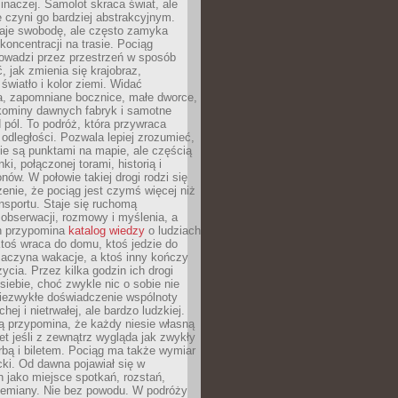
 inaczej. Samolot skraca świat, ale
 czyni go bardziej abstrakcyjnym.
je swobodę, ale często zamyka
koncentracji na trasie. Pociąg
rowadzi przez przestrzeń w sposób
, jak zmienia się krajobraz,
 światło i kolor ziemi. Widać
a, zapomniane bocznice, małe dworce,
 kominy dawnych fabryk i samotne
pól. To podróż, która przywraca
dległości. Pozwala lepiej zrozumieć,
ie są punktami na mapie, ale częścią
ki, połączonej torami, historią i
nów. W połowie takiej drogi rodzi się
nie, że pociąg jest czymś więcej niż
nsportu. Staje się ruchomą
 obserwacji, rozmowy i myślenia, a
n przypomina
katalog wiedzy
o ludziach
toś wraca do domu, ktoś jedzie do
zaczyna wakacje, a ktoś inny kończy
ycia. Przez kilka godzin ich drogi
siebie, choć zwykle nic o sobie nie
niezwykłe doświadczenie wspólnoty
chej i nietrwałej, ale bardzo ludzkiej.
ą przypomina, że każdy niesie własną
wet jeśli z zewnątrz wygląda jak zwykły
rbą i biletem. Pociąg ma także wymiar
acki. Od dawna pojawiał się w
 jako miejsce spotkań, rozstań,
przemiany. Nie bez powodu. W podróży