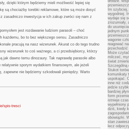
drodze. Wsp
ły, dzięki którym będziemy mieli możliwość lepiej się
przemieszcza
Im szybciej,
kę są chociażby torebki reklamowe, które są może dosyć
wygodniej. I
 zasadniczo inwestycja w ich zakup zwróci się nam z
wydaje się s
zrozumiały, 
do usunięci
omysłem jest rozdawanie ludziom parasoli – choć
jednym punk
przemieszcz
ch każdemu, bo to bez większego sensu. Zasadniczo
wagonie czło
reagować na
onale pracują na nasz wizerunek. Akurat co do tego trudno
przechodzić 
sny wizerunek to coś ważnego, a ci przedsiębiorcy, którzy
Może czytać
milczeć, myś
ną jak dawno temu dinozaury. Tak naprawdę parasole albo
świat zmieni
 relatywnie sporym wydatkiem finansowym, ale jeżeli
Szczególną c
Stukot torów
ję, zapewne nie będziemy szkodowali pieniędzy. Warto
komunikaty t
uspokajać. 
inne niż cod
jedzie szyb
bardziej pły
form przemi
istnieje cza
wypełniony 
e/spis-tresci
dziś, kiedy 
zagospodaro
obowiązki. W
stan zawiesz
lecz odpoczy