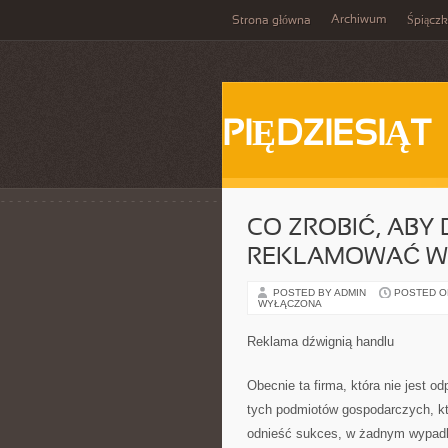
Archiwum
Strona główna
Śpiącz
PIĘDZIESIĄT
CO ZROBIĆ, ABY
REKLAMOWAĆ WŁ
POSTED BY ADMIN
POSTED ON 
WYŁĄCZONA
Reklama dźwignią handlu
Obecnie ta firma, która nie jest 
tych podmiotów gospodarczych, któr
odnieść sukces, w żadnym wypadk