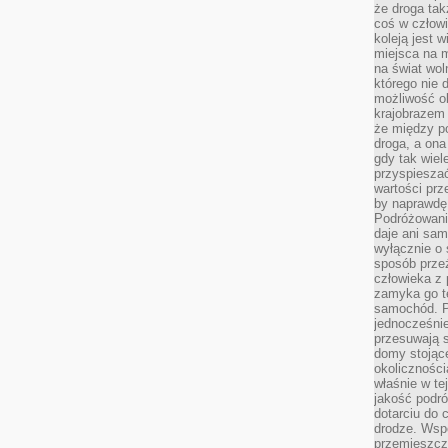
że droga ta
coś w człowi
koleją jest 
miejsca na m
na świat wol
którego nie 
możliwość ob
krajobrazem 
że między po
droga, a on
gdy tak wie
przyspieszać
wartości prz
by naprawdę
Podróżowani
daje ani sam
wyłącznie o 
sposób prze
człowieka z p
zamyka go te
samochód. Po
jednocześni
przesuwają s
domy stojące
okolicznośc
właśnie w te
jakość podró
dotarciu do 
drodze. Wsp
przemieszcza