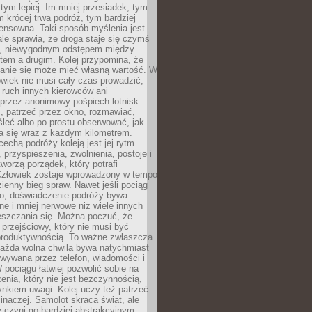
 tym lepiej. Im mniej przesiadek, tym
m krócej trwa podróż, tym bardziej
ensowna. Taki sposób myślenia jest
ale sprawia, że droga staje się czymś
a, niewygodnym odstępem między
tem a drugim. Kolej przypomina, że
anie się może mieć własną wartość. W
wiek nie musi cały czas prowadzić,
 ruch innych kierowców ani
przez anonimowy pośpiech lotnisk.
, patrzeć przez okno, rozmawiać,
leć albo po prostu obserwować, jak
a się wraz z każdym kilometrem.
echą podróży koleją jest jej rytm.
, przyspieszenia, zwolnienia, postoje i
worzą porządek, który potrafi
Człowiek zostaje wprowadzony w tempo
zienny bieg spraw. Nawet jeśli pociąg
ko, doświadczenie podróży bywa
nne i mniej nerwowe niż wiele innych
eszczania się. Można poczuć, że
s przejściowy, który nie musi być
produktywnością. To ważne zwłaszcza
każda wolna chwila bywa natychmiast
wywana przez telefon, wiadomości i
 pociągu łatwiej pozwolić sobie na
enia, który nie jest bezczynnością,
nkiem uwagi. Kolej uczy też patrzeć
 inaczej. Samolot skraca świat, ale
 czyni go bardziej abstrakcyjnym.