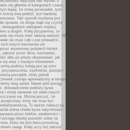
ółczesność nauczyła nas myśleć o
niu się głównie w kategoriach czasu.
 tym lepiej. Im mniej przesiadek, tym
m krócej trwa podróż, tym bardziej
ensowna. Taki sposób myślenia jest
ale sprawia, że droga staje się czymś
a, niewygodnym odstępem między
tem a drugim. Kolej przypomina, że
anie się może mieć własną wartość. W
wiek nie musi cały czas prowadzić,
 ruch innych kierowców ani
przez anonimowy pośpiech lotnisk.
, patrzeć przez okno, rozmawiać,
leć albo po prostu obserwować, jak
a się wraz z każdym kilometrem.
echą podróży koleją jest jej rytm.
, przyspieszenia, zwolnienia, postoje i
worzą porządek, który potrafi
Człowiek zostaje wprowadzony w tempo
zienny bieg spraw. Nawet jeśli pociąg
ko, doświadczenie podróży bywa
nne i mniej nerwowe niż wiele innych
eszczania się. Można poczuć, że
s przejściowy, który nie musi być
produktywnością. To ważne zwłaszcza
każda wolna chwila bywa natychmiast
wywana przez telefon, wiadomości i
 pociągu łatwiej pozwolić sobie na
enia, który nie jest bezczynnością,
nkiem uwagi. Kolej uczy też patrzeć