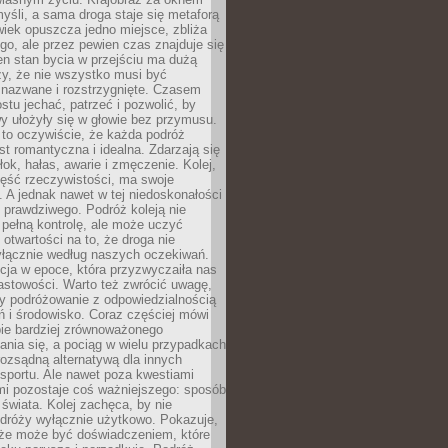
yśli, a sama droga staje się metaforą
iek opuszcza jedno miejsce, zbliża
ego, ale przez pewien czas znajduje się
n stan bycia w przejściu ma dużą
zy, że nie wszystko musi być
 nazwane i rozstrzygnięte. Czasem
ostu jechać, patrzeć i pozwolić, by
y ułożyły się w głowie bez przymusu.
to oczywiście, że każda podróż
st romantyczna i idealna. Zdarzają się
łok, hałas, awarie i zmęczenie. Kolej,
zęść rzeczywistości, ma swoje
. A jednak nawet w tej niedoskonałości
ś prawdziwego. Podróż koleją nie
pełną kontrolę, ale może uczyć
i otwartości na to, że droga nie
yłącznie według naszych oczekiwań.
cja w epoce, która przyzwyczaiła nas
astowości. Warto też zwrócić uwagę,
zy podróżowanie z odpowiedzialnością
ń i środowisko. Coraz częściej mówi
bie bardziej zrównoważonego
nia się, a pociąg w wielu przypadkach
rozsądną alternatywą dla innych
sportu. Ale nawet poza kwestiami
mi pozostaje coś ważniejszego: sposób
świata. Kolej zachęca, by nie
odróży wyłącznie użytkowo. Pokazuje,
kże może być doświadczeniem, które