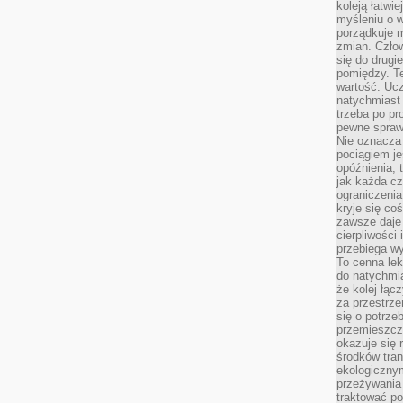
koleją łatwie
myśleniu o 
porządkuje m
zmian. Człow
się do drugi
pomiędzy. Te
wartość. Uc
natychmiast
trzeba po pr
pewne spraw
Nie oznacza 
pociągiem je
opóźnienia, t
jak każda c
ograniczenia
kryje się co
zawsze daje 
cierpliwości 
przebiega w
To cenna lek
do natychmi
że kolej łąc
za przestrze
się o potrze
przemieszcza
okazuje się 
środków tran
ekologiczny
przeżywania 
traktować p