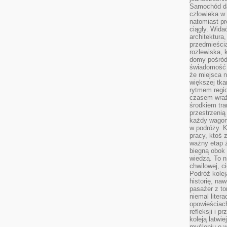
Samochód da
człowieka w 
natomiast p
ciągły. Widać
architektura,
przedmieści
rozlewiska,
domy pośród 
świadomość o
że miejsca n
większej tkan
rytmem regio
czasem wraże
środkiem tra
przestrzenią
każdy wago
w podróży. K
pracy, ktoś 
ważny etap ż
biegną obok 
wiedzą. To 
chwilowej, ci
Podróż kolej
historię, na
pasażer z to
niemal liter
opowieściach
refleksji i 
koleją łatwie
myśleniu o 