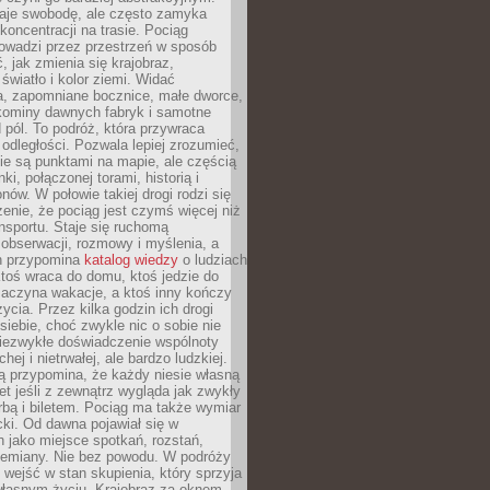
je swobodę, ale często zamyka
koncentracji na trasie. Pociąg
rowadzi przez przestrzeń w sposób
, jak zmienia się krajobraz,
 światło i kolor ziemi. Widać
a, zapomniane bocznice, małe dworce,
 kominy dawnych fabryk i samotne
pól. To podróż, która przywraca
dległości. Pozwala lepiej zrozumieć,
ie są punktami na mapie, ale częścią
ki, połączonej torami, historią i
nów. W połowie takiej drogi rodzi się
nie, że pociąg jest czymś więcej niż
nsportu. Staje się ruchomą
 obserwacji, rozmowy i myślenia, a
n przypomina
katalog wiedzy
o ludziach
toś wraca do domu, ktoś jedzie do
zaczyna wakacje, a ktoś inny kończy
ycia. Przez kilka godzin ich drogi
siebie, choć zwykle nic o sobie nie
niezwykłe doświadczenie wspólnoty
chej i nietrwałej, ale bardzo ludzkiej.
ą przypomina, że każdy niesie własną
wet jeśli z zewnątrz wygląda jak zwykły
rbą i biletem. Pociąg ma także wymiar
acki. Od dawna pojawiał się w
 jako miejsce spotkań, rozstań,
przemiany. Nie bez powodu. W podróży
j wejść w stan skupienia, który sprzyja
własnym życiu. Krajobraz za oknem