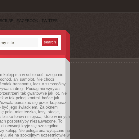
SCRIBE
FACEBOOK
TWITTER
e koleją ma w sobie coś, czego nie
ochód, ani samolot. Nie chodzi
środek transportu, lecz o szczególny
żywania drogi. Pociąg nie wyrywa
rzestrzeni tak gwałtownie jak lot, nie
ż w tak pełnej kontroli bańce jak
zwala poruszać się przez krajobraz i
e być jego świadkiem. Za oknem
ię pola, miasteczka, lasy, stacje,
 blisko torów i miejsca, które w innych
iach pozostałyby niezauważone. To
j obserwacji kryje się szczególna
ży koleją. Nie polega ona wyłącznie na
celu, ale na spokojnym uczestnictwie w