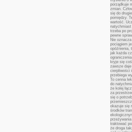
porządkuje m
zmian. Człow
się do drugi
pomiędzy. Te
wartość. Uc
natychmiast
trzeba po pr
pewne spraw
Nie oznacza 
pociągiem je
opóźnienia, t
jak każda c
ograniczenia
kryje się co
zawsze daje 
cierpliwości 
przebiega w
To cenna lek
do natychmi
że kolej łąc
za przestrze
się o potrze
przemieszcza
okazuje się 
środków tran
ekologiczny
przeżywania 
traktować p
że droga ta