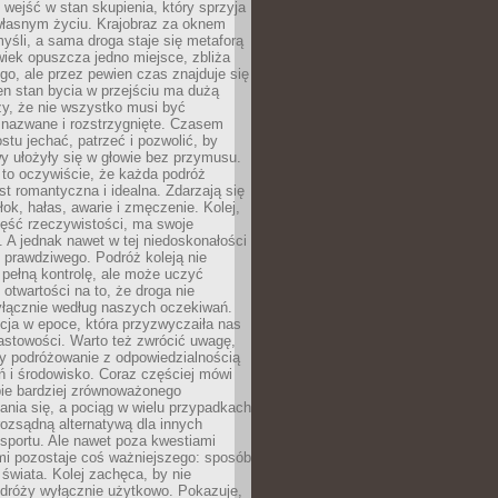
j wejść w stan skupienia, który sprzyja
własnym życiu. Krajobraz za oknem
yśli, a sama droga staje się metaforą
iek opuszcza jedno miejsce, zbliża
ego, ale przez pewien czas znajduje się
n stan bycia w przejściu ma dużą
zy, że nie wszystko musi być
 nazwane i rozstrzygnięte. Czasem
ostu jechać, patrzeć i pozwolić, by
y ułożyły się w głowie bez przymusu.
to oczywiście, że każda podróż
st romantyczna i idealna. Zdarzają się
łok, hałas, awarie i zmęczenie. Kolej,
zęść rzeczywistości, ma swoje
. A jednak nawet w tej niedoskonałości
ś prawdziwego. Podróż koleją nie
pełną kontrolę, ale może uczyć
i otwartości na to, że droga nie
yłącznie według naszych oczekiwań.
cja w epoce, która przyzwyczaiła nas
astowości. Warto też zwrócić uwagę,
zy podróżowanie z odpowiedzialnością
ń i środowisko. Coraz częściej mówi
bie bardziej zrównoważonego
nia się, a pociąg w wielu przypadkach
rozsądną alternatywą dla innych
sportu. Ale nawet poza kwestiami
mi pozostaje coś ważniejszego: sposób
świata. Kolej zachęca, by nie
odróży wyłącznie użytkowo. Pokazuje,