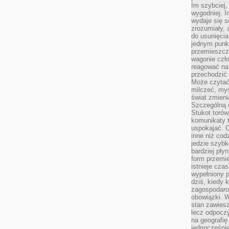
Im szybciej,
wygodniej. I
wydaje się s
zrozumiały, 
do usunięci
jednym punk
przemieszcz
wagonie czło
reagować na
przechodzić 
Może czytać
milczeć, myś
świat zmieni
Szczególną c
Stukot torów
komunikaty t
uspokajać. 
inne niż cod
jedzie szyb
bardziej pły
form przemi
istnieje cza
wypełniony 
dziś, kiedy 
zagospodaro
obowiązki. W
stan zawiesz
lecz odpoczy
na geografię
jednocześnie