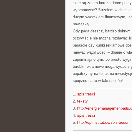
jakie są zatem bardzo dobre pomys
wypromować? Strzałem w dziesiąt
dużym wydatkiem finansowym, lecz
nawiązką.
Gdy pada deszcz, bardzo dobrym p
oczywiście nie można rozdawać i
parasole czy kubki reklamowe dosk
miewać wątpliwości – dbanie o wła
zapominają o tym, po prostu wygi
torebki reklamowe mogą wydać się
popatrzymy na to jak na inwestyc
spojrzeć na to w taki sposób!
1.
spis tresci
2.
teksty
3.
http://energiemanagement-ads.d
4.
spis tresci
5.
http://ep-institut.de/spis-tresci