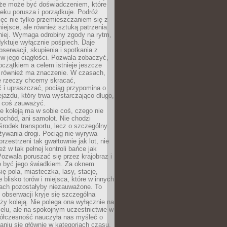
kże może być doświadczeniem, które
eku porusza i porządkuje. Podróż
więc nie tylko przemieszczaniem się z
iejsce, ale również sztuką patrzenia
niej. Wymaga odrobiny zgody na rytm,
dyktuje wyłącznie pośpiech. Daje
serwacji, skupienia i spotkania z
w jego ciągłości. Pozwala zobaczyć,
czątkiem a celem istnieje jeszcze
a również ma znaczenie. W czasach,
le rzeczy chcemy skracać,
 i upraszczać, pociąg przypomina o
ejazdu, który trwa wystarczająco długo,
 coś zauważyć.
e koleją ma w sobie coś, czego nie
ochód, ani samolot. Nie chodzi
środek transportu, lecz o szczególny
żywania drogi. Pociąg nie wyrywa
rzestrzeni tak gwałtownie jak lot, nie
ż w tak pełnej kontroli bańce jak
zwala poruszać się przez krajobraz i
e być jego świadkiem. Za oknem
ię pola, miasteczka, lasy, stacje,
 blisko torów i miejsca, które w innych
iach pozostałyby niezauważone. To
j obserwacji kryje się szczególna
ży koleją. Nie polega ona wyłącznie na
celu, ale na spokojnym uczestnictwie w
ółczesność nauczyła nas myśleć o
niu się głównie w kategoriach czasu.