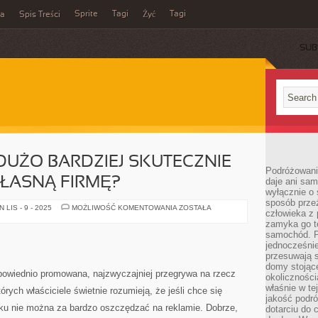
Sprite
Tagi
Tagi
ka
Spis Treści
Żyć
SUB
 DUŻO BARDZIEJ SKUTECZNIE
Podróżowani
ASNĄ FIRMĘ?
daje ani sam
wyłącznie o 
sposób prze
CO
LIS - 9 - 2025
MOŻLIWOŚĆ KOMENTOWANIA
ZOSTAŁA
człowieka z p
ZROBIĆ,
ABY
zamyka go te
DUŻO
samochód. Po
BARDZIEJ
jednocześni
SKUTECZNIE
REKLAMOWAĆ
przesuwają s
WŁASNĄ
domy stojące
FIRMĘ?
odpowiednio promowana, najzwyczajniej przegrywa na rzecz
okolicznośc
właśnie w te
ych właściciele świetnie rozumieją, że jeśli chce się
jakość podró
u nie można za bardzo oszczędzać na reklamie. Dobrze,
dotarciu do 