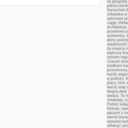
na geografię
jednocześnie
Samochód da
człowieka w 
natomiast p
ciągły. Widać
architektura,
przedmieści
rozlewiska,
domy pośród 
świadomość o
że miejsca n
większej tkan
rytmem regio
czasem wraże
środkiem tra
przestrzenią
każdy wago
w podróży. K
pracy, ktoś 
ważny etap ż
biegną obok 
wiedzą. To 
chwilowej, ci
Podróż kolej
historię, na
pasażer z to
niemal liter
opowieściach
refleksji i 