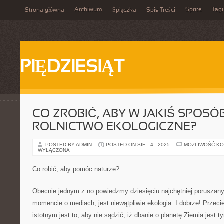
Archiwum
Sprite
Tagi
Strona główna
Śpiączka
Spis Treści
PIĘDZIESIĄT
CO ZROBIĆ, ABY W JAKIŚ SPOS
ROLNICTWO EKOLOGICZNE?
POSTED BY ADMIN
POSTED ON SIE - 4 - 2025
MOŻLIWOŚĆ K
WYŁĄCZONA
Co robić, aby pomóc naturze?
Obecnie jednym z no powiedzmy dziesięciu najchętniej porusza
momencie o mediach, jest niewątpliwie ekologia. I dobrze! Prze
istotnym jest to, aby nie sądzić, iż dbanie o planetę Ziemia jest 