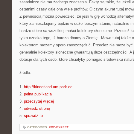
zasadniczo nie ma żadnego znaczenia. Fakty są takie, że jeżeli w
ostatnimi czasy daje ona wiele profitów. O czym akurat tutaj mow
Z pewnością można powiedzieć, że jeśli w grę wchodzą alternaty
który zamieszkujemy będzie w dużo lepszym stanie, naturalnie mo
bardzo dobre są wszelkiej maści kolektory słoneczne. Przecież ko
tylko oznaka tego, iż bardzo dbamy o Ziemię.. Mowa tutaj także o
kolektorom możemy sporo zaoszczędzić. Przecież nie może być d
generalnie kolektory słoneczne gwarantują duże oszczędności. A 
dotacje dla tych osób, które chciałyby pomagać środowisku natur
źródło:
———————————
1.
http://kinderland-am-park.de
2.
pełna publikacja
3.
przeczytaj więcej
4.
odwiedź stronę
5.
sprawdź to
CATEGORIES:
PRO-EXPERT