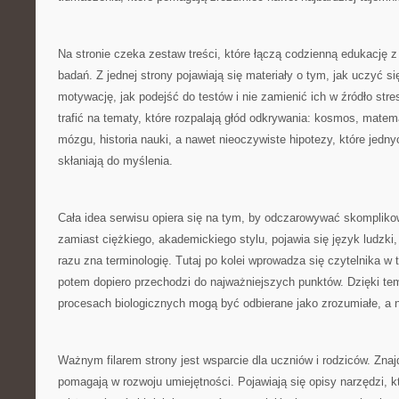
Na stronie czeka zestaw treści, które łączą codzienną edukację
badań. Z jednej strony pojawiają się materiały o tym, jak uczyć s
motywację, jak podejść do testów i nie zamienić ich w źródło stre
trafić na tematy, które rozpalają głód odkrywania: kosmos, mate
mózgu, historia nauki, a nawet nieoczywiste hipotezy, które jedn
skłaniają do myślenia.
Cała idea serwisu opiera się na tym, by odczarowywać skompliko
zamiast ciężkiego, akademickiego stylu, pojawia się język ludzki,
razu zna terminologię. Tutaj po kolei wprowadza się czytelnika w 
potem dopiero przechodzi do najważniejszych punktów. Dzięki te
procesach biologicznych mogą być odbierane jako zrozumiałe, a n
Ważnym filarem strony jest wsparcie dla uczniów i rodziców. Znajd
pomagają w rozwoju umiejętności. Pojawiają się opisy narzędzi, kt