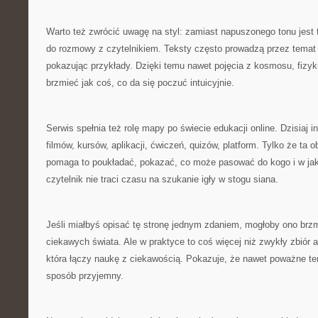
Warto też zwrócić uwagę na styl: zamiast napuszonego tonu jest t
do rozmowy z czytelnikiem. Teksty często prowadzą przez temat 
pokazując przykłady. Dzięki temu nawet pojęcia z kosmosu, fizy
brzmieć jak coś, co da się poczuć intuicyjnie.
Serwis spełnia też rolę mapy po świecie edukacji online. Dzisiaj in
filmów, kursów, aplikacji, ćwiczeń, quizów, platform. Tylko że ta 
pomaga to poukładać, pokazać, co może pasować do kogo i w jaki
czytelnik nie traci czasu na szukanie igły w stogu siana.
Jeśli miałbyś opisać tę stronę jednym zdaniem, mogłoby ono brzmi
ciekawych świata. Ale w praktyce to coś więcej niż zwykły zbiór a
która łączy naukę z ciekawością. Pokazuje, że nawet poważne t
sposób przyjemny.