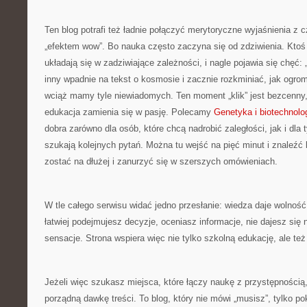
Ten blog potrafi też ładnie połączyć merytoryczne wyjaśnienia 
„efektem wow”. Bo nauka często zaczyna się od zdziwienia. Ktoś 
układają się w zadziwiające zależności, i nagle pojawia się chęć: 
inny wpadnie na tekst o kosmosie i zacznie rozkminiać, jak ogrom
wciąż mamy tyle niewiadomych. Ten moment „klik” jest bezcenny,
edukacja zamienia się w pasję. Polecamy
Genetyka i biotechnolo
dobra zarówno dla osób, które chcą nadrobić zaległości, jak i dla t
szukają kolejnych pytań. Można tu wejść na pięć minut i znaleźć 
zostać na dłużej i zanurzyć się w szerszych omówieniach.
W tle całego serwisu widać jedno przesłanie: wiedza daje wolnoś
łatwiej podejmujesz decyzje, oceniasz informacje, nie dajesz się
sensacje. Strona wspiera więc nie tylko szkolną edukację, ale t
Jeżeli więc szukasz miejsca, które łączy naukę z przystępnością, 
porządną dawkę treści. To blog, który nie mówi „musisz”, tylko po