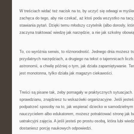
W treściach widać też nacisk na to, by uczyć się odwagi w myśle
zachęca do tego, aby nie czekać, aż ktoś poda wszystko na tacy,
stawiania pytań. Dzięki temu młodszy czytelnik (albo dorosły, któ
zaczyna traktować wiedzę jak narzędzie, a nie jak szkolny obowi
To, co wyróżnia serwis, to różnorodność. Jednego dnia możesz tra
przydatnych narzędziach, a drugiego na tekst o tajemnicach licz
astronomii, a chwilę później o tym, jak działa zapamiętywanie. Te
jest monotonna, tylko działa jak magazyn ciekawości.
Treści są pisane tak, żeby pomagały w praktycznych sytuacjach. 
sprawdzianu, znajdziesz tu wskazówki organizacyjne. Jeśli jest
podpatrzeć sposoby na to, jak wspierać dziecko w samodzielnym m
nauczycielem albo edukatorem, możesz potraktować stronę jak baz
uatrakcyjni zajęcia. A jeśli jesteś po prostu osobą, która lubi wied
dostaniesz porcję naukowych odpowiedzi.