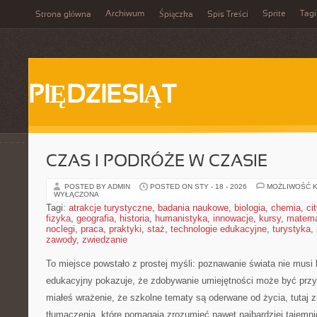
Archiwum
Sprite
Tagi
Strona główna
Śpiączka
Spis Treści
PIĘDZIESIĄT
CZAS I PODRÓŻE W CZASIE
POSTED BY ADMIN
POSTED ON STY - 18 - 2026
MOŻLIWOŚĆ 
WYŁĄCZONA
Tagi:
atrakcje turystyczne
,
badania naukowe
,
biologia
,
chemia
,
ci
fizyka
,
geografia
,
historia
,
humanistyka
,
innowacje
,
kursy
,
matem
noclegi
,
praca
,
praktyki
,
staż
,
technologie edukacyjne
,
turystyka
,
zawody
,
zwiedzanie
To miejsce powstało z prostej myśli: poznawanie świata nie musi
edukacyjny pokazuje, że zdobywanie umiejętności może być przyg
miałeś wrażenie, że szkolne tematy są oderwane od życia, tutaj 
tłumaczenia, które pomagają zrozumieć nawet najbardziej tajemni