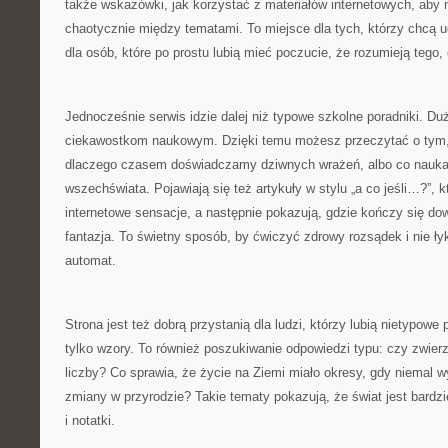
także wskazówki, jak korzystać z materiałów internetowych, aby 
chaotycznie między tematami. To miejsce dla tych, którzy chcą uc
dla osób, które po prostu lubią mieć poczucie, że rozumieją tego, 
Jednocześnie serwis idzie dalej niż typowe szkolne poradniki. D
ciekawostkom naukowym. Dzięki temu możesz przeczytać o tym, j
dlaczego czasem doświadczamy dziwnych wrażeń, albo co nauka
wszechświata. Pojawiają się też artykuły w stylu „a co jeśli…?”, k
internetowe sensacje, a następnie pokazują, gdzie kończy się do
fantazja. To świetny sposób, by ćwiczyć zdrowy rozsądek i nie ł
automat.
Strona jest też dobrą przystanią dla ludzi, którzy lubią nietypowe 
tylko wzory. To również poszukiwanie odpowiedzi typu: czy zwier
liczby? Co sprawia, że życie na Ziemi miało okresy, gdy niemal w
zmiany w przyrodzie? Takie tematy pokazują, że świat jest bardzi
i notatki.