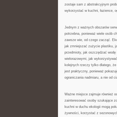
zostaje sam z abstrakcyjnym prob
wykorzystać w kuchni, łazience, o
Jednym z ważnych obszarów serwi
potrzebna, ponieważ wiele osób c
zawsze wie, od czego zacząć. Ek
jak zmniejszać zużycie plastiku, 
przedmioty, jak oszczędzać wodę 
wielorazowymi, jak wykorzystywać
kolejnych rzeczy tylko dlatego, ż
jest praktyczny, ponieważ pokazuj
ograniczania nadmiaru, a nie od c
Ważne miejsce zajmuje również odp
zainteresować osoby szukające z
kuchni w duchu ekologii mogą pok
żywności, korzystać z sezonowych