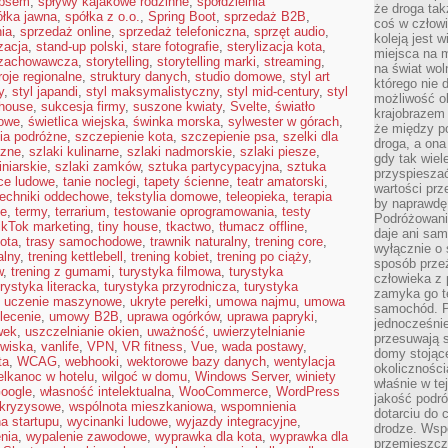
 psem
,
spływy kajakowe rodzinne
,
spółdzielnia
że droga ta
ółka jawna
,
spółka z o.o.
,
Spring Boot
,
sprzedaż B2B
,
coś w człowi
ia
,
sprzedaż online
,
sprzedaż telefoniczna
,
sprzęt audio
,
koleją jest 
izacja
,
stand-up polski
,
stare fotografie
,
sterylizacja kota
,
miejsca na m
 zachowawcza
,
storytelling
,
storytelling marki
,
streaming
,
na świat wol
roje regionalne
,
struktury danych
,
studio domowe
,
styl art
którego nie 
y
,
styl japandi
,
styl maksymalistyczny
,
styl mid-century
,
styl
możliwość ob
mhouse
,
sukcesja firmy
,
suszone kwiaty
,
Svelte
,
światło
krajobrazem 
jowe
,
świetlica wiejska
,
świnka morska
,
sylwester w górach
,
że między po
ia podróżne
,
szczepienie kota
,
szczepienie psa
,
szelki dla
droga, a on
czne
,
szlaki kulinarne
,
szlaki nadmorskie
,
szlaki piesze
,
gdy tak wie
iniarskie
,
szlaki zamków
,
sztuka partycypacyjna
,
sztuka
przyspieszać
ce ludowe
,
tanie noclegi
,
tapety ścienne
,
teatr amatorski
,
wartości prz
techniki oddechowe
,
tekstylia domowe
,
teleopieka
,
terapia
by naprawdę
ie
,
termy
,
terrarium
,
testowanie oprogramowania
,
testy
Podróżowani
ikTok marketing
,
tiny house
,
tkactwo
,
tłumacz offline
,
daje ani sam
kota
,
trasy samochodowe
,
trawnik naturalny
,
trening core
,
wyłącznie o 
alny
,
trening kettlebell
,
trening kobiet
,
trening po ciąży
,
sposób prze
w
,
trening z gumami
,
turystyka filmowa
,
turystyka
człowieka z p
urystyka literacka
,
turystyka przyrodnicza
,
turystyka
zamyka go te
,
uczenie maszynowe
,
ukryte perełki
,
umowa najmu
,
umowa
samochód. Po
lecenie
,
umowy B2B
,
uprawa ogórków
,
uprawa papryki
,
jednocześni
wek
,
uszczelnianie okien
,
uważność
,
uwierzytelnianie
przesuwają s
owiska
,
vanlife
,
VPN
,
VR fitness
,
Vue
,
wada postawy
,
domy stojące
ta
,
WCAG
,
webhooki
,
wektorowe bazy danych
,
wentylacja
okolicznośc
elkanoc w hotelu
,
wilgoć w domu
,
Windows Server
,
winiety
właśnie w te
oogle
,
własność intelektualna
,
WooCommerce
,
WordPress
jakość podró
 kryzysowe
,
wspólnota mieszkaniowa
,
wspomnienia
dotarciu do 
a startupu
,
wycinanki ludowe
,
wyjazdy integracyjne
,
drodze. Wsp
nia
,
wypalenie zawodowe
,
wyprawka dla kota
,
wyprawka dla
przemieszcza