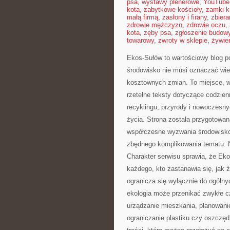
psa
,
wystawy plenerowe
,
YouTube
kota
,
zabytkowe kościoły
,
zamki k
małą firmą
,
zasłony i firany
,
zbier
zdrowie mężczyzn
,
zdrowie oczu
,
kota
,
zęby psa
,
zgłoszenie budow
towarowy
,
zwroty w sklepie
,
żywien
Ekos-Sułów to wartościowy blog po
środowisko nie musi oznaczać wie
kosztownych zmian. To miejsce, w
rzetelne teksty dotyczące codzien
recyklingu, przyrody i nowoczesny
życia. Strona została przygotowan
współczesne wyzwania środowiskow
zbędnego komplikowania tematu. 
Charakter serwisu sprawia, że Ek
każdego, kto zastanawia się, jak ży
ogranicza się wyłącznie do ogólny
ekologia może przenikać zwykłe c
urządzanie mieszkania, planowanie
ograniczanie plastiku czy oszczęd