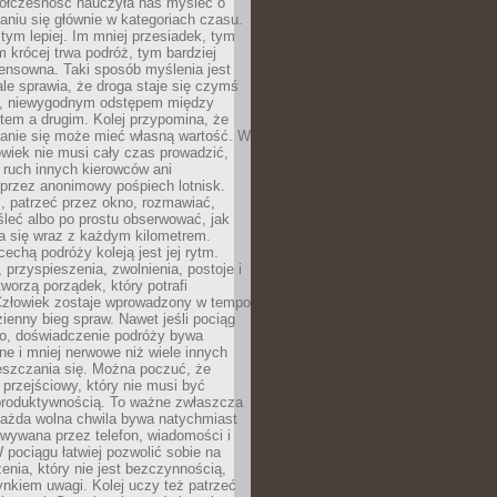
ółczesność nauczyła nas myśleć o
niu się głównie w kategoriach czasu.
 tym lepiej. Im mniej przesiadek, tym
m krócej trwa podróż, tym bardziej
ensowna. Taki sposób myślenia jest
ale sprawia, że droga staje się czymś
a, niewygodnym odstępem między
tem a drugim. Kolej przypomina, że
anie się może mieć własną wartość. W
wiek nie musi cały czas prowadzić,
 ruch innych kierowców ani
przez anonimowy pośpiech lotnisk.
, patrzeć przez okno, rozmawiać,
leć albo po prostu obserwować, jak
a się wraz z każdym kilometrem.
echą podróży koleją jest jej rytm.
, przyspieszenia, zwolnienia, postoje i
worzą porządek, który potrafi
Człowiek zostaje wprowadzony w tempo
zienny bieg spraw. Nawet jeśli pociąg
ko, doświadczenie podróży bywa
nne i mniej nerwowe niż wiele innych
eszczania się. Można poczuć, że
s przejściowy, który nie musi być
produktywnością. To ważne zwłaszcza
każda wolna chwila bywa natychmiast
wywana przez telefon, wiadomości i
 pociągu łatwiej pozwolić sobie na
enia, który nie jest bezczynnością,
nkiem uwagi. Kolej uczy też patrzeć