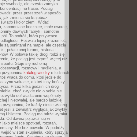
je swobodę, ale często zamyka
koncentracji na trasie. Pociąg
rowadzi przez przestrzeń w sposób
, jak zmienia się krajobraz,
 światło i kolor ziemi. Widać
a, zapomniane bocznice, małe dworce,
 kominy dawnych fabryk i samotne
pól. To podróż, która przywraca
dległości. Pozwala lepiej zrozumieć,
ie są punktami na mapie, ale częścią
ki, połączonej torami, historią i
nów. W połowie takiej drogi rodzi się
nie, że pociąg jest czymś więcej niż
nsportu. Staje się ruchomą
 obserwacji, rozmowy i myślenia, a
n przypomina
katalog wiedzy
o ludziach
toś wraca do domu, ktoś jedzie do
zaczyna wakacje, a ktoś inny kończy
ycia. Przez kilka godzin ich drogi
siebie, choć zwykle nic o sobie nie
niezwykłe doświadczenie wspólnoty
chej i nietrwałej, ale bardzo ludzkiej.
ą przypomina, że każdy niesie własną
wet jeśli z zewnątrz wygląda jak zwykły
rbą i biletem. Pociąg ma także wymiar
acki. Od dawna pojawiał się w
 jako miejsce spotkań, rozstań,
przemiany. Nie bez powodu. W podróży
j wejść w stan skupienia, który sprzyja
własnym życiu. Krajobraz za oknem