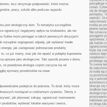
porządkuje m
lemem, lecz otrzymuje podpowiedzi, które można
zmian. Człow
grodzie, pracy, szkole albo podczas wyjazdu.
się do drugi
pomiędzy. Te
wartość. Uc
natychmiast
su jest ekologiczny dom. To tematyka szczególnie
trzeba po pr
pewne spraw
hce ograniczyć negatywny wpływ na środowisko, ale nie
Nie oznacza 
pociągiem je
os-Sułów może pomagać w takich pierwszych decyzjach:
opóźnienia, t
jak rozsądnie segregować odpady, jak wybierać trwałe
jak każda c
ograniczenia
i energię, jak zastępować jednorazowe produkty
kryje się co
 to, co już mamy, oraz jak nie wpaść w pułapkę kupowania
zawsze daje 
cierpliwości 
e są opisane jako ekologiczne. Taki sposób pisania o domu
przebiega w
To cenna lek
e, że prawdziwa ekologia często zaczyna się od
do natychmi
iągłej wymiany przedmiotów na nowe.
że kolej łąc
za przestrze
się o potrze
przemieszcza
okazuje się 
owiedzialne podejście do jedzenia. To dział, który może
środków tran
drowszych rozwiązań w codziennym żywieniu. Teksty o
ekologiczny
przeżywania 
azywać, jak planować zakupy, ograniczać marnowanie
traktować p
 produktów, wybierać lokalne warzywa i owoce,
że droga ta