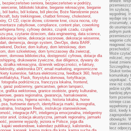
drodze. Wsp
,
bezpieczeństwo seniora
,
bezpieczeństwo w podróży
,
przemieszcza
 wiercenie
,
biblioteki lokalne
,
bieganie rekreacyjne
,
bieganie
Im szybciej,
e
,
ból barku
,
ból kolana
,
ból pleców
,
Boże Narodzenie poza
wygodniej. I
hcraft
,
buty trekkingowe
,
chatbot firmowy
,
cholesterol
,
wydaje się s
hóry
,
CI CD
,
cięcie drzew
,
ciśnienie krwi
,
cisza nocna
,
city
zrozumiały, 
mentarze zabytkowe
,
compliance
,
content plan
,
coworking
do usunięci
erhigiena firmy
,
cyfrowy detoks
,
czujnik czadu
,
czujnik
jednym punk
szu psa
,
czytanie dzieciom
,
data engineering
,
data science
,
przemieszcz
dekoracje letnie
,
dekoracje sezonowe
,
dekoracje wiosenne
,
wagonie czło
adań
,
demencja
,
design system
,
DevOps
,
dieta BARF
,
reagować na
weekend
,
Docker
,
dom kultury
,
dom letniskowy
,
dom
przechodzić 
tom
,
dom szkieletowy
,
dom tymczasowy dla zwierząt
,
Może czytać
orem
,
domowa biblioteczka
,
dostępność cyfrowa
,
dotacje dla
milczeć, myś
pshipping
,
drukowanie żywiczne
,
due diligence
,
dywany do
świat zmieni
a
,
działka rekreacyjna
,
dziennik wdzięczności
,
e-faktury
,
Szczególną c
lektrolity
,
elektronika DIY
,
email marketing
,
ergonomiczne
Stukot torów
ykiety kurierskie
,
faktura elektroniczna
,
feedback 360
,
festyn
komunikaty t
profilaktyka
,
Flask
,
florystyka domowa
,
fortyfikacje
,
uspokajać. 
,
fotografia podróżnicza
,
franczyza lokalna
,
frontend
,
inne niż cod
e
,
garaż podziemny
,
garncarstwo
,
gekon lamparci
,
jedzie szyb
ce
,
grafika wektorowa
,
granice osobiste
,
granty kulturalne
,
bardziej pły
pierowe
,
gwara regionalna
,
gwarancja
,
hamakowanie
,
form przemi
j
,
higiena snu
,
higiena wzroku
,
historia lokalna
,
home
istnieje cza
a psa
,
hurtownie danych
,
identyfikacja marki
,
ikonografia
,
wypełniony 
eatralna
,
Instagram Reels
,
instrukcje stanowiskowe
,
dziś, kiedy 
orność
,
integracje API
,
inteligencja emocjonalna
,
inteligentny
zagospodaro
stor anioł
,
izolacja akustyczna
,
jarmark regionalny
,
jarmarki
obowiązki. W
ność
,
jesienne wyjazdy
,
jeziora w Polsce
,
joga dla
stan zawiesz
,
kajaki weekendowe
,
kalendarz publikacji
,
kalistenika
,
lecz odpoczy
zonowe
,
kanarek
,
karma mokra dla kota
,
karma sucha dla