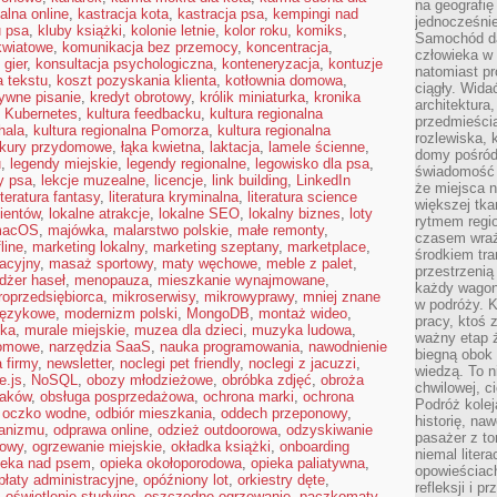
na geografię
alna online
,
kastracja kota
,
kastracja psa
,
kempingi nad
jednocześnie
u psa
,
kluby książki
,
kolonie letnie
,
kolor roku
,
komiks
,
Samochód da
kwiatowe
,
komunikacja bez przemocy
,
koncentracja
,
człowieka w 
 gier
,
konsultacja psychologiczna
,
konteneryzacja
,
kontuzje
natomiast p
a tekstu
,
koszt pozyskania klienta
,
kotłownia domowa
,
ciągły. Widać
ywne pisanie
,
kredyt obrotowy
,
królik miniaturka
,
kronika
architektura,
,
Kubernetes
,
kultura feedbacku
,
kultura regionalna
przedmieści
hala
,
kultura regionalna Pomorza
,
kultura regionalna
rozlewiska,
kury przydomowe
,
łąka kwietna
,
laktacja
,
lamele ścienne
,
domy pośród 
u
,
legendy miejskie
,
legendy regionalne
,
legowisko dla psa
,
świadomość o
y psa
,
lekcje muzealne
,
licencje
,
link building
,
LinkedIn
że miejsca n
iteratura fantasy
,
literatura kryminalna
,
literatura science
większej tkan
lientów
,
lokalne atrakcje
,
lokalne SEO
,
lokalny biznes
,
loty
rytmem regio
acOS
,
majówka
,
malarstwo polskie
,
małe remonty
,
czasem wraże
line
,
marketing lokalny
,
marketing szeptany
,
marketplace
,
środkiem tra
acyjny
,
masaż sportowy
,
maty węchowe
,
meble z palet
,
przestrzenią
żer haseł
,
menopauza
,
mieszkanie wynajmowane
,
każdy wago
roprzedsiębiorca
,
mikroserwisy
,
mikrowyprawy
,
mniej znane
w podróży. K
językowe
,
modernizm polski
,
MongoDB
,
montaż wideo
,
pracy, ktoś 
ska
,
murale miejskie
,
muzea dla dzieci
,
muzyka ludowa
,
ważny etap ż
domowe
,
narzędzia SaaS
,
nauka programowania
,
nawodnienie
biegną obok 
 firmy
,
newsletter
,
noclegi pet friendly
,
noclegi z jacuzzi
,
wiedzą. To 
e.js
,
NoSQL
,
obozy młodzieżowe
,
obróbka zdjęć
,
obroża
chwilowej, ci
taków
,
obsługa posprzedażowa
,
ochrona marki
,
ochrona
Podróż kolej
,
oczko wodne
,
odbiór mieszkania
,
oddech przeponowy
,
historię, na
ganizmu
,
odprawa online
,
odzież outdoorowa
,
odzyskiwanie
pasażer z to
zowy
,
ogrzewanie miejskie
,
okładka książki
,
onboarding
niemal liter
ieka nad psem
,
opieka okołoporodowa
,
opieka paliatywna
,
opowieściach
płaty administracyjne
,
opóźniony lot
,
orkiestry dęte
,
refleksji i 
,
oświetlenie studyjne
,
oszczędne ogrzewanie
,
paczkomaty
,