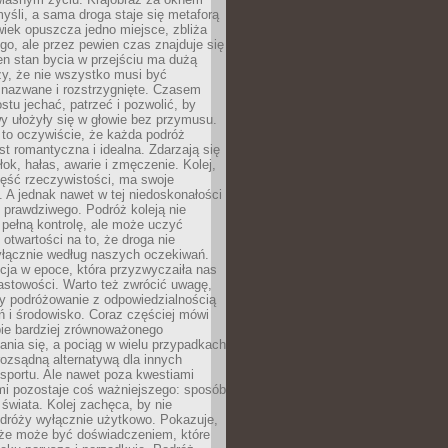
yśli, a sama droga staje się metaforą
iek opuszcza jedno miejsce, zbliża
ego, ale przez pewien czas znajduje się
n stan bycia w przejściu ma dużą
zy, że nie wszystko musi być
 nazwane i rozstrzygnięte. Czasem
ostu jechać, patrzeć i pozwolić, by
y ułożyły się w głowie bez przymusu.
to oczywiście, że każda podróż
st romantyczna i idealna. Zdarzają się
łok, hałas, awarie i zmęczenie. Kolej,
zęść rzeczywistości, ma swoje
. A jednak nawet w tej niedoskonałości
ś prawdziwego. Podróż koleją nie
pełną kontrolę, ale może uczyć
i otwartości na to, że droga nie
yłącznie według naszych oczekiwań.
cja w epoce, która przyzwyczaiła nas
astowości. Warto też zwrócić uwagę,
zy podróżowanie z odpowiedzialnością
ń i środowisko. Coraz częściej mówi
bie bardziej zrównoważonego
nia się, a pociąg w wielu przypadkach
rozsądną alternatywą dla innych
sportu. Ale nawet poza kwestiami
mi pozostaje coś ważniejszego: sposób
świata. Kolej zachęca, by nie
odróży wyłącznie użytkowo. Pokazuje,
kże może być doświadczeniem, które