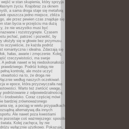
j wejść w stan skupienia, który sprzyja
własnym życiu. Krajobraz za oknem
yśli, a sama droga staje się metaforą
iek opuszcza jedno miejsce, zbliża
ego, ale przez pewien czas znajduje się
n stan bycia w przejściu ma dużą
zy, że nie wszystko musi być
 nazwane i rozstrzygnięte. Czasem
ostu jechać, patrzeć i pozwolić, by
y ułożyły się w głowie bez przymusu.
to oczywiście, że każda podróż
st romantyczna i idealna. Zdarzają się
łok, hałas, awarie i zmęczenie. Kolej,
zęść rzeczywistości, ma swoje
. A jednak nawet w tej niedoskonałości
ś prawdziwego. Podróż koleją nie
pełną kontrolę, ale może uczyć
i otwartości na to, że droga nie
yłącznie według naszych oczekiwań.
cja w epoce, która przyzwyczaiła nas
astowości. Warto też zwrócić uwagę,
zy podróżowanie z odpowiedzialnością
ń i środowisko. Coraz częściej mówi
bie bardziej zrównoważonego
nia się, a pociąg w wielu przypadkach
rozsądną alternatywą dla innych
sportu. Ale nawet poza kwestiami
mi pozostaje coś ważniejszego: sposób
świata. Kolej zachęca, by nie
odróży wyłącznie użytkowo. Pokazuje,