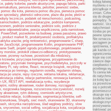
koleją łatwie
ce
,
palety kolorów
,
panele akustyczne
,
papuga falista
,
parki
myśleniu o 
ermakultura
,
persona klienta
,
petsitter
,
pewność siebie
,
porządkuje m
 pomoc dla kota
,
pierwsza pomoc dla psa
,
pierwsza pomoc
zmian. Człow
an sprzedaży
,
płatności odroczone
,
plaże dla psów
,
pleśń w
się do drugi
pobyty lecznicze
,
podatek od nieruchomości
,
podcasting
,
pomiędzy. Te
 samochodem
,
podróże edukacyjne
,
podróże kamperem
,
wartość. Uc
sezonem
,
podróże senioralne
,
podróże solo
,
podróże z
natychmiast
anie odpowiedzialne
,
poezja współczesna
,
pola namiotowe
,
trzeba po pr
,
PowerShell
,
pozwolenie na budowę
,
prawa pasażera
,
prawo
pewne spraw
e
,
product market fit
,
produktywność osobista
,
profilaktyka
Nie oznacza 
ilaktyka urazów
,
próg rentowności
,
programowanie C sharp
,
pociągiem je
ie JavaScript
,
programowanie Kotlin
,
programowanie PHP
,
opóźnienia, t
anie Swift
,
projekt ogrodu przydomowego
,
projektowanie
jak każda c
my morskie
,
protokół zdawczo-odbiorczy
,
prototypowanie
,
ograniczenia
mowe
,
przerwy ruchowe
,
przestrzeń dla młodzieży
,
kryje się co
ie krzewów
,
przyczepa kempingowa
,
przygotowanie do
zawsze daje 
ratonu
,
przysmaki treningowe
,
psychodietetyka
,
pszczoły w
cierpliwości 
berry Pi
,
raty online
,
React
,
recenzje książek
,
recykling
przebiega w
eneracja po treningu
,
regulamin osiedla
,
regulamin sklepu
,
To cenna lek
itacja po urazie
,
rejsy rzeczne
,
reklama lokalna
,
reklamacje
,
do natychmi
rekrutacja zdalna
,
relacje partnerskie
,
renowacja kamienic
,
że kolej łąc
ch UX
,
REST API
,
rewitalizacja rynku
,
rezydencje
za przestrze
ięśni
,
rośliny akwariowe
,
router domowy
,
rozciąganie
się o potrze
e
,
rozgrzewka biegowa
,
rozszerzona rzeczywistość
,
rozwój
przemieszcza
by akwariowe
,
rytm dobowy
,
rzemiosło artystyczne
,
okazuje się 
iedzkie relacje
,
ściółkowanie
,
segmentacja klientów
,
self-
środków tran
wizerunkowa
,
Shopify
,
sieć mesh
,
skanowanie 3D
,
skanseny
ekologiczny
bash
,
skrzynka narzędziowa
,
ślad węglowy podróży
,
slow
przeżywania 
a
,
snycerstwo
,
social selling
,
socjalizacja kota
,
socjalizacja
traktować p