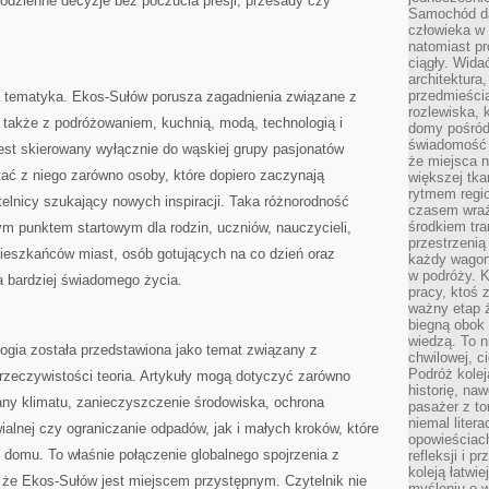
codzienne decyzje bez poczucia presji, przesady czy
Samochód da
człowieka w 
natomiast p
ciągły. Widać
architektura,
przedmieści
ka tematyka. Ekos-Sułów porusza zagadnienia związane z
rozlewiska,
 także z podróżowaniem, kuchnią, modą, technologią i
domy pośród 
świadomość o
jest skierowany wyłącznie do wąskiej grupy pasjonatów
że miejsca n
ać z niego zarówno osoby, które dopiero zaczynają
większej tkan
rytmem regio
ytelnicy szukający nowych inspiracji. Taka różnorodność
czasem wraże
środkiem tra
m punktem startowym dla rodzin, uczniów, nauczycieli,
przestrzenią
mieszkańców miast, osób gotujących na co dzień oraz
każdy wago
w podróży. K
ea bardziej świadomego życia.
pracy, ktoś 
ważny etap ż
biegną obok 
wiedzą. To 
logia została przedstawiona jako temat związany z
chwilowej, ci
Podróż kolej
rzeczywistości teoria. Artykuły mogą dotyczyć zarówno
historię, na
any klimatu, zanieczyszczenie środowiska, ochrona
pasażer z to
niemal liter
ialnej czy ograniczanie odpadów, jak i małych kroków, które
opowieściach
omu. To właśnie połączenie globalnego spojrzenia z
refleksji i 
koleją łatwie
 że Ekos-Sułów jest miejscem przystępnym. Czytelnik nie
myśleniu o 