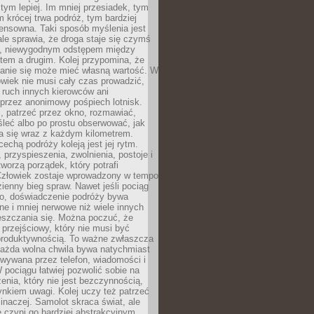
 tym lepiej. Im mniej przesiadek, tym
m krócej trwa podróż, tym bardziej
ensowna. Taki sposób myślenia jest
ale sprawia, że droga staje się czymś
a, niewygodnym odstępem między
tem a drugim. Kolej przypomina, że
anie się może mieć własną wartość. W
wiek nie musi cały czas prowadzić,
 ruch innych kierowców ani
przez anonimowy pośpiech lotnisk.
, patrzeć przez okno, rozmawiać,
leć albo po prostu obserwować, jak
a się wraz z każdym kilometrem.
echą podróży koleją jest jej rytm.
, przyspieszenia, zwolnienia, postoje i
worzą porządek, który potrafi
Człowiek zostaje wprowadzony w tempo
zienny bieg spraw. Nawet jeśli pociąg
ko, doświadczenie podróży bywa
nne i mniej nerwowe niż wiele innych
eszczania się. Można poczuć, że
s przejściowy, który nie musi być
produktywnością. To ważne zwłaszcza
każda wolna chwila bywa natychmiast
wywana przez telefon, wiadomości i
 pociągu łatwiej pozwolić sobie na
enia, który nie jest bezczynnością,
nkiem uwagi. Kolej uczy też patrzeć
 inaczej. Samolot skraca świat, ale
 czyni go bardziej abstrakcyjnym.