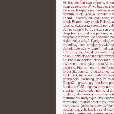
AI
,
bezpieczeństwo dzieci w domu
bezpieczeństwo Wi-Fi
,
bezpieczne
trailowe
,
bikepacking
,
biwakowani
domem
,
budki lęgowe
,
bunkry
,
bus
chomik
,
choroby odkleszczowe
,
c
break Europa
,
city break Polska
,
c
lokalny
,
ćwiczenia korekcyjne
,
cyb
dymu
,
czujniki IoT
,
czyszczenie u
deep learning
,
dekoracje jesienne
,
dekoracje zimowe
,
delegowanie z
digitalizacja zdjęć
,
Django
,
długi 
modułowy
,
dom przyjazny zwierzę
domek całoroczny
,
domki nad jezi
firm
,
dożynki
,
drapak dla kota
,
dro
salonu
,
działalność nierejestrowan
edukacja muzealna
,
ekopodróże
,
e
ćwiczenia
,
eseistyka
,
etyka AI
,
et
rodzinny
,
Figma
,
first minute
,
fizjo
fotografia górska
,
fotografia nocna
fulfillment
,
full stack
,
gady domow
genealogia
,
glamping
,
góry w Pols
GraphQL
,
gravel
,
gry fabularne pa
headless CMS
,
higiena jamy ustne
staging
,
hostele rodzinne
,
hotel dl
implanty słuchowe
,
improwizacja t
instrumenty tradycyjne
,
insulinoop
termostat
,
internet satelitarny
,
inwe
świąteczne
,
jednoosobowa działal
początkujących
,
kącik czytelniczy
kamera internetowa
,
kampanie se