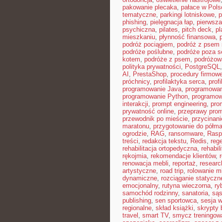
pakowanie plecaka
,
pałace w Pols
tematyczne
,
parkingi lotniskowe
,
p
phishing
,
pielęgnacja łap
,
pierwsza
psychiczna
,
pilates
,
pitch deck
,
pl
mieszkaniu
,
płynność finansowa
,
podróż pociągiem
,
podróż z psem
podróże poślubne
,
podróże poza 
kotem
,
podróże z psem
,
podróżow
polityka prywatności
,
PostgreSQL
AI
,
PrestaShop
,
procedury firmow
próchnicy
,
profilaktyka serca
,
prof
programowanie Java
,
programowan
programowanie Python
,
programow
interakcji
,
prompt engineering
,
pro
prywatność online
,
przeprawy pro
przewodnik po mieście
,
przycinan
maratonu
,
przygotowanie do półma
ogrodzie
,
RAG
,
ransomware
,
Rasp
treści
,
redakcja tekstu
,
Redis
,
reg
rehabilitacja ortopedyczna
,
rehabil
rękojmia
,
rekomendacje klientów
,
renowacja mebli
,
reportaż
,
resear
artystyczne
,
road trip
,
rolowanie m
dynamiczne
,
rozciąganie statyczn
emocjonalny
,
rutyna wieczorna
,
ry
samochód rodzinny
,
sanatoria
,
sąs
publishing
,
sen sportowca
,
sesja 
regionalne
,
skład książki
,
skrypty 
travel
,
smart TV
,
smycz treningow