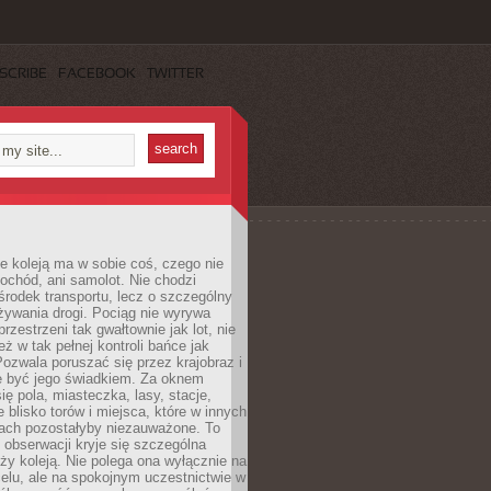
SCRIBE
FACEBOOK
TWITTER
e koleją ma w sobie coś, czego nie
ochód, ani samolot. Nie chodzi
środek transportu, lecz o szczególny
żywania drogi. Pociąg nie wyrywa
rzestrzeni tak gwałtownie jak lot, nie
ż w tak pełnej kontroli bańce jak
zwala poruszać się przez krajobraz i
e być jego świadkiem. Za oknem
ię pola, miasteczka, lasy, stacje,
 blisko torów i miejsca, które w innych
iach pozostałyby niezauważone. To
j obserwacji kryje się szczególna
ży koleją. Nie polega ona wyłącznie na
celu, ale na spokojnym uczestnictwie w