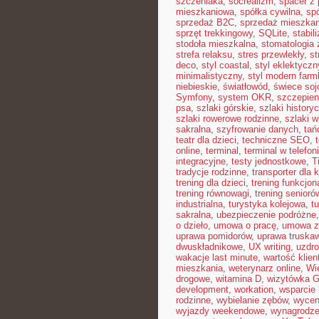
szczeniaka
,
socrealizm
,
spacer z
mieszkaniowa
,
spółka cywilna
,
sp
sprzedaż B2C
,
sprzedaż mieszkan
sprzęt trekkingowy
,
SQLite
,
stabil
stodoła mieszkalna
,
stomatologia
strefa relaksu
,
stres przewlekły
,
st
deco
,
styl coastal
,
styl eklektyczn
minimalistyczny
,
styl modern far
niebieskie
,
światłowód
,
świece so
Symfony
,
system OKR
,
szczepien
psa
,
szlaki górskie
,
szlaki history
szlaki rowerowe rodzinne
,
szlaki w
sakralna
,
szyfrowanie danych
,
tań
teatr dla dzieci
,
techniczne SEO
,
online
,
terminal
,
terminal w telefon
integracyjne
,
testy jednostkowe
,
T
tradycje rodzinne
,
transporter dla 
trening dla dzieci
,
trening funkcjon
trening równowagi
,
trening senioró
industrialna
,
turystyka kolejowa
,
t
sakralna
,
ubezpieczenie podróżne
o dzieło
,
umowa o pracę
,
umowa z
uprawa pomidorów
,
uprawa truska
dwuskładnikowe
,
UX writing
,
uzdr
wakacje last minute
,
wartość klien
mieszkania
,
weterynarz online
,
Wi
drogowe
,
witamina D
,
wizytówka G
development
,
workation
,
wsparcie
rodzinne
,
wybielanie zębów
,
wycen
wyjazdy weekendowe
,
wynagrodze