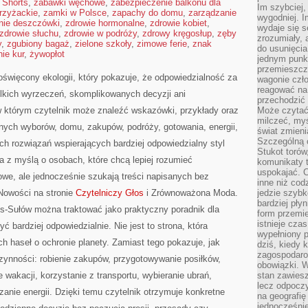
 Shorts
,
zabawki węchowe
,
zabezpieczenie balkonu dla
Im szybciej,
rzyżackie
,
zamki w Polsce
,
zapachy do domu
,
zarządzanie
wygodniej. I
anie deszczówki
,
zdrowie hormonalne
,
zdrowie kobiet
,
wydaje się s
zdrowie słuchu
,
zdrowie w podróży
,
zdrowy kręgosłup
,
zęby
zrozumiały, 
y
,
zgubiony bagaż
,
zielone szkoły
,
zimowe ferie
,
znak
do usunięci
ie kur
,
żywopłot
jednym punk
przemieszcz
święcony ekologii, który pokazuje, że odpowiedzialność za
wagonie czło
reagować na
lkich wyrzeczeń, skomplikowanych decyzji ani
przechodzić 
 którym czytelnik może znaleźć wskazówki, przykłady oraz
Może czytać
milczeć, myś
nych wyborów, domu, zakupów, podróży, gotowania, energii,
świat zmieni
Szczególną c
ch rozwiązań wspierających bardziej odpowiedzialny styl
Stukot torów
a z myślą o osobach, które chcą lepiej rozumieć
komunikaty t
uspokajać. 
e, ale jednocześnie szukają treści napisanych bez
inne niż cod
Nowości na stronie
Czytelniczy Głos
i Zrównoważona Moda.
jedzie szyb
bardziej pły
os-Sułów można traktować jako praktyczny poradnik dla
form przemi
istnieje cza
ć bardziej odpowiedzialnie. Nie jest to strona, która
wypełniony 
ch haseł o ochronie planety. Zamiast tego pokazuje, jak
dziś, kiedy 
zagospodaro
zynności: robienie zakupów, przygotowywanie posiłków,
obowiązki. W
 wakacji, korzystanie z transportu, wybieranie ubrań,
stan zawiesz
lecz odpoczy
zanie energii. Dzięki temu czytelnik otrzymuje konkretne
na geografię
jednocześnie