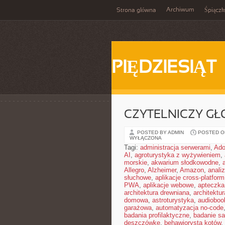
Archiwum
Strona główna
Śpiącz
PIĘDZIESIĄT
CZYTELNICZY GŁ
POSTED BY ADMIN
POSTED ON
WYŁĄCZONA
Tagi:
administracja serwerami
,
Ad
AI
,
agroturystyka z wyżywieniem
,
morskie
,
akwarium słodkowodne
,
Allegro
,
Alzheimer
,
Amazon
,
anali
słuchowe
,
aplikacje cross-platform
PWA
,
aplikacje webowe
,
apteczka
architektura drewniana
,
architektu
domowa
,
astroturystyka
,
audiobook
garażowa
,
automatyzacja no-code
badania profilaktyczne
,
badanie sa
deszczówkę
,
behawiorysta kotów
,