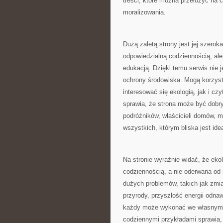
treści, które można przełożyć na 
moralizowania.
Dużą zaletą strony jest jej szero
odpowiedzialną codziennością, ale
edukacją. Dzięki temu serwis nie 
ochrony środowiska. Mogą korzyst
interesować się ekologią, jak i cz
sprawia, że strona może być dobry
podróżników, właścicieli domów, 
wszystkich, którym bliska jest id
Na stronie wyraźnie widać, że eko
codziennością, a nie oderwana od 
dużych problemów, takich jak zmi
przyrody, przyszłość energii odnaw
każdy może wykonać we własnym d
codziennymi przykładami sprawia,