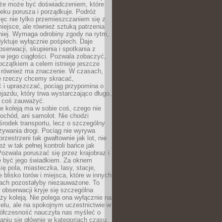
kże może być doświadczeniem, które
eku porusza i porządkuje. Podróż
więc nie tylko przemieszczaniem się z
iejsce, ale również sztuką patrzenia
niej. Wymaga odrobiny zgody na rytm,
dyktuje wyłącznie pośpiech. Daje
serwacji, skupienia i spotkania z
w jego ciągłości. Pozwala zobaczyć,
czątkiem a celem istnieje jeszcze
a również ma znaczenie. W czasach,
le rzeczy chcemy skracać,
 i upraszczać, pociąg przypomina o
ejazdu, który trwa wystarczająco długo,
 coś zauważyć.
e koleją ma w sobie coś, czego nie
ochód, ani samolot. Nie chodzi
środek transportu, lecz o szczególny
żywania drogi. Pociąg nie wyrywa
rzestrzeni tak gwałtownie jak lot, nie
ż w tak pełnej kontroli bańce jak
zwala poruszać się przez krajobraz i
e być jego świadkiem. Za oknem
ię pola, miasteczka, lasy, stacje,
 blisko torów i miejsca, które w innych
iach pozostałyby niezauważone. To
j obserwacji kryje się szczególna
ży koleją. Nie polega ona wyłącznie na
celu, ale na spokojnym uczestnictwie w
ółczesność nauczyła nas myśleć o
niu się głównie w kategoriach czasu.