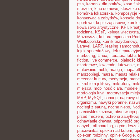
psa
,
karmnik dla ptaków
,
kasa fisk
morzem
,
kino domowe
,
kleszcze 
komórka lokatorska
,
kompozycje 
konserwacja zabytków
,
konsole do
sportowe
,
kopie zapasowe
,
korekt
kowalstwo artystyczne
,
KPI
,
kreat
rodzinna
,
KSeF
,
księga wieczysta
Mazowsza
,
kultura regionalna Pod
Wielkopolski
,
kurnik przydomowy
,
Laravel
,
LARP
,
leasing samochod
lejek sprzedażowy
,
lęk separacyjn
marketing
,
Linux
,
literatura faktu
,
l
fiction
,
live commerce
,
lojalność k
czarterowe
,
low-code
,
lutowanie
,
m
malowanie mebli
,
manga
,
mapa off
marszobiegi
,
marża
,
masaż relaks
mecenat kultury
,
medytacja
,
mened
mikrobiom jelitowy
,
mikrofony
,
mik
miejsca
,
mobilność ciała
,
modele 
morfologia krwi
,
motoryzacja miej
MVP
,
MySQL
,
naming
,
naprawy 
organizmu
,
nawyki poranne
,
nazwa
noclegi z sauną
,
nocne niebo
,
Nod
przeciwkleszczowa
,
obserwacja p
przed mrozem
,
ochrona zabytków
odnawianie drewna
,
odporność or
danych
,
offboarding
,
ogród deszc
pracownika
,
opieka nad kotem
,
op
opiekun rodzinny
,
opinie Google
,
o
ortodoncja
,
oświetlenie nastrojowe