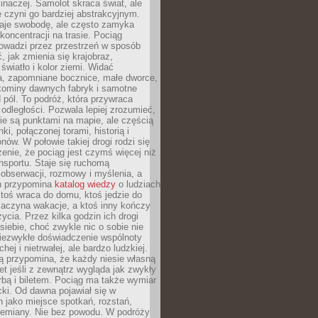
 inaczej. Samolot skraca świat, ale
 czyni go bardziej abstrakcyjnym.
je swobodę, ale często zamyka
koncentracji na trasie. Pociąg
rowadzi przez przestrzeń w sposób
, jak zmienia się krajobraz,
 światło i kolor ziemi. Widać
a, zapomniane bocznice, małe dworce,
 kominy dawnych fabryk i samotne
pól. To podróż, która przywraca
dległości. Pozwala lepiej zrozumieć,
ie są punktami na mapie, ale częścią
ki, połączonej torami, historią i
nów. W połowie takiej drogi rodzi się
nie, że pociąg jest czymś więcej niż
nsportu. Staje się ruchomą
 obserwacji, rozmowy i myślenia, a
n przypomina
katalog wiedzy
o ludziach
toś wraca do domu, ktoś jedzie do
zaczyna wakacje, a ktoś inny kończy
ycia. Przez kilka godzin ich drogi
siebie, choć zwykle nic o sobie nie
niezwykłe doświadczenie wspólnoty
chej i nietrwałej, ale bardzo ludzkiej.
ą przypomina, że każdy niesie własną
wet jeśli z zewnątrz wygląda jak zwykły
rbą i biletem. Pociąg ma także wymiar
acki. Od dawna pojawiał się w
 jako miejsce spotkań, rozstań,
przemiany. Nie bez powodu. W podróży