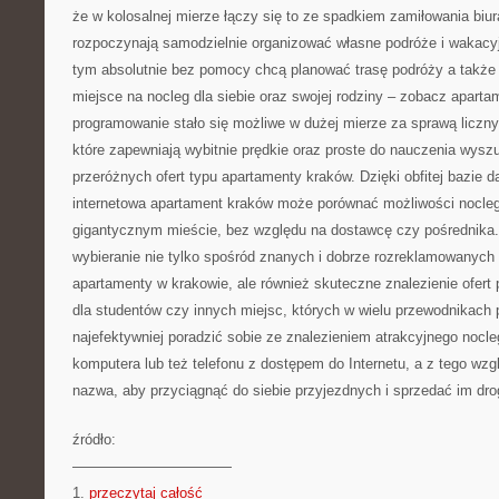
że w kolosalnej mierze łączy się to ze spadkiem zamiłowania biur
rozpoczynają samodzielnie organizować własne podróże i wakacy
tym absolutnie bez pomocy chcą planować trasę podróży a także 
miejsce na nocleg dla siebie oraz swojej rodziny – zobacz apart
programowanie stało się możliwe w dużej mierze za sprawą liczn
które zapewniają wybitnie prędkie oraz proste do nauczenia wysz
przeróżnych ofert typu apartamenty kraków. Dzięki obfitej bazie
internetowa apartament kraków może porównać możliwości nocle
gigantycznym mieście, bez względu na dostawcę czy pośrednika.
wybieranie nie tylko spośród znanych i dobrze rozreklamowanych w
apartamenty w krakowie, ale również skuteczne znalezienie ofert
dla studentów czy innych miejsc, których w wielu przewodnikach 
najefektywniej poradzić sobie ze znalezieniem atrakcyjnego nocle
komputera lub też telefonu z dostępem do Internetu, a z tego wz
nazwa, aby przyciągnąć do siebie przyjezdnych i sprzedać im drog
źródło:
———————————
1.
przeczytaj całość