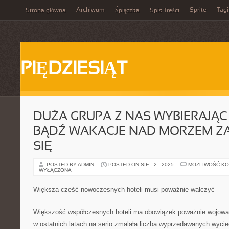
Archiwum
Sprite
Tagi
Strona główna
Śpiączka
Spis Treści
PIĘDZIESIĄT
DUŻA GRUPA Z NAS WYBIERAJĄC
BĄDŹ WAKACJE NAD MORZEM Z
SIĘ
POSTED BY ADMIN
POSTED ON SIE - 2 - 2025
MOŻLIWOŚĆ K
WYŁĄCZONA
Większa część nowoczesnych hoteli musi poważnie walczyć
Większość współczesnych hoteli ma obowiązek poważnie wojowa
w ostatnich latach na serio zmalała liczba wyprzedawanych wycie