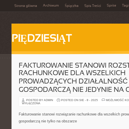
Archiwum
Sprite
Tagi
Strona główna
Śpiączka
Spis Treści
PIĘDZIESIĄT
FAKTUROWANIE STANOWI ROZST
RACHUNKOWE DLA WSZELKICH
PROWADZĄCYCH DZIAŁALNOŚĆ
GOSPODARCZĄ NIE JEDYNIE NA 
POSTED BY ADMIN
POSTED ON SIE - 8 - 2025
MOŻLIWOŚĆ K
WYŁĄCZONA
Fakturowanie stanowi rozwiązanie rachunkowe dla wszelkich pro
gospodarczą nie tylko na obszarze