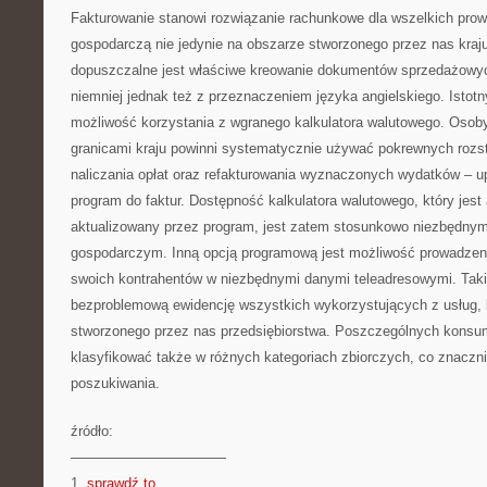
Fakturowanie stanowi rozwiązanie rachunkowe dla wszelkich pro
gospodarczą nie jedynie na obszarze stworzonego przez nas kraju
dopuszczalne jest właściwe kreowanie dokumentów sprzedażowyc
niemniej jednak też z przeznaczeniem języka angielskiego. Isto
możliwość korzystania z wgranego kalkulatora walutowego. Osoby
granicami kraju powinni systematycznie używać pokrewnych rozst
naliczania opłat oraz refakturowania wyznaczonych wydatków – 
program do faktur. Dostępność kalkulatora walutowego, który jes
aktualizowany przez program, jest zatem stosunkowo niezbędny
gospodarczym. Inną opcją programową jest możliwość prowadzeni
swoich kontrahentów w niezbędnymi danymi teleadresowymi. Taki
bezproblemową ewidencję wszystkich wykorzystujących z usług,
stworzonego przez nas przedsiębiorstwa. Poszczególnych konsu
klasyfikować także w różnych kategoriach zbiorczych, co znaczni
poszukiwania.
źródło:
———————————
1.
sprawdź to