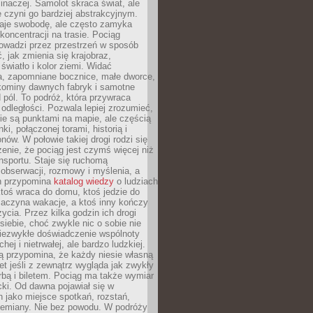
 inaczej. Samolot skraca świat, ale
 czyni go bardziej abstrakcyjnym.
je swobodę, ale często zamyka
koncentracji na trasie. Pociąg
rowadzi przez przestrzeń w sposób
, jak zmienia się krajobraz,
 światło i kolor ziemi. Widać
a, zapomniane bocznice, małe dworce,
 kominy dawnych fabryk i samotne
pól. To podróż, która przywraca
dległości. Pozwala lepiej zrozumieć,
ie są punktami na mapie, ale częścią
ki, połączonej torami, historią i
nów. W połowie takiej drogi rodzi się
nie, że pociąg jest czymś więcej niż
nsportu. Staje się ruchomą
 obserwacji, rozmowy i myślenia, a
n przypomina
katalog wiedzy
o ludziach
toś wraca do domu, ktoś jedzie do
zaczyna wakacje, a ktoś inny kończy
ycia. Przez kilka godzin ich drogi
siebie, choć zwykle nic o sobie nie
niezwykłe doświadczenie wspólnoty
chej i nietrwałej, ale bardzo ludzkiej.
ą przypomina, że każdy niesie własną
wet jeśli z zewnątrz wygląda jak zwykły
rbą i biletem. Pociąg ma także wymiar
acki. Od dawna pojawiał się w
 jako miejsce spotkań, rozstań,
przemiany. Nie bez powodu. W podróży