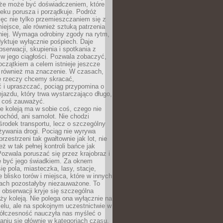
kże może być doświadczeniem, które
eku porusza i porządkuje. Podróż
więc nie tylko przemieszczaniem się z
iejsce, ale również sztuką patrzenia
niej. Wymaga odrobiny zgody na rytm,
dyktuje wyłącznie pośpiech. Daje
serwacji, skupienia i spotkania z
w jego ciągłości. Pozwala zobaczyć,
czątkiem a celem istnieje jeszcze
a również ma znaczenie. W czasach,
le rzeczy chcemy skracać,
 i upraszczać, pociąg przypomina o
ejazdu, który trwa wystarczająco długo,
 coś zauważyć.
e koleją ma w sobie coś, czego nie
ochód, ani samolot. Nie chodzi
środek transportu, lecz o szczególny
żywania drogi. Pociąg nie wyrywa
rzestrzeni tak gwałtownie jak lot, nie
ż w tak pełnej kontroli bańce jak
zwala poruszać się przez krajobraz i
e być jego świadkiem. Za oknem
ię pola, miasteczka, lasy, stacje,
 blisko torów i miejsca, które w innych
iach pozostałyby niezauważone. To
j obserwacji kryje się szczególna
ży koleją. Nie polega ona wyłącznie na
celu, ale na spokojnym uczestnictwie w
ółczesność nauczyła nas myśleć o
niu się głównie w kategoriach czasu.