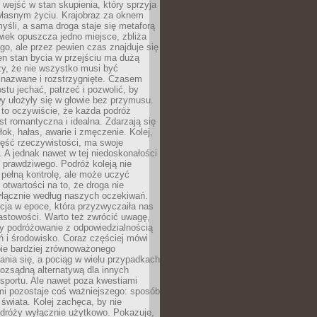
j wejść w stan skupienia, który sprzyja
własnym życiu. Krajobraz za oknem
yśli, a sama droga staje się metaforą
iek opuszcza jedno miejsce, zbliża
ego, ale przez pewien czas znajduje się
n stan bycia w przejściu ma dużą
zy, że nie wszystko musi być
 nazwane i rozstrzygnięte. Czasem
ostu jechać, patrzeć i pozwolić, by
y ułożyły się w głowie bez przymusu.
to oczywiście, że każda podróż
st romantyczna i idealna. Zdarzają się
łok, hałas, awarie i zmęczenie. Kolej,
zęść rzeczywistości, ma swoje
. A jednak nawet w tej niedoskonałości
ś prawdziwego. Podróż koleją nie
pełną kontrolę, ale może uczyć
i otwartości na to, że droga nie
yłącznie według naszych oczekiwań.
cja w epoce, która przyzwyczaiła nas
astowości. Warto też zwrócić uwagę,
zy podróżowanie z odpowiedzialnością
ń i środowisko. Coraz częściej mówi
bie bardziej zrównoważonego
nia się, a pociąg w wielu przypadkach
rozsądną alternatywą dla innych
sportu. Ale nawet poza kwestiami
mi pozostaje coś ważniejszego: sposób
świata. Kolej zachęca, by nie
odróży wyłącznie użytkowo. Pokazuje,