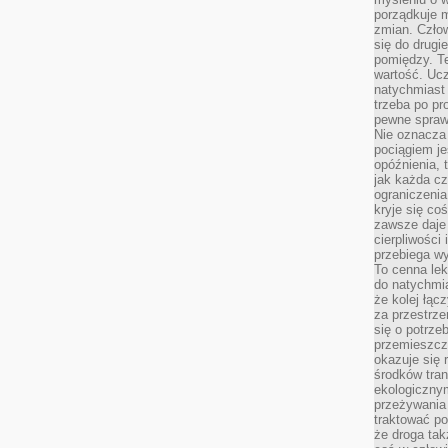
porządkuje m
zmian. Człow
się do drugi
pomiędzy. Te
wartość. Uc
natychmiast
trzeba po pr
pewne spraw
Nie oznacza 
pociągiem je
opóźnienia, t
jak każda c
ograniczenia
kryje się co
zawsze daje 
cierpliwości 
przebiega w
To cenna lek
do natychmi
że kolej łąc
za przestrze
się o potrze
przemieszcza
okazuje się 
środków tran
ekologiczny
przeżywania 
traktować p
że droga ta