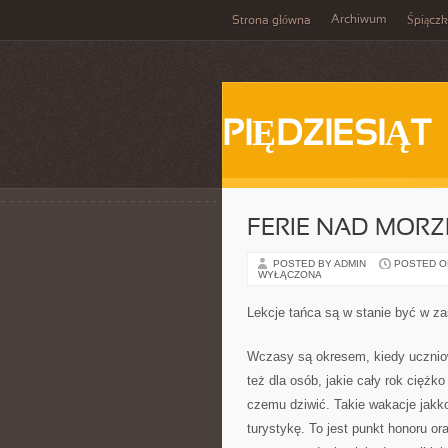
Archiwum
Strona główna
Śpiącz
PIĘDZIESIĄT
FERIE NAD MORZ
POSTED BY ADMIN
POSTED ON
WYŁĄCZONA
Lekcje tańca są w stanie być w z
Wczasy są okresem, kiedy uczniow
też dla osób, jakie cały rok ciężko
czemu dziwić. Takie wakacje jakk
turystykę. To jest punkt honoru or