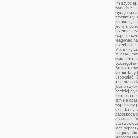
Im szybciej,
wygodniej. I
wydaje się s
zrozumiały, 
do usunięci
jednym punk
przemieszcz
wagonie czło
reagować na
przechodzić 
Może czytać
milczeć, myś
świat zmieni
Szczególną c
Stukot torów
komunikaty t
uspokajać. 
inne niż cod
jedzie szyb
bardziej pły
form przemi
istnieje cza
wypełniony 
dziś, kiedy 
zagospodaro
obowiązki. W
stan zawiesz
lecz odpoczy
na geografię
jednocześnie