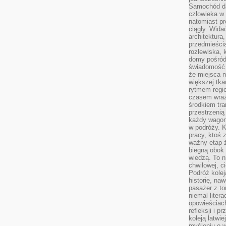
Samochód da
człowieka w 
natomiast p
ciągły. Widać
architektura,
przedmieści
rozlewiska,
domy pośród 
świadomość o
że miejsca n
większej tkan
rytmem regio
czasem wraże
środkiem tra
przestrzenią
każdy wago
w podróży. K
pracy, ktoś 
ważny etap ż
biegną obok 
wiedzą. To 
chwilowej, ci
Podróż kolej
historię, na
pasażer z to
niemal liter
opowieściach
refleksji i 
koleją łatwie
myśleniu o 