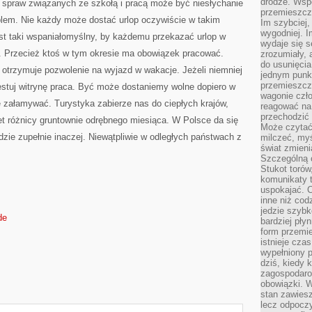
drodze. Wsp
h spraw związanych ze szkołą i pracą może być niesłychanie
przemieszcza
blem. Nie każdy może dostać urlop oczywiście w takim
Im szybciej,
wygodniej. I
est taki wspaniałomyślny, by każdemu przekazać urlop w
wydaje się s
e. Przecież ktoś w tym okresie ma obowiązek pracować.
zrozumiały, 
do usunięci
 otrzymuje pozwolenie na wyjazd w wakacje. Jeżeli niemniej
jednym punk
przemieszcz
estuj witrynę praca. Być może dostaniemy wolne dopiero w
wagonie czło
załamywać. Turystyka zabierze nas do ciepłych krajów,
reagować na
przechodzić 
t różnicy gruntownie odrębnego miesiąca. W Polsce da się
Może czytać
dzie zupełnie inaczej. Niewątpliwie w odległych państwach z
milczeć, myś
świat zmieni
Szczególną c
Stukot torów
komunikaty t
uspokajać. 
inne niż cod
jedzie szyb
de
bardziej pły
form przemi
istnieje cza
wypełniony 
dziś, kiedy 
zagospodaro
obowiązki. W
stan zawiesz
lecz odpoczy