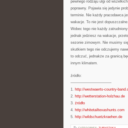
pewnego rodzaju ulgi od wszelkic
poprawny. Pojawia się jedynie pro
terminie. Nie każdy pracodawca j
wakacje. To nie jest dopuszczaln
Wobec tego nie każdy zatrudniony
jednak jedziesz na wakacje, przet
sezonie zimowym. Nie musimy się 
skutkiem tego nie odczujemy nawe
to odczuć, jednakże za granicą bę
innym klimatem.
źródło:
———————————
1.
http://westwaerts-country-band.
2.
http://wetterstation-holzhau.de
3.
źródło
4.
http://whitetailtexashunts.com
5.
http://wildschuetzkraehen.de
CATEGORIES:
TURYSTYKA