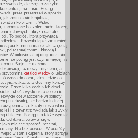
je swobodę, ale często zamyka
koncentracji na trasie. Pociąg
rowadzi przez przestrzeń w sposób
, jak zmienia się krajobraz,
 światło i kolor ziemi. Widać
a, zapomniane bocznice, małe dworce,
 kominy dawnych fabryk i samotne
pól. To podróż, która przywraca
dległości. Pozwala lepiej zrozumieć,
ie są punktami na mapie, ale częścią
ki, połączonej torami, historią i
nów. W połowie takiej drogi rodzi się
nie, że pociąg jest czymś więcej niż
nsportu. Staje się ruchomą
 obserwacji, rozmowy i myślenia, a
n przypomina
katalog wiedzy
o ludziach
toś wraca do domu, ktoś jedzie do
zaczyna wakacje, a ktoś inny kończy
ycia. Przez kilka godzin ich drogi
siebie, choć zwykle nic o sobie nie
niezwykłe doświadczenie wspólnoty
chej i nietrwałej, ale bardzo ludzkiej.
ą przypomina, że każdy niesie własną
wet jeśli z zewnątrz wygląda jak zwykły
rbą i biletem. Pociąg ma także wymiar
acki. Od dawna pojawiał się w
 jako miejsce spotkań, rozstań,
przemiany. Nie bez powodu. W podróży
j wejść w stan skupienia, który sprzyja
własnym życiu. Krajobraz za oknem