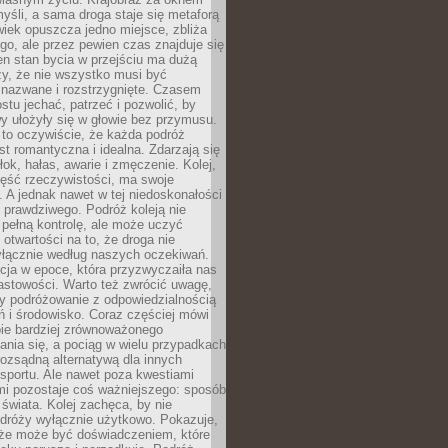
yśli, a sama droga staje się metaforą
iek opuszcza jedno miejsce, zbliża
ego, ale przez pewien czas znajduje się
n stan bycia w przejściu ma dużą
zy, że nie wszystko musi być
 nazwane i rozstrzygnięte. Czasem
ostu jechać, patrzeć i pozwolić, by
y ułożyły się w głowie bez przymusu.
to oczywiście, że każda podróż
st romantyczna i idealna. Zdarzają się
łok, hałas, awarie i zmęczenie. Kolej,
zęść rzeczywistości, ma swoje
. A jednak nawet w tej niedoskonałości
ś prawdziwego. Podróż koleją nie
pełną kontrolę, ale może uczyć
i otwartości na to, że droga nie
yłącznie według naszych oczekiwań.
cja w epoce, która przyzwyczaiła nas
astowości. Warto też zwrócić uwagę,
zy podróżowanie z odpowiedzialnością
ń i środowisko. Coraz częściej mówi
bie bardziej zrównoważonego
nia się, a pociąg w wielu przypadkach
rozsądną alternatywą dla innych
sportu. Ale nawet poza kwestiami
mi pozostaje coś ważniejszego: sposób
świata. Kolej zachęca, by nie
odróży wyłącznie użytkowo. Pokazuje,
kże może być doświadczeniem, które