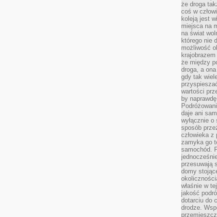
że droga ta
coś w człowi
koleją jest 
miejsca na m
na świat wol
którego nie 
możliwość ob
krajobrazem 
że między po
droga, a on
gdy tak wie
przyspieszać
wartości prz
by naprawdę
Podróżowani
daje ani sam
wyłącznie o 
sposób prze
człowieka z p
zamyka go te
samochód. Po
jednocześni
przesuwają s
domy stojące
okolicznośc
właśnie w te
jakość podró
dotarciu do 
drodze. Wsp
przemieszcza