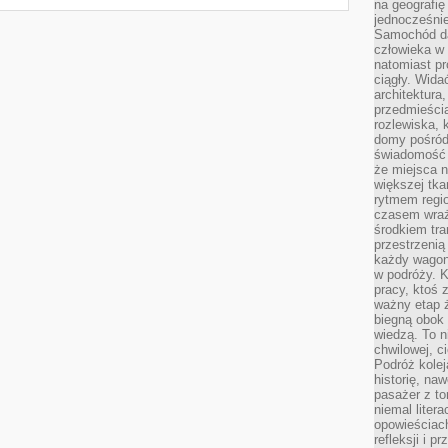
na geografię
jednocześnie
Samochód da
człowieka w 
natomiast p
ciągły. Widać
architektura,
przedmieści
rozlewiska,
domy pośród 
świadomość o
że miejsca n
większej tkan
rytmem regio
czasem wraże
środkiem tra
przestrzenią
każdy wago
w podróży. K
pracy, ktoś 
ważny etap ż
biegną obok 
wiedzą. To 
chwilowej, ci
Podróż kolej
historię, na
pasażer z to
niemal liter
opowieściach
refleksji i 