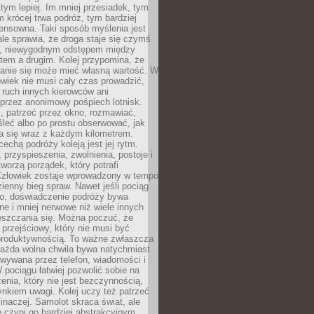
 tym lepiej. Im mniej przesiadek, tym
m krócej trwa podróż, tym bardziej
ensowna. Taki sposób myślenia jest
ale sprawia, że droga staje się czymś
a, niewygodnym odstępem między
tem a drugim. Kolej przypomina, że
anie się może mieć własną wartość. W
wiek nie musi cały czas prowadzić,
 ruch innych kierowców ani
przez anonimowy pośpiech lotnisk.
, patrzeć przez okno, rozmawiać,
leć albo po prostu obserwować, jak
a się wraz z każdym kilometrem.
echą podróży koleją jest jej rytm.
, przyspieszenia, zwolnienia, postoje i
worzą porządek, który potrafi
Człowiek zostaje wprowadzony w tempo
zienny bieg spraw. Nawet jeśli pociąg
ko, doświadczenie podróży bywa
nne i mniej nerwowe niż wiele innych
eszczania się. Można poczuć, że
s przejściowy, który nie musi być
produktywnością. To ważne zwłaszcza
każda wolna chwila bywa natychmiast
wywana przez telefon, wiadomości i
 pociągu łatwiej pozwolić sobie na
enia, który nie jest bezczynnością,
nkiem uwagi. Kolej uczy też patrzeć
 inaczej. Samolot skraca świat, ale
 czyni go bardziej abstrakcyjnym.