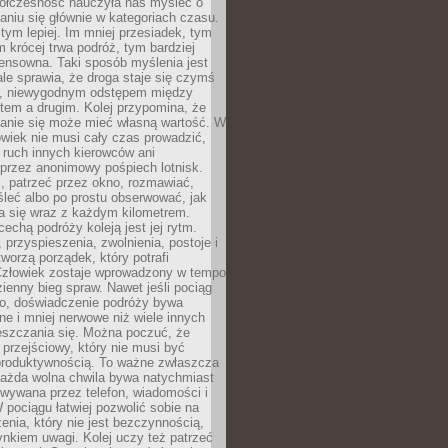
ółczesność nauczyła nas myśleć o
niu się głównie w kategoriach czasu.
 tym lepiej. Im mniej przesiadek, tym
m krócej trwa podróż, tym bardziej
ensowna. Taki sposób myślenia jest
ale sprawia, że droga staje się czymś
a, niewygodnym odstępem między
tem a drugim. Kolej przypomina, że
anie się może mieć własną wartość. W
wiek nie musi cały czas prowadzić,
 ruch innych kierowców ani
przez anonimowy pośpiech lotnisk.
, patrzeć przez okno, rozmawiać,
leć albo po prostu obserwować, jak
a się wraz z każdym kilometrem.
echą podróży koleją jest jej rytm.
, przyspieszenia, zwolnienia, postoje i
worzą porządek, który potrafi
Człowiek zostaje wprowadzony w tempo
zienny bieg spraw. Nawet jeśli pociąg
ko, doświadczenie podróży bywa
nne i mniej nerwowe niż wiele innych
eszczania się. Można poczuć, że
s przejściowy, który nie musi być
produktywnością. To ważne zwłaszcza
każda wolna chwila bywa natychmiast
wywana przez telefon, wiadomości i
 pociągu łatwiej pozwolić sobie na
enia, który nie jest bezczynnością,
nkiem uwagi. Kolej uczy też patrzeć