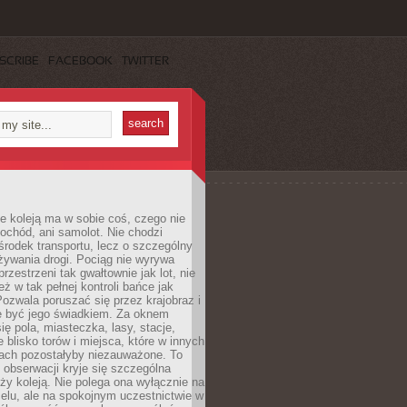
SCRIBE
FACEBOOK
TWITTER
e koleją ma w sobie coś, czego nie
ochód, ani samolot. Nie chodzi
środek transportu, lecz o szczególny
żywania drogi. Pociąg nie wyrywa
rzestrzeni tak gwałtownie jak lot, nie
ż w tak pełnej kontroli bańce jak
zwala poruszać się przez krajobraz i
e być jego świadkiem. Za oknem
ię pola, miasteczka, lasy, stacje,
 blisko torów i miejsca, które w innych
iach pozostałyby niezauważone. To
j obserwacji kryje się szczególna
ży koleją. Nie polega ona wyłącznie na
celu, ale na spokojnym uczestnictwie w