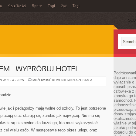
Sprite
Tagi
Tagi
ka
Spis Treści
Żyć
SUB
EM – WYPRÓBUJ HOTEL
Podróżowani
daje ani sam
FERIE
 WRZ - 4 - 2025
MOŻLIWOŚĆ KOMENTOWANIA
ZOSTAŁA
wyłącznie o 
NAD
sposób prze
MORZEM
–
człowieka z p
WYPRÓBUJ
asadzie
zamyka go te
HOTEL
samochód. Po
jednocześni
ie jak i pedagodzy mają wolne od szkoły. To jest potrzebne
przesuwają s
domy stojące
 pracują oraz starają się zarobić jak najwięcej. Nie ma się
okolicznośc
olwiek są niezbędne dla każdego, kto musi wykorzystać
właśnie w te
jakość podró
az cel wielu osób. W następstwie tego okres urlopu oraz
dotarciu do 