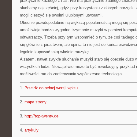
praktycznie każdego z nas. Nie ma praktycznie żadnego znaczeni
słuchamy najczęściej, gdyż przy korzystaniu z dobrych narzędzi
mogli cieszyć się swoimi ulubionymi utworami.
Obecnie prawdopodobnie największą popularnością mogą się posz
umożliwiają bardzo wygodne trzymanie muzyki w pamięci kompute
odtwarzaczy. Trzeba przy tym wspomnieć o tym, że coś takiego 
się głównie z piractwem, ale opinia ta nie jest do końca prawdzi
legalnie kupować taką właśnie muzykę.
A zatem, nawet zwykłe słuchanie muzyki stało się obecnie dużo w
wszystkich ludzi. Niewątpliwie może to być rewelacyjny przykład 
możliwości ma do zaoferowania współczesna technologia.
1.
Przejdź do pełnej wersji wpisu
2.
mapa strony
3.
http://top-twenty.de
4.
artykuly