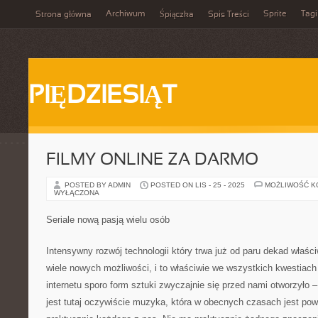
Archiwum
Sprite
Tagi
Strona główna
Śpiączka
Spis Treści
PIĘDZIESIĄT
FILMY ONLINE ZA DARMO
POSTED BY ADMIN
POSTED ON LIS - 25 - 2025
MOŻLIWOŚĆ 
WYŁĄCZONA
Seriale nową pasją wielu osób
Intensywny rozwój technologii który trwa już od paru dekad właśc
wiele nowych możliwości, i to właściwie we wszystkich kwestiac
internetu sporo form sztuki zwyczajnie się przed nami otworzyło
jest tutaj oczywiście muzyka, która w obecnych czasach jest po