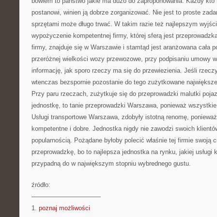
bowiem to państwo jakie ma dużo do zaproponowania. Każdy kto 
postanowi, winien ją dobrze zorganizować. Nie jest to proste zadan
sprzętami może długo trwać. W takim razie też najlepszym wyjście
wypożyczenie kompetentnej firmy, której sferą jest przeprowadzka
firmy, znajduje się w Warszawie i stamtąd jest aranżowana cała 
przeróżnej wielkości wozy przewozowe, przy podpisaniu umowy 
informację, jak sporo rzeczy ma się do przewiezienia. Jeśli rzecz
wtenczas bezspornie pozostanie do tego zużytkowane największe 
Przy paru rzeczach, zużytkuje się do przeprowadzki malutki pojaz
jednostkę, to tanie przeprowadzki Warszawa, ponieważ wszystkie
Usługi transportowe Warszawa, zdobyły istotną renomę, ponieważ
kompetentne i dobre. Jednostka nigdy nie zawodzi swoich klientów
popularnością. Pożądane byłoby polecić właśnie tej firmie swoją
przeprowadzkę, bo to najlepsza jednostka na rynku, jakiej usługi 
przypadną do w największym stopniu wybrednego gustu.
źródło:
———————————
1.
poznaj możliwości