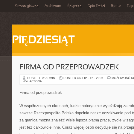
Archiwum
Sprite
Tagi
Strona główna
Śpiączka
Spis Treści
PIĘDZIESIĄT
FIRMA OD PRZEPROWADZEK
POSTED BY ADMIN
POSTED ON LIP - 16 - 2025
MOŻLIWOŚĆ 
WYŁĄCZONA
Firma od przeprowadzek
W współczesnych okresach, ludzie notorycznie wyjeżdżają za robo
zawsze Rzeczpospolita Polska dopełnia nasze oczekiwania pod t
za granicą można znaleźć wiele lepszą płatną pracę, życie w za
jest też całkowicie inne. Coraz więcej osób decyduje się na prze