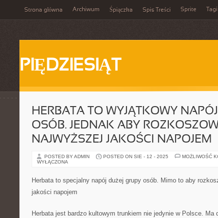
Archiwum
Sprite
Tagi
Strona główna
Śpiączka
Spis Treści
PIĘDZIESIĄT
HERBATA TO WYJĄTKOWY NAPÓJ
OSÓB. JEDNAK ABY ROZKOSZOW
NAJWYŻSZEJ JAKOŚCI NAPOJEM
POSTED BY ADMIN
POSTED ON SIE - 12 - 2025
MOŻLIWOŚĆ 
WYŁĄCZONA
Herbata to specjalny napój dużej grupy osób. Mimo to aby rozko
jakości napojem
Herbata jest bardzo kultowym trunkiem nie jedynie w Polsce. Ma 