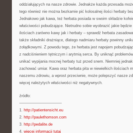
oddziałujących na nasze zdrowie. Jednakże każda przesada moż
tego również nie można bezkarnie pić kolosalnej ilości herbaty b
Jednakowo jak kawa, też herbata posiada w swoim składzie kofein
właściwości pobudzające. Nietrudno sobie wyobrazić jakie będzie 
ilościach zarówno kawy jak i herbaty – sprawdź herbata zasadow
także składniki drażniące, dlatego nadmiaru herbaty powinny uni
żołądkowymi. Z powodu tego, że herbata jest napojem pobudzając
z nadciśnieniem tętniczym i arytmią serca. By uniknąć problem
unikać wypijania mocnej herbaty tuż przed snem. Niemniej jedn
zachować umiar. Kawa oraz herbata pita w niewielkich ilościach 
naszemu zdrowiu, a wprost przeciwnie, może polepszyć nasze zd
więcej należytych właściwości niż negatywnych.
źródło:
———————————
1.
http://patientensicht.eu
2.
http://paulethomson.com
3.
http://pedalite.de
4.
więcej informacji tutaj