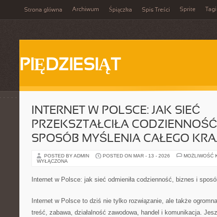
Archiwum
Sprite
Tagi
Strona główna
Śpiączka
Spis Treści
PIĘDZIESIĄT
INTERNET W POLSCE: JAK SIEĆ
PRZEKSZTAŁCIŁA CODZIENNOŚĆ, 
SPOSÓB MYŚLENIA CAŁEGO KRA
POSTED BY ADMIN
POSTED ON MAR - 13 - 2026
MOŻLIWOŚĆ 
WYŁĄCZONA
Internet w Polsce: jak sieć odmieniła codzienność, biznes i spos
Internet w Polsce to dziś nie tylko rozwiązanie, ale także ogromna
treść, zabawa, działalność zawodowa, handel i komunikacja. Jes