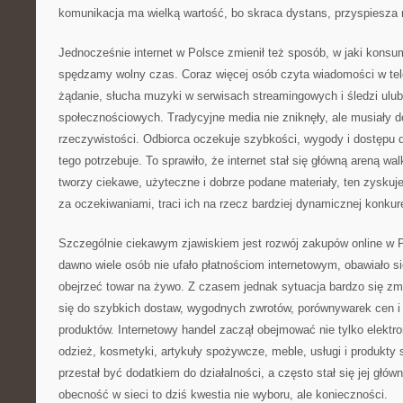
komunikacja ma wielką wartość, bo skraca dystans, przyspiesza r
Jednocześnie internet w Polsce zmienił też sposób, w jaki konsu
spędzamy wolny czas. Coraz więcej osób czyta wiadomości w tele
żądanie, słucha muzyki w serwisach streamingowych i śledzi ul
społecznościowych. Tradycyjne media nie zniknęły, ale musiały 
rzeczywistości. Odbiorca oczekuje szybkości, wygody i dostępu 
tego potrzebuje. To sprawiło, że internet stał się główną areną w
tworzy ciekawe, użyteczne i dobrze podane materiały, ten zyskuj
za oczekiwaniami, traci ich na rzecz bardziej dynamicznej konkure
Szczególnie ciekawym zjawiskiem jest rozwój zakupów online w P
dawno wiele osób nie ufało płatnościom internetowym, obawiało s
obejrzeć towar na żywo. Z czasem jednak sytuacja bardzo się zmie
się do szybkich dostaw, wygodnych zwrotów, porównywarek cen 
produktów. Internetowy handel zaczął obejmować nie tylko elektro
odzież, kosmetyki, artykuły spożywcze, meble, usługi i produkty 
przestał być dodatkiem do działalności, a często stał się jej głów
obecność w sieci to dziś kwestia nie wyboru, ale konieczności.