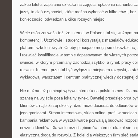
zakup biletu, zapisanie dziecka na zajęcia, opłacenie rachunku c
jazdy to dziś czynności, które można wykonać w kilka chwil, bez 
konieczności odwiedzania kilku różnych miejsc.
Wiele osób zauważa też, że internet w Polsce stał się ważnym 
kompetencji. Uczniowie i studenci korzystają z materiałów eduka
platform szkoleniowych. Osoby pracujące mogą się dokształcać,
i rozwijać kwalifikacje w tempie dopasowanym do własnych potrz
świecie, w którym przemiany zachodzą szybko, a rynek pracy co
rozwoju. Internet przestał być wyłącznie miejscem rozrywki, a stał
wykładową, warsztatem i centrum praktycznej wiedzy dostępnej d
Nie można też pominąć wpływu internetu na polski biznes. Dla mał
szansą na wyjście poza lokalny rynek. Dawniej przedsiębiorca by
klientów z najbliższej okolicy, dziś może docierać do odbiorców 
jego granicami. Strona internetowa, sklep online, profil w media
kampania reklamowa w wyszukiwarce pozwalają budować rozpozn
nowych klientów. Dla wielu przedsiębiorców internet okazał się naj
elastyczną drogą do rozwoju. Z kolei dla większych firm sieć stał