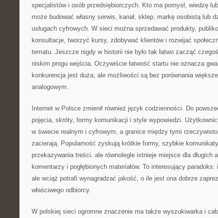
specjalistów i osób przedsiębiorczych. Kto ma pomysł, wiedzę lu
może budować własny serwis, kanał, sklep, markę osobistą lub dz
usługach cyfrowych. W sieci można sprzedawać produkty, publiko
konsultacje, tworzyć kursy, zdobywać klientów i rozwijać społec
tematu. Jeszcze nigdy w historii nie było tak łatwo zacząć czego
niskim progu wejścia. Oczywiście łatwość startu nie oznacza gwa
konkurencja jest duża, ale możliwości są bez porównania większe
analogowym.
Internet w Polsce zmienił również język codzienności. Do powsz
pojęcia, skróty, formy komunikacji i style wypowiedzi. Użytkowni
w świecie realnym i cyfrowym, a granice między tymi rzeczywistoś
zacierają. Popularność zyskują krótkie formy, szybkie komunikat
przekazywania treści, ale równolegle istnieje miejsce dla długich 
komentarzy i pogłębionych materiałów. To interesujący paradoks: 
ale wciąż potrafi wynagradzać jakość, o ile jest ona dobrze zaprez
właściwego odbiorcy.
W polskiej sieci ogromne znaczenie ma także wyszukiwarka i cał