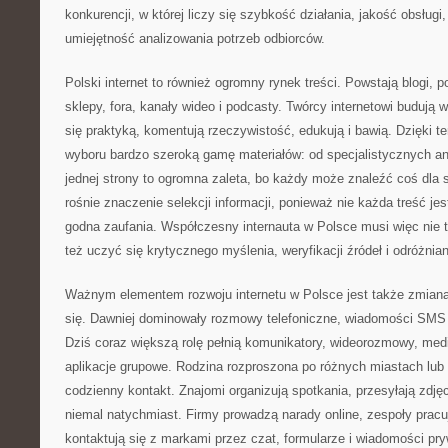
konkurencji, w której liczy się szybkość działania, jakość obsługi
umiejętność analizowania potrzeb odbiorców.
Polski internet to również ogromny rynek treści. Powstają blogi, p
sklepy, fora, kanały wideo i podcasty. Twórcy internetowi budują 
się praktyką, komentują rzeczywistość, edukują i bawią. Dzięki 
wyboru bardzo szeroką gamę materiałów: od specjalistycznych an
jednej strony to ogromna zaleta, bo każdy może znaleźć coś dla si
rośnie znaczenie selekcji informacji, ponieważ nie każda treść jes
godna zaufania. Współczesny internauta w Polsce musi więc nie ty
też uczyć się krytycznego myślenia, weryfikacji źródeł i odróżnian
Ważnym elementem rozwoju internetu w Polsce jest także zmia
się. Dawniej dominowały rozmowy telefoniczne, wiadomości SMS i
Dziś coraz większą rolę pełnią komunikatory, wideorozmowy, med
aplikacje grupowe. Rodzina rozproszona po różnych miastach lu
codzienny kontakt. Znajomi organizują spotkania, przesyłają zdjęc
niemal natychmiast. Firmy prowadzą narady online, zespoły pracują
kontaktują się z markami przez czat, formularze i wiadomości pr