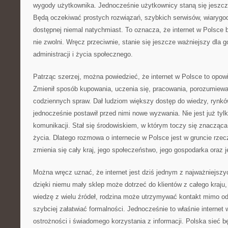
wygody użytkownika. Jednocześnie użytkownicy staną się jeszcz
Będą oczekiwać prostych rozwiązań, szybkich serwisów, wiarygodn
dostępnej niemal natychmiast. To oznacza, że internet w Polsce b
nie zwolni. Wręcz przeciwnie, stanie się jeszcze ważniejszy dla g
administracji i życia społecznego.
Patrząc szerzej, można powiedzieć, że internet w Polsce to opow
Zmienił sposób kupowania, uczenia się, pracowania, porozumiewan
codziennych spraw. Dał ludziom większy dostęp do wiedzy, rynków
jednocześnie postawił przed nimi nowe wyzwania. Nie jest już ty
komunikacji. Stał się środowiskiem, w którym toczy się znaczą
życia. Dlatego rozmowa o internecie w Polsce jest w gruncie rze
zmienia się cały kraj, jego społeczeństwo, jego gospodarka oraz 
Można wręcz uznać, że internet jest dziś jednym z najważniejszy
dzięki niemu mały sklep może dotrzeć do klientów z całego kraj
wiedzę z wielu źródeł, rodzina może utrzymywać kontakt mimo od
szybciej załatwiać formalności. Jednocześnie to właśnie interne
ostrożności i świadomego korzystania z informacji. Polska sieć bę