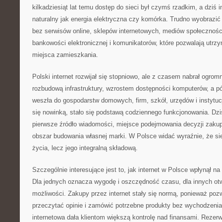
kilkadziesiąt lat temu dostęp do sieci był czymś rzadkim, a dziś in
naturalny jak energia elektryczna czy komórka. Trudno wyobrazi
bez serwisów online, sklepów internetowych, mediów społecznośc
bankowości elektronicznej i komunikatorów, które pozwalają utrz
miejsca zamieszkania.
Polski internet rozwijał się stopniowo, ale z czasem nabrał ogr
rozbudową infrastruktury, wzrostem dostępności komputerów, a pó
weszła do gospodarstw domowych, firm, szkół, urzędów i instytuc
się nowinką, stało się podstawą codziennego funkcjonowania. Dziś 
pierwsze źródło wiadomości, miejsce podejmowania decyzji zakup
obszar budowania własnej marki. W Polsce widać wyraźnie, że sie
życia, lecz jego integralną składową.
Szczególnie interesujące jest to, jak internet w Polsce wpłynął n
Dla jednych oznacza wygodę i oszczędność czasu, dla innych ot
możliwości. Zakupy przez internet stały się normą, ponieważ pozw
przeczytać opinie i zamówić potrzebne produkty bez wychodzen
internetowa dała klientom większą kontrolę nad finansami. Rezerwa