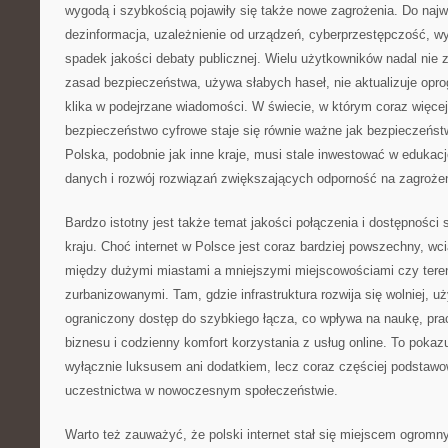
wygodą i szybkością pojawiły się także nowe zagrożenia. Do naj
dezinformacja, uzależnienie od urządzeń, cyberprzestępczość, wy
spadek jakości debaty publicznej. Wielu użytkowników nadal ni
zasad bezpieczeństwa, używa słabych haseł, nie aktualizuje opro
klika w podejrzane wiadomości. W świecie, w którym coraz więcej 
bezpieczeństwo cyfrowe staje się równie ważne jak bezpieczeńst
Polska, podobnie jak inne kraje, musi stale inwestować w edukac
danych i rozwój rozwiązań zwiększających odporność na zagrożen
Bardzo istotny jest także temat jakości połączenia i dostępności
kraju. Choć internet w Polsce jest coraz bardziej powszechny, w
między dużymi miastami a mniejszymi miejscowościami czy teren
zurbanizowanymi. Tam, gdzie infrastruktura rozwija się wolniej, 
ograniczony dostęp do szybkiego łącza, co wpływa na naukę, prac
biznesu i codzienny komfort korzystania z usług online. To pokazuj
wyłącznie luksusem ani dodatkiem, lecz coraz częściej podsta
uczestnictwa w nowoczesnym społeczeństwie.
Warto też zauważyć, że polski internet stał się miejscem ogromn