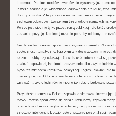
informacji. Dla firm, mediów i twórców nie wystarczy już samo opu
jeszcze zadbać o jej widoczność, odpowiednią strukturę, zrozumia
dla użytkownika. Z tego powodu rośnie znaczenie działań związan
zachowań odbiorców i tworzeniem treści odpowiadających na konkr
Polsce jest więc nie tylko przestrzenią publikacji, ale także środ
zaufanie i pozycję. Kto lepiej rozumie potrzeby odbiorcy, ten częś
Nie da się też pominąć społecznego wymiaru internetu. W sieci tw
społeczności tematyczne, fora wymiany doświadczeń i miejsca dys
rodzinie, hobby czy edukacji. Dla wielu osób internet stał się prze
znaleźć odpowiedzi, inspiracje, zrozumienie albo zwykłe ludzkie 
bywa też miejscem konfliktów, polaryzacji i agresji słownej, ale mi
integracyjnej roli. Dobrze prowadzona społeczność online może d
wpływać na życie ludzi równie mocno jak relacje budowane poza i
Przyszłość internetu w Polsce zapowiada się równie interesująco
rozwój. Można spodziewać się dalszej rozbudowy szybkich łączy,
opartych na chmurze, większej automatyzacji procesów i coraz s
sztucznej inteligencji. Będzie rosło znaczenie personalizacji, bez