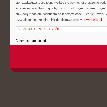
się i zaskakiwała, ale jedno wydaje się pewne: jej znaczenie będz
W świecie coraz bardziej połączonym, cyfrowym i dynamicznym in
chwilową modą ani dodatkiem do rzeczywistości. Jest jej trwałą, 
rozwijającą się częścią. Link do ciekawej strony:
czytaj więcej
CATEGORIES:
NIERUCHOMOŚCI
Comments are closed.