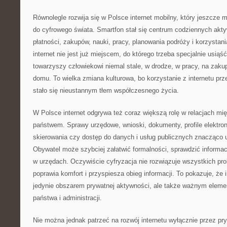
Równolegle rozwija się w Polsce internet mobilny, który jeszcze 
do cyfrowego świata. Smartfon stał się centrum codziennych akty
płatności, zakupów, nauki, pracy, planowania podróży i korzystani
internet nie jest już miejscem, do którego trzeba specjalnie usiąść
towarzyszy człowiekowi niemal stale, w drodze, w pracy, na zaku
domu. To wielka zmiana kulturowa, bo korzystanie z internetu pr
stało się nieustannym tłem współczesnego życia.
W Polsce internet odgrywa też coraz większą rolę w relacjach mi
państwem. Sprawy urzędowe, wnioski, dokumenty, profile elektroni
skierowania czy dostęp do danych i usług publicznych znacząco u
Obywatel może szybciej załatwić formalności, sprawdzić informacj
w urzędach. Oczywiście cyfryzacja nie rozwiązuje wszystkich pr
poprawia komfort i przyspiesza obieg informacji. To pokazuje, że i
jedynie obszarem prywatnej aktywności, ale także ważnym elem
państwa i administracji.
Nie można jednak patrzeć na rozwój internetu wyłącznie przez pr