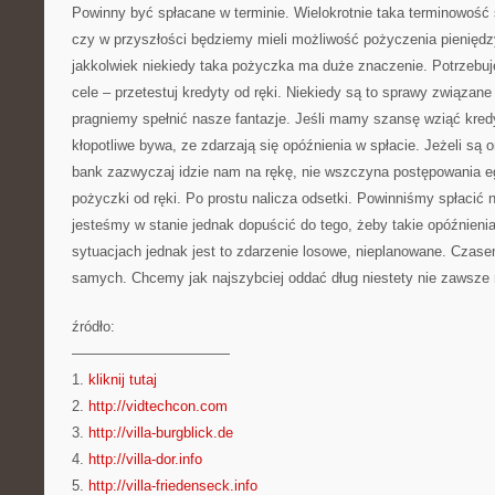
Powinny być spłacane w terminie. Wielokrotnie taka terminowość
czy w przyszłości będziemy mieli możliwość pożyczenia pieniędzy
jakkolwiek niekiedy taka pożyczka ma duże znaczenie. Potrzebu
cele – przetestuj kredyty od ręki. Niekiedy są to sprawy związan
pragniemy spełnić nasze fantazje. Jeśli mamy szansę wziąć kredyt
kłopotliwe bywa, ze zdarzają się opóźnienia w spłacie. Jeżeli są o
bank zazwyczaj idzie nam na rękę, nie wszczyna postępowania e
pożyczki od ręki. Po prostu nalicza odsetki. Powinniśmy spłacić 
jesteśmy w stanie jednak dopuścić do tego, żeby takie opóźnieni
sytuacjach jednak jest to zdarzenie losowe, nieplanowane. Czase
samych. Chcemy jak najszybciej oddać dług niestety nie zawsz
źródło:
———————————
1.
kliknij tutaj
2.
http://vidtechcon.com
3.
http://villa-burgblick.de
4.
http://villa-dor.info
5.
http://villa-friedenseck.info