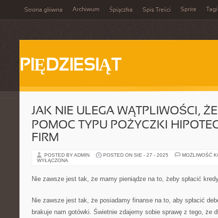
Archiwum
Sprite
Tagi
Strona główna
Śpiączka
Spis Treści
PIĘDZIESIĄT
JAK NIE ULEGA WĄTPLIWOŚCI, Ż
POMOC TYPU POŻYCZKI HIPOTE
FIRM
POSTED BY ADMIN
POSTED ON SIE - 27 - 2025
MOŻLIWOŚĆ 
WYŁĄCZONA
Nie zawsze jest tak, że mamy pieniądze na to, żeby spłacić kred
Nie zawsze jest tak, że posiadamy finanse na to, aby spłacić 
brakuje nam gotówki. Świetnie zdajemy sobie sprawę z tego, że 