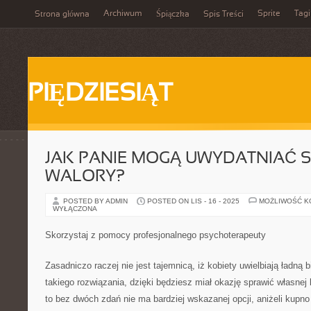
Archiwum
Sprite
Tagi
Strona główna
Śpiączka
Spis Treści
PIĘDZIESIĄT
JAK PANIE MOGĄ UWYDATNIAĆ 
WALORY?
POSTED BY ADMIN
POSTED ON LIS - 16 - 2025
MOŻLIWOŚĆ 
WYŁĄCZONA
Skorzystaj z pomocy profesjonalnego psychoterapeuty
Zasadniczo raczej nie jest tajemnicą, iż kobiety uwielbiają ładną b
takiego rozwiązania, dzięki będziesz miał okazję sprawić własnej
to bez dwóch zdań nie ma bardziej wskazanej opcji, aniżeli kupno