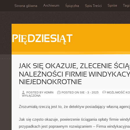
Archiwum
Sprite
Tagi
Strona główna
Śpiączka
Spis Treści
PIĘDZIESIĄT
JAK SIĘ OKAZUJE, ZLECENIE ŚCI
NALEŻNOŚCI FIRMIE WINDYKACY
NIEJEDNOKROTNIE
POSTED BY ADMIN
POSTED ON SIE - 3 - 2025
MOŻLIWOŚĆ K
WYŁĄCZONA
Zrozumiałą rzeczą jest to, że detektyw posiadający własną agenc
Jak się często okazuje, powierzenie ściągania opłaty firmie windy
przypadkach jest poprawnym rozwiązaniem – Firma windykacyjn