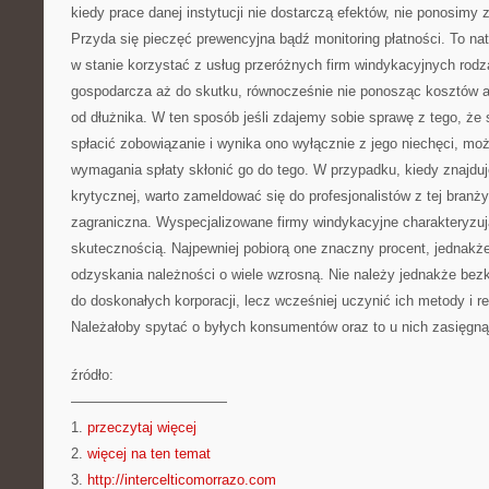
kiedy prace danej instytucji nie dostarczą efektów, nie ponosimy 
Przyda się pieczęć prewencyjna bądź monitoring płatności. To nat
w stanie korzystać z usług przeróżnych firm windykacyjnych rod
gospodarcza aż do skutku, równocześnie nie ponosząc kosztów a
od dłużnika. W ten sposób jeśli zdajemy sobie sprawę z tego, że 
spłacić zobowiązanie i wynika ono wyłącznie z jego niechęci, mo
wymagania spłaty skłonić go do tego. W przypadku, kiedy znajduj
krytycznej, warto zameldować się do profesjonalistów z tej branży
zagraniczna. Wyspecjalizowane firmy windykacyjne charakteryzuj
skutecznością. Najpewniej pobiorą one znaczny procent, jednakż
odzyskania należności o wiele wzrosną. Nie należy jednakże bez
do doskonałych korporacji, lecz wcześniej uczynić ich metody i r
Należałoby spytać o byłych konsumentów oraz to u nich zasięgnąć 
źródło:
———————————
1.
przeczytaj więcej
2.
więcej na ten temat
3.
http://intercelticomorrazo.com