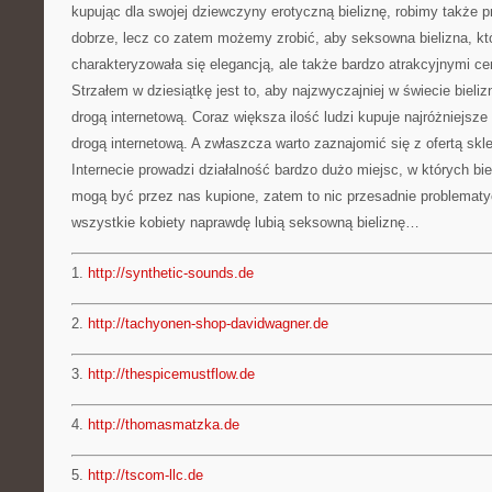
kupując dla swojej dziewczyny erotyczną bieliznę, robimy także
dobrze, lecz co zatem możemy zrobić, aby seksowna bielizna, k
charakteryzowała się elegancją, ale także bardzo atrakcyjnymi c
Strzałem w dziesiątkę jest to, aby najzwyczajniej w świecie bieli
drogą internetową. Coraz większa ilość ludzi kupuje najróżniejsze 
drogą internetową. A zwłaszcza warto zaznajomić się z ofertą sk
Internecie prowadzi działalność bardzo dużo miejsc, w których bie
mogą być przez nas kupione, zatem to nic przesadnie problemat
wszystkie kobiety naprawdę lubią seksowną bieliznę…
1.
http://synthetic-sounds.de
2.
http://tachyonen-shop-davidwagner.de
3.
http://thespicemustflow.de
4.
http://thomasmatzka.de
5.
http://tscom-llc.de