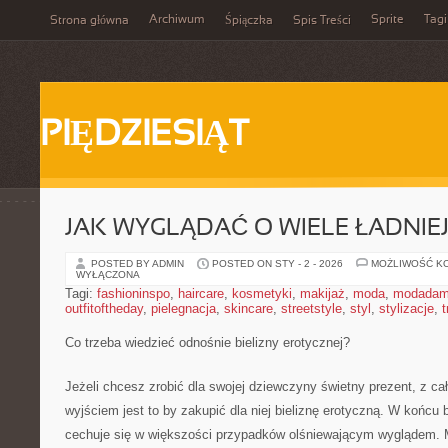
Archiwum
Sprite
Tagi
Strona główna
Śpiączka
Spis Treści
PIĘDZIESIĄT
JAK WYGLĄDAĆ O WIELE ŁADNIE
POSTED BY ADMIN
POSTED ON STY - 2 - 2026
MOŻLIWOŚĆ K
WYŁĄCZONA
Tagi:
fashioninspo
,
haircare
,
kosmetyki
,
makijaż
,
moda
,
modadam
outfitoftheday
,
pielegnacja
,
skincare
,
streetstyle
,
styl
,
stylizacje
,
t
Co trzeba wiedzieć odnośnie bielizny erotycznej?
Jeżeli chcesz zrobić dla swojej dziewczyny świetny prezent, z 
wyjściem jest to by zakupić dla niej bieliznę erotyczną. W końcu
cechuje się w większości przypadków olśniewającym wyglądem. 