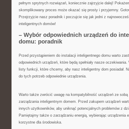
pełnym sprytnych rozwiązań, koniecznie zajrzyjcie dalej!‍ Pokaż
skomplikowany ⁢proces może okazać się prosty i przyjemny. Got
Przejrzyjcie nasz poradnik i poczujcie⁢ się jak jedni z najnowocześ
inteligentnych domów!
– Wybór⁣ odpowiednich ⁢urządzeń ‌do int
domu: poradnik
Przed przystąpieniem do ⁣instalacji inteligentnego domu warto za
odpowiednich urządzeń,​ które będą spełniały​ nasze oczekiwania
listy funkcji,‌ które chcemy, aby nasz inteligentny ⁤dom‍ posiadał.
do tych⁤ potrzeb ⁢odpowiednie urządzenia.
Warto także‍ zwrócić uwagę na kompatybilność urządzeń ze sob
zarządzania inteligentnym domem. Przed zakupem urządzeń warto 
innych użytkowników, aby uniknąć potencjalnych problemów z dzi
Pamiętajmy także o zarządzaniu energią, wybierając urządzenia 
korzystne dla środowiska.