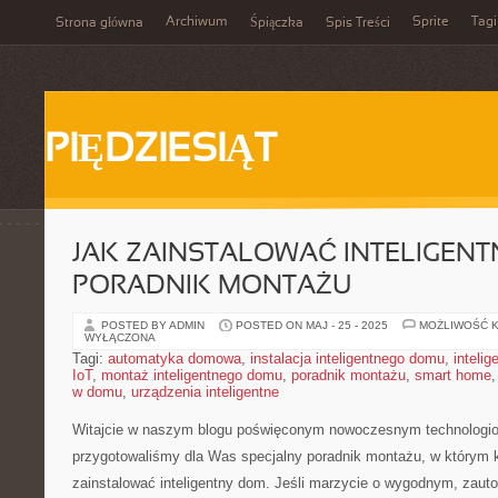
Archiwum
Sprite
Tagi
Strona główna
Śpiączka
Spis Treści
PIĘDZIESIĄT
JAK ZAINSTALOWAĆ INTELIGENT
PORADNIK MONTAŻU
POSTED BY ADMIN
POSTED ON MAJ - 25 - 2025
MOŻLIWOŚĆ 
WYŁĄCZONA
Tagi:
automatyka domowa
,
instalacja inteligentnego domu
,
inteli
IoT
,
montaż inteligentnego domu
,
poradnik montażu
,
smart home
w domu
,
urządzenia inteligentne
Witajcie w naszym blogu poświęconym nowoczesnym technolog
przygotowaliśmy dla Was specjalny poradnik montażu, w którym k
zainstalować inteligentny dom. Jeśli marzycie o wygodnym, zau