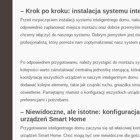
– Krok po kroku: instalacja ⁣systemu in
Przed rozpoczęciem instalacji systemu‌ inteligentnego domu, nal
odpowiednio zaplanować miejsce montażu oraz ⁢dobrze przemyśleć,
chcemy włączyć do naszego systemu. Dobrym ‌pomysłem jest ​rów
profesjonalistą, który pomoże nam zoptymalizować nasz system 
Po odpowiednim przygotowaniu, należy przystąpić do montażu sy
kolejności warto zainstalować centralną jednostkę sterującą, któr
koordynację ‌wszystkich urządzeń w naszym inteligentnym domu.
dodawać kolejne elementy,⁤ takie jak czujniki ruchu, gniazdka smar
oświetlenie. Pamiętajmy również o ⁢konfiguracji ‍wszystkich urzą
preferencjami i potrzebami.
– Niewidoczne, ale istotne:⁤ konfigurac
urządzeń Smart Home
Przygotowanie inteligentnego domu ‌zaczyna się od właściwej konf
urządzeń Smart Home.‌ Choć mogą być one niewidoczne dla gości,