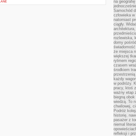
na geografię
LANE
jednocześnie
Samochód da
człowieka w 
natomiast p
ciągły. Widać
architektura,
przedmieści
rozlewiska,
domy pośród 
świadomość o
że miejsca n
większej tkan
rytmem regio
czasem wraże
środkiem tra
przestrzenią
każdy wago
w podróży. K
pracy, ktoś 
ważny etap ż
biegną obok 
wiedzą. To 
chwilowej, ci
Podróż kolej
historię, na
pasażer z to
niemal liter
opowieściach
refleksji i 