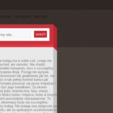
SCRIBE
FACEBOOK
TWITTER
e koleją ma w sobie coś, czego nie
ochód, ani samolot. Nie chodzi
środek transportu, lecz o szczególny
żywania drogi. Pociąg nie wyrywa
rzestrzeni tak gwałtownie jak lot, nie
ż w tak pełnej kontroli bańce jak
zwala poruszać się przez krajobraz i
e być jego świadkiem. Za oknem
ię pola, miasteczka, lasy, stacje,
 blisko torów i miejsca, które w innych
iach pozostałyby niezauważone. To
j obserwacji kryje się szczególna
ży koleją. Nie polega ona wyłącznie na
celu, ale na spokojnym uczestnictwie w