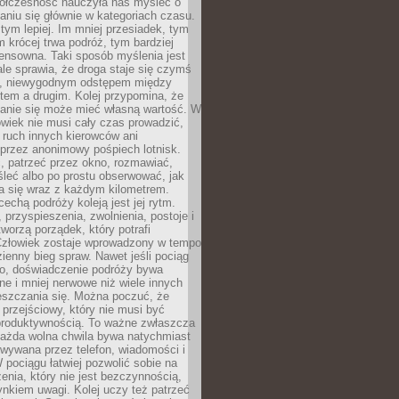
ółczesność nauczyła nas myśleć o
niu się głównie w kategoriach czasu.
 tym lepiej. Im mniej przesiadek, tym
m krócej trwa podróż, tym bardziej
ensowna. Taki sposób myślenia jest
ale sprawia, że droga staje się czymś
a, niewygodnym odstępem między
tem a drugim. Kolej przypomina, że
anie się może mieć własną wartość. W
wiek nie musi cały czas prowadzić,
 ruch innych kierowców ani
przez anonimowy pośpiech lotnisk.
, patrzeć przez okno, rozmawiać,
leć albo po prostu obserwować, jak
a się wraz z każdym kilometrem.
echą podróży koleją jest jej rytm.
, przyspieszenia, zwolnienia, postoje i
worzą porządek, który potrafi
Człowiek zostaje wprowadzony w tempo
zienny bieg spraw. Nawet jeśli pociąg
ko, doświadczenie podróży bywa
nne i mniej nerwowe niż wiele innych
eszczania się. Można poczuć, że
s przejściowy, który nie musi być
produktywnością. To ważne zwłaszcza
każda wolna chwila bywa natychmiast
wywana przez telefon, wiadomości i
 pociągu łatwiej pozwolić sobie na
enia, który nie jest bezczynnością,
nkiem uwagi. Kolej uczy też patrzeć