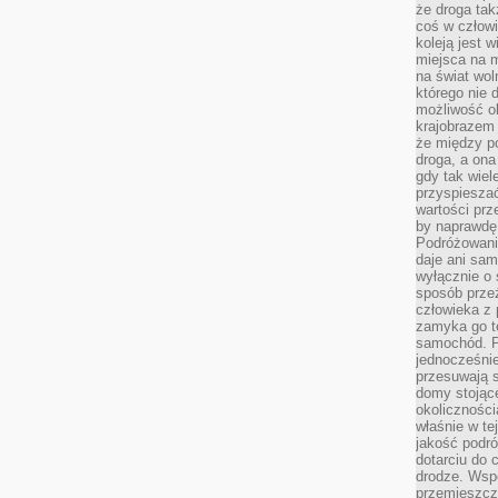
że droga ta
coś w człowi
koleją jest 
miejsca na m
na świat wol
którego nie 
możliwość ob
krajobrazem 
że między po
droga, a on
gdy tak wie
przyspieszać
wartości prz
by naprawdę
Podróżowani
daje ani sam
wyłącznie o 
sposób prze
człowieka z p
zamyka go te
samochód. Po
jednocześni
przesuwają s
domy stojące
okolicznośc
właśnie w te
jakość podró
dotarciu do 
drodze. Wsp
przemieszcza