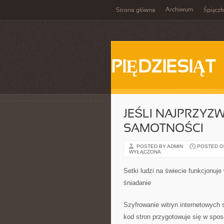
Archiwum
Strona główna
Śpiącz
PIĘDZIESIĄT
JEŚLI NAJPRZYZW
SAMOTNOŚCI
POSTED BY ADMIN
POSTED ON 
WYŁĄCZONA
Setki ludzi na świecie funkcjonuje
śniadanie
Szyfrowanie witryn internetowych 
kod stron przygotowuje się w spos