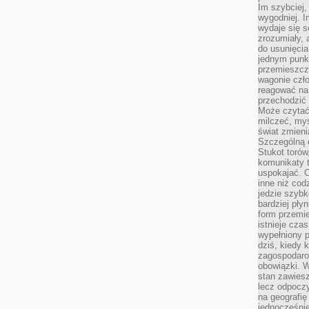
Im szybciej,
wygodniej. I
wydaje się s
zrozumiały, 
do usunięci
jednym punk
przemieszcz
wagonie czło
reagować na
przechodzić 
Może czytać
milczeć, myś
świat zmieni
Szczególną c
Stukot torów
komunikaty t
uspokajać. 
inne niż cod
jedzie szyb
bardziej pły
form przemi
istnieje cza
wypełniony 
dziś, kiedy 
zagospodaro
obowiązki. W
stan zawiesz
lecz odpoczy
na geografię
jednocześnie