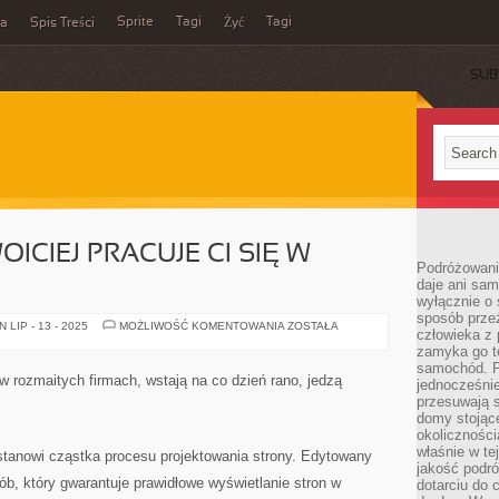
Sprite
Tagi
Tagi
ka
Spis Treści
Żyć
SUB
OICIEJ PRACUJE CI SIĘ W
Podróżowani
daje ani sam
wyłącznie o 
sposób prze
JEŚLI
LIP - 13 - 2025
MOŻLIWOŚĆ KOMENTOWANIA
ZOSTAŁA
człowieka z p
NAJPRZYZWOICIEJ
PRACUJE
zamyka go te
CI
samochód. Po
SIĘ
 w rozmaitych firmach, wstają na co dzień rano, jedzą
jednocześni
W
SAMOTNOŚCI
przesuwają s
domy stojące
okolicznośc
właśnie w te
stanowi cząstka procesu projektowania strony. Edytowany
jakość podró
ób, który gwarantuje prawidłowe wyświetlanie stron w
dotarciu do 