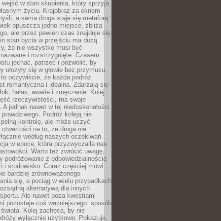
j wejść w stan skupienia, który sprzyja
własnym życiu. Krajobraz za oknem
yśli, a sama droga staje się metaforą
iek opuszcza jedno miejsce, zbliża
ego, ale przez pewien czas znajduje się
n stan bycia w przejściu ma dużą
zy, że nie wszystko musi być
 nazwane i rozstrzygnięte. Czasem
ostu jechać, patrzeć i pozwolić, by
y ułożyły się w głowie bez przymusu.
to oczywiście, że każda podróż
st romantyczna i idealna. Zdarzają się
łok, hałas, awarie i zmęczenie. Kolej,
zęść rzeczywistości, ma swoje
. A jednak nawet w tej niedoskonałości
ś prawdziwego. Podróż koleją nie
pełną kontrolę, ale może uczyć
i otwartości na to, że droga nie
yłącznie według naszych oczekiwań.
cja w epoce, która przyzwyczaiła nas
astowości. Warto też zwrócić uwagę,
zy podróżowanie z odpowiedzialnością
ń i środowisko. Coraz częściej mówi
bie bardziej zrównoważonego
nia się, a pociąg w wielu przypadkach
rozsądną alternatywą dla innych
sportu. Ale nawet poza kwestiami
mi pozostaje coś ważniejszego: sposób
świata. Kolej zachęca, by nie
odróży wyłącznie użytkowo. Pokazuje,