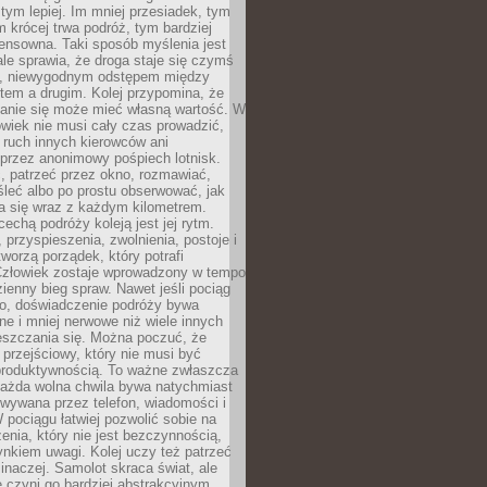
 tym lepiej. Im mniej przesiadek, tym
m krócej trwa podróż, tym bardziej
ensowna. Taki sposób myślenia jest
ale sprawia, że droga staje się czymś
a, niewygodnym odstępem między
tem a drugim. Kolej przypomina, że
anie się może mieć własną wartość. W
wiek nie musi cały czas prowadzić,
 ruch innych kierowców ani
przez anonimowy pośpiech lotnisk.
, patrzeć przez okno, rozmawiać,
leć albo po prostu obserwować, jak
a się wraz z każdym kilometrem.
echą podróży koleją jest jej rytm.
, przyspieszenia, zwolnienia, postoje i
worzą porządek, który potrafi
Człowiek zostaje wprowadzony w tempo
zienny bieg spraw. Nawet jeśli pociąg
ko, doświadczenie podróży bywa
nne i mniej nerwowe niż wiele innych
eszczania się. Można poczuć, że
s przejściowy, który nie musi być
produktywnością. To ważne zwłaszcza
każda wolna chwila bywa natychmiast
wywana przez telefon, wiadomości i
 pociągu łatwiej pozwolić sobie na
enia, który nie jest bezczynnością,
nkiem uwagi. Kolej uczy też patrzeć
 inaczej. Samolot skraca świat, ale
 czyni go bardziej abstrakcyjnym.