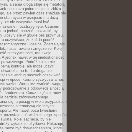
yśli, a sama droga staje się metaforą
iek opuszcza jedno miejsce, zbliża
ego, ale przez pewien czas znajduje się
n stan bycia w przejściu ma dużą
zy, że nie wszystko musi być
 nazwane i rozstrzygnięte. Czasem
ostu jechać, patrzeć i pozwolić, by
y ułożyły się w głowie bez przymusu.
to oczywiście, że każda podróż
st romantyczna i idealna. Zdarzają się
łok, hałas, awarie i zmęczenie. Kolej,
zęść rzeczywistości, ma swoje
. A jednak nawet w tej niedoskonałości
ś prawdziwego. Podróż koleją nie
pełną kontrolę, ale może uczyć
i otwartości na to, że droga nie
yłącznie według naszych oczekiwań.
cja w epoce, która przyzwyczaiła nas
astowości. Warto też zwrócić uwagę,
zy podróżowanie z odpowiedzialnością
ń i środowisko. Coraz częściej mówi
bie bardziej zrównoważonego
nia się, a pociąg w wielu przypadkach
rozsądną alternatywą dla innych
sportu. Ale nawet poza kwestiami
mi pozostaje coś ważniejszego: sposób
świata. Kolej zachęca, by nie
odróży wyłącznie użytkowo. Pokazuje,
kże może być doświadczeniem, które