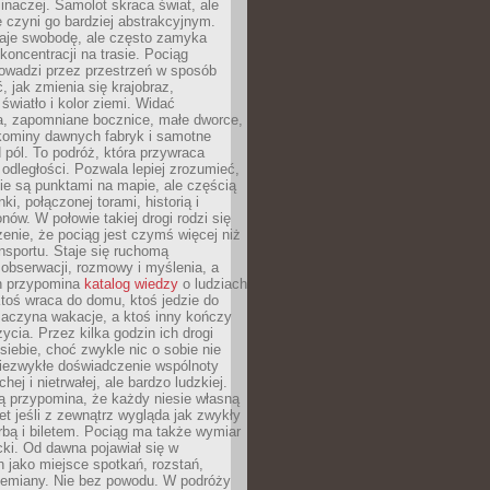
 inaczej. Samolot skraca świat, ale
 czyni go bardziej abstrakcyjnym.
je swobodę, ale często zamyka
koncentracji na trasie. Pociąg
rowadzi przez przestrzeń w sposób
, jak zmienia się krajobraz,
 światło i kolor ziemi. Widać
a, zapomniane bocznice, małe dworce,
 kominy dawnych fabryk i samotne
pól. To podróż, która przywraca
dległości. Pozwala lepiej zrozumieć,
ie są punktami na mapie, ale częścią
ki, połączonej torami, historią i
nów. W połowie takiej drogi rodzi się
nie, że pociąg jest czymś więcej niż
nsportu. Staje się ruchomą
 obserwacji, rozmowy i myślenia, a
n przypomina
katalog wiedzy
o ludziach
toś wraca do domu, ktoś jedzie do
zaczyna wakacje, a ktoś inny kończy
ycia. Przez kilka godzin ich drogi
siebie, choć zwykle nic o sobie nie
niezwykłe doświadczenie wspólnoty
chej i nietrwałej, ale bardzo ludzkiej.
ą przypomina, że każdy niesie własną
wet jeśli z zewnątrz wygląda jak zwykły
rbą i biletem. Pociąg ma także wymiar
acki. Od dawna pojawiał się w
 jako miejsce spotkań, rozstań,
przemiany. Nie bez powodu. W podróży