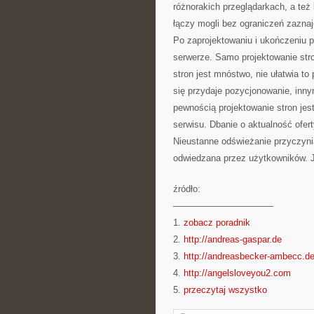
różnorakich przeglądarkach, a te
łączy mogli bez ograniczeń zaznaj
Po zaprojektowaniu i ukończeniu 
serwerze. Samo projektowanie str
stron jest mnóstwo, nie ułatwia to
się przydaje pozycjonowanie, inny
pewnością projektowanie stron jest
serwisu. Dbanie o aktualność ofer
Nieustanne odświeżanie przyczyni
odwiedzana przez użytkowników. Je
źródło:
———————————
1.
zobacz poradnik
2.
http://andreas-gaspar.de
3.
http://andreasbecker-ambecc.d
4.
http://angelsloveyou2.com
5.
przeczytaj wszystko