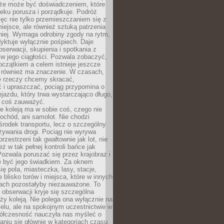
kże może być doświadczeniem, które
eku porusza i porządkuje. Podróż
więc nie tylko przemieszczaniem się z
iejsce, ale również sztuką patrzenia
niej. Wymaga odrobiny zgody na rytm,
dyktuje wyłącznie pośpiech. Daje
serwacji, skupienia i spotkania z
w jego ciągłości. Pozwala zobaczyć,
czątkiem a celem istnieje jeszcze
a również ma znaczenie. W czasach,
le rzeczy chcemy skracać,
 i upraszczać, pociąg przypomina o
ejazdu, który trwa wystarczająco długo,
 coś zauważyć.
e koleją ma w sobie coś, czego nie
ochód, ani samolot. Nie chodzi
środek transportu, lecz o szczególny
żywania drogi. Pociąg nie wyrywa
rzestrzeni tak gwałtownie jak lot, nie
ż w tak pełnej kontroli bańce jak
zwala poruszać się przez krajobraz i
e być jego świadkiem. Za oknem
ię pola, miasteczka, lasy, stacje,
 blisko torów i miejsca, które w innych
iach pozostałyby niezauważone. To
j obserwacji kryje się szczególna
ży koleją. Nie polega ona wyłącznie na
celu, ale na spokojnym uczestnictwie w
ółczesność nauczyła nas myśleć o
niu się głównie w kategoriach czasu.