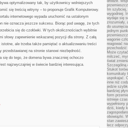
drodze. Wsp
ż bywa optymalizowany tak, by użytkownicy wolniejszych
przemieszcza
Im szybciej,
omić się treścią witryny – to proponuje Grafik Komputerowy.
wygodniej. I
portalu internetowego wypada uruchomić na ustalonym
wydaje się s
zrozumiały, 
on nie oznacza jeszcze sukcesu. Biorąc pod uwagę, że tych
do usunięci
 przebicia się do czołówki. W tych okolicznościach wybitnie
jednym punk
przemieszcz
mi słowy zapewnienie wskazanej pozycji dla strony. Z całą
wagonie czło
reagować na
 istotne, ale trzeba także pamiętać o aktualizowaniu treści
przechodzić 
ty przedstawianej na stronie stanowi niezbędność.
Może czytać
milczeć, myś
a się do tego, że domena bywa znaczniej ochoczo
świat zmieni
st najzwyczajniej w świecie bardziej interesująca.
Szczególną c
Stukot torów
komunikaty t
uspokajać. 
inne niż cod
jedzie szyb
bardziej pły
form przemi
istnieje cza
wypełniony 
e
dziś, kiedy 
zagospodaro
obowiązki. W
stan zawiesz
lecz odpoczy