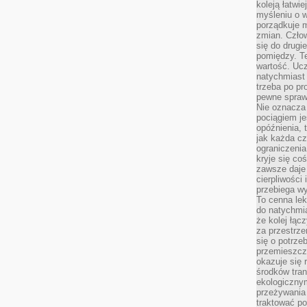
koleją łatwie
myśleniu o 
porządkuje m
zmian. Człow
się do drugi
pomiędzy. Te
wartość. Uc
natychmiast
trzeba po pr
pewne spraw
Nie oznacza 
pociągiem je
opóźnienia, t
jak każda c
ograniczenia
kryje się co
zawsze daje 
cierpliwości 
przebiega w
To cenna lek
do natychmi
że kolej łąc
za przestrze
się o potrze
przemieszcza
okazuje się 
środków tran
ekologiczny
przeżywania 
traktować p