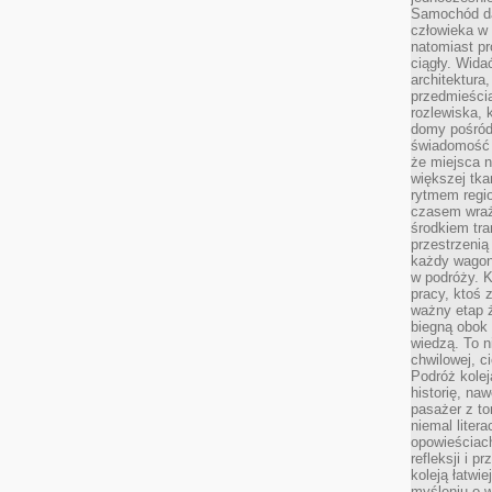
Samochód da
człowieka w 
natomiast p
ciągły. Widać
architektura,
przedmieści
rozlewiska,
domy pośród 
świadomość o
że miejsca n
większej tkan
rytmem regio
czasem wraże
środkiem tra
przestrzenią
każdy wago
w podróży. K
pracy, ktoś 
ważny etap ż
biegną obok 
wiedzą. To 
chwilowej, ci
Podróż kolej
historię, na
pasażer z to
niemal liter
opowieściach
refleksji i 
koleją łatwie
myśleniu o 