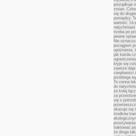
porządkuje m
zmian. Człow
się do drugi
pomiędzy. Te
wartość. Uc
natychmiast
trzeba po pr
pewne spraw
Nie oznacza 
pociągiem je
opóźnienia, t
jak każda c
ograniczenia
kryje się co
zawsze daje 
cierpliwości 
przebiega w
To cenna lek
do natychmi
że kolej łąc
za przestrze
się o potrze
przemieszcza
okazuje się 
środków tran
ekologiczny
przeżywania 
traktować p
że droga ta