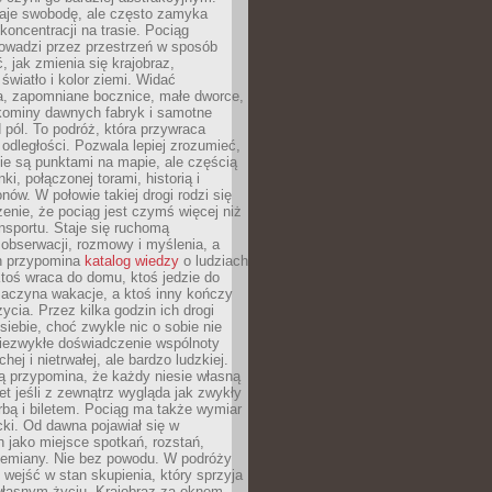
je swobodę, ale często zamyka
koncentracji na trasie. Pociąg
rowadzi przez przestrzeń w sposób
, jak zmienia się krajobraz,
 światło i kolor ziemi. Widać
a, zapomniane bocznice, małe dworce,
 kominy dawnych fabryk i samotne
pól. To podróż, która przywraca
dległości. Pozwala lepiej zrozumieć,
ie są punktami na mapie, ale częścią
ki, połączonej torami, historią i
nów. W połowie takiej drogi rodzi się
nie, że pociąg jest czymś więcej niż
nsportu. Staje się ruchomą
 obserwacji, rozmowy i myślenia, a
n przypomina
katalog wiedzy
o ludziach
toś wraca do domu, ktoś jedzie do
zaczyna wakacje, a ktoś inny kończy
ycia. Przez kilka godzin ich drogi
siebie, choć zwykle nic o sobie nie
niezwykłe doświadczenie wspólnoty
chej i nietrwałej, ale bardzo ludzkiej.
ą przypomina, że każdy niesie własną
wet jeśli z zewnątrz wygląda jak zwykły
rbą i biletem. Pociąg ma także wymiar
acki. Od dawna pojawiał się w
 jako miejsce spotkań, rozstań,
przemiany. Nie bez powodu. W podróży
j wejść w stan skupienia, który sprzyja
własnym życiu. Krajobraz za oknem