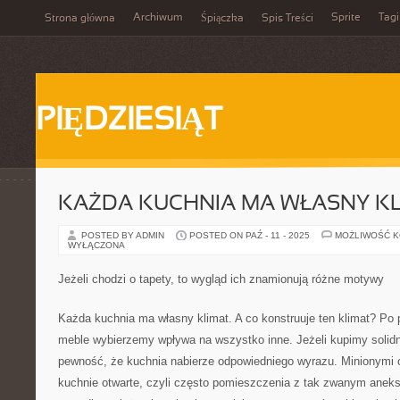
Archiwum
Sprite
Tagi
Strona główna
Śpiączka
Spis Treści
PIĘDZIESIĄT
KAŻDA KUCHNIA MA WŁASNY KL
POSTED BY ADMIN
POSTED ON PAŹ - 11 - 2025
MOŻLIWOŚĆ 
WYŁĄCZONA
Jeżeli chodzi o tapety, to wygląd ich znamionują różne motywy
Każda kuchnia ma własny klimat. A co konstruuje ten klimat? Po 
meble wybierzemy wpływa na wszystko inne. Jeżeli kupimy solid
pewność, że kuchnia nabierze odpowiedniego wyrazu. Minionymi 
kuchnie otwarte, czyli często pomieszczenia z tak zwanym ane