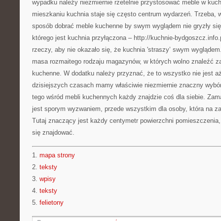
wypadku należy niezmiernie rzetelnie przystosować meble w kuc
mieszkaniu kuchnia staje się często centrum wydarzeń. Trzeba, w 
sposób dobrać meble kuchenne by swym wyglądem nie gryzły si
którego jest kuchnia przyłączona – http://kuchnie-bydgoszcz.info
rzeczy, aby nie okazało się, że kuchnia 'straszy’ swym wyglądem.
masa rozmaitego rodzaju magazynów, w których wolno znaleźć z
kuchenne. W dodatku należy przyznać, że to wszystko nie jest aż
dzisiejszych czasach mamy właściwie niezmiernie znaczny wybó
tego wśród mebli kuchennych każdy znajdzie coś dla siebie. Za
jest sporym wyzwaniem, przede wszystkim dla osoby, która na za
Tutaj znaczący jest każdy centymetr powierzchni pomieszczenia,
się znajdować.
1.
mapa strony
2.
teksty
3.
wpisy
4.
teksty
5.
felietony