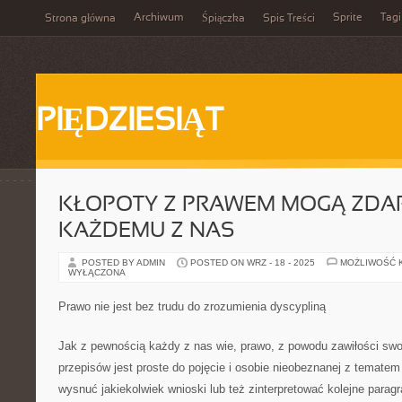
Archiwum
Sprite
Tagi
Strona główna
Śpiączka
Spis Treści
PIĘDZIESIĄT
KŁOPOTY Z PRAWEM MOGĄ ZDAR
KAŻDEMU Z NAS
POSTED BY ADMIN
POSTED ON WRZ - 18 - 2025
MOŻLIWOŚĆ 
WYŁĄCZONA
Prawo nie jest bez trudu do zrozumienia dyscypliną
Jak z pewnością każdy z nas wie, prawo, z powodu zawiłości sw
przepisów jest proste do pojęcie i osobie nieobeznanej z tematem
wysnuć jakiekolwiek wnioski lub też zinterpretować kolejne para