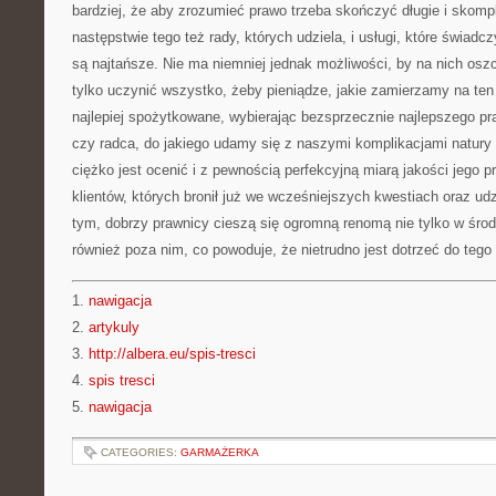
bardziej, że aby zrozumieć prawo trzeba skończyć długie i skomp
następstwie tego też rady, których udziela, i usługi, które świad
są najtańsze. Nie ma niemniej jednak możliwości, by na nich osz
tylko uczynić wszystko, żeby pieniądze, jakie zamierzamy na ten
najlepiej spożytkowane, wybierając bezsprzecznie najlepszego pr
czy radca, do jakiego udamy się z naszymi komplikacjami natury 
ciężko jest ocenić i z pewnością perfekcyjną miarą jakości jego p
klientów, których bronił już we wcześniejszych kwestiach oraz udz
tym, dobrzy prawnicy cieszą się ogromną renomą nie tylko w śro
również poza nim, co powoduje, że nietrudno jest dotrzeć do tego
1.
nawigacja
2.
artykuly
3.
http://albera.eu/spis-tresci
4.
spis tresci
5.
nawigacja
CATEGORIES:
GARMAŻERKA