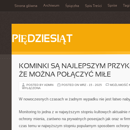
Archiwum
Sprite
Tagi
Strona główna
Śpiączka
Spis Treści
PIĘDZIESIĄT
KOMINKI SĄ NAJLEPSZYM PRZYK
ŻE MOŻNA POŁĄCZYĆ MIŁE
POSTED BY ADMIN
POSTED ON WRZ - 15 - 2025
MOŻLIWOŚĆ 
WYŁĄCZONA
W nowoczesnych czasach w żadnym wypadku nie jest łatwo nab
Monitoring to jedna z w najwyższym stopniu kultowych aktualni
ochrony mienia, zarówno na prywatnych posesjach jak oraz w firm
czas temu w najwyższym stopniu popularnym sposobem ochrony b