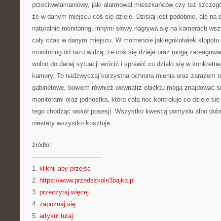
przeciwwłamaniowy, jaki alarmował mieszkańców czy też szczegó
że w danym miejscu coś się dzieje. Dzisiaj jest podobnie, ale na
naturalnie monitoring, innymi słowy nagrywa się na kamerach wsz
cały czas w danym miejscu. W momencie jakiegokolwiek kłopotu
monitoring od razu widzą, że coś się dzieje oraz mogą zareagowa
wolno do danej sytuacji wrócić i sprawić co działo się w konkretne
kamery. To nadzwyczaj korzystna ochrona mienia oraz zarazem oc
gabinetowe, bowiem również wewnątrz obiektu mogą znajdować s
monitorami oraz jednostka, która całą noc kontroluje co dzieje si
tego chodząc wokół posesji. Wszystko kwestią pomysłu albo dobre
niestety wszystko kosztuje.
źródło:
———————————
1.
kliknij aby przejść
2.
https://www.przedszkole3bajka.pl
3.
przeczytaj więcej
4.
zapoznaj się
5.
artykuł tutaj