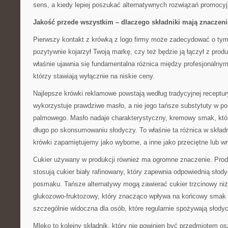
sens, a kiedy lepiej poszukać alternatywnych rozwiązań promocy
Jakość przede wszystkim – dlaczego składniki mają znaczeni
Pierwszy kontakt z krówką z logo firmy może zadecydować o tym,
pozytywnie kojarzył Twoją markę, czy też będzie ją łączył z produ
właśnie ujawnia się fundamentalna różnica między profesjonalnym
którzy stawiają wyłącznie na niskie ceny.
Najlepsze krówki reklamowe powstają według tradycyjnej receptur
wykorzystuje prawdziwe masło, a nie jego tańsze substytuty w po
palmowego. Masło nadaje charakterystyczny, kremowy smak, któr
długo po skonsumowaniu słodyczy. To właśnie ta różnica w składn
krówki zapamiętujemy jako wyborne, a inne jako przeciętne lub 
Cukier używany w produkcji również ma ogromne znaczenie. Prod
stosują cukier biały rafinowany, który zapewnia odpowiednią sło
posmaku. Tańsze alternatywy mogą zawierać cukier trzcinowy niżs
glukozowo-fruktozowy, który znacząco wpływa na końcowy smak p
szczególnie widoczna dla osób, które regularnie spożywają słodyc
Mleko to kolejny składnik, który nie powinien być przedmiotem os