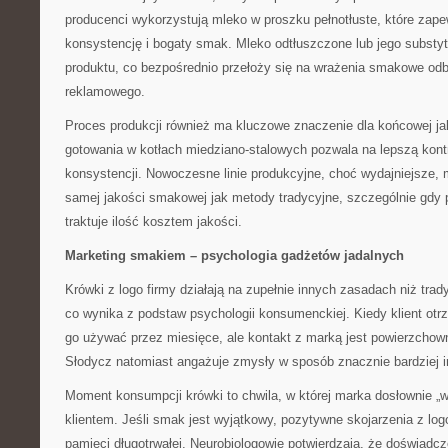
producenci wykorzystują mleko w proszku pełnotłuste, które zap
konsystencję i bogaty smak. Mleko odtłuszczone lub jego substy
produktu, co bezpośrednio przełoży się na wrażenia smakowe od
reklamowego.
Proces produkcji również ma kluczowe znaczenie dla końcowej ja
gotowania w kotłach miedziano-stalowych pozwala na lepszą kontr
konsystencji. Nowoczesne linie produkcyjne, choć wydajniejsze, 
samej jakości smakowej jak metody tradycyjne, szczególnie gdy 
traktuje ilość kosztem jakości.
Marketing smakiem – psychologia gadżetów jadalnych
Krówki z logo firmy działają na zupełnie innych zasadach niż tra
co wynika z podstaw psychologii konsumenckiej. Kiedy klient otr
go używać przez miesięce, ale kontakt z marką jest powierzchow
Słodycz natomiast angażuje zmysły w sposób znacznie bardziej 
Moment konsumpcji krówki to chwila, w której marka dosłownie „w
klientem. Jeśli smak jest wyjątkowy, pozytywne skojarzenia z log
pamięci długotrwałej. Neurobiologowie potwierdzają, że doświadc