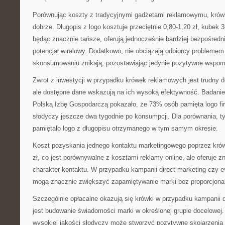
Porównując koszty z tradycyjnymi gadżetami reklamowymu, krów
dobrze. Długopis z logo kosztuje przeciętnie 0,80-1,20 zł, kubek 3-
będąc znacznie tańsze, oferują jednocześnie bardziej bezpośredn
potencjał wiralowy. Dodatkowo, nie obciążają odbiorcy probleme
skonsumowaniu znikają, pozostawiając jedynie pozytywne wspom
Zwrot z inwestycji w przypadku krówek reklamowych jest trudny d
ale dostępne dane wskazują na ich wysoką efektywność. Badani
Polską Izbę Gospodarczą pokazało, że 73% osób pamięta logo f
słodyczy jeszcze dwa tygodnie po konsumpcji. Dla porównania, 
pamiętało logo z długopisu otrzymanego w tym samym okresie.
Koszt pozyskania jednego kontaktu marketingowego poprzez krów
zł, co jest porównywalne z kosztami reklamy online, ale oferuje z
charakter kontaktu. W przypadku kampanii direct marketing czy 
mogą znacznie zwiększyć zapamiętywanie marki bez proporcjona
Szczególnie opłacalne okazują się krówki w przypadku kampanii 
jest budowanie świadomości marki w określonej grupie docelowej
wysokiej jakości słodyczy może stworzyć pozytywne skojarzenia z