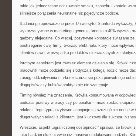
takie jak jednoczesne odczuwanie smaku, zapachu i kontakt wzr
silniejsze połączenia neuronalne niż pojedyncze bodźce.
Badania przeprowadzone przez Uniwersytet Stanforda wykazały, ż
wykorzystywane w marketingu generują średnio o 40% wyższą ro
gadżety niejedalne. Co więcej, pozytywne konotacje związane z
postrzeganie całej firmy, tworząc efekt halo, który może wpływa
klientów nawet w przypadku produktów niezwiązanych ze słodycz
Istotnym aspektem jest również element dzielenia się. Krówki cz
pracownik może podzielić się słodyczą z kolegą, rodzic może dać
zasięg oddziaływania marki rozszerza się poza pierwotnego odbi
długopisów czy kubków praktycznie nie występuje.
Timing również ma znaczenie. Krówka konsumowana w odpowied
podczas przerwy w pracy czy po posiłku – może zostać skojarzon
relaksu. Tego typu pozytywne asocjacje są szczególnie cenne w 
długotrwałych relacji z klientami jest kluczowe dla sukcesu bizne
Wreszcie, aspekt „ograniczonej dostępności” sprawia, że krówki z
jako bardziej ekskluzywne niż masowo produkowane gadżety. Klie