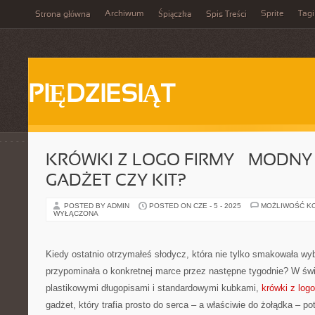
Archiwum
Sprite
Tagi
Strona główna
Śpiączka
Spis Treści
PIĘDZIESIĄT
KRÓWKI Z LOGO FIRMY – MODNY 
GADŻET CZY KIT?
POSTED BY ADMIN
POSTED ON CZE - 5 - 2025
MOŻLIWOŚĆ K
WYŁĄCZONA
Kiedy ostatnio otrzymałeś słodycz, która nie tylko smakowała wyb
przypominała o konkretnej marce przez następne tygodnie? W św
plastikowymi długopisami i standardowymi kubkami,
krówki z logo
gadżet, który trafia prosto do serca – a właściwie do żołądka – po