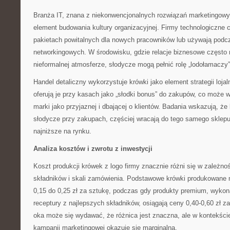
Branża IT, znana z niekonwencjonalnych rozwiązań marketingowyc
element budowania kultury organizacyjnej. Firmy technologiczne 
pakietach powitalnych dla nowych pracowników lub używają pod
networkingowych. W środowisku, gdzie relacje biznesowe często
nieformalnej atmosferze, słodycze mogą pełnić rolę „lodołamaczy”
Handel detaliczny wykorzystuje krówki jako element strategii lojal
oferują je przy kasach jako „słodki bonus” do zakupów, co może 
marki jako przyjaznej i dbającej o klientów. Badania wskazują, że 
słodycze przy zakupach, częściej wracają do tego samego sklepu,
najniższe na rynku.
Analiza kosztów i zwrotu z inwestycji
Koszt produkcji krówek z logo firmy znacznie różni się w zależno
składników i skali zamówienia. Podstawowe krówki produkowan
0,15 do 0,25 zł za sztukę, podczas gdy produkty premium, wykon
receptury z najlepszych składników, osiągają ceny 0,40-0,60 zł z
oka może się wydawać, że różnica jest znaczna, ale w kontekści
kampanii marketingowej okazuje się marginalna.