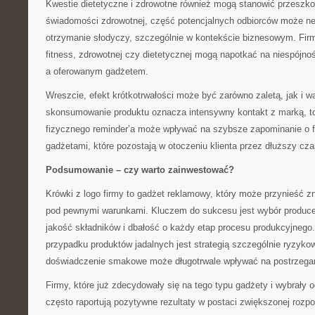
Kwestie dietetyczne i zdrowotne również mogą stanowić przeszk
świadomości zdrowotnej, część potencjalnych odbiorców może n
otrzymanie słodyczy, szczególnie w kontekście biznesowym. Firm
fitness, zdrowotnej czy dietetycznej mogą napotkać na niespójn
a oferowanym gadżetem.
Wreszcie, efekt krótkotrwałości może być zarówno zaletą, jak i w
skonsumowanie produktu oznacza intensywny kontakt z marką, to
fizycznego reminder’a może wpływać na szybsze zapominanie o f
gadżetami, które pozostają w otoczeniu klienta przez dłuższy cza
Podsumowanie – czy warto zainwestować?
Krówki z logo firmy to gadżet reklamowy, który może przynieść zna
pod pewnymi warunkami. Kluczem do sukcesu jest wybór produce
jakość składników i dbałość o każdy etap procesu produkcyjnego
przypadku produktów jadalnych jest strategią szczególnie ryzyk
doświadczenie smakowe może długotrwale wpływać na postrzegan
Firmy, które już zdecydowały się na tego typu gadżety i wybrały
często raportują pozytywne rezultaty w postaci zwiększonej rozp