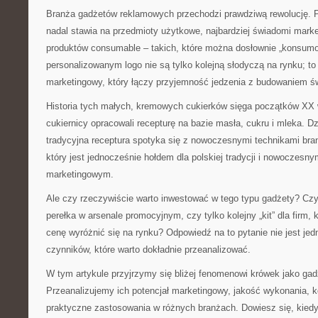
Branża gadżetów reklamowych przechodzi prawdziwą rewolucję. 
nadal stawia na przedmioty użytkowe, najbardziej świadomi mark
produktów consumable – takich, które można dosłownie „konsumo
personalizowanym logo nie są tylko kolejną słodyczą na rynku; to
marketingowy, który łączy przyjemność jedzenia z budowaniem ś
Historia tych małych, kremowych cukierków sięga początków XX w
cukiernicy opracowali recepturę na bazie masła, cukru i mleka. Dzis
tradycyjna receptura spotyka się z nowoczesnymi technikami bran
który jest jednocześnie hołdem dla polskiej tradycji i nowoczesn
marketingowym.
Ale czy rzeczywiście warto inwestować w tego typu gadżety? Czy
perełka w arsenale promocyjnym, czy tylko kolejny „kit” dla firm, 
cenę wyróżnić się na rynku? Odpowiedź na to pytanie nie jest jed
czynników, które warto dokładnie przeanalizować.
W tym artykule przyjrzymy się bliżej fenomenowi krówek jako ga
Przeanalizujemy ich potencjał marketingowy, jakość wykonania, k
praktyczne zastosowania w różnych branżach. Dowiesz się, kiedy