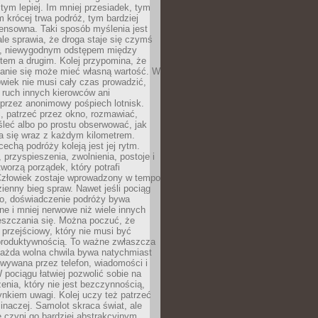
 tym lepiej. Im mniej przesiadek, tym
m krócej trwa podróż, tym bardziej
ensowna. Taki sposób myślenia jest
ale sprawia, że droga staje się czymś
a, niewygodnym odstępem między
tem a drugim. Kolej przypomina, że
anie się może mieć własną wartość. W
wiek nie musi cały czas prowadzić,
 ruch innych kierowców ani
przez anonimowy pośpiech lotnisk.
, patrzeć przez okno, rozmawiać,
leć albo po prostu obserwować, jak
a się wraz z każdym kilometrem.
echą podróży koleją jest jej rytm.
, przyspieszenia, zwolnienia, postoje i
worzą porządek, który potrafi
Człowiek zostaje wprowadzony w tempo
zienny bieg spraw. Nawet jeśli pociąg
ko, doświadczenie podróży bywa
nne i mniej nerwowe niż wiele innych
eszczania się. Można poczuć, że
s przejściowy, który nie musi być
produktywnością. To ważne zwłaszcza
każda wolna chwila bywa natychmiast
wywana przez telefon, wiadomości i
 pociągu łatwiej pozwolić sobie na
enia, który nie jest bezczynnością,
nkiem uwagi. Kolej uczy też patrzeć
 inaczej. Samolot skraca świat, ale
 czyni go bardziej abstrakcyjnym.