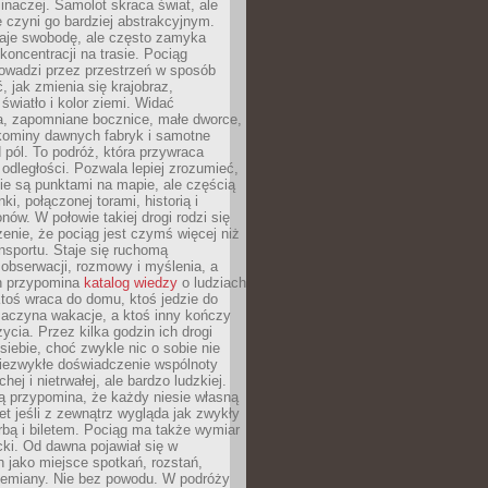
 inaczej. Samolot skraca świat, ale
 czyni go bardziej abstrakcyjnym.
je swobodę, ale często zamyka
koncentracji na trasie. Pociąg
rowadzi przez przestrzeń w sposób
, jak zmienia się krajobraz,
 światło i kolor ziemi. Widać
a, zapomniane bocznice, małe dworce,
 kominy dawnych fabryk i samotne
pól. To podróż, która przywraca
dległości. Pozwala lepiej zrozumieć,
ie są punktami na mapie, ale częścią
ki, połączonej torami, historią i
nów. W połowie takiej drogi rodzi się
nie, że pociąg jest czymś więcej niż
nsportu. Staje się ruchomą
 obserwacji, rozmowy i myślenia, a
n przypomina
katalog wiedzy
o ludziach
toś wraca do domu, ktoś jedzie do
zaczyna wakacje, a ktoś inny kończy
ycia. Przez kilka godzin ich drogi
siebie, choć zwykle nic o sobie nie
niezwykłe doświadczenie wspólnoty
chej i nietrwałej, ale bardzo ludzkiej.
ą przypomina, że każdy niesie własną
wet jeśli z zewnątrz wygląda jak zwykły
rbą i biletem. Pociąg ma także wymiar
acki. Od dawna pojawiał się w
 jako miejsce spotkań, rozstań,
przemiany. Nie bez powodu. W podróży