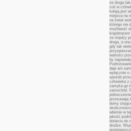
że droga ta
coś w człowi
koleją jest 
miejsca na m
na świat wol
którego nie 
możliwość ob
krajobrazem 
że między po
droga, a on
gdy tak wie
przyspieszać
wartości prz
by naprawdę
Podróżowani
daje ani sam
wyłącznie o 
sposób prze
człowieka z p
zamyka go te
samochód. Po
jednocześni
przesuwają s
domy stojące
okolicznośc
właśnie w te
jakość podró
dotarciu do 
drodze. Wsp
przemieszcza