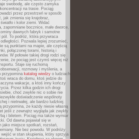
je swobodę, ale często zamyka
koncentracji na trasie. Pociąg
rowadzi przez przestrzeń w sposób
, jak zmienia się krajobraz,
 światło i kolor ziemi. Widać
a, zapomniane bocznice, małe dworce,
 kominy dawnych fabryk i samotne
pól. To podróż, która przywraca
dległości. Pozwala lepiej zrozumieć,
ie są punktami na mapie, ale częścią
ki, połączonej torami, historią i
nów. W połowie takiej drogi rodzi się
nie, że pociąg jest czymś więcej niż
nsportu. Staje się ruchomą
 obserwacji, rozmowy i myślenia, a
n przypomina
katalog wiedzy
o ludziach
toś wraca do domu, ktoś jedzie do
zaczyna wakacje, a ktoś inny kończy
ycia. Przez kilka godzin ich drogi
siebie, choć zwykle nic o sobie nie
niezwykłe doświadczenie wspólnoty
chej i nietrwałej, ale bardzo ludzkiej.
ą przypomina, że każdy niesie własną
wet jeśli z zewnątrz wygląda jak zwykły
rbą i biletem. Pociąg ma także wymiar
acki. Od dawna pojawiał się w
 jako miejsce spotkań, rozstań,
przemiany. Nie bez powodu. W podróży
j wejść w stan skupienia, który sprzyja
własnym życiu. Krajobraz za oknem