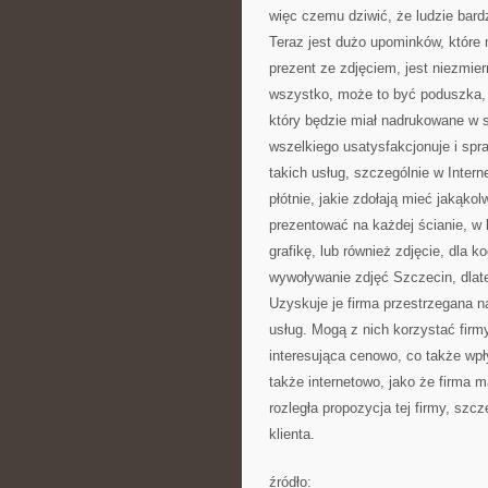
więc czemu dziwić, że ludzie bardz
Teraz jest dużo upominków, które 
prezent ze zdjęciem, jest niezmie
wszystko, może to być poduszka, g
który będzie miał nadrukowane w s
wszelkiego usatysfakcjonuje i spra
takich usług, szczególnie w Intern
płótnie, jakie zdołają mieć jakąko
prezentować na każdej ścianie, 
grafikę, lub również zdjęcie, dla
wywoływanie zdjęć Szczecin, dlat
Uzyskuje je firma przestrzegana n
usług. Mogą z nich korzystać firmy,
interesująca cenowo, co także wpł
także internetowo, jako że firma m
rozległa propozycja tej firmy, szc
klienta.
źródło: