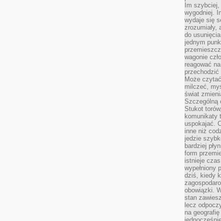
Im szybciej,
wygodniej. I
wydaje się s
zrozumiały, 
do usunięci
jednym punk
przemieszcz
wagonie czło
reagować na
przechodzić 
Może czytać
milczeć, myś
świat zmieni
Szczególną c
Stukot torów
komunikaty t
uspokajać. 
inne niż cod
jedzie szyb
bardziej pły
form przemi
istnieje cza
wypełniony 
dziś, kiedy 
zagospodaro
obowiązki. W
stan zawiesz
lecz odpoczy
na geografię
jednocześnie