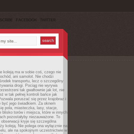
SCRIBE
FACEBOOK
TWITTER
e koleją ma w sobie coś, czego nie
ochód, ani samolot. Nie chodzi
środek transportu, lecz o szczególny
żywania drogi. Pociąg nie wyrywa
rzestrzeni tak gwałtownie jak lot, nie
ż w tak pełnej kontroli bańce jak
zwala poruszać się przez krajobraz i
e być jego świadkiem. Za oknem
ię pola, miasteczka, lasy, stacje,
 blisko torów i miejsca, które w innych
iach pozostałyby niezauważone. To
j obserwacji kryje się szczególna
ży koleją. Nie polega ona wyłącznie na
celu, ale na spokojnym uczestnictwie w