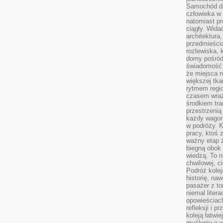
Samochód da
człowieka w 
natomiast p
ciągły. Widać
architektura,
przedmieści
rozlewiska,
domy pośród 
świadomość o
że miejsca n
większej tkan
rytmem regio
czasem wraże
środkiem tra
przestrzenią
każdy wago
w podróży. K
pracy, ktoś 
ważny etap ż
biegną obok 
wiedzą. To 
chwilowej, ci
Podróż kolej
historię, na
pasażer z to
niemal liter
opowieściach
refleksji i 
koleją łatwie
myśleniu o 