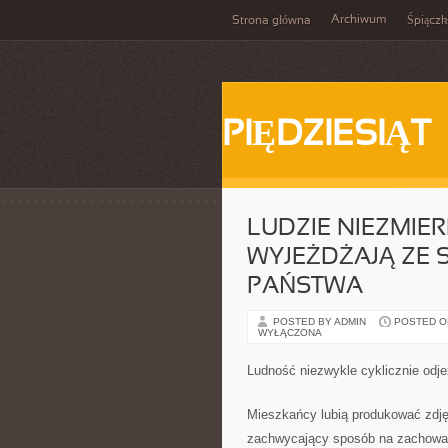
Archiwum
Strona główna
Śpiącz
PIĘDZIESIĄT
LUDZIE NIEZMIE
WYJEŻDŻAJĄ ZE
PAŃSTWA
POSTED BY ADMIN
POSTED ON 
WYŁĄCZONA
Ludność niezwykle cyklicznie odj
Mieszkańcy lubią produkować zdjęc
zachwycający sposób na zachowan