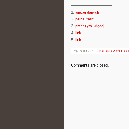
———————————
1.
więcej danych
2.
pełna treść
3.
przeczytaj więcej
4.
link
5.
link
CATEGORIES:
BADANIA PROFILAK
Comments are closed.