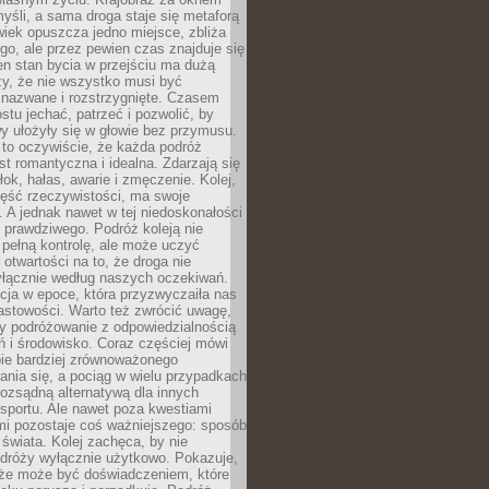
yśli, a sama droga staje się metaforą
iek opuszcza jedno miejsce, zbliża
ego, ale przez pewien czas znajduje się
n stan bycia w przejściu ma dużą
zy, że nie wszystko musi być
 nazwane i rozstrzygnięte. Czasem
ostu jechać, patrzeć i pozwolić, by
y ułożyły się w głowie bez przymusu.
to oczywiście, że każda podróż
st romantyczna i idealna. Zdarzają się
łok, hałas, awarie i zmęczenie. Kolej,
zęść rzeczywistości, ma swoje
. A jednak nawet w tej niedoskonałości
ś prawdziwego. Podróż koleją nie
pełną kontrolę, ale może uczyć
i otwartości na to, że droga nie
yłącznie według naszych oczekiwań.
cja w epoce, która przyzwyczaiła nas
astowości. Warto też zwrócić uwagę,
zy podróżowanie z odpowiedzialnością
ń i środowisko. Coraz częściej mówi
bie bardziej zrównoważonego
nia się, a pociąg w wielu przypadkach
rozsądną alternatywą dla innych
sportu. Ale nawet poza kwestiami
mi pozostaje coś ważniejszego: sposób
świata. Kolej zachęca, by nie
odróży wyłącznie użytkowo. Pokazuje,
kże może być doświadczeniem, które