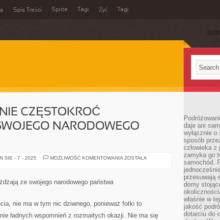
Sprite
Tagi
Tagi
ka
Spis Treści
Żyć
SUB
RNIE CZĘSTOKROĆ
Podróżowani
 SWOJEGO NARODOWEGO
daje ani sam
wyłącznie o 
sposób prze
człowieka z p
zamyka go te
LUDZIE
SIE - 7 - 2025
MOŻLIWOŚĆ KOMENTOWANIA
ZOSTAŁA
samochód. Po
NIEZMIERNIE
CZĘSTOKROĆ
jednocześni
WYJEŻDŻAJĄ
przesuwają s
ZE
eżdżają ze swojego narodowego państwa
domy stojące
SWOJEGO
NARODOWEGO
okolicznośc
PAŃSTWA
właśnie w te
ia, nie ma w tym nic dziwnego, ponieważ fotki to
jakość podró
dotarciu do 
ie ładnych wspomnień z rozmaitych okazji. Nie ma się