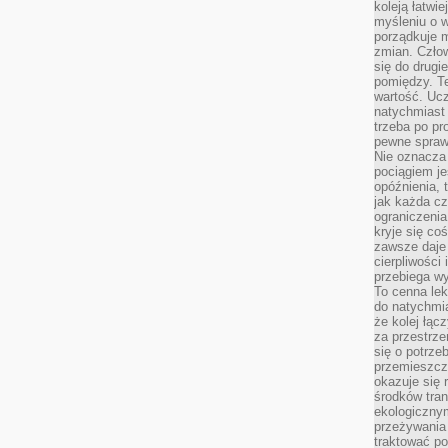
koleją łatwie
myśleniu o 
porządkuje m
zmian. Człow
się do drugi
pomiędzy. Te
wartość. Uc
natychmiast
trzeba po pr
pewne spraw
Nie oznacza 
pociągiem je
opóźnienia, t
jak każda c
ograniczenia
kryje się co
zawsze daje 
cierpliwości 
przebiega w
To cenna lek
do natychmi
że kolej łąc
za przestrze
się o potrze
przemieszcza
okazuje się 
środków tran
ekologiczny
przeżywania 
traktować p