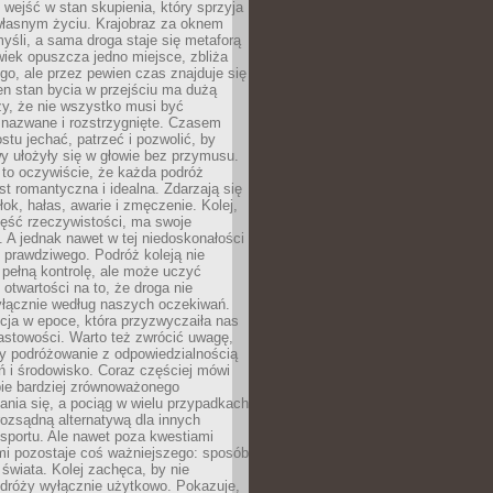
j wejść w stan skupienia, który sprzyja
własnym życiu. Krajobraz za oknem
yśli, a sama droga staje się metaforą
iek opuszcza jedno miejsce, zbliża
ego, ale przez pewien czas znajduje się
n stan bycia w przejściu ma dużą
zy, że nie wszystko musi być
 nazwane i rozstrzygnięte. Czasem
ostu jechać, patrzeć i pozwolić, by
y ułożyły się w głowie bez przymusu.
to oczywiście, że każda podróż
st romantyczna i idealna. Zdarzają się
łok, hałas, awarie i zmęczenie. Kolej,
zęść rzeczywistości, ma swoje
. A jednak nawet w tej niedoskonałości
ś prawdziwego. Podróż koleją nie
pełną kontrolę, ale może uczyć
i otwartości na to, że droga nie
yłącznie według naszych oczekiwań.
cja w epoce, która przyzwyczaiła nas
astowości. Warto też zwrócić uwagę,
zy podróżowanie z odpowiedzialnością
ń i środowisko. Coraz częściej mówi
bie bardziej zrównoważonego
nia się, a pociąg w wielu przypadkach
rozsądną alternatywą dla innych
sportu. Ale nawet poza kwestiami
mi pozostaje coś ważniejszego: sposób
świata. Kolej zachęca, by nie
odróży wyłącznie użytkowo. Pokazuje,