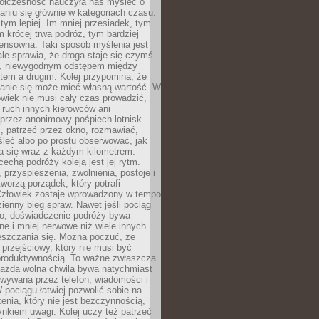
ółczesność nauczyła nas myśleć o
niu się głównie w kategoriach czasu.
 tym lepiej. Im mniej przesiadek, tym
m krócej trwa podróż, tym bardziej
ensowna. Taki sposób myślenia jest
ale sprawia, że droga staje się czymś
a, niewygodnym odstępem między
tem a drugim. Kolej przypomina, że
anie się może mieć własną wartość. W
wiek nie musi cały czas prowadzić,
 ruch innych kierowców ani
przez anonimowy pośpiech lotnisk.
, patrzeć przez okno, rozmawiać,
leć albo po prostu obserwować, jak
a się wraz z każdym kilometrem.
echą podróży koleją jest jej rytm.
, przyspieszenia, zwolnienia, postoje i
worzą porządek, który potrafi
Człowiek zostaje wprowadzony w tempo
zienny bieg spraw. Nawet jeśli pociąg
ko, doświadczenie podróży bywa
nne i mniej nerwowe niż wiele innych
eszczania się. Można poczuć, że
s przejściowy, który nie musi być
produktywnością. To ważne zwłaszcza
każda wolna chwila bywa natychmiast
wywana przez telefon, wiadomości i
 pociągu łatwiej pozwolić sobie na
enia, który nie jest bezczynnością,
nkiem uwagi. Kolej uczy też patrzeć