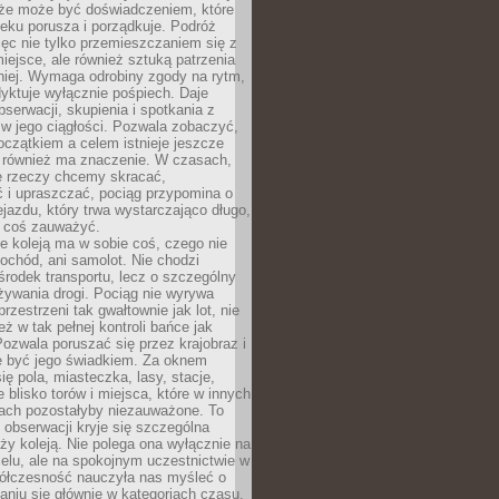
kże może być doświadczeniem, które
eku porusza i porządkuje. Podróż
więc nie tylko przemieszczaniem się z
iejsce, ale również sztuką patrzenia
niej. Wymaga odrobiny zgody na rytm,
dyktuje wyłącznie pośpiech. Daje
serwacji, skupienia i spotkania z
w jego ciągłości. Pozwala zobaczyć,
czątkiem a celem istnieje jeszcze
a również ma znaczenie. W czasach,
le rzeczy chcemy skracać,
 i upraszczać, pociąg przypomina o
ejazdu, który trwa wystarczająco długo,
 coś zauważyć.
e koleją ma w sobie coś, czego nie
ochód, ani samolot. Nie chodzi
środek transportu, lecz o szczególny
żywania drogi. Pociąg nie wyrywa
rzestrzeni tak gwałtownie jak lot, nie
ż w tak pełnej kontroli bańce jak
zwala poruszać się przez krajobraz i
e być jego świadkiem. Za oknem
ię pola, miasteczka, lasy, stacje,
 blisko torów i miejsca, które w innych
iach pozostałyby niezauważone. To
j obserwacji kryje się szczególna
ży koleją. Nie polega ona wyłącznie na
celu, ale na spokojnym uczestnictwie w
ółczesność nauczyła nas myśleć o
niu się głównie w kategoriach czasu.