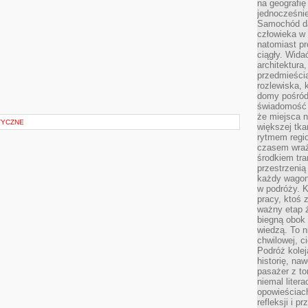
na geografię
jednocześnie
Samochód da
człowieka w 
natomiast p
ciągły. Widać
architektura,
przedmieści
rozlewiska,
domy pośród 
świadomość o
że miejsca n
TYCZNE
większej tkan
rytmem regio
czasem wraże
środkiem tra
przestrzenią
każdy wago
w podróży. K
pracy, ktoś 
ważny etap ż
biegną obok 
wiedzą. To 
chwilowej, ci
Podróż kolej
historię, na
pasażer z to
niemal liter
opowieściach
refleksji i 