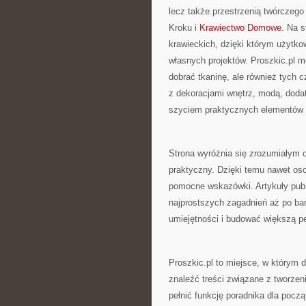
lecz także przestrzenią twórczeg
Kroku i
Krawiectwo Domowe
. Na s
krawieckich, dzięki którym użytko
własnych projektów. Proszkic.pl m
dobrać tkaninę, ale również tych c
z dekoracjami wnętrz, modą, doda
szyciem praktycznych elementów
Strona wyróżnia się zrozumiałym 
praktyczny. Dzięki temu nawet os
pomocne wskazówki. Artykuły publ
najprostszych zagadnień aż po bard
umiejętności i budować większą p
Proszkic.pl to miejsce, w którym 
znaleźć treści związane z tworze
pełnić funkcję poradnika dla pocz