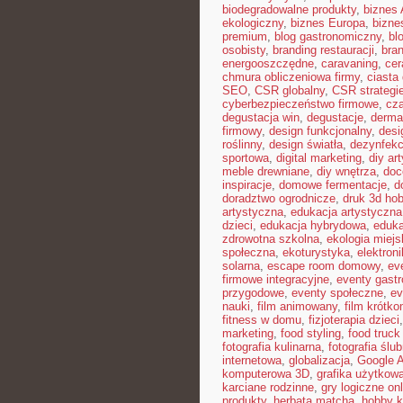
biodegradowalne produkty
,
biznes 
ekologiczny
,
biznes Europa
,
bizne
premium
,
blog gastronomiczny
,
bl
osobisty
,
branding restauracji
,
bran
energooszczędne
,
caravaning
,
cer
chmura obliczeniowa firmy
,
ciast
SEO
,
CSR globalny
,
CSR strategi
cyberbezpieczeństwo firmowe
,
cza
degustacja win
,
degustacje
,
derma
firmowy
,
design funkcjonalny
,
desi
roślinny
,
design światła
,
dezynfekc
sportowa
,
digital marketing
,
diy ar
meble drewniane
,
diy wnętrza
,
doc
inspiracje
,
domowe fermentacje
,
d
doradztwo ogrodnicze
,
druk 3d ho
artystyczna
,
edukacja artystyczna
dzieci
,
edukacja hybrydowa
,
eduka
zdrowotna szkolna
,
ekologia miejs
społeczna
,
ekoturystyka
,
elektron
solarna
,
escape room domowy
,
ev
firmowe integracyjne
,
eventy gast
przygodowe
,
eventy społeczne
,
ev
nauki
,
film animowany
,
film krótk
fitness w domu
,
fizjoterapia dzieci
marketing
,
food styling
,
food truck 
fotografia kulinarna
,
fotografia ślu
internetowa
,
globalizacja
,
Google 
komputerowa 3D
,
grafika użytkow
karciane rodzinne
,
gry logiczne onl
produkty
,
herbata matcha
,
hobby k