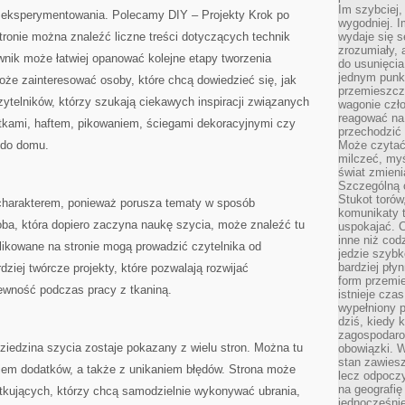
Im szybciej,
o eksperymentowania. Polecamy DIY – Projekty Krok po
wygodniej. I
tronie można znaleźć liczne treści dotyczących technik
wydaje się s
zrozumiały, 
wnik może łatwiej opanować kolejne etapy tworzenia
do usunięci
jednym punk
oże zainteresować osoby, które chcą dowiedzieć się, jak
przemieszcz
zytelników, którzy szukają ciekawych inspiracji związanych
wagonie czło
reagować na
tkami, haftem, pikowaniem, ściegami dekoracyjnymi czy
przechodzić 
 do domu.
Może czytać
milczeć, myś
świat zmieni
Szczególną c
Stukot torów
charakterem, ponieważ porusza tematy w sposób
komunikaty t
oba, która dopiero zaczyna naukę szycia, może znaleźć tu
uspokajać. 
inne niż cod
ikowane na stronie mogą prowadzić czytelnika od
jedzie szyb
bardziej pły
ziej twórcze projekty, które pozwalają rozwijać
form przemi
ewność podczas pracy z tkaniną.
istnieje cza
wypełniony 
dziś, kiedy 
zagospodaro
dziedzina szycia zostaje pokazany z wielu stron. Można tu
obowiązki. W
stan zawiesz
niem dodatków, a także z unikaniem błędów. Strona może
lecz odpoczy
na geografię
ątkujących, którzy chcą samodzielnie wykonywać ubrania,
jednocześnie