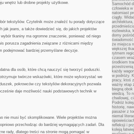
ju wnętrz lub drobne projekty użytkowe.
Samochód da
człowieka w 
natomiast p
ciągły. Widać
ór tekstyliów. Czytelnik może znaleźć tu porady dotyczące
architektura,
przedmieści
h jak jeans, a także dowiedzieć się, do jakich projektów
rozlewiska,
domy pośród 
iu wybór tkaniny ma ogromne znaczenie, ponieważ od niego
świadomość o
rwis porusza zagadnienia związane z różnicami między
że miejsca n
większej tkan
om podejmować bardziej przemyślane decyzje.
rytmem regio
czasem wraże
środkiem tra
przestrzenią
datna dla osób, które chcą nauczyć się tworzyć poduszki.
każdy wago
w podróży. K
 otrzymuje twórcze wskazówki, które może wykorzystać we
pracy, ktoś 
duszek, pokrowców czy tekstyliów dekoracyjnych pozwala
ważny etap ż
biegną obok 
ocześnie daje możliwość nauki podstawowych technik w
wiedzą. To 
chwilowej, ci
Podróż kolej
historię, na
pasażer z to
niemal liter
two nie musi być skomplikowane. Wiele projektów można
opowieściach
 stopniowo przechodząc do bardziej wymagających zadań. Dla
refleksji i 
koleją łatwie
ne rady, dlatego treści na stronie mogą pomagać w
myśleniu o 