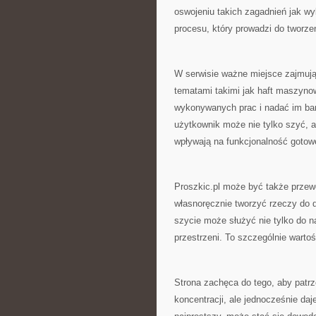
oswojeniu takich zagadnień jak wy
procesu, który prowadzi do tworze
W serwisie ważne miejsce zajmują
tematami takimi jak haft maszynow
wykonywanych prac i nadać im bard
użytkownik może nie tylko szyć, a
wpływają na funkcjonalność gotowe
Proszkic.pl może być także przewo
własnoręcznie tworzyć rzeczy do d
szycie może służyć nie tylko do n
przestrzeni. To szczególnie wartoś
Strona zachęca do tego, aby patr
koncentracji, ale jednocześnie da