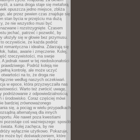
yśli, a sama droga staje się metaforą
iek opuszcza jedno miejsce, zbliża
ego, ale przez pewien czas znajduje się
n stan bycia w przejściu ma dużą
zy, że nie wszystko musi być
 nazwane i rozstrzygnięte. Czasem
ostu jechać, patrzeć i pozwolić, by
y ułożyły się w głowie bez przymusu.
to oczywiście, że każda podróż
st romantyczna i idealna. Zdarzają się
łok, hałas, awarie i zmęczenie. Kolej,
zęść rzeczywistości, ma swoje
. A jednak nawet w tej niedoskonałości
ś prawdziwego. Podróż koleją nie
pełną kontrolę, ale może uczyć
i otwartości na to, że droga nie
yłącznie według naszych oczekiwań.
cja w epoce, która przyzwyczaiła nas
astowości. Warto też zwrócić uwagę,
zy podróżowanie z odpowiedzialnością
ń i środowisko. Coraz częściej mówi
bie bardziej zrównoważonego
nia się, a pociąg w wielu przypadkach
rozsądną alternatywą dla innych
sportu. Ale nawet poza kwestiami
mi pozostaje coś ważniejszego: sposób
świata. Kolej zachęca, by nie
odróży wyłącznie użytkowo. Pokazuje,
kże może być doświadczeniem, które