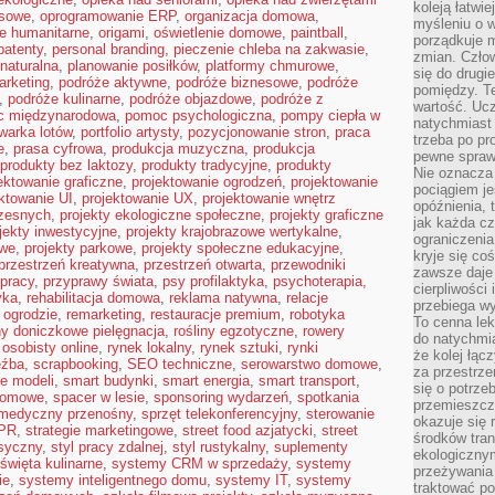
koleją łatwie
esowe
,
oprogramowanie ERP
,
organizacja domowa
,
myśleniu o 
je humanitarne
,
origami
,
oświetlenie domowe
,
paintball
,
porządkuje m
patenty
,
personal branding
,
pieczenie chleba na zakwasie
,
zmian. Człow
 naturalna
,
planowanie posiłków
,
platformy chmurowe
,
się do drugi
arketing
,
podróże aktywne
,
podróże biznesowe
,
podróże
pomiędzy. Te
,
podróże kulinarne
,
podróże objazdowe
,
podróże z
wartość. Uc
 międzynarodowa
,
pomoc psychologiczna
,
pompy ciepła w
natychmiast
warka lotów
,
portfolio artysty
,
pozycjonowanie stron
,
praca
trzeba po pr
e
,
prasa cyfrowa
,
produkcja muzyczna
,
produkcja
pewne spraw
produkty bez laktozy
,
produkty tradycyjne
,
produkty
Nie oznacza 
ektowanie graficzne
,
projektowanie ogrodzeń
,
projektowanie
pociągiem je
ktowanie UI
,
projektowanie UX
,
projektowanie wnętrz
opóźnienia, t
zesnych
,
projekty ekologiczne społeczne
,
projekty graficzne
jak każda c
jekty inwestycyjne
,
projekty krajobrazowe wertykalne
,
ograniczenia
owe
,
projekty parkowe
,
projekty społeczne edukacyjne
,
kryje się co
przestrzeń kreatywna
,
przestrzeń otwarta
,
przewodniki
zawsze daje 
 pracy
,
przyprawy świata
,
psy profilaktyka
,
psychoterapia
,
cierpliwości 
yka
,
rehabilitacja domowa
,
reklama natywna
,
relacje
przebiega w
 ogrodzie
,
remarketing
,
restauracje premium
,
robotyka
To cenna lek
ny doniczkowe pielęgnacja
,
rośliny egzotyczne
,
rowery
do natychmi
 osobisty online
,
rynek lokalny
,
rynek sztuki
,
rynki
że kolej łąc
eźba
,
scrapbooking
,
SEO techniczne
,
serowarstwo domowe
,
za przestrze
ie modeli
,
smart budynki
,
smart energia
,
smart transport
,
się o potrze
domowe
,
spacer w lesie
,
sponsoring wydarzeń
,
spotkania
przemieszcza
 medyczny przenośny
,
sprzęt telekonferencyjny
,
sterowanie
okazuje się 
 PR
,
strategie marketingowe
,
street food azjatycki
,
street
środków tran
asyczny
,
styl pracy zdalnej
,
styl rustykalny
,
suplementy
ekologiczny
święta kulinarne
,
systemy CRM w sprzedaży
,
systemy
przeżywania 
ie
,
systemy inteligentnego domu
,
systemy IT
,
systemy
traktować p