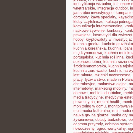
identyfikacja wizualna
,
influencer
wnętrzarskie
,
integracja outdoor
,
i
jastrzębie inwestycyjne
,
kampanie
obrotowy
,
kawa specialty
,
kayakin
kluby czytelnicze
,
kolacje jednog
komunikacja interpersonalna
,
konf
naukowe żywienie
,
konkursy
,
konk
prawnicze
,
kosmetyki dla zwierząt
hobby
,
kryptowaluty w inwestycjac
kuchnia grecka
,
kuchnia gruzińska
kuchnia koreańska
,
kuchnia libań
międzynarodowa
,
kuchnia molekul
portugalska
,
kuchnia roślinna
,
kuc
sezonowa letnia
,
kuchnia sezono
śródziemnomorska
,
kuchnia tajsk
kuchnia zero waste
,
kuchnie na w
last minute
,
łazienki nowoczesne
,
pracy
,
łyżwiarstwo
,
made in Polan
abstrakcyjne
,
malarstwo olejne
,
ma
internetowy
,
marketing mobilny
,
ma
domowe
,
meble industrialne
,
mebl
media tradycyjne
,
medycyna estet
prewencyjna
,
mental health
,
mento
monitoring w domu
,
monitorowani
multimedia kulturalne
,
multimedia 
nauka gry na gitarze
,
nauka gry na
żywieniowe
,
obiady budżetowe
,
ob
ochrona przyrody
,
ochrona syste
nowoczesny
,
ogród wertykalny
,
og
ogrodnictwo miejskie
,
ogrzewanie 