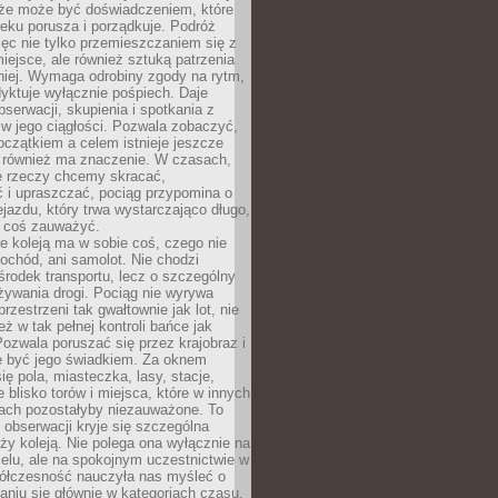
kże może być doświadczeniem, które
eku porusza i porządkuje. Podróż
więc nie tylko przemieszczaniem się z
iejsce, ale również sztuką patrzenia
niej. Wymaga odrobiny zgody na rytm,
dyktuje wyłącznie pośpiech. Daje
serwacji, skupienia i spotkania z
w jego ciągłości. Pozwala zobaczyć,
czątkiem a celem istnieje jeszcze
a również ma znaczenie. W czasach,
le rzeczy chcemy skracać,
 i upraszczać, pociąg przypomina o
ejazdu, który trwa wystarczająco długo,
 coś zauważyć.
e koleją ma w sobie coś, czego nie
ochód, ani samolot. Nie chodzi
środek transportu, lecz o szczególny
żywania drogi. Pociąg nie wyrywa
rzestrzeni tak gwałtownie jak lot, nie
ż w tak pełnej kontroli bańce jak
zwala poruszać się przez krajobraz i
e być jego świadkiem. Za oknem
ię pola, miasteczka, lasy, stacje,
 blisko torów i miejsca, które w innych
iach pozostałyby niezauważone. To
j obserwacji kryje się szczególna
ży koleją. Nie polega ona wyłącznie na
celu, ale na spokojnym uczestnictwie w
ółczesność nauczyła nas myśleć o
niu się głównie w kategoriach czasu.