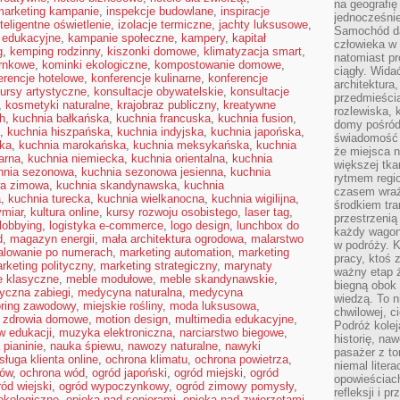
na geografię
 marketing kampanie
,
inspekcje budowlane
,
inspiracje
jednocześnie
nteligentne oświetlenie
,
izolacje termiczne
,
jachty luksusowe
,
Samochód da
 edukacyjne
,
kampanie społeczne
,
kampery
,
kapitał
człowieka w 
g
,
kemping rodzinny
,
kiszonki domowe
,
klimatyzacja smart
,
natomiast p
arnkowe
,
kominki ekologiczne
,
kompostowanie domowe
,
ciągły. Widać
erencje hotelowe
,
konferencje kulinarne
,
konferencje
architektura,
ursy artystyczne
,
konsultacje obywatelskie
,
konsultacje
przedmieści
,
kosmetyki naturalne
,
krajobraz publiczny
,
kreatywne
rozlewiska,
h
,
kuchnia bałkańska
,
kuchnia francuska
,
kuchnia fusion
,
domy pośród 
,
kuchnia hiszpańska
,
kuchnia indyjska
,
kuchnia japońska
,
świadomość o
ska
,
kuchnia marokańska
,
kuchnia meksykańska
,
kuchnia
że miejsca n
arna
,
kuchnia niemiecka
,
kuchnia orientalna
,
kuchnia
większej tkan
hnia sezonowa
,
kuchnia sezonowa jesienna
,
kuchnia
rytmem regio
wa zimowa
,
kuchnia skandynawska
,
kuchnia
czasem wraże
a
,
kuchnia turecka
,
kuchnia wielkanocna
,
kuchnia wigilijna
,
środkiem tra
ymiar
,
kultura online
,
kursy rozwoju osobistego
,
laser tag
,
przestrzenią
lobbying
,
logistyka e-commerce
,
logo design
,
lunchbox do
każdy wago
d
,
magazyn energii
,
mała architektura ogrodowa
,
malarstwo
w podróży. K
lowanie po numerach
,
marketing automation
,
marketing
pracy, ktoś 
rketing polityczny
,
marketing strategiczny
,
marynaty
ważny etap ż
e klasyczne
,
meble modułowe
,
meble skandynawskie
,
biegną obok 
yczna zabiegi
,
medycyna naturalna
,
medycyna
wiedzą. To 
ring zawodowy
,
miejskie rośliny
,
moda luksusowa
,
chwilowej, ci
e zdrowia domowe
,
motion design
,
multimedia edukacyjne
,
Podróż kolej
w edukacji
,
muzyka elektroniczna
,
narciarstwo biegowe
,
historię, na
 pianinie
,
nauka śpiewu
,
nawozy naturalne
,
nawyki
pasażer z to
sługa klienta online
,
ochrona klimatu
,
ochrona powietrza
,
niemal liter
mów
,
ochrona wód
,
ogród japoński
,
ogród miejski
,
ogród
opowieściach
ród wiejski
,
ogród wypoczynkowy
,
ogród zimowy pomysły
,
refleksji i 
ekologiczne
,
opieka nad seniorami
,
opieka nad zwierzętami