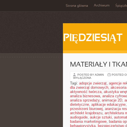
Archiwum
Strona główna
Śpiącz
PIĘDZIESIĄT
MATERIAŁY I TKA
POSTED BY ADMIN
POSTED ON
WYŁĄCZONA
Tagi:
adopcje zwierząt
,
agencje r
dla zwierząt domowych
,
akcesoria
aktywność twórcza
,
akustyka wnę
analiza biznesowa
,
analiza cyfrow
analiza sprzedaży
,
animacje 2D
,
a
dietetyczne
,
aplikacje edukacyjne
przestrzeni biurowej
,
aranżacja res
architekt krajobrazu
,
architektura
audioguide
,
aukcje sztuki
,
automa
badania marketingowe
,
badania opi
behawiorystyka
,
bezpieczeństwo