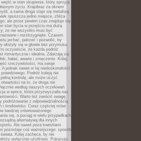
j wejść w stan skupienia, który sprzyja
własnym życiu. Krajobraz za oknem
yśli, a sama droga staje się metaforą
iek opuszcza jedno miejsce, zbliża
ego, ale przez pewien czas znajduje się
n stan bycia w przejściu ma dużą
zy, że nie wszystko musi być
 nazwane i rozstrzygnięte. Czasem
ostu jechać, patrzeć i pozwolić, by
y ułożyły się w głowie bez przymusu.
to oczywiście, że każda podróż
st romantyczna i idealna. Zdarzają się
łok, hałas, awarie i zmęczenie. Kolej,
zęść rzeczywistości, ma swoje
. A jednak nawet w tej niedoskonałości
ś prawdziwego. Podróż koleją nie
pełną kontrolę, ale może uczyć
i otwartości na to, że droga nie
yłącznie według naszych oczekiwań.
cja w epoce, która przyzwyczaiła nas
astowości. Warto też zwrócić uwagę,
zy podróżowanie z odpowiedzialnością
ń i środowisko. Coraz częściej mówi
bie bardziej zrównoważonego
nia się, a pociąg w wielu przypadkach
rozsądną alternatywą dla innych
sportu. Ale nawet poza kwestiami
mi pozostaje coś ważniejszego: sposób
świata. Kolej zachęca, by nie
odróży wyłącznie użytkowo. Pokazuje,