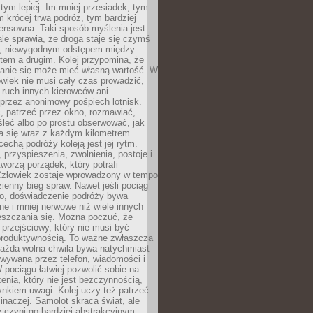
 tym lepiej. Im mniej przesiadek, tym
m krócej trwa podróż, tym bardziej
ensowna. Taki sposób myślenia jest
ale sprawia, że droga staje się czymś
a, niewygodnym odstępem między
tem a drugim. Kolej przypomina, że
anie się może mieć własną wartość. W
wiek nie musi cały czas prowadzić,
 ruch innych kierowców ani
przez anonimowy pośpiech lotnisk.
, patrzeć przez okno, rozmawiać,
leć albo po prostu obserwować, jak
a się wraz z każdym kilometrem.
echą podróży koleją jest jej rytm.
, przyspieszenia, zwolnienia, postoje i
worzą porządek, który potrafi
Człowiek zostaje wprowadzony w tempo
zienny bieg spraw. Nawet jeśli pociąg
ko, doświadczenie podróży bywa
nne i mniej nerwowe niż wiele innych
eszczania się. Można poczuć, że
s przejściowy, który nie musi być
produktywnością. To ważne zwłaszcza
każda wolna chwila bywa natychmiast
wywana przez telefon, wiadomości i
 pociągu łatwiej pozwolić sobie na
enia, który nie jest bezczynnością,
nkiem uwagi. Kolej uczy też patrzeć
 inaczej. Samolot skraca świat, ale
 czyni go bardziej abstrakcyjnym.