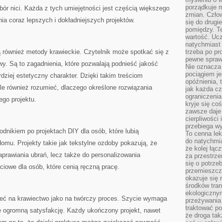
porządkuje m
bór nici. Każda z tych umiejętności jest częścią większego
zmian. Człow
nia coraz lepszych i dokładniejszych projektów.
się do drugi
pomiędzy. Te
wartość. Uc
natychmiast
 również metody krawieckie. Czytelnik może spotkać się z
trzeba po pr
pewne spraw
y. Są to zagadnienia, które pozwalają podnieść jakość
Nie oznacza 
pociągiem je
ziej estetyczny charakter. Dzięki takim treściom
opóźnienia, t
le również rozumieć, dlaczego określone rozwiązania
jak każda c
ograniczenia
go projektu.
kryje się co
zawsze daje 
cierpliwości 
przebiega w
dnikiem po projektach DIY dla osób, które lubią
To cenna lek
do natychmi
omu. Projekty takie jak tekstylne ozdoby pokazują, że
że kolej łąc
aprawiania ubrań, lecz także do personalizowania
za przestrze
się o potrze
ciowe dla osób, które cenią ręczną pracę.
przemieszcza
okazuje się 
środków tran
ekologiczny
zeć na krawiectwo jako na twórczy proces. Szycie wymaga
przeżywania 
traktować p
je ogromną satysfakcję. Każdy ukończony projekt, nawet
że droga ta