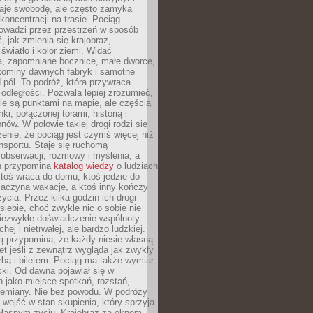
je swobodę, ale często zamyka
koncentracji na trasie. Pociąg
rowadzi przez przestrzeń w sposób
, jak zmienia się krajobraz,
 światło i kolor ziemi. Widać
a, zapomniane bocznice, małe dworce,
 kominy dawnych fabryk i samotne
pól. To podróż, która przywraca
dległości. Pozwala lepiej zrozumieć,
ie są punktami na mapie, ale częścią
ki, połączonej torami, historią i
nów. W połowie takiej drogi rodzi się
nie, że pociąg jest czymś więcej niż
nsportu. Staje się ruchomą
 obserwacji, rozmowy i myślenia, a
n przypomina
katalog wiedzy
o ludziach
toś wraca do domu, ktoś jedzie do
zaczyna wakacje, a ktoś inny kończy
ycia. Przez kilka godzin ich drogi
siebie, choć zwykle nic o sobie nie
niezwykłe doświadczenie wspólnoty
chej i nietrwałej, ale bardzo ludzkiej.
ą przypomina, że każdy niesie własną
wet jeśli z zewnątrz wygląda jak zwykły
rbą i biletem. Pociąg ma także wymiar
acki. Od dawna pojawiał się w
 jako miejsce spotkań, rozstań,
przemiany. Nie bez powodu. W podróży
j wejść w stan skupienia, który sprzyja
własnym życiu. Krajobraz za oknem