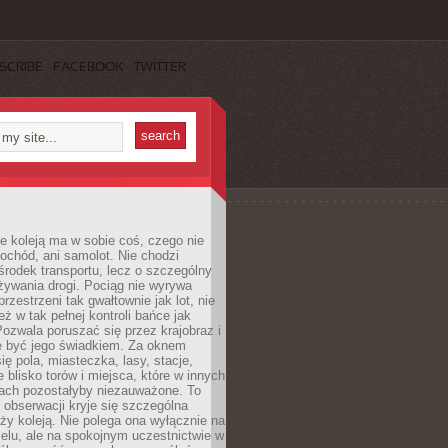
SCRIBE
FACEBOOK
TWITTER
e koleją ma w sobie coś, czego nie
ochód, ani samolot. Nie chodzi
środek transportu, lecz o szczególny
żywania drogi. Pociąg nie wyrywa
rzestrzeni tak gwałtownie jak lot, nie
ż w tak pełnej kontroli bańce jak
zwala poruszać się przez krajobraz i
e być jego świadkiem. Za oknem
ię pola, miasteczka, lasy, stacje,
 blisko torów i miejsca, które w innych
iach pozostałyby niezauważone. To
j obserwacji kryje się szczególna
ży koleją. Nie polega ona wyłącznie na
celu, ale na spokojnym uczestnictwie w