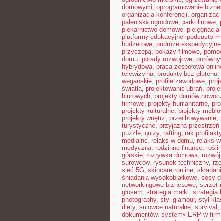
domowymi
,
oprogramowanie bizn
organizacja konferencji
,
organizac
paleniska ogrodowe
,
parki linowe
,
piekarnictwo domowe
,
pielęgnacja
platformy edukacyjne
,
podcasts m
budżetowe
,
podróże ekspedycyjne
przyczepą
,
pokazy filmowe
,
pomoc
domu
,
porady rozwojowe
,
porówny
hybrydowa
,
praca zespołowa onlin
telewizyjna
,
produkty bez glutenu
,
wegańskie
,
profile zawodowe
,
proj
światła
,
projektowanie ubrań
,
proje
biurowych
,
projekty domów nowoc
firmowe
,
projekty humanitarne
,
pro
projekty kulturalne
,
projekty mebl
projekty wnętrz
,
przechowywanie
,
turystyczne
,
przyjazna przestrzeń
puzzle
,
quizy
,
rafting
,
rak profilakt
medialne
,
relaks w domu
,
relaks w
medyczna
,
rodzinne finanse
,
rośli
górskie
,
rozrywka domowa
,
rozwój
surowców
,
rysunek techniczny
,
rz
sieć 5G
,
skincare routine
,
składan
śniadania wysokobiałkowe
,
sosy 
networkingowe biznesowe
,
sprzęt
głosem
,
strategia marki
,
strategia
photography
,
styl glamour
,
styl kl
diety
,
surowce naturalne
,
survival
,
dokumentów
,
systemy ERP w firm