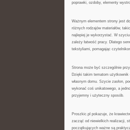
poprawki, ozdoby, elementy wystro
Ważnym elementem strony jest dob
różnych rodzajów materiałów, takic
najlepiej je wykorzystać. W szyc
zależy łatwość pracy. Dlatego se
tekstyliami, pomagając czytelnik
Strona może być szczególnie przy
Dzięki takim tematom użytkownik
własnym domu. Szycie zasłon, po
wykonać coś unikatowego, a jedn
przyjemny i użyteczny sposób.
Proszkic.pl pokazuje, że krawiec
zacząć od niewielkich realizacji,
początkujących ważne są praktycz