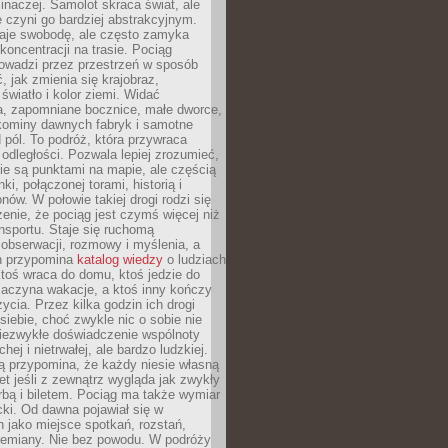
 inaczej. Samolot skraca świat, ale
 czyni go bardziej abstrakcyjnym.
je swobodę, ale często zamyka
koncentracji na trasie. Pociąg
rowadzi przez przestrzeń w sposób
, jak zmienia się krajobraz,
 światło i kolor ziemi. Widać
a, zapomniane bocznice, małe dworce,
 kominy dawnych fabryk i samotne
pól. To podróż, która przywraca
dległości. Pozwala lepiej zrozumieć,
ie są punktami na mapie, ale częścią
ki, połączonej torami, historią i
nów. W połowie takiej drogi rodzi się
nie, że pociąg jest czymś więcej niż
nsportu. Staje się ruchomą
 obserwacji, rozmowy i myślenia, a
n przypomina
katalog wiedzy
o ludziach
toś wraca do domu, ktoś jedzie do
zaczyna wakacje, a ktoś inny kończy
ycia. Przez kilka godzin ich drogi
siebie, choć zwykle nic o sobie nie
niezwykłe doświadczenie wspólnoty
chej i nietrwałej, ale bardzo ludzkiej.
ą przypomina, że każdy niesie własną
wet jeśli z zewnątrz wygląda jak zwykły
rbą i biletem. Pociąg ma także wymiar
acki. Od dawna pojawiał się w
 jako miejsce spotkań, rozstań,
przemiany. Nie bez powodu. W podróży