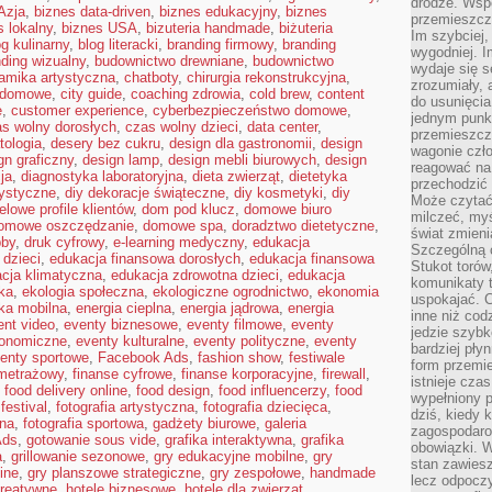
drodze. Wsp
Azja
,
biznes data-driven
,
biznes edukacyjny
,
biznes
przemieszcza
s lokalny
,
biznes USA
,
bizuteria handmade
,
biżuteria
Im szybciej,
og kulinarny
,
blog literacki
,
branding firmowy
,
branding
wygodniej. I
ding wizualny
,
budownictwo drewniane
,
budownictwo
wydaje się s
amika artystyczna
,
chatboty
,
chirurgia rekonstrukcyjna
,
zrozumiały, 
a domowe
,
city guide
,
coaching zdrowia
,
cold brew
,
content
do usunięci
e
,
customer experience
,
cyberbezpieczeństwo domowe
,
jednym punk
s wolny dorosłych
,
czas wolny dzieci
,
data center
,
przemieszcz
tologia
,
desery bez cukru
,
design dla gastronomii
,
design
wagonie czło
gn graficzny
,
design lamp
,
design mebli biurowych
,
design
reagować na
ja
,
diagnostyka laboratoryjna
,
dieta zwierząt
,
dietetyka
przechodzić 
tystyczne
,
diy dekoracje świąteczne
,
diy kosmetyki
,
diy
Może czytać
elowe profile klientów
,
dom pod klucz
,
domowe biuro
milczeć, myś
omowe oszczędzanie
,
domowe spa
,
doradztwo dietetyczne
,
świat zmieni
bby
,
druk cyfrowy
,
e-learning medyczny
,
edukacja
Szczególną c
 dzieci
,
edukacja finansowa dorosłych
,
edukacja finansowa
Stukot torów
cja klimatyczna
,
edukacja zdrowotna dzieci
,
edukacja
komunikaty t
ka
,
ekologia społeczna
,
ekologiczne ogrodnictwo
,
ekonomia
uspokajać. 
ika mobilna
,
energia cieplna
,
energia jądrowa
,
energia
inne niż cod
ent video
,
eventy biznesowe
,
eventy filmowe
,
eventy
jedzie szyb
ronomiczne
,
eventy kulturalne
,
eventy polityczne
,
eventy
bardziej pły
enty sportowe
,
Facebook Ads
,
fashion show
,
festiwale
form przemi
ometrażowy
,
finanse cyfrowe
,
finanse korporacyjne
,
firewall
,
istnieje cza
,
food delivery online
,
food design
,
food influencerzy
,
food
wypełniony 
festival
,
fotografia artystyczna
,
fotografia dziecięca
,
dziś, kiedy 
bna
,
fotografia sportowa
,
gadżety biurowe
,
galeria
zagospodaro
Ads
,
gotowanie sous vide
,
grafika interaktywna
,
grafika
obowiązki. W
a
,
grillowanie sezonowe
,
gry edukacyjne mobilne
,
gry
stan zawiesz
ine
,
gry planszowe strategiczne
,
gry zespołowe
,
handmade
lecz odpoczy
reatywne
,
hotele biznesowe
,
hotele dla zwierząt
,