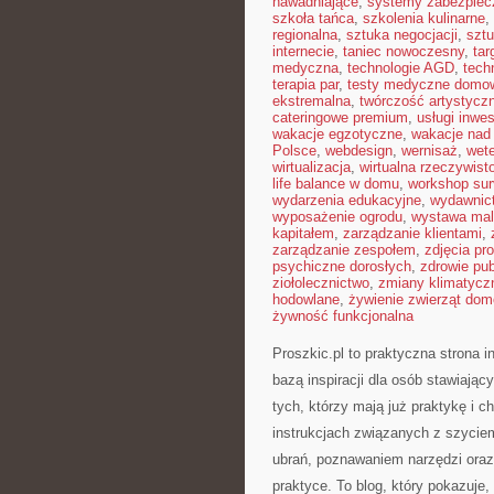
nawadniające
,
systemy zabezpie
szkoła tańca
,
szkolenia kulinarne
,
regionalna
,
sztuka negocjacji
,
sztu
internecie
,
taniec nowoczesny
,
tar
medyczna
,
technologie AGD
,
tech
terapia par
,
testy medyczne domo
ekstremalna
,
twórczość artystycz
cateringowe premium
,
usługi inwe
wakacje egzotyczne
,
wakacje na
Polsce
,
webdesign
,
wernisaż
,
wete
wirtualizacja
,
wirtualna rzeczywist
life balance w domu
,
workshop sur
wydarzenia edukacyjne
,
wydawnict
wyposażenie ogrodu
,
wystawa mal
kapitałem
,
zarządzanie klientami
,
zarządzanie zespołem
,
zdjęcia p
psychiczne dorosłych
,
zdrowie pub
ziołolecznictwo
,
zmiany klimatycz
hodowlane
,
żywienie zwierząt do
żywność funkcjonalna
Proszkic.pl to praktyczna strona 
bazą inspiracji dla osób stawiając
tych, którzy mają już praktykę i c
instrukcjach związanych z szycie
ubrań, poznawaniem narzędzi oraz
praktyce. To blog, który pokazuje