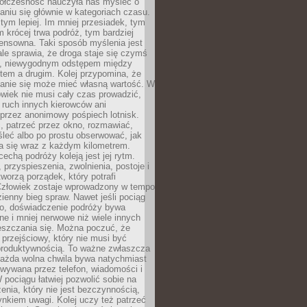
ółczesność nauczyła nas myśleć o
niu się głównie w kategoriach czasu.
 tym lepiej. Im mniej przesiadek, tym
m krócej trwa podróż, tym bardziej
ensowna. Taki sposób myślenia jest
ale sprawia, że droga staje się czymś
a, niewygodnym odstępem między
tem a drugim. Kolej przypomina, że
anie się może mieć własną wartość. W
wiek nie musi cały czas prowadzić,
 ruch innych kierowców ani
przez anonimowy pośpiech lotnisk.
, patrzeć przez okno, rozmawiać,
leć albo po prostu obserwować, jak
a się wraz z każdym kilometrem.
echą podróży koleją jest jej rytm.
, przyspieszenia, zwolnienia, postoje i
worzą porządek, który potrafi
Człowiek zostaje wprowadzony w tempo
zienny bieg spraw. Nawet jeśli pociąg
ko, doświadczenie podróży bywa
nne i mniej nerwowe niż wiele innych
eszczania się. Można poczuć, że
s przejściowy, który nie musi być
produktywnością. To ważne zwłaszcza
każda wolna chwila bywa natychmiast
wywana przez telefon, wiadomości i
 pociągu łatwiej pozwolić sobie na
enia, który nie jest bezczynnością,
nkiem uwagi. Kolej uczy też patrzeć