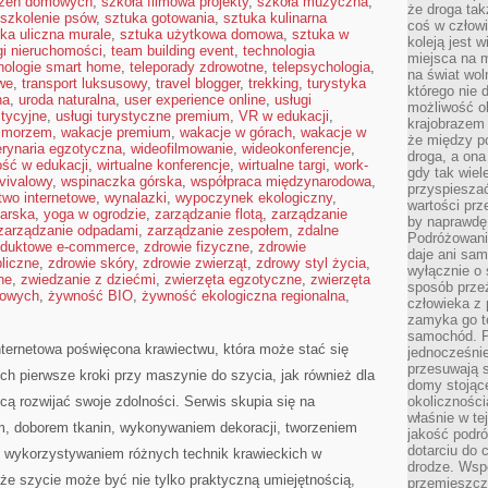
czeń domowych
,
szkoła filmowa projekty
,
szkoła muzyczna
,
że droga ta
szkolenie psów
,
sztuka gotowania
,
sztuka kulinarna
coś w człowi
ka uliczna murale
,
sztuka użytkowa domowa
,
sztuka w
koleją jest 
gi nieruchomości
,
team building event
,
technologia
miejsca na m
nologie smart home
,
teleporady zdrowotne
,
telepsychologia
,
na świat wol
we
,
transport luksusowy
,
travel blogger
,
trekking
,
turystyka
którego nie 
na
,
uroda naturalna
,
user experience online
,
usługi
możliwość ob
stycyjne
,
usługi turystyczne premium
,
VR w edukacji
,
krajobrazem 
d morzem
,
wakacje premium
,
wakacje w górach
,
wakacje w
że między po
rynaria egzotyczna
,
wideofilmowanie
,
wideokonferencje
,
droga, a on
ość w edukacji
,
wirtualne konferencje
,
wirtualne targi
,
work-
gdy tak wie
vivalowy
,
wspinaczka górska
,
współpraca międzynarodowa
,
przyspieszać
wo internetowe
,
wynalazki
,
wypoczynek ekologiczny
,
wartości prz
arska
,
yoga w ogrodzie
,
zarządzanie flotą
,
zarządzanie
by naprawdę
zarządzanie odpadami
,
zarządzanie zespołem
,
zdalne
Podróżowani
roduktowe e-commerce
,
zdrowie fizyczne
,
zdrowie
daje ani sam
liczne
,
zdrowie skóry
,
zdrowie zwierząt
,
zdrowy styl życia
,
wyłącznie o 
ne
,
zwiedzanie z dziećmi
,
zwierzęta egzotyczne
,
zwierzęta
sposób prze
mowych
,
żywność BIO
,
żywność ekologiczna regionalna
,
człowieka z p
zamyka go te
samochód. Po
internetowa poświęcona krawiectwu, która może stać się
jednocześni
przesuwają s
ych pierwsze kroki przy maszynie do szycia, jak również dla
domy stojące
hcą rozwijać swoje zdolności. Serwis skupia się na
okolicznośc
właśnie w te
m, doborem tkanin, wykonywaniem dekoracji, tworzeniem
jakość podró
dotarciu do 
 wykorzystywaniem różnych technik krawieckich w
drodze. Wsp
, że szycie może być nie tylko praktyczną umiejętnością,
przemieszcza