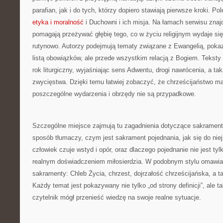
parafian, jak i do tych, którzy dopiero stawiają pierwsze kroki. P
etyka i moralność
i Duchowni i ich misja. Na łamach serwisu znajd
pomagają przeżywać głębię tego, co w życiu religijnym wydaje s
rutynowo. Autorzy podejmują tematy związane z Ewangelią, pokazuj
listą obowiązków, ale przede wszystkim relacją z Bogiem. Teksty
rok liturgiczny, wyjaśniając sens Adwentu, drogi nawrócenia, a t
zwycięstwa. Dzięki temu łatwiej zobaczyć, że chrześcijaństwo ma
poszczególne wydarzenia i obrzędy nie są przypadkowe.
Szczególne miejsce zajmują tu zagadnienia dotyczące sakrament
sposób tłumaczy, czym jest sakrament pojednania, jak się do niej
człowiek czuje wstyd i opór, oraz dlaczego pojednanie nie jest tyl
realnym doświadczeniem miłosierdzia. W podobnym stylu omawia
sakramenty: Chleb Życia, chrzest, dojrzałość chrześcijańska, a t
Każdy temat jest pokazywany nie tylko „od strony definicji”, ale 
czytelnik mógł przenieść wiedzę na swoje realne sytuacje.