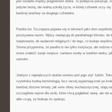
jest rozdarte między pragnieniem dobra. To podejście pokazuje, że
jedynie teorią, ale realną szkołą życia, w której człowiek uczy się
bardziej wrażliwy na drugiego człowieka.
Parafia św. Szczepana pojawia się w tekstach jako dom wspólnoty,
przeżywana razem. Wpisy nawiązują do parafialnego klimatu: do 
świętowania, do wydarzeń religijnych i do tego, co buduje wspóln
Strona przypomina, że parafia to nie tylko instytucja, ale rodzina
może znaleźć swoje miejsce: zarówno osoby w średnim wieku, jak i
samotni.
Jednym z największych atutów serwisu jest jego styl: ludzki. Teks
czytelnika trudną terminologią, lecz raczej wyjaśniają krok po kr
bardziej złożone tematy, jak sens ofiary eucharystycznej, stają si
szczególnie ważne dla osób, które chcą pogłębiać wiarę, ale nie 
albo czują, że brakuje im spokoju.