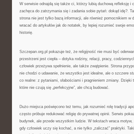
W serwisie odnajdą się także ci, którzy lubią duchową refleksję i 
zachęca do zatrzymania się i zadania sobie pytań: dokąd idę?. Ta
strona nie jest tylko bazą informacji, ale również pomocnikiem w 
wracać do artykułów jak do notatek, by lepiej rozumieć swoje emo
historię.
Szczepan.org.pl pokazuje też, że religijność nie musi być oderwan
przestrzeni jest ciepła – dotyka rodziny, relacji, pracy, codzienny
człowiek przeżywa spełnienie, ale także zwątpienie. Strona przyp
nie chodzi o udawanie, że wszystko jest idealne, ale o szczere 
co realne: z pytaniami, słabościami i pragnieniem zmiany. Dzięki t
które nie czują się „perfekcyjne”, ale chcą budować.
Dużo miejsca poświęcono też temu, jak rozumieć rolę tradycji apos
często próbuje redukować religię do prywatnej opinii. Serwis pokaz
budynek, ale przede wszystkim ludzie. W tekstach wraca motyw, 
gdy człowiek uczy się kochać, a nie tylko „zaliczać” praktyki. Tak