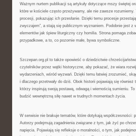
Ważnym nurtem publikacji są artykuły dotyczące mszy świętej or
które w kościele często przeżywamy, ale nie zawsze rozumiemy. 
procesji, pokazując ich przesłanie. Dzięki temu procesje przestaj
zwyczajem”, a stają się publicznym wyznaniem. Podobnie jest z 
elementów jak śpiew liturgiczny czy homilia. Strona pomaga zobaczy
przypadkowe, a to, co pozornie małe, bywa symboliczne.
Szczepan.org.pl to także opowieść o dziedzictwie chrześcijaństw
czytelników przez wątki historyczne, aby pokazać, że wiara rozwij
wydarzeniach, wśród wyzwań. Dzięki temu łatwiej zrozumieć, skąd 
i dlaczego przetrwały do dziś. Obok historii pojawiają się równie
którzy inspirują swoją postawą, odwagą i wiernością sumieniu. To h
budzić wewnętrzną siłę nawet w trudnych momentach życia.
W serwisie nie brakuje tematów, które dotykają współczesności: 
Autorzy podejmują zagadnienia związane z tym, jak żyć po chrze
napięcia. Pojawiają się refleksje o moralności, o tym, jak podejm