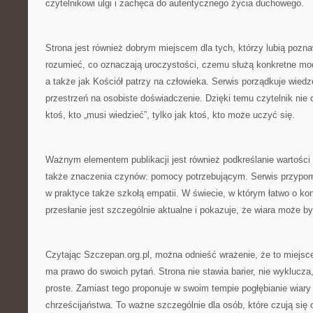
czytelnikowi ulgi i zachęca do autentycznego życia duchowego.
Strona jest również dobrym miejscem dla tych, którzy lubią poznaw
rozumieć, co oznaczają uroczystości, czemu służą konkretne modl
a także jak Kościół patrzy na człowieka. Serwis porządkuje wiedz
przestrzeń na osobiste doświadczenie. Dzięki temu czytelnik nie 
ktoś, kto „musi wiedzieć”, tylko jak ktoś, kto może uczyć się.
Ważnym elementem publikacji jest również podkreślanie wartości t
także znaczenia czynów: pomocy potrzebującym. Serwis przypomi
w praktyce także szkołą empatii. W świecie, w którym łatwo o konfl
przesłanie jest szczególnie aktualne i pokazuje, że wiara może by
Czytając Szczepan.org.pl, można odnieść wrażenie, że to miejsce
ma prawo do swoich pytań. Strona nie stawia barier, nie wyklucza, 
proste. Zamiast tego proponuje w swoim tempie pogłębianie wiary
chrześcijaństwa. To ważne szczególnie dla osób, które czują się