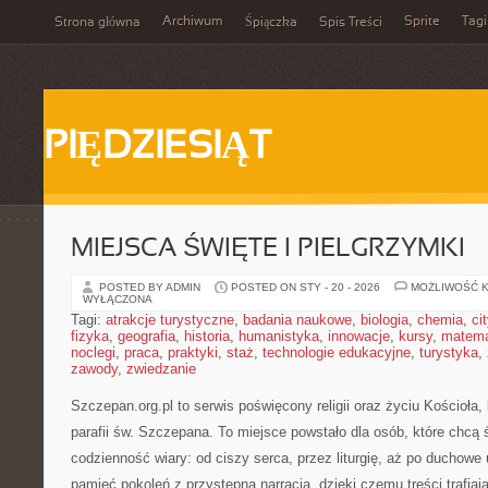
Archiwum
Sprite
Tagi
Strona główna
Śpiączka
Spis Treści
PIĘDZIESIĄT
MIEJSCA ŚWIĘTE I PIELGRZYMKI
POSTED BY ADMIN
POSTED ON STY - 20 - 2026
MOŻLIWOŚĆ 
WYŁĄCZONA
Tagi:
atrakcje turystyczne
,
badania naukowe
,
biologia
,
chemia
,
ci
fizyka
,
geografia
,
historia
,
humanistyka
,
innowacje
,
kursy
,
matem
noclegi
,
praca
,
praktyki
,
staż
,
technologie edukacyjne
,
turystyka
,
zawody
,
zwiedzanie
Szczepan.org.pl to serwis poświęcony religii oraz życiu Kościoła,
parafii św. Szczepana. To miejsce powstało dla osób, które chc
codzienność wiary: od ciszy serca, przez liturgię, aż po duchowe
pamięć pokoleń z przystępną narracją, dzięki czemu treści trafia