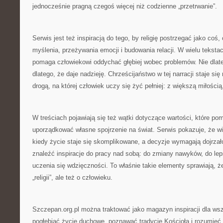
jednocześnie pragną czegoś więcej niż codzienne „przetrwanie”.
Serwis jest też inspiracją do tego, by religię postrzegać jako co
myślenia, przeżywania emocji i budowania relacji. W wielu tekst
pomaga człowiekowi oddychać głębiej wobec problemów. Nie dlate
dlatego, że daje nadzieję. Chrześcijaństwo w tej narracji staje się
drogą, na której człowiek uczy się żyć pełniej: z większą miłości
W treściach pojawiają się też wątki dotyczące wartości, które po
uporządkować własne spojrzenie na świat. Serwis pokazuje, że
kiedy życie staje się skomplikowane, a decyzje wymagają dojrzał
znaleźć inspiracje do pracy nad sobą: do zmiany nawyków, do lep
uczenia się wdzięczności. To właśnie takie elementy sprawiają, że 
„religii”, ale też o człowieku.
Szczepan.org.pl można traktować jako magazyn inspiracji dla wsz
pogłębiać życie duchowe, poznawać tradycję Kościoła i rozumieć s