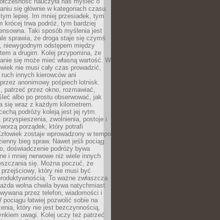
ółczesność nauczyła nas myśleć o
niu się głównie w kategoriach czasu.
 tym lepiej. Im mniej przesiadek, tym
m krócej trwa podróż, tym bardziej
ensowna. Taki sposób myślenia jest
ale sprawia, że droga staje się czymś
a, niewygodnym odstępem między
tem a drugim. Kolej przypomina, że
anie się może mieć własną wartość. W
wiek nie musi cały czas prowadzić,
 ruch innych kierowców ani
przez anonimowy pośpiech lotnisk.
, patrzeć przez okno, rozmawiać,
leć albo po prostu obserwować, jak
a się wraz z każdym kilometrem.
echą podróży koleją jest jej rytm.
, przyspieszenia, zwolnienia, postoje i
worzą porządek, który potrafi
Człowiek zostaje wprowadzony w tempo
zienny bieg spraw. Nawet jeśli pociąg
ko, doświadczenie podróży bywa
nne i mniej nerwowe niż wiele innych
eszczania się. Można poczuć, że
s przejściowy, który nie musi być
produktywnością. To ważne zwłaszcza
każda wolna chwila bywa natychmiast
wywana przez telefon, wiadomości i
 pociągu łatwiej pozwolić sobie na
enia, który nie jest bezczynnością,
nkiem uwagi. Kolej uczy też patrzeć