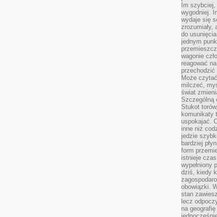
Im szybciej,
wygodniej. I
wydaje się s
zrozumiały, 
do usunięci
jednym punk
przemieszcz
wagonie czło
reagować na
przechodzić 
Może czytać
milczeć, myś
świat zmieni
Szczególną c
Stukot torów
komunikaty t
uspokajać. 
inne niż cod
jedzie szyb
bardziej pły
form przemi
istnieje cza
wypełniony 
dziś, kiedy 
zagospodaro
obowiązki. W
stan zawiesz
lecz odpoczy
na geografię
jednocześnie