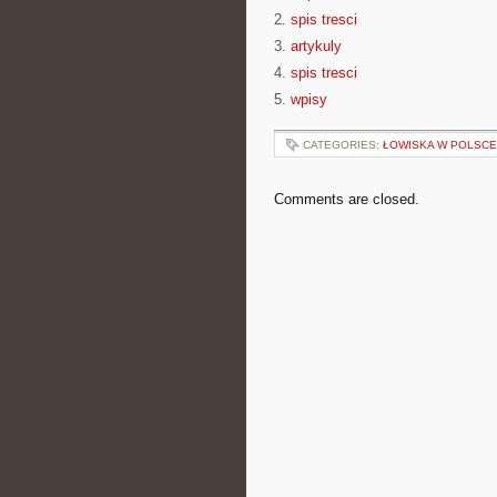
2.
spis tresci
3.
artykuly
4.
spis tresci
5.
wpisy
CATEGORIES:
ŁOWISKA W POLSCE
Comments are closed.