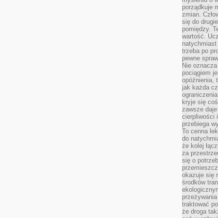
porządkuje m
zmian. Człow
się do drugi
pomiędzy. Te
wartość. Uc
natychmiast
trzeba po pr
pewne spraw
Nie oznacza 
pociągiem je
opóźnienia, t
jak każda c
ograniczenia
kryje się co
zawsze daje 
cierpliwości 
przebiega w
To cenna lek
do natychmi
że kolej łąc
za przestrze
się o potrze
przemieszcza
okazuje się 
środków tran
ekologiczny
przeżywania 
traktować p
że droga ta