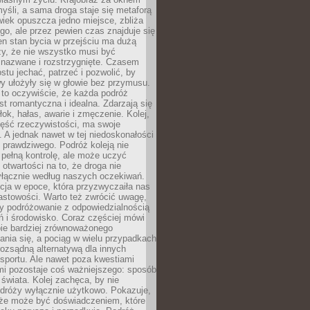
yśli, a sama droga staje się metaforą
iek opuszcza jedno miejsce, zbliża
ego, ale przez pewien czas znajduje się
n stan bycia w przejściu ma dużą
zy, że nie wszystko musi być
 nazwane i rozstrzygnięte. Czasem
ostu jechać, patrzeć i pozwolić, by
y ułożyły się w głowie bez przymusu.
to oczywiście, że każda podróż
st romantyczna i idealna. Zdarzają się
łok, hałas, awarie i zmęczenie. Kolej,
zęść rzeczywistości, ma swoje
. A jednak nawet w tej niedoskonałości
ś prawdziwego. Podróż koleją nie
pełną kontrolę, ale może uczyć
i otwartości na to, że droga nie
yłącznie według naszych oczekiwań.
cja w epoce, która przyzwyczaiła nas
astowości. Warto też zwrócić uwagę,
zy podróżowanie z odpowiedzialnością
ń i środowisko. Coraz częściej mówi
bie bardziej zrównoważonego
nia się, a pociąg w wielu przypadkach
rozsądną alternatywą dla innych
sportu. Ale nawet poza kwestiami
mi pozostaje coś ważniejszego: sposób
świata. Kolej zachęca, by nie
odróży wyłącznie użytkowo. Pokazuje,
kże może być doświadczeniem, które