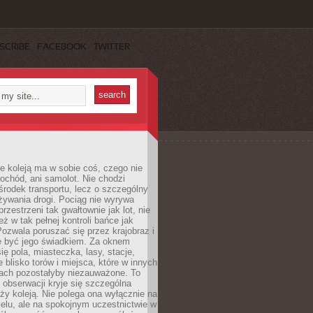
SCRIBE
FACEBOOK
TWITTER
e koleją ma w sobie coś, czego nie
ochód, ani samolot. Nie chodzi
środek transportu, lecz o szczególny
żywania drogi. Pociąg nie wyrywa
rzestrzeni tak gwałtownie jak lot, nie
ż w tak pełnej kontroli bańce jak
zwala poruszać się przez krajobraz i
e być jego świadkiem. Za oknem
ię pola, miasteczka, lasy, stacje,
 blisko torów i miejsca, które w innych
iach pozostałyby niezauważone. To
j obserwacji kryje się szczególna
ży koleją. Nie polega ona wyłącznie na
celu, ale na spokojnym uczestnictwie w