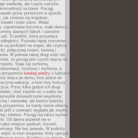
je swobodę, ale często zamyka
koncentracji na trasie. Pociąg
rowadzi przez przestrzeń w sposób
, jak zmienia się krajobraz,
 światło i kolor ziemi. Widać
a, zapomniane bocznice, małe dworce,
 kominy dawnych fabryk i samotne
pól. To podróż, która przywraca
dległości. Pozwala lepiej zrozumieć,
ie są punktami na mapie, ale częścią
ki, połączonej torami, historią i
nów. W połowie takiej drogi rodzi się
nie, że pociąg jest czymś więcej niż
nsportu. Staje się ruchomą
 obserwacji, rozmowy i myślenia, a
n przypomina
katalog wiedzy
o ludziach
toś wraca do domu, ktoś jedzie do
zaczyna wakacje, a ktoś inny kończy
ycia. Przez kilka godzin ich drogi
siebie, choć zwykle nic o sobie nie
niezwykłe doświadczenie wspólnoty
chej i nietrwałej, ale bardzo ludzkiej.
ą przypomina, że każdy niesie własną
wet jeśli z zewnątrz wygląda jak zwykły
rbą i biletem. Pociąg ma także wymiar
acki. Od dawna pojawiał się w
 jako miejsce spotkań, rozstań,
przemiany. Nie bez powodu. W podróży
j wejść w stan skupienia, który sprzyja
własnym życiu. Krajobraz za oknem