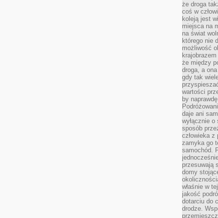
że droga ta
coś w człowi
koleją jest 
miejsca na m
na świat wol
którego nie 
możliwość ob
krajobrazem 
że między po
droga, a on
gdy tak wie
przyspieszać
wartości prz
by naprawdę
Podróżowani
daje ani sam
wyłącznie o 
sposób prze
człowieka z p
zamyka go te
samochód. Po
jednocześni
przesuwają s
domy stojące
okolicznośc
właśnie w te
jakość podró
dotarciu do 
drodze. Wsp
przemieszcza