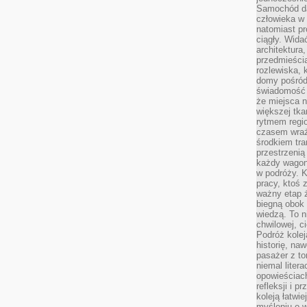
Samochód da
człowieka w 
natomiast p
ciągły. Widać
architektura,
przedmieści
rozlewiska,
domy pośród 
świadomość o
że miejsca n
większej tkan
rytmem regio
czasem wraże
środkiem tra
przestrzenią
każdy wago
w podróży. K
pracy, ktoś 
ważny etap ż
biegną obok 
wiedzą. To 
chwilowej, ci
Podróż kolej
historię, na
pasażer z to
niemal liter
opowieściach
refleksji i 
koleją łatwie
myśleniu o 