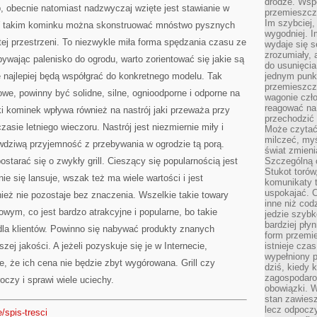
drodze. Wsp
 obecnie natomiast nadzwyczaj wzięte jest stawianie w
przemieszcza
Im szybciej,
 W takim kominku można skonstruować mnóstwo pysznych
wygodniej. I
ej przestrzeni. To niezwykle miła forma spędzania czasu ze
wydaje się s
zrozumiały, 
bywając palenisko do ogrodu, warto zorientować się jakie są
do usunięci
e najlepiej będą współgrać do konkretnego modelu. Tak
jednym punk
przemieszcz
we, powinny być solidne, silne, ognioodporne i odporne na
wagonie czło
reagować na
i kominek wpływa również na nastrój jaki przeważa przy
przechodzić 
zasie letniego wieczoru. Nastrój jest niezmiernie miły i
Może czytać
milczeć, myś
wdziwą przyjemność z przebywania w ogrodzie tą porą.
świat zmieni
tarać się o zwykły grill. Cieszący się popularnością jest
Szczególną c
Stukot torów
adnie się lansuje, wszak też ma wiele wartości i jest
komunikaty t
uspokajać. 
nież nie pozostaje bez znaczenia. Wszelkie takie towary
inne niż cod
wym, co jest bardzo atrakcyjne i popularne, bo takie
jedzie szyb
bardziej pły
la klientów. Powinno się nabywać produkty znanych
form przemi
zej jakości. A jeżeli pozyskuje się je w Internecie,
istnieje cza
wypełniony 
, że ich cena nie będzie zbyt wygórowana. Grill czy
dziś, kiedy 
zagospodaro
czy i sprawi wiele uciechy.
obowiązki. W
stan zawiesz
lecz odpoczy
/spis-tresci