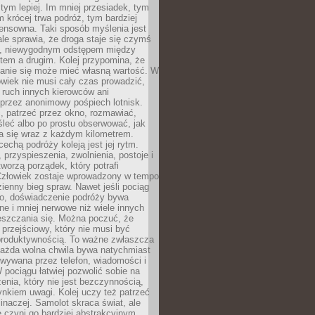
 tym lepiej. Im mniej przesiadek, tym
m krócej trwa podróż, tym bardziej
ensowna. Taki sposób myślenia jest
ale sprawia, że droga staje się czymś
a, niewygodnym odstępem między
tem a drugim. Kolej przypomina, że
anie się może mieć własną wartość. W
wiek nie musi cały czas prowadzić,
 ruch innych kierowców ani
przez anonimowy pośpiech lotnisk.
, patrzeć przez okno, rozmawiać,
leć albo po prostu obserwować, jak
a się wraz z każdym kilometrem.
echą podróży koleją jest jej rytm.
, przyspieszenia, zwolnienia, postoje i
worzą porządek, który potrafi
Człowiek zostaje wprowadzony w tempo
zienny bieg spraw. Nawet jeśli pociąg
ko, doświadczenie podróży bywa
nne i mniej nerwowe niż wiele innych
eszczania się. Można poczuć, że
s przejściowy, który nie musi być
produktywnością. To ważne zwłaszcza
każda wolna chwila bywa natychmiast
wywana przez telefon, wiadomości i
 pociągu łatwiej pozwolić sobie na
enia, który nie jest bezczynnością,
nkiem uwagi. Kolej uczy też patrzeć
 inaczej. Samolot skraca świat, ale
 czyni go bardziej abstrakcyjnym.