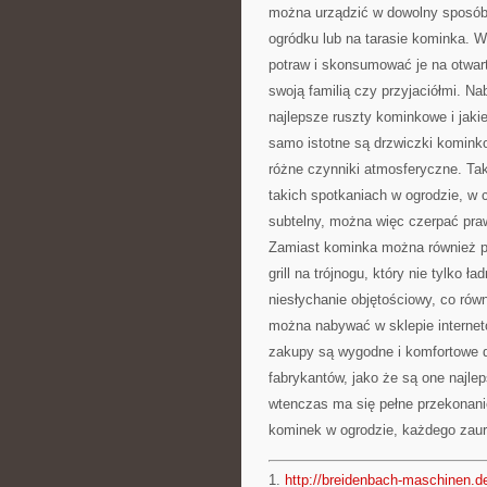
można urządzić w dowolny sposób,
ogródku lub na tarasie kominka.
potraw i skonsumować je na otwart
swoją familią czy przyjaciółmi. Na
najlepsze ruszty kominkowe i jaki
samo istotne są drzwiczki kominko
różne czynniki atmosferyczne. Tak
takich spotkaniach w ogrodzie, w c
subtelny, można więc czerpać pra
Zamiast kominka można również pos
grill na trójnogu, który nie tylko ł
niesłychanie objętościowy, co rów
można nabywać w sklepie interneto
zakupy są wygodne i komfortowe d
fabrykantów, jako że są one najleps
wtenczas ma się pełne przekonanie
kominek w ogrodzie, każdego zauro
1.
http://breidenbach-maschinen.de