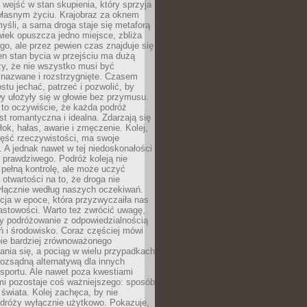
j wejść w stan skupienia, który sprzyja
własnym życiu. Krajobraz za oknem
yśli, a sama droga staje się metaforą
iek opuszcza jedno miejsce, zbliża
ego, ale przez pewien czas znajduje się
n stan bycia w przejściu ma dużą
zy, że nie wszystko musi być
 nazwane i rozstrzygnięte. Czasem
ostu jechać, patrzeć i pozwolić, by
y ułożyły się w głowie bez przymusu.
to oczywiście, że każda podróż
st romantyczna i idealna. Zdarzają się
łok, hałas, awarie i zmęczenie. Kolej,
zęść rzeczywistości, ma swoje
. A jednak nawet w tej niedoskonałości
ś prawdziwego. Podróż koleją nie
pełną kontrolę, ale może uczyć
i otwartości na to, że droga nie
yłącznie według naszych oczekiwań.
cja w epoce, która przyzwyczaiła nas
astowości. Warto też zwrócić uwagę,
zy podróżowanie z odpowiedzialnością
ń i środowisko. Coraz częściej mówi
bie bardziej zrównoważonego
nia się, a pociąg w wielu przypadkach
rozsądną alternatywą dla innych
sportu. Ale nawet poza kwestiami
mi pozostaje coś ważniejszego: sposób
świata. Kolej zachęca, by nie
odróży wyłącznie użytkowo. Pokazuje,