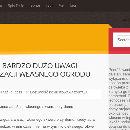
Sprite
Tagi
Tagi
ka
Spis Treści
Żyć
SUB
 BARDZO DUŻO UWAGI
Podróżowani
ŻACJI WŁASNEGO OGRODU
daje ani sam
wyłącznie o 
sposób prze
człowieka z p
zamyka go te
MNÓSTWO
 PAŹ - 6 - 2025
MOŻLIWOŚĆ KOMENTOWANIA
ZOSTAŁA
LUDZI
samochód. Po
BARDZO
jednocześni
DUŻO
przesuwają s
UWAGI
więca aranżacji własnego skweru przy domu
POŚWIĘCA
domy stojące
ARANŻACJI
okolicznośc
WŁASNEGO
właśnie w te
OGRODU
święca aranżacji własnego skweru przy domu. Kiedy aura
PRZY
jakość podró
DOMU
 spędzać w nim czas i nie ma w tym nic ciekawego. Skwer
dotarciu do 