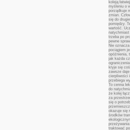
koleją łatwie
myśleniu o 
porządkuje m
zmian. Człow
się do drugi
pomiędzy. Te
wartość. Uc
natychmiast
trzeba po pr
pewne spraw
Nie oznacza 
pociągiem je
opóźnienia, t
jak każda c
ograniczenia
kryje się co
zawsze daje 
cierpliwości 
przebiega w
To cenna lek
do natychmi
że kolej łąc
za przestrze
się o potrze
przemieszcza
okazuje się 
środków tran
ekologiczny
przeżywania 
traktować p