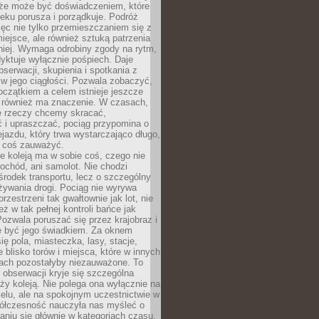
kże może być doświadczeniem, które
eku porusza i porządkuje. Podróż
więc nie tylko przemieszczaniem się z
iejsce, ale również sztuką patrzenia
niej. Wymaga odrobiny zgody na rytm,
dyktuje wyłącznie pośpiech. Daje
serwacji, skupienia i spotkania z
w jego ciągłości. Pozwala zobaczyć,
czątkiem a celem istnieje jeszcze
a również ma znaczenie. W czasach,
le rzeczy chcemy skracać,
 i upraszczać, pociąg przypomina o
ejazdu, który trwa wystarczająco długo,
 coś zauważyć.
e koleją ma w sobie coś, czego nie
ochód, ani samolot. Nie chodzi
środek transportu, lecz o szczególny
żywania drogi. Pociąg nie wyrywa
rzestrzeni tak gwałtownie jak lot, nie
ż w tak pełnej kontroli bańce jak
zwala poruszać się przez krajobraz i
e być jego świadkiem. Za oknem
ię pola, miasteczka, lasy, stacje,
 blisko torów i miejsca, które w innych
iach pozostałyby niezauważone. To
j obserwacji kryje się szczególna
ży koleją. Nie polega ona wyłącznie na
celu, ale na spokojnym uczestnictwie w
ółczesność nauczyła nas myśleć o
niu się głównie w kategoriach czasu.