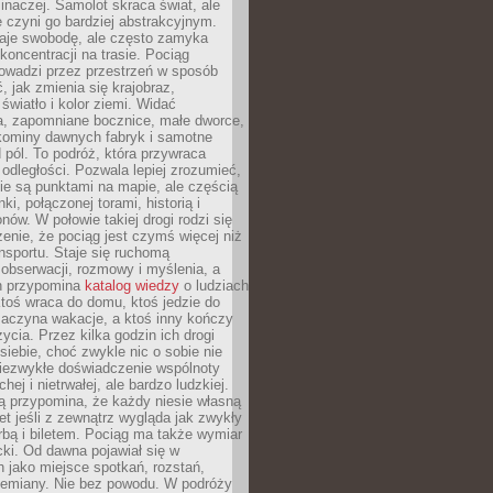
 inaczej. Samolot skraca świat, ale
 czyni go bardziej abstrakcyjnym.
je swobodę, ale często zamyka
koncentracji na trasie. Pociąg
rowadzi przez przestrzeń w sposób
, jak zmienia się krajobraz,
 światło i kolor ziemi. Widać
a, zapomniane bocznice, małe dworce,
 kominy dawnych fabryk i samotne
pól. To podróż, która przywraca
dległości. Pozwala lepiej zrozumieć,
ie są punktami na mapie, ale częścią
ki, połączonej torami, historią i
nów. W połowie takiej drogi rodzi się
nie, że pociąg jest czymś więcej niż
nsportu. Staje się ruchomą
 obserwacji, rozmowy i myślenia, a
n przypomina
katalog wiedzy
o ludziach
toś wraca do domu, ktoś jedzie do
zaczyna wakacje, a ktoś inny kończy
ycia. Przez kilka godzin ich drogi
siebie, choć zwykle nic o sobie nie
niezwykłe doświadczenie wspólnoty
chej i nietrwałej, ale bardzo ludzkiej.
ą przypomina, że każdy niesie własną
wet jeśli z zewnątrz wygląda jak zwykły
rbą i biletem. Pociąg ma także wymiar
acki. Od dawna pojawiał się w
 jako miejsce spotkań, rozstań,
przemiany. Nie bez powodu. W podróży