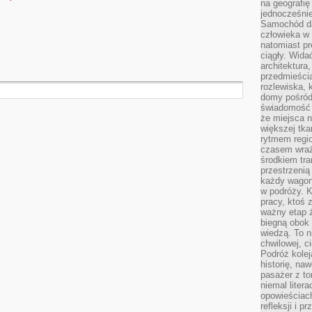
na geografię
jednocześnie
Samochód da
człowieka w 
natomiast p
ciągły. Widać
architektura,
przedmieści
rozlewiska,
domy pośród 
świadomość o
że miejsca n
większej tkan
rytmem regio
czasem wraże
środkiem tra
przestrzenią
każdy wago
w podróży. K
pracy, ktoś 
ważny etap ż
biegną obok 
wiedzą. To 
chwilowej, ci
Podróż kolej
historię, na
pasażer z to
niemal liter
opowieściach
refleksji i 