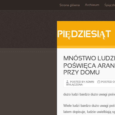
Archiwum
Strona główna
Śpiącz
PIĘDZIESIĄT
MNÓSTWO LUDZI
POŚWIĘCA ARAN
PRZY DOMU
POSTED BY ADMIN
POSTED ON
WYŁĄCZONA
dużo ludzi bardzo dużo uwagi poś
Wiele ludzi bardzo dużo uwagi po
latem dopisuje, ludzie uwielbiają