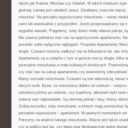
takich jak Kraków, Wrocław czy Gdańsk. W takich miastach żyje s
głośniej. Łatwiej jest odnaleźć pracę. Zarabiamy znacznie więcej
mieszkać. Na początku wypożyczamy mieszkanie – nieraz niedu
sami lub ewentualnie z przyjaciółmi. Jeżeli przeprowadzamy się 
wygodne warunki. Pragniemy, żeby dzieci miały własne pokoje, by 
Nie zawsze jednakże stać nas na wypożyczenie apartamentu. Na
pozwolić sobie wyłącznie najbogatsi. Pospolite Apartamenty Wa
drogie. Czasami musimy zadłużyć się na kilkanaście lat, aby móc
Apartamenty są w związku z tym w gruncie rzeczy drogie, kilka ra
przeciętne mieszkania w mało kultowych dzielnicach. Powinniś
czy stać nas na zakup apartamentu czy powinniśmy zdecydować 
Mamy rozmaite mieszkania. Czasami są one własnością, nieraz 
obcych osób. Bywa, że mieszkamy daleko od centrum – miejsce
odziedziczyliśmy po rodzinie, czy kupiliśmy, albowiem było tanie 
świecie nam odpowiadało. Są niemniej jednak i tacy, którzy ubóst
Zrobią wszystko, żeby mieszkanie, w którym mają zamieszkać był
porządnie wyposażone – apartament. W pewnych momentach nie li
Patrzymy na wnętrze takiego mieszkania. Ważne jest także osiedl
czy w pobliżu jest las, czy łatwo oraz błyskawicznie wolno dostać