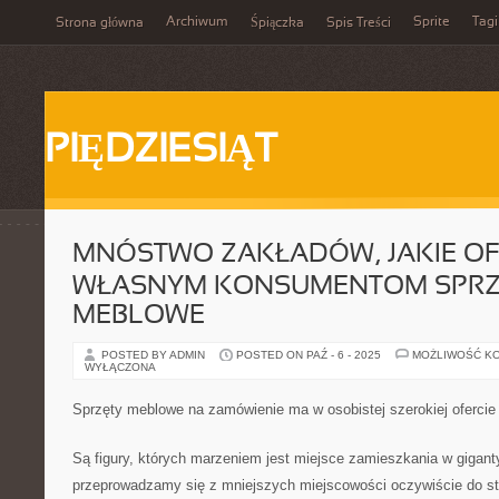
Archiwum
Sprite
Tagi
Strona główna
Śpiączka
Spis Treści
PIĘDZIESIĄT
MNÓSTWO ZAKŁADÓW, JAKIE OF
WŁASNYM KONSUMENTOM SPRZ
MEBLOWE
POSTED BY ADMIN
POSTED ON PAŹ - 6 - 2025
MOŻLIWOŚĆ K
WYŁĄCZONA
Sprzęty meblowe na zamówienie ma w osobistej szerokiej ofercie
Są figury, których marzeniem jest miejsce zamieszkania w gigan
przeprowadzamy się z mniejszych miejscowości oczywiście do st