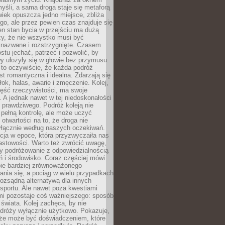
yśli, a sama droga staje się metaforą
iek opuszcza jedno miejsce, zbliża
ego, ale przez pewien czas znajduje się
n stan bycia w przejściu ma dużą
zy, że nie wszystko musi być
 nazwane i rozstrzygnięte. Czasem
ostu jechać, patrzeć i pozwolić, by
y ułożyły się w głowie bez przymusu.
to oczywiście, że każda podróż
st romantyczna i idealna. Zdarzają się
łok, hałas, awarie i zmęczenie. Kolej,
zęść rzeczywistości, ma swoje
. A jednak nawet w tej niedoskonałości
ś prawdziwego. Podróż koleją nie
pełną kontrolę, ale może uczyć
i otwartości na to, że droga nie
yłącznie według naszych oczekiwań.
cja w epoce, która przyzwyczaiła nas
astowości. Warto też zwrócić uwagę,
zy podróżowanie z odpowiedzialnością
ń i środowisko. Coraz częściej mówi
bie bardziej zrównoważonego
nia się, a pociąg w wielu przypadkach
rozsądną alternatywą dla innych
sportu. Ale nawet poza kwestiami
mi pozostaje coś ważniejszego: sposób
świata. Kolej zachęca, by nie
odróży wyłącznie użytkowo. Pokazuje,
kże może być doświadczeniem, które