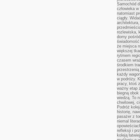
Samochód da
człowieka w 
natomiast p
ciągły. Widać
architektura,
przedmieści
rozlewiska,
domy pośród 
świadomość o
że miejsca n
większej tkan
rytmem regio
czasem wraże
środkiem tra
przestrzenią
każdy wago
w podróży. K
pracy, ktoś 
ważny etap ż
biegną obok 
wiedzą. To 
chwilowej, ci
Podróż kolej
historię, na
pasażer z to
niemal liter
opowieściach
refleksji i 
koleją łatwie
myśleniu o 