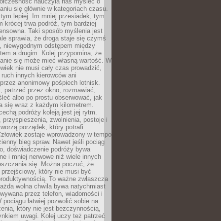
ółczesność nauczyła nas myśleć o
niu się głównie w kategoriach czasu.
 tym lepiej. Im mniej przesiadek, tym
m krócej trwa podróż, tym bardziej
ensowna. Taki sposób myślenia jest
ale sprawia, że droga staje się czymś
a, niewygodnym odstępem między
tem a drugim. Kolej przypomina, że
anie się może mieć własną wartość. W
wiek nie musi cały czas prowadzić,
 ruch innych kierowców ani
przez anonimowy pośpiech lotnisk.
, patrzeć przez okno, rozmawiać,
leć albo po prostu obserwować, jak
a się wraz z każdym kilometrem.
echą podróży koleją jest jej rytm.
, przyspieszenia, zwolnienia, postoje i
worzą porządek, który potrafi
Człowiek zostaje wprowadzony w tempo
zienny bieg spraw. Nawet jeśli pociąg
ko, doświadczenie podróży bywa
nne i mniej nerwowe niż wiele innych
eszczania się. Można poczuć, że
s przejściowy, który nie musi być
produktywnością. To ważne zwłaszcza
każda wolna chwila bywa natychmiast
wywana przez telefon, wiadomości i
 pociągu łatwiej pozwolić sobie na
enia, który nie jest bezczynnością,
nkiem uwagi. Kolej uczy też patrzeć