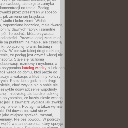
je swobodę, ale często zamyka
koncentracji na trasie. Pociąg
rowadzi przez przestrzeń w sposób
, jak zmienia się krajobraz,
 światło i kolor ziemi. Widać
a, zapomniane bocznice, małe dworce,
 kominy dawnych fabryk i samotne
pól. To podróż, która przywraca
dległości. Pozwala lepiej zrozumieć,
ie są punktami na mapie, ale częścią
ki, połączonej torami, historią i
nów. W połowie takiej drogi rodzi się
nie, że pociąg jest czymś więcej niż
nsportu. Staje się ruchomą
 obserwacji, rozmowy i myślenia, a
n przypomina
katalog wiedzy
o ludziach
toś wraca do domu, ktoś jedzie do
zaczyna wakacje, a ktoś inny kończy
ycia. Przez kilka godzin ich drogi
siebie, choć zwykle nic o sobie nie
niezwykłe doświadczenie wspólnoty
chej i nietrwałej, ale bardzo ludzkiej.
ą przypomina, że każdy niesie własną
wet jeśli z zewnątrz wygląda jak zwykły
rbą i biletem. Pociąg ma także wymiar
acki. Od dawna pojawiał się w
 jako miejsce spotkań, rozstań,
przemiany. Nie bez powodu. W podróży
j wejść w stan skupienia, który sprzyja
własnym życiu. Krajobraz za oknem