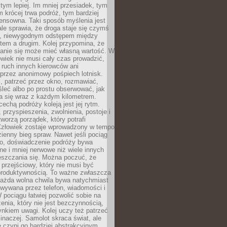
 tym lepiej. Im mniej przesiadek, tym
m krócej trwa podróż, tym bardziej
ensowna. Taki sposób myślenia jest
ale sprawia, że droga staje się czymś
a, niewygodnym odstępem między
tem a drugim. Kolej przypomina, że
anie się może mieć własną wartość. W
wiek nie musi cały czas prowadzić,
 ruch innych kierowców ani
przez anonimowy pośpiech lotnisk.
, patrzeć przez okno, rozmawiać,
leć albo po prostu obserwować, jak
a się wraz z każdym kilometrem.
echą podróży koleją jest jej rytm.
, przyspieszenia, zwolnienia, postoje i
worzą porządek, który potrafi
Człowiek zostaje wprowadzony w tempo
zienny bieg spraw. Nawet jeśli pociąg
ko, doświadczenie podróży bywa
nne i mniej nerwowe niż wiele innych
eszczania się. Można poczuć, że
s przejściowy, który nie musi być
produktywnością. To ważne zwłaszcza
każda wolna chwila bywa natychmiast
wywana przez telefon, wiadomości i
 pociągu łatwiej pozwolić sobie na
enia, który nie jest bezczynnością,
nkiem uwagi. Kolej uczy też patrzeć
 inaczej. Samolot skraca świat, ale
 czyni go bardziej abstrakcyjnym.