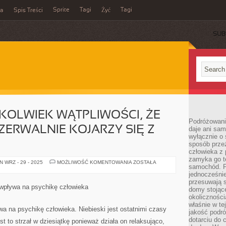
Sprite
Tagi
Tagi
ka
Spis Treści
Żyć
SUB
JKOLWIEK WĄTPLIWOŚCI, ŻE
Podróżowani
ERWALNIE KOJARZY SIĘ Z
daje ani sam
wyłącznie o 
sposób prze
człowieka z p
zamyka go te
NIE
 WRZ - 29 - 2025
MOŻLIWOŚĆ KOMENTOWANIA
ZOSTAŁA
samochód. Po
ULEGA
JAKIEJKOLWIEK
jednocześni
WĄTPLIWOŚCI,
przesuwają s
ŻE
 wpływa na psychikę człowieka
domy stojące
CHOROBA
NIEROZERWALNIE
okolicznośc
KOJARZY
właśnie w te
SIĘ
a na psychikę człowieka. Niebieski jest ostatnimi czasy
jakość podró
Z
BÓLEM
dotarciu do 
st to strzał w dziesiątkę ponieważ działa on relaksująco,