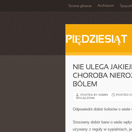
Archiwum
Strona główna
Śpiącz
PIĘDZIESIĄT
NIE ULEGA JAKIE
CHOROBA NIEROZ
BÓLEM
POSTED BY ADMIN
POSTED ON
WYŁĄCZONA
Odpowiedni dobór kolorów o wiele
Stosowny dobór barw o wiele wpływ
używany z reguły w sypialniach, je