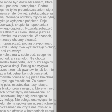
kże może być doświadczeniem, które
eku porusza i porządkuje. Podróż
więc nie tylko przemieszczaniem się z
iejsce, ale również sztuką patrzenia
niej. Wymaga odrobiny zgody na rytm,
dyktuje wyłącznie pośpiech. Daje
serwacji, skupienia i spotkania z
w jego ciągłości. Pozwala zobaczyć,
czątkiem a celem istnieje jeszcze
a również ma znaczenie. W czasach,
le rzeczy chcemy skracać,
 i upraszczać, pociąg przypomina o
ejazdu, który trwa wystarczająco długo,
 coś zauważyć.
e koleją ma w sobie coś, czego nie
ochód, ani samolot. Nie chodzi
środek transportu, lecz o szczególny
żywania drogi. Pociąg nie wyrywa
rzestrzeni tak gwałtownie jak lot, nie
ż w tak pełnej kontroli bańce jak
zwala poruszać się przez krajobraz i
e być jego świadkiem. Za oknem
ię pola, miasteczka, lasy, stacje,
 blisko torów i miejsca, które w innych
iach pozostałyby niezauważone. To
j obserwacji kryje się szczególna
ży koleją. Nie polega ona wyłącznie na
celu, ale na spokojnym uczestnictwie w
ółczesność nauczyła nas myśleć o
niu się głównie w kategoriach czasu.