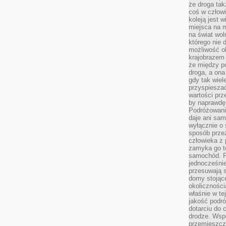
że droga ta
coś w człowi
koleją jest 
miejsca na m
na świat wol
którego nie 
możliwość ob
krajobrazem 
że między po
droga, a on
gdy tak wie
przyspieszać
wartości prz
by naprawdę
Podróżowani
daje ani sam
wyłącznie o 
sposób prze
człowieka z p
zamyka go te
samochód. Po
jednocześni
przesuwają s
domy stojące
okolicznośc
właśnie w te
jakość podró
dotarciu do 
drodze. Wsp
przemieszcza