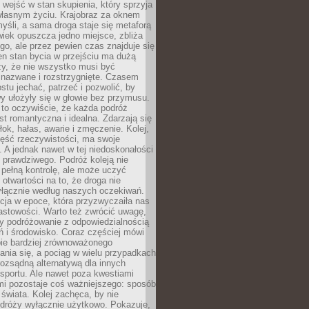
j wejść w stan skupienia, który sprzyja
własnym życiu. Krajobraz za oknem
yśli, a sama droga staje się metaforą
iek opuszcza jedno miejsce, zbliża
ego, ale przez pewien czas znajduje się
n stan bycia w przejściu ma dużą
zy, że nie wszystko musi być
 nazwane i rozstrzygnięte. Czasem
ostu jechać, patrzeć i pozwolić, by
y ułożyły się w głowie bez przymusu.
to oczywiście, że każda podróż
st romantyczna i idealna. Zdarzają się
łok, hałas, awarie i zmęczenie. Kolej,
zęść rzeczywistości, ma swoje
. A jednak nawet w tej niedoskonałości
ś prawdziwego. Podróż koleją nie
pełną kontrolę, ale może uczyć
i otwartości na to, że droga nie
yłącznie według naszych oczekiwań.
cja w epoce, która przyzwyczaiła nas
astowości. Warto też zwrócić uwagę,
zy podróżowanie z odpowiedzialnością
ń i środowisko. Coraz częściej mówi
bie bardziej zrównoważonego
nia się, a pociąg w wielu przypadkach
rozsądną alternatywą dla innych
sportu. Ale nawet poza kwestiami
mi pozostaje coś ważniejszego: sposób
świata. Kolej zachęca, by nie
odróży wyłącznie użytkowo. Pokazuje,