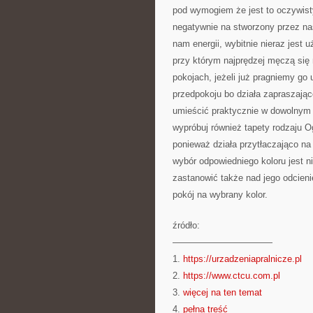
pod wymogiem że jest to oczywist
negatywnie na stworzony przez nas
nam energii, wybitnie nieraz jest u
przy którym najprędzej męczą się 
pokojach, jeżeli już pragniemy go 
przedpokoju bo działa zapraszając
umieścić praktycznie w dowolnym 
wypróbuj również tapety rodzaju 
ponieważ działa przytłaczająco n
wybór odpowiedniego koloru jest n
zastanowić także nad jego odcien
pokój na wybrany kolor.
źródło:
———————————
1.
https://urzadzeniapralnicze.pl
2.
https://www.ctcu.com.pl
3.
więcej na ten temat
4.
pełna treść