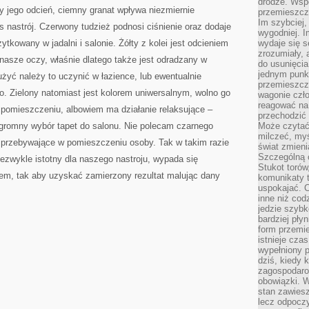
drodze. Wsp
y jego odcień, ciemny granat wpływa niezmiernie
przemieszcza
Im szybciej,
 nastrój. Czerwony tudzież podnosi ciśnienie oraz dodaje
wygodniej. I
żytkowany w jadalni i salonie. Żółty z kolei jest odcieniem
wydaje się s
zrozumiały, 
nasze oczy, właśnie dlatego także jest odradzany w
do usunięci
jednym punk
użyć należy to uczynić w łazience, lub ewentualnie
przemieszcz
o. Zielony natomiast jest kolorem uniwersalnym, wolno go
wagonie czło
reagować na
pomieszczeniu, albowiem ma działanie relaksujące –
przechodzić 
Ogromny wybór tapet do salonu. Nie polecam czarnego
Może czytać
milczeć, myś
a przebywające w pomieszczeniu osoby. Tak w takim razie
świat zmieni
Szczególną c
iezwykle istotny dla naszego nastroju, wypada się
Stukot torów
iem, tak aby uzyskać zamierzony rezultat malując dany
komunikaty t
uspokajać. 
inne niż cod
jedzie szyb
bardziej pły
form przemi
istnieje cza
wypełniony 
dziś, kiedy 
zagospodaro
obowiązki. W
stan zawiesz
lecz odpoczy