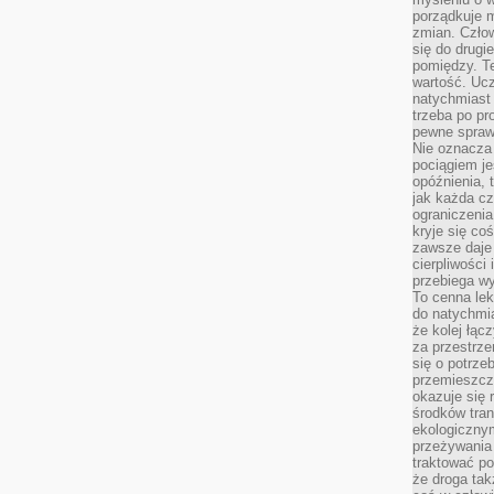
porządkuje m
zmian. Człow
się do drugi
pomiędzy. Te
wartość. Uc
natychmiast
trzeba po pr
pewne spraw
Nie oznacza 
pociągiem je
opóźnienia, t
jak każda c
ograniczenia
kryje się co
zawsze daje 
cierpliwości 
przebiega w
To cenna lek
do natychmi
że kolej łąc
za przestrze
się o potrze
przemieszcza
okazuje się 
środków tran
ekologiczny
przeżywania 
traktować p
że droga ta