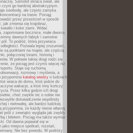
 inaczej. Samolot skraca świat, ale
 czyni go bardziej abstrakcyjnym.
je swobodę, ale często zamyka
koncentracji na trasie. Pociąg
rowadzi przez przestrzeń w sposób
, jak zmienia się krajobraz,
 światło i kolor ziemi. Widać
a, zapomniane bocznice, małe dworce,
 kominy dawnych fabryk i samotne
pól. To podróż, która przywraca
dległości. Pozwala lepiej zrozumieć,
ie są punktami na mapie, ale częścią
ki, połączonej torami, historią i
nów. W połowie takiej drogi rodzi się
nie, że pociąg jest czymś więcej niż
nsportu. Staje się ruchomą
 obserwacji, rozmowy i myślenia, a
n przypomina
katalog wiedzy
o ludziach
toś wraca do domu, ktoś jedzie do
zaczyna wakacje, a ktoś inny kończy
ycia. Przez kilka godzin ich drogi
siebie, choć zwykle nic o sobie nie
niezwykłe doświadczenie wspólnoty
chej i nietrwałej, ale bardzo ludzkiej.
ą przypomina, że każdy niesie własną
wet jeśli z zewnątrz wygląda jak zwykły
rbą i biletem. Pociąg ma także wymiar
acki. Od dawna pojawiał się w
 jako miejsce spotkań, rozstań,
przemiany. Nie bez powodu. W podróży