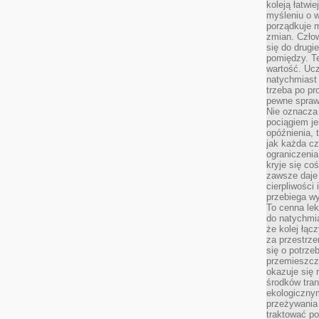
koleją łatwie
myśleniu o 
porządkuje m
zmian. Człow
się do drugi
pomiędzy. Te
wartość. Uc
natychmiast
trzeba po pr
pewne spraw
Nie oznacza 
pociągiem je
opóźnienia, t
jak każda c
ograniczenia
kryje się co
zawsze daje 
cierpliwości 
przebiega w
To cenna lek
do natychmi
że kolej łąc
za przestrze
się o potrze
przemieszcza
okazuje się 
środków tran
ekologiczny
przeżywania 
traktować p