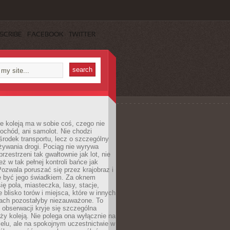
SCRIBE
FACEBOOK
TWITTER
e koleją ma w sobie coś, czego nie
ochód, ani samolot. Nie chodzi
środek transportu, lecz o szczególny
żywania drogi. Pociąg nie wyrywa
rzestrzeni tak gwałtownie jak lot, nie
ż w tak pełnej kontroli bańce jak
zwala poruszać się przez krajobraz i
e być jego świadkiem. Za oknem
ię pola, miasteczka, lasy, stacje,
 blisko torów i miejsca, które w innych
iach pozostałyby niezauważone. To
j obserwacji kryje się szczególna
ży koleją. Nie polega ona wyłącznie na
celu, ale na spokojnym uczestnictwie w