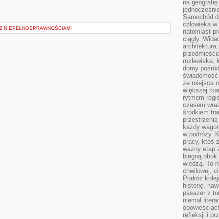
na geografię
jednocześnie
Samochód da
człowieka w 
I Z NIEPEŁNOSPRAWNOŚCIAMI
natomiast p
ciągły. Widać
architektura,
przedmieści
rozlewiska,
domy pośród 
świadomość o
że miejsca n
większej tkan
rytmem regio
czasem wraże
środkiem tra
przestrzenią
każdy wago
w podróży. K
pracy, ktoś 
ważny etap ż
biegną obok 
wiedzą. To 
chwilowej, ci
Podróż kolej
historię, na
pasażer z to
niemal liter
opowieściach
refleksji i 