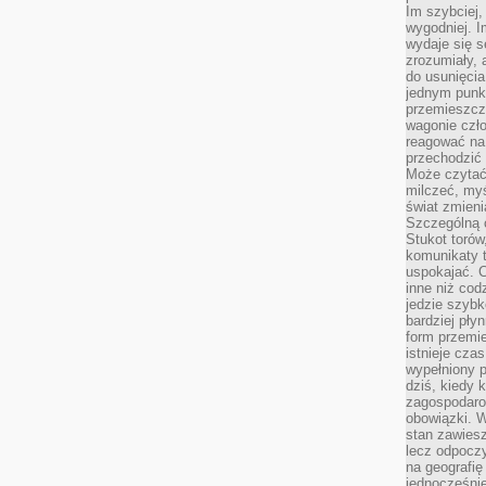
Im szybciej,
wygodniej. I
wydaje się s
zrozumiały, 
do usunięci
jednym punk
przemieszcz
wagonie czło
reagować na
przechodzić 
Może czytać
milczeć, myś
świat zmieni
Szczególną c
Stukot torów
komunikaty t
uspokajać. 
inne niż cod
jedzie szyb
bardziej pły
form przemi
istnieje cza
wypełniony 
dziś, kiedy 
zagospodaro
obowiązki. W
stan zawiesz
lecz odpoczy
na geografię
jednocześnie