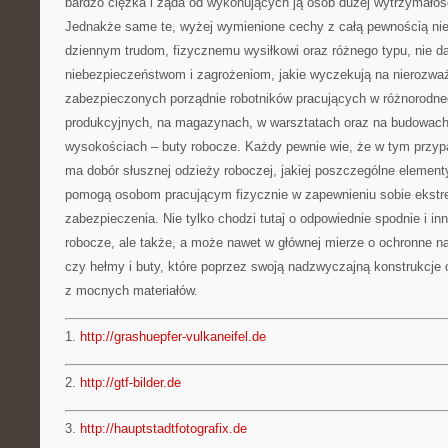
bardzo ciężka i żąda od wykonujących ją osób dużej wytrzymałości
Jednakże same te, wyżej wymienione cechy z całą pewnością nie
dziennym trudom, fizycznemu wysiłkowi oraz różnego typu, nie d
niebezpieczeństwom i zagrożeniom, jakie wyczekują na nierozwa
zabezpieczonych porządnie robotników pracujących w różnorodne
produkcyjnych, na magazynach, w warsztatach oraz na budowach,
wysokościach – buty robocze. Każdy pewnie wie, że w tym przyp
ma dobór słusznej odzieży roboczej, jakiej poszczególne element
pomogą osobom pracującym fizycznie w zapewnieniu sobie ekst
zabezpieczenia. Nie tylko chodzi tutaj o odpowiednie spodnie i in
robocze, ale także, a może nawet w głównej mierze o ochronne nak
czy hełmy i buty, które poprzez swoją nadzwyczajną konstrukcj
z mocnych materiałów.
1.
http://grashuepfer-vulkaneifel.de
2.
http://gtf-bilder.de
3.
http://hauptstadtfotografix.de