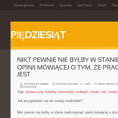
Archiwum
Sprite
Tagi
Strona główna
Śpiączka
Spis Treści
PIĘDZIESIĄT
NIKT PEWNIE NIE BYŁBY W STAN
OPINII MÓWIĄCEJ O TYM, ŻE PRA
JEST
POSTED BY ADMIN
POSTED ON GRU - 8 - 2025
MOŻLIWOŚĆ 
WYŁĄCZONA
Tagi:
dziewczyny
,
kobiety
,
kosmetyki
,
makijaż
,
moda
,
styl
,
uroda
Jak przygotować się do swojej studniówki?
Nikt pewnie nie byłby w stanie nadszarpnąć opinii mówiącej o tym,