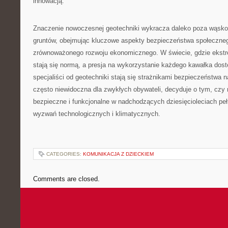
innowacją.
Znaczenie nowoczesnej geotechniki wykracza daleko poza wąsko 
gruntów, obejmując kluczowe aspekty bezpieczeństwa społeczneg
zrównoważonego rozwoju ekonomicznego. W świecie, gdzie ekst
stają się normą, a presja na wykorzystanie każdego kawałka dost
specjaliści od geotechniki stają się strażnikami bezpieczeństwa na
często niewidoczna dla zwykłych obywateli, decyduje o tym, czy
bezpieczne i funkcjonalne w nadchodzących dziesięcioleciach p
wyzwań technologicznych i klimatycznych.
CATEGORIES:
KOMUNIKACJA Z DZIECKIEM
Comments are closed.