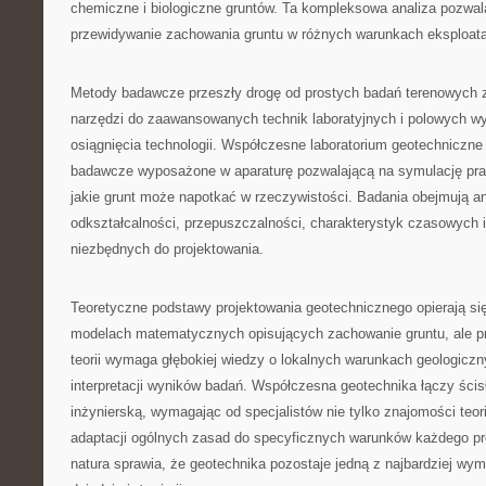
chemiczne i biologiczne gruntów. Ta kompleksowa analiza pozwal
przewidywanie zachowania gruntu w różnych warunkach eksploat
Metody badawcze przeszły drogę od prostych badań terenowych
narzędzi do zaawansowanych technik laboratyjnych i polowych w
osiągnięcia technologii. Współczesne laboratorium geotechniczne
badawcze wyposażone w aparaturę pozwalającą na symulację pr
jakie grunt może napotkać w rzeczywistości. Badania obejmują an
odkształcalności, przepuszczalności, charakterystyk czasowych 
niezbędnych do projektowania.
Teoretyczne podstawy projektowania geotechnicznego opierają 
modelach matematycznych opisujących zachowanie gruntu, ale p
teorii wymaga głębokiej wiedzy o lokalnych warunkach geologicz
interpretacji wyników badań. Współczesna geotechnika łączy ścis
inżynierską, wymagając od specjalistów nie tylko znajomości teori
adaptacji ogólnych zasad do specyficznych warunków każdego pro
natura sprawia, że geotechnika pozostaje jedną z najbardziej wy