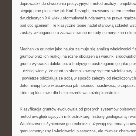
doprowadził do stworzenia precyzyjnych metod analizy i projektow
sięgają prac pionierów jak Karl Terzaghi, nazywany ojcem mechani
dwudziestych XX wieku sformułował fundamentalne prawa rządzą
pod obciążeniem. Te klasyczne teorie nadal stanowią szkielet wsp
zostały wzbogacone o zaawansowane metody numeryczne i eksp
Mechanika gruntów jako nauka zajmuje się analizą właściwości f
gruntów oraz ich reakcji na różne obciążenia i warunki środowis
gruntu wykracza daleko poza tradycyjne postrzeganie go jako pro
– dzisiaj wiemy, że grunt to skomplikowany system wielofazowy, 
i powietrze oddziałują ze sobą w sposób zależny od niezliczonych
determinują takie właściwości jak nośność, ściśliwość, przepuszc
które są kluczowe dla bezpieczeństwa każdej konstrukcji.
Klasyfikacja gruntów ewoluowała od prostych systemów opisow
metod uwzględniających mikrostrukturę, historię geologiczną i wa
Współcześni inżynierowie geotechniczni używają systematyki uwzg
granulometryczny i właściwości plastyczne, ale również charakter