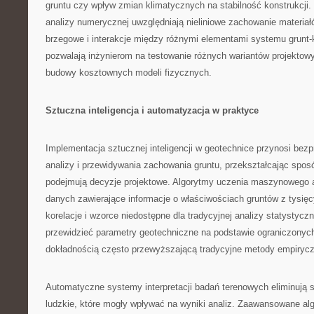
gruntu czy wpływ zmian klimatycznych na stabilność konstrukcj
analizy numerycznej uwzględniają nieliniowe zachowanie materiał
brzegowe i interakcje między różnymi elementami systemu grunt-
pozwalają inżynierom na testowanie różnych wariantów projektow
budowy kosztownych modeli fizycznych.
Sztuczna inteligencja i automatyzacja w praktyce
Implementacja sztucznej inteligencji w geotechnice przynosi be
analizy i przewidywania zachowania gruntu, przekształcając sposó
podejmują decyzje projektowe. Algorytmy uczenia maszynowego 
danych zawierające informacje o właściwościach gruntów z tysięcy
korelacje i wzorce niedostępne dla tradycyjnej analizy statystyczn
przewidzieć parametry geotechniczne na podstawie ograniczonyc
dokładnością często przewyższającą tradycyjne metody empiryc
Automatyczne systemy interpretacji badań terenowych eliminują 
ludzkie, które mogły wpływać na wyniki analiz. Zaawansowane alg