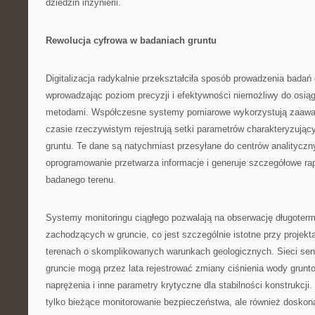
dziedzin inżynierii.
Rewolucja cyfrowa w badaniach gruntu
Digitalizacja radykalnie przekształciła sposób prowadzenia badań
wprowadzając poziom precyzji i efektywności niemożliwy do osiąg
metodami. Współczesne systemy pomiarowe wykorzystują zaawa
czasie rzeczywistym rejestrują setki parametrów charakteryzując
gruntu. Te dane są natychmiast przesyłane do centrów analityczn
oprogramowanie przetwarza informacje i generuje szczegółowe ra
badanego terenu.
Systemy monitoringu ciągłego pozwalają na obserwację długoter
zachodzących w gruncie, co jest szczególnie istotne przy projek
terenach o skomplikowanych warunkach geologicznych. Sieci se
gruncie mogą przez lata rejestrować zmiany ciśnienia wody grunt
naprężenia i inne parametry krytyczne dla stabilności konstrukcji.
tylko bieżące monitorowanie bezpieczeństwa, ale również doskona