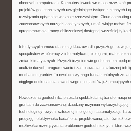
obecnych komputerach. Komputery kwantowe mogą rozwiązać pro
projektów geotechnicznych uwzględniające tysiące zmiennych i o
rozwiązania optymalne w czasie rzeczywistym. Cloud computing 
zaawansowanych narzędzi analitycznych, umożliwiając małym fi
oprogramowania i mocy obliczeniowej dostępnej wcześniej tylko dl
Interdyscyplinarność stanie się kluczowa dla przyszłego rozwoju
specjalistów współpracy z informatykami, biologami, materiałozna
zmian klimatycznych. Przyszli inżynierowie geotechniczni będą mu
analizie danych, programowaniu i zastosowaniach sztucznej intelig
mechanice gruntów. Ta ewolucja wymaga fundamentalnych zmian w 
ciągłego doskonalenia zawodowego specjalistów już pracujących 
Nowoczesna geotechnika przeszła spektakularną transformację od
gruntach do zaawansowanej dziedziny inżynierii wykorzystującej 
technologii cyfrowych, sztucznej inteligencji i automatyzacji. Ta e
precyzję i efektywność badań oraz projektowania, ale również otw
możliwości rozwiązywania problemów geotechnicznych, które wcz