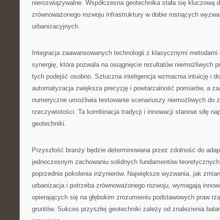
nierozwiązywalne. Współczesna geotechnika stała się kluczową d
zrównoważonego rozwoju infrastruktury w dobie rosnących wyzwa
urbanizacyjnych.
Integracja zaawansowanych technologii z klasycznymi metodami
synergię, która pozwala na osiągnięcie rezultatów niemożliwych 
tych podejść osobno. Sztuczna inteligencja wzmacnia intuicję i d
automatyzacja zwiększa precyzję i powtarzalność pomiarów, a 
numeryczne umożliwia testowanie scenariuszy niemożliwych do z
rzeczywistości. Ta kombinacja tradycji i innowacji stanowi siłę 
geotechniki.
Przyszłość branży będzie determinowana przez zdolność do adapt
jednoczesnym zachowaniu solidnych fundamentów teoretycznyc
poprzednie pokolenia inżynierów. Największe wyzwania, jak zmia
urbanizacja i potrzeba zrównoważonego rozwoju, wymagają innow
opierających się na głębokim zrozumieniu podstawowych praw r
gruntów. Sukces przyszłej geotechniki zależy od znalezienia bala