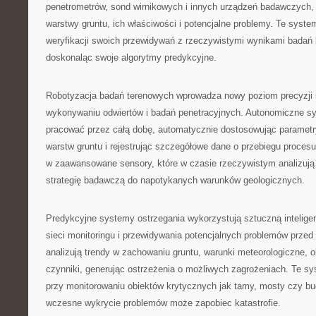
penetrometrów, sond wirnikowych i innych urządzeń badawczych, 
warstwy gruntu, ich właściwości i potencjalne problemy. Te syst
weryfikacji swoich przewidywań z rzeczywistymi wynikami badań l
doskonaląc swoje algorytmy predykcyjne.
Robotyzacja badań terenowych wprowadza nowy poziom precyzji 
wykonywaniu odwiertów i badań penetracyjnych. Autonomiczne s
pracować przez całą dobę, automatycznie dostosowując parametr
warstw gruntu i rejestrując szczegółowe dane o przebiegu proces
w zaawansowane sensory, które w czasie rzeczywistym analizują 
strategię badawczą do napotykanych warunków geologicznych.
Predykcyjne systemy ostrzegania wykorzystują sztuczną intelige
sieci monitoringu i przewidywania potencjalnych problemów przed
analizują trendy w zachowaniu gruntu, warunki meteorologiczne, ob
czynniki, generując ostrzeżenia o możliwych zagrożeniach. Te s
przy monitorowaniu obiektów krytycznych jak tamy, mosty czy bu
wczesne wykrycie problemów może zapobiec katastrofie.