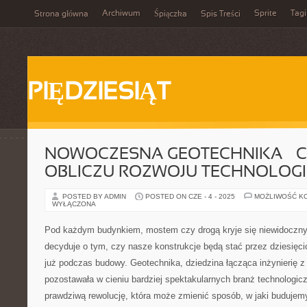
Archiwum
Sprite
Tagi
Strona główna
Śpiączka
Spis Treści
PIĘDZIESIĄT
NOWOCZESNA GEOTECHNIKA – C
OBLICZU ROZWOJU TECHNOLOGI
POSTED BY ADMIN
POSTED ON CZE - 4 - 2025
MOŻLIWOŚĆ K
WYŁĄCZONA
Pod każdym budynkiem, mostem czy drogą kryje się niewidoczny 
decyduje o tym, czy nasze konstrukcje będą stać przez dziesięcio
już podczas budowy. Geotechnika, dziedzina łącząca inżynierię z 
pozostawała w cieniu bardziej spektakularnych branż technologicz
prawdziwą rewolucję, która może zmienić sposób, w jaki budujem