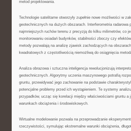
metod projektowania.
Technologie satelitarne otworzyły zupełnie nowe możliwości w za
geotechnicznych na dużych obszarach. Interferometria radarowa
najmniejszych ruchów terenu z precyzją do kilku milimetrów, co j
monitorowaniu osiadań budynków, stabilności zboczy czy efektów 
metody pozwalają na analizę zjawisk zachodzących na obszarach
kwadratowych z częstotliwością niemożliwą do osiągnięcia meto
Analiza obrazowa i sztuczna inteligencja rewolucjonizują interpre
geotechnicznych. Algorytmy uczenia maszynowego potrafią rozp
gruntu, przewidywać jego zachowanie na podstawie charakterystyk
potencjalne problemy przed ich wystąpieniem. Te systemy analizu
przypadków, ucząc się korelacji między właściwościami gruntu a
warunkach obciążenia i środowiskowych.
Wirtualne modelowanie pozwala na przeprowadzanie eksperymen
rzeczywistości, symulując ekstremalne warunki obciążenia, długo