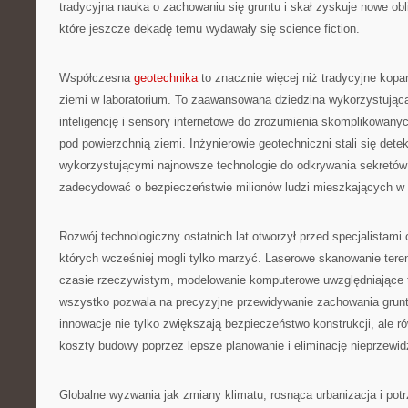
tradycyjna nauka o zachowaniu się gruntu i skał zyskuje nowe obl
które jeszcze dekadę temu wydawały się science fiction.
Współczesna
geotechnika
to znacznie więcej niż tradycyjne kopan
ziemi w laboratorium. To zaawansowana dziedzina wykorzystująca 
inteligencję i sensory internetowe do zrozumienia skomplikowa
pod powierzchnią ziemi. Inżynierowie geotechniczni stali się dete
wykorzystującymi najnowsze technologie do odkrywania sekretów
zadecydować o bezpieczeństwie milionów ludzi mieszkających w 
Rozwój technologiczny ostatnich lat otworzył przed specjalistami 
których wcześniej mogli tylko marzyć. Laserowe skanowanie tere
czasie rzeczywistym, modelowanie komputerowe uwzględniające 
wszystko pozwala na precyzyjne przewidywanie zachowania grun
innowacje nie tylko zwiększają bezpieczeństwo konstrukcji, ale r
koszty budowy poprzez lepsze planowanie i eliminację nieprzewi
Globalne wyzwania jak zmiany klimatu, rosnąca urbanizacja i po