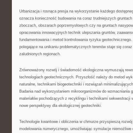
Urbanizacja i rosnąca presja na wykorzystanie każdego dostępn
oznacza konieczność budowania na coraz trudniejszych gruntach
zboczach, obszarach poprzemysłowych czy na gruntach nasypo
opracowania innowacyjnych technik ulepszania gruntów, zaawa
fundamentowania i metod kontrolowania ryzyka geotechnicznego.
polegające na unikaniu problematycznych terenów staje się coraz
zaludnionych regionach.
Zrównoważony rozwój i świadomość ekologiczna wymuszają rewolu
technologiach geotechnicznych. Przyszłość należy do metod wyk
naturalne, technikami biogeotechniki i rozwiązań minimalizującyc
Badania nad wykorzystaniem mikroorganizmów do wzmacniania g
materiałów pochodzących z recyklingu i technikami sekwestracji w
nowe perspektywy dla ekologicznej geotechniki.
Technologie kwantowe i obliczenia w chmurze przyspieszą rozw
modelowania numerycznego, umożliwiając symulacje niemożliwe 