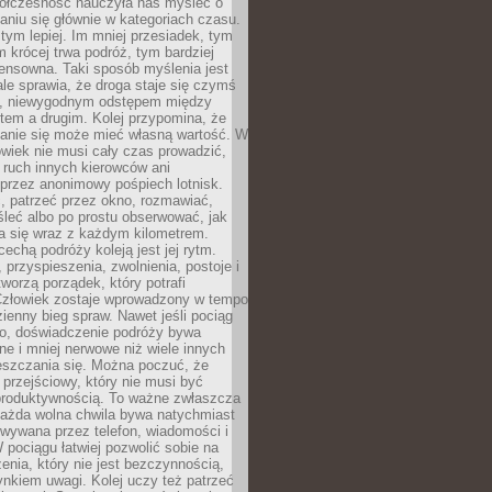
ółczesność nauczyła nas myśleć o
niu się głównie w kategoriach czasu.
 tym lepiej. Im mniej przesiadek, tym
m krócej trwa podróż, tym bardziej
ensowna. Taki sposób myślenia jest
ale sprawia, że droga staje się czymś
a, niewygodnym odstępem między
tem a drugim. Kolej przypomina, że
anie się może mieć własną wartość. W
wiek nie musi cały czas prowadzić,
 ruch innych kierowców ani
przez anonimowy pośpiech lotnisk.
, patrzeć przez okno, rozmawiać,
leć albo po prostu obserwować, jak
a się wraz z każdym kilometrem.
echą podróży koleją jest jej rytm.
, przyspieszenia, zwolnienia, postoje i
worzą porządek, który potrafi
Człowiek zostaje wprowadzony w tempo
zienny bieg spraw. Nawet jeśli pociąg
ko, doświadczenie podróży bywa
nne i mniej nerwowe niż wiele innych
eszczania się. Można poczuć, że
s przejściowy, który nie musi być
produktywnością. To ważne zwłaszcza
każda wolna chwila bywa natychmiast
wywana przez telefon, wiadomości i
 pociągu łatwiej pozwolić sobie na
enia, który nie jest bezczynnością,
nkiem uwagi. Kolej uczy też patrzeć