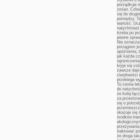
porządkuje m
zmian. Człow
się do drugi
pomiędzy. Te
wartość. Uc
natychmiast
trzeba po pr
pewne spraw
Nie oznacza 
pociągiem je
opóźnienia, t
jak każda c
ograniczenia
kryje się co
zawsze daje 
cierpliwości 
przebiega w
To cenna lek
do natychmi
że kolej łąc
za przestrze
się o potrze
przemieszcza
okazuje się 
środków tran
ekologiczny
przeżywania 
traktować p
że droga ta