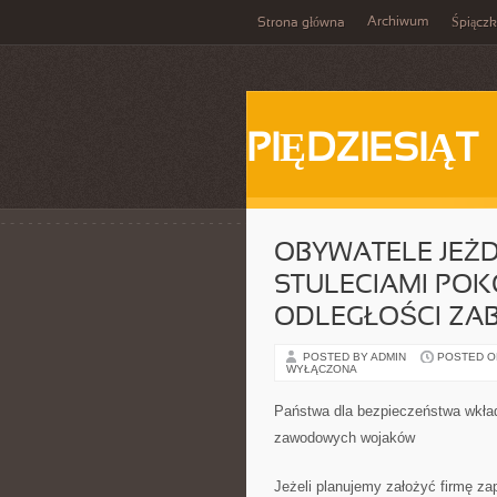
Archiwum
Strona główna
Śpiącz
PIĘDZIESIĄT
OBYWATELE JEŻD
STULECIAMI POK
ODLEGŁOŚCI ZA
POSTED BY ADMIN
POSTED ON 
WYŁĄCZONA
Państwa dla bezpieczeństwa wkłada
zawodowych wojaków
Jeżeli planujemy założyć firmę z