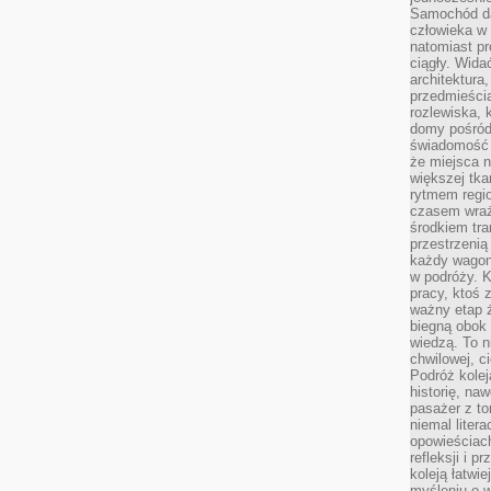
Samochód da
człowieka w 
natomiast p
ciągły. Widać
architektura,
przedmieści
rozlewiska,
domy pośród 
świadomość o
że miejsca n
większej tkan
rytmem regio
czasem wraże
środkiem tra
przestrzenią
każdy wago
w podróży. K
pracy, ktoś 
ważny etap ż
biegną obok 
wiedzą. To 
chwilowej, ci
Podróż kolej
historię, na
pasażer z to
niemal liter
opowieściach
refleksji i 
koleją łatwie
myśleniu o 