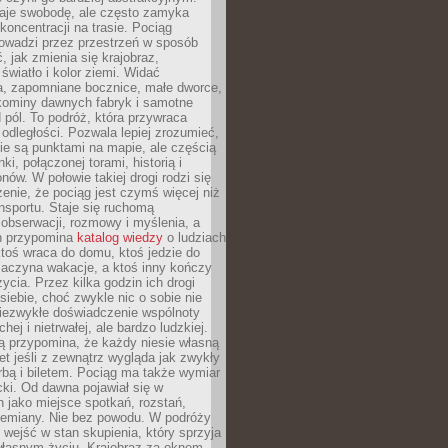
je swobodę, ale często zamyka
koncentracji na trasie. Pociąg
rowadzi przez przestrzeń w sposób
, jak zmienia się krajobraz,
 światło i kolor ziemi. Widać
a, zapomniane bocznice, małe dworce,
 kominy dawnych fabryk i samotne
pól. To podróż, która przywraca
dległości. Pozwala lepiej zrozumieć,
ie są punktami na mapie, ale częścią
ki, połączonej torami, historią i
nów. W połowie takiej drogi rodzi się
nie, że pociąg jest czymś więcej niż
nsportu. Staje się ruchomą
 obserwacji, rozmowy i myślenia, a
n przypomina
katalog wiedzy
o ludziach
toś wraca do domu, ktoś jedzie do
zaczyna wakacje, a ktoś inny kończy
ycia. Przez kilka godzin ich drogi
siebie, choć zwykle nic o sobie nie
niezwykłe doświadczenie wspólnoty
chej i nietrwałej, ale bardzo ludzkiej.
ą przypomina, że każdy niesie własną
wet jeśli z zewnątrz wygląda jak zwykły
rbą i biletem. Pociąg ma także wymiar
acki. Od dawna pojawiał się w
 jako miejsce spotkań, rozstań,
przemiany. Nie bez powodu. W podróży
j wejść w stan skupienia, który sprzyja
własnym życiu. Krajobraz za oknem