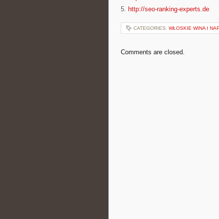
5.
http://seo-ranking-experts.de
CATEGORIES:
WŁOSKIE WINA I NA
Comments are closed.