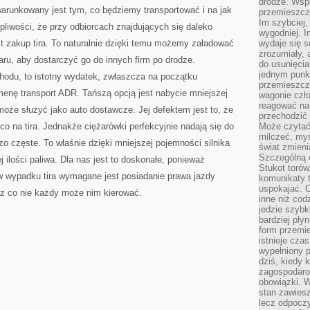
drodze. Wsp
arunkowany jest tym, co będziemy transportować i na jak
przemieszcza
Im szybciej,
pliwości, że przy odbiorcach znajdujących się daleko
wygodniej. I
t zakup tira. To naturalnie dzięki temu możemy załadować
wydaje się s
zrozumiały, 
ru, aby dostarczyć go do innych firm po drodze.
do usunięci
jednym punk
odu, to istotny wydatek, zwłaszcza na początku
przemieszcz
menę transport ADR. Tańszą opcją jest nabycie mniejszej
wagonie czło
reagować na
oże służyć jako auto dostawcze. Jej defektem jest to, że
przechodzić 
 co na tira. Jednakże ciężarówki perfekcyjnie nadają się do
Może czytać
milczeć, myś
zo częste. To właśnie dzięki mniejszej pojemności silnika
świat zmieni
Szczególną c
 ilości paliwa. Dla nas jest to doskonałe, ponieważ
Stukot torów
 wypadku tira wymagane jest posiadanie prawa jazdy
komunikaty t
uspokajać. 
zez co nie każdy może nim kierować.
inne niż cod
jedzie szyb
bardziej pły
form przemi
istnieje cza
wypełniony 
dziś, kiedy 
zagospodaro
obowiązki. W
stan zawiesz
lecz odpoczy