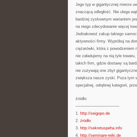
Jego typ w gigantycznej mierze uw
znaczącą odległość. Nie ulega wąt
bardziej zyskownym wariantem jes
na niego zdecydowanie więcej towa
Jednakowoż zakup takiego samoch
aktywności firmy. Wypróbuj na do
ciężarówki, która z powodzeniem m
nie załadujemy na nią tyle towaru,
takich firm, gdzie dostawy są bard
nie zużywają one zbyt gigantycznej
zwiększa nasze zyski. Poza tym w
specjalnej, odrębnej kategorii, pr
źródło:
———————————
1.
http://seigopo.de
2.
źródło
3.
http://sekretuspeha.info
4.
http://seminare-reiki.de