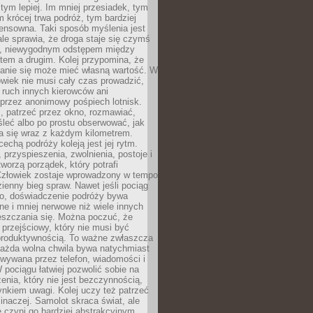
 tym lepiej. Im mniej przesiadek, tym
m krócej trwa podróż, tym bardziej
ensowna. Taki sposób myślenia jest
ale sprawia, że droga staje się czymś
a, niewygodnym odstępem między
tem a drugim. Kolej przypomina, że
anie się może mieć własną wartość. W
wiek nie musi cały czas prowadzić,
 ruch innych kierowców ani
przez anonimowy pośpiech lotnisk.
, patrzeć przez okno, rozmawiać,
leć albo po prostu obserwować, jak
a się wraz z każdym kilometrem.
echą podróży koleją jest jej rytm.
, przyspieszenia, zwolnienia, postoje i
worzą porządek, który potrafi
Człowiek zostaje wprowadzony w tempo
zienny bieg spraw. Nawet jeśli pociąg
ko, doświadczenie podróży bywa
nne i mniej nerwowe niż wiele innych
eszczania się. Można poczuć, że
s przejściowy, który nie musi być
produktywnością. To ważne zwłaszcza
każda wolna chwila bywa natychmiast
wywana przez telefon, wiadomości i
 pociągu łatwiej pozwolić sobie na
enia, który nie jest bezczynnością,
nkiem uwagi. Kolej uczy też patrzeć
 inaczej. Samolot skraca świat, ale
 czyni go bardziej abstrakcyjnym.