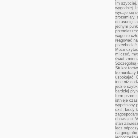
Im szybciej,
wygodniej. I
wydaje się s
zrozumiały, 
do usunięci
jednym punk
przemieszcz
wagonie czło
reagować na
przechodzić 
Może czytać
milczeć, myś
świat zmieni
Szczególną c
Stukot torów
komunikaty t
uspokajać. 
inne niż cod
jedzie szyb
bardziej pły
form przemi
istnieje cza
wypełniony 
dziś, kiedy 
zagospodaro
obowiązki. W
stan zawiesz
lecz odpoczy
na geografię
jednocześnie