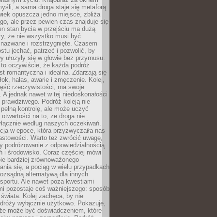
yśli, a sama droga staje się metaforą
iek opuszcza jedno miejsce, zbliża
ego, ale przez pewien czas znajduje się
n stan bycia w przejściu ma dużą
zy, że nie wszystko musi być
 nazwane i rozstrzygnięte. Czasem
ostu jechać, patrzeć i pozwolić, by
y ułożyły się w głowie bez przymusu.
to oczywiście, że każda podróż
st romantyczna i idealna. Zdarzają się
łok, hałas, awarie i zmęczenie. Kolej,
zęść rzeczywistości, ma swoje
. A jednak nawet w tej niedoskonałości
ś prawdziwego. Podróż koleją nie
pełną kontrolę, ale może uczyć
i otwartości na to, że droga nie
yłącznie według naszych oczekiwań.
cja w epoce, która przyzwyczaiła nas
astowości. Warto też zwrócić uwagę,
zy podróżowanie z odpowiedzialnością
ń i środowisko. Coraz częściej mówi
bie bardziej zrównoważonego
nia się, a pociąg w wielu przypadkach
rozsądną alternatywą dla innych
sportu. Ale nawet poza kwestiami
mi pozostaje coś ważniejszego: sposób
świata. Kolej zachęca, by nie
odróży wyłącznie użytkowo. Pokazuje,
kże może być doświadczeniem, które