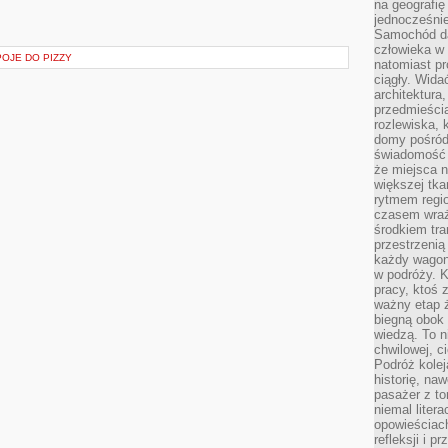
na geografię
jednocześnie
Samochód da
człowieka w 
POJE DO PIZZY
natomiast p
ciągły. Widać
architektura,
przedmieści
rozlewiska,
domy pośród 
świadomość o
że miejsca n
większej tkan
rytmem regio
czasem wraże
środkiem tra
przestrzenią
każdy wago
w podróży. K
pracy, ktoś 
ważny etap ż
biegną obok 
wiedzą. To 
chwilowej, ci
Podróż kolej
historię, na
pasażer z to
niemal liter
opowieściach
refleksji i 