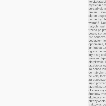
koleją łatwie
myśleniu o 
porządkuje m
zmian. Człow
się do drugi
pomiędzy. Te
wartość. Uc
natychmiast
trzeba po pr
pewne spraw
Nie oznacza 
pociągiem je
opóźnienia, t
jak każda c
ograniczenia
kryje się co
zawsze daje 
cierpliwości 
przebiega w
To cenna lek
do natychmi
że kolej łąc
za przestrze
się o potrze
przemieszcza
okazuje się 
środków tran
ekologiczny
przeżywania 
traktować p