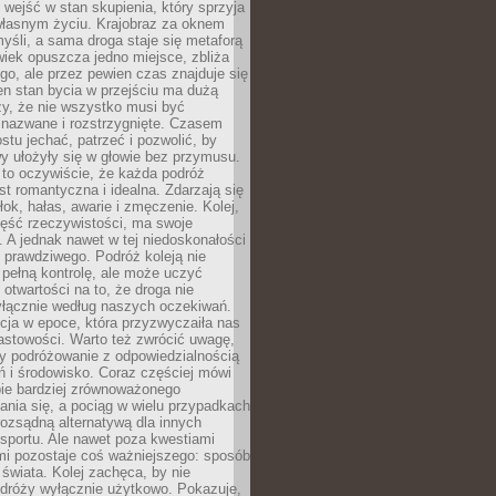
j wejść w stan skupienia, który sprzyja
własnym życiu. Krajobraz za oknem
yśli, a sama droga staje się metaforą
iek opuszcza jedno miejsce, zbliża
ego, ale przez pewien czas znajduje się
n stan bycia w przejściu ma dużą
zy, że nie wszystko musi być
 nazwane i rozstrzygnięte. Czasem
ostu jechać, patrzeć i pozwolić, by
y ułożyły się w głowie bez przymusu.
to oczywiście, że każda podróż
st romantyczna i idealna. Zdarzają się
łok, hałas, awarie i zmęczenie. Kolej,
zęść rzeczywistości, ma swoje
. A jednak nawet w tej niedoskonałości
ś prawdziwego. Podróż koleją nie
pełną kontrolę, ale może uczyć
i otwartości na to, że droga nie
yłącznie według naszych oczekiwań.
cja w epoce, która przyzwyczaiła nas
astowości. Warto też zwrócić uwagę,
zy podróżowanie z odpowiedzialnością
ń i środowisko. Coraz częściej mówi
bie bardziej zrównoważonego
nia się, a pociąg w wielu przypadkach
rozsądną alternatywą dla innych
sportu. Ale nawet poza kwestiami
mi pozostaje coś ważniejszego: sposób
świata. Kolej zachęca, by nie
odróży wyłącznie użytkowo. Pokazuje,