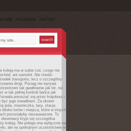
SCRIBE
FACEBOOK
TWITTER
e koleją ma w sobie coś, czego nie
ochód, ani samolot. Nie chodzi
środek transportu, lecz o szczególny
żywania drogi. Pociąg nie wyrywa
rzestrzeni tak gwałtownie jak lot, nie
ż w tak pełnej kontroli bańce jak
zwala poruszać się przez krajobraz i
e być jego świadkiem. Za oknem
ię pola, miasteczka, lasy, stacje,
 blisko torów i miejsca, które w innych
iach pozostałyby niezauważone. To
j obserwacji kryje się szczególna
ży koleją. Nie polega ona wyłącznie na
celu, ale na spokojnym uczestnictwie w