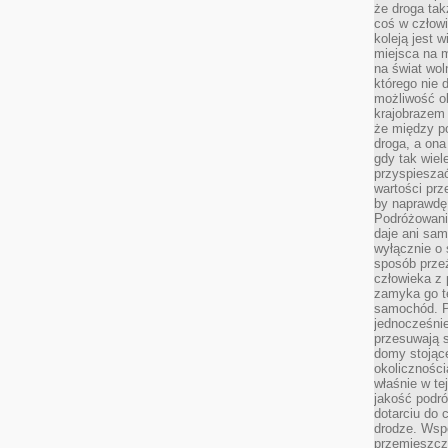
że droga ta
coś w człowi
koleją jest 
miejsca na m
na świat wol
którego nie 
możliwość ob
krajobrazem 
że między po
droga, a on
gdy tak wie
przyspieszać
wartości prz
by naprawdę
Podróżowani
daje ani sam
wyłącznie o 
sposób prze
człowieka z p
zamyka go te
samochód. Po
jednocześni
przesuwają s
domy stojące
okolicznośc
właśnie w te
jakość podró
dotarciu do 
drodze. Wsp
przemieszcza