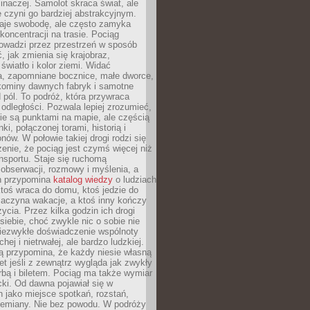
 inaczej. Samolot skraca świat, ale
 czyni go bardziej abstrakcyjnym.
je swobodę, ale często zamyka
koncentracji na trasie. Pociąg
rowadzi przez przestrzeń w sposób
, jak zmienia się krajobraz,
 światło i kolor ziemi. Widać
a, zapomniane bocznice, małe dworce,
 kominy dawnych fabryk i samotne
pól. To podróż, która przywraca
dległości. Pozwala lepiej zrozumieć,
ie są punktami na mapie, ale częścią
ki, połączonej torami, historią i
nów. W połowie takiej drogi rodzi się
nie, że pociąg jest czymś więcej niż
nsportu. Staje się ruchomą
 obserwacji, rozmowy i myślenia, a
n przypomina
katalog wiedzy
o ludziach
toś wraca do domu, ktoś jedzie do
zaczyna wakacje, a ktoś inny kończy
ycia. Przez kilka godzin ich drogi
siebie, choć zwykle nic o sobie nie
niezwykłe doświadczenie wspólnoty
chej i nietrwałej, ale bardzo ludzkiej.
ą przypomina, że każdy niesie własną
wet jeśli z zewnątrz wygląda jak zwykły
rbą i biletem. Pociąg ma także wymiar
acki. Od dawna pojawiał się w
 jako miejsce spotkań, rozstań,
przemiany. Nie bez powodu. W podróży