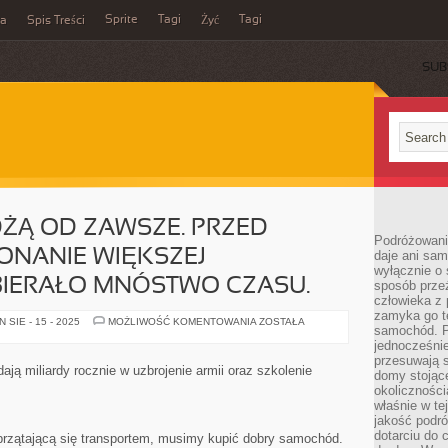
Sprite
Tagi
Tagi
ka
Spis Treści
Żyć
SUB
ŻĄ OD ZAWSZE. PRZED
Podróżowani
ONANIE WIĘKSZEJ
daje ani sam
wyłącznie o 
BIERAŁO MNÓSTWO CZASU.
sposób prze
człowieka z p
zamyka go te
OBYWATELE
SIE - 15 - 2025
MOŻLIWOŚĆ KOMENTOWANIA
ZOSTAŁA
samochód. Po
JEŻDŻĄ
OD
jednocześni
ZAWSZE.
przesuwają s
PRZED
ją miliardy rocznie w uzbrojenie armii oraz szkolenie
domy stojące
STULECIAMI
POKONANIE
okolicznośc
WIĘKSZEJ
właśnie w te
ODLEGŁOŚCI
jakość podró
ZABIERAŁO
MNÓSTWO
dotarciu do 
aprzątającą się transportem, musimy kupić dobry samochód.
CZASU.