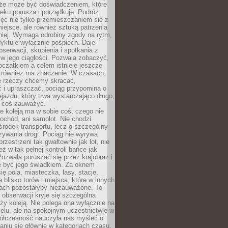
kże może być doświadczeniem, które
eku porusza i porządkuje. Podróż
więc nie tylko przemieszczaniem się z
iejsce, ale również sztuką patrzenia
niej. Wymaga odrobiny zgody na rytm,
dyktuje wyłącznie pośpiech. Daje
serwacji, skupienia i spotkania z
w jego ciągłości. Pozwala zobaczyć,
czątkiem a celem istnieje jeszcze
a również ma znaczenie. W czasach,
le rzeczy chcemy skracać,
 i upraszczać, pociąg przypomina o
ejazdu, który trwa wystarczająco długo,
 coś zauważyć.
e koleją ma w sobie coś, czego nie
ochód, ani samolot. Nie chodzi
środek transportu, lecz o szczególny
żywania drogi. Pociąg nie wyrywa
rzestrzeni tak gwałtownie jak lot, nie
ż w tak pełnej kontroli bańce jak
zwala poruszać się przez krajobraz i
e być jego świadkiem. Za oknem
ię pola, miasteczka, lasy, stacje,
 blisko torów i miejsca, które w innych
iach pozostałyby niezauważone. To
j obserwacji kryje się szczególna
ży koleją. Nie polega ona wyłącznie na
celu, ale na spokojnym uczestnictwie w
ółczesność nauczyła nas myśleć o
niu się głównie w kategoriach czasu.