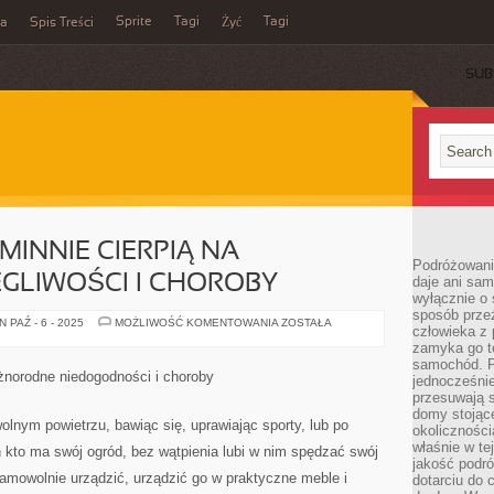
Sprite
Tagi
Tagi
ka
Spis Treści
Żyć
SUB
INNIE CIERPIĄ NA
Podróżowani
GLIWOŚCI I CHOROBY
daje ani sam
wyłącznie o 
sposób prze
OBYWATELE
 PAŹ - 6 - 2025
MOŻLIWOŚĆ KOMENTOWANIA
ZOSTAŁA
człowieka z p
NAGMINNIE
CIERPIĄ
zamyka go te
NA
samochód. Po
ROZLICZNE
óżnorodne niedogodności i choroby
jednocześni
DOLEGLIWOŚCI
I
przesuwają s
CHOROBY
domy stojące
lnym powietrzu, bawiąc się, uprawiając sporty, lub po
okolicznośc
właśnie w te
 kto ma swój ogród, bez wątpienia lubi w nim spędzać swój
jakość podró
amowolnie urządzić, urządzić go w praktyczne meble i
dotarciu do 