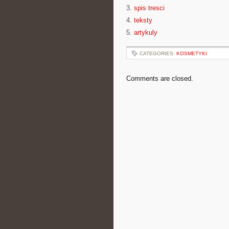
3.
spis tresci
4.
teksty
5.
artykuly
CATEGORIES:
KOSMETYKI
Comments are closed.