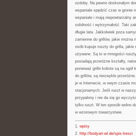
ozdoby. Na pewno doskonałym doda
wspaniale spędzić czas w gronie r
wspaniale i mają niepowtarzalny a
solidność i wytrzymałość. Taki zak
długie lata. Jakkolwiek poza samym
zamienne do grillów, jakie można 
osób kupuje ruszty do grilla, jaki
używane. Są to w mnogości ruszty 
posiadają przeróżne kształty, nat
ponieważ grille koliste są na ogó
do grillów, są niezwykle przeróżne
je w Internecie, w owym czasie mo
stacjonarnych. Jeśli ruszt w naszy
przypalony i nie da się go wyczyś
tylko ruszt. W ten sposób wolno d
w wzorowym towarzystwie.
1.
wpisy
2.
http://bodyart-wl.de/spis-tresci