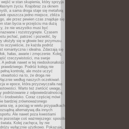
j wejść w stan skupienia, który sprzyja
własnym życiu. Krajobraz za oknem
yśli, a sama droga staje się metaforą
iek opuszcza jedno miejsce, zbliża
ego, ale przez pewien czas znajduje się
n stan bycia w przejściu ma dużą
zy, że nie wszystko musi być
 nazwane i rozstrzygnięte. Czasem
ostu jechać, patrzeć i pozwolić, by
y ułożyły się w głowie bez przymusu.
to oczywiście, że każda podróż
st romantyczna i idealna. Zdarzają się
łok, hałas, awarie i zmęczenie. Kolej,
zęść rzeczywistości, ma swoje
. A jednak nawet w tej niedoskonałości
ś prawdziwego. Podróż koleją nie
pełną kontrolę, ale może uczyć
i otwartości na to, że droga nie
yłącznie według naszych oczekiwań.
cja w epoce, która przyzwyczaiła nas
astowości. Warto też zwrócić uwagę,
zy podróżowanie z odpowiedzialnością
ń i środowisko. Coraz częściej mówi
bie bardziej zrównoważonego
nia się, a pociąg w wielu przypadkach
rozsądną alternatywą dla innych
sportu. Ale nawet poza kwestiami
mi pozostaje coś ważniejszego: sposób
świata. Kolej zachęca, by nie
odróży wyłącznie użytkowo. Pokazuje,