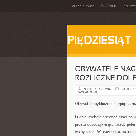
Archiwum
Strona główna
Śpiącz
PIĘDZIESIĄT
OBYWATELE NAGM
ROZLICZNE DOLE
POSTED BY ADMIN
POSTED ON
WYŁĄCZONA
Obywatele cyklicznie cierpią na r
Ludzie kochają spędzać czas na wo
prostu odpoczywając. Każdy jeden
wolny czas. Własny ogród wolno s