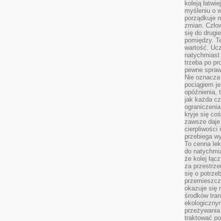
koleją łatwie
myśleniu o 
porządkuje m
zmian. Człow
się do drugi
pomiędzy. Te
wartość. Uc
natychmiast
trzeba po pr
pewne spraw
Nie oznacza 
pociągiem je
opóźnienia, t
jak każda c
ograniczenia
kryje się co
zawsze daje 
cierpliwości 
przebiega w
To cenna lek
do natychmi
że kolej łąc
za przestrze
się o potrze
przemieszcza
okazuje się 
środków tran
ekologiczny
przeżywania 
traktować p