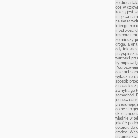
że droga ta
coś w człowi
koleją jest 
miejsca na m
na świat wol
którego nie 
możliwość ob
krajobrazem 
że między po
droga, a on
gdy tak wie
przyspieszać
wartości prz
by naprawdę
Podróżowani
daje ani sam
wyłącznie o 
sposób prze
człowieka z p
zamyka go te
samochód. Po
jednocześni
przesuwają s
domy stojące
okolicznośc
właśnie w te
jakość podró
dotarciu do 
drodze. Wsp
przemieszcza