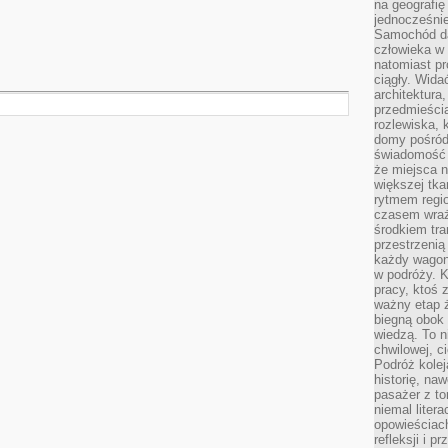
na geografię
jednocześnie
Samochód da
człowieka w 
natomiast p
ciągły. Widać
architektura,
przedmieści
rozlewiska,
domy pośród 
świadomość o
że miejsca n
większej tkan
rytmem regio
czasem wraże
środkiem tra
przestrzenią
każdy wago
w podróży. K
pracy, ktoś 
ważny etap ż
biegną obok 
wiedzą. To 
chwilowej, ci
Podróż kolej
historię, na
pasażer z to
niemal liter
opowieściach
refleksji i 