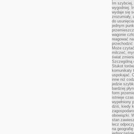
Im szybciej,
wygodniej. I
wydaje się s
zrozumiały, 
do usunięci
jednym punk
przemieszcz
wagonie czło
reagować na
przechodzić 
Może czytać
milczeć, myś
świat zmieni
Szczególną c
Stukot torów
komunikaty t
uspokajać. 
inne niż cod
jedzie szyb
bardziej pły
form przemi
istnieje cza
wypełniony 
dziś, kiedy 
zagospodaro
obowiązki. W
stan zawiesz
lecz odpoczy
na geografię
jednocześnie