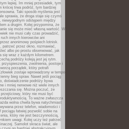
 tym lepiej. Im mniej przesiadek, tym
m krócej trwa podróż, tym bardziej
ensowna. Taki sposób myślenia jest
ale sprawia, że droga staje się czymś
a, niewygodnym odstępem między
tem a drugim. Kolej przypomina, że
anie się może mieć własną wartość. W
wiek nie musi cały czas prowadzić,
 ruch innych kierowców ani
przez anonimowy pośpiech lotnisk.
, patrzeć przez okno, rozmawiać,
leć albo po prostu obserwować, jak
a się wraz z każdym kilometrem.
echą podróży koleją jest jej rytm.
, przyspieszenia, zwolnienia, postoje i
worzą porządek, który potrafi
Człowiek zostaje wprowadzony w tempo
zienny bieg spraw. Nawet jeśli pociąg
ko, doświadczenie podróży bywa
nne i mniej nerwowe niż wiele innych
eszczania się. Można poczuć, że
s przejściowy, który nie musi być
produktywnością. To ważne zwłaszcza
każda wolna chwila bywa natychmiast
wywana przez telefon, wiadomości i
 pociągu łatwiej pozwolić sobie na
enia, który nie jest bezczynnością,
nkiem uwagi. Kolej uczy też patrzeć
 inaczej. Samolot skraca świat, ale
 czyni go bardziej abstrakcyjnym.