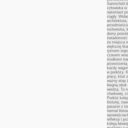
Samochód da
człowieka w 
natomiast p
ciągły. Widać
architektura,
przedmieści
rozlewiska,
domy pośród 
świadomość o
że miejsca n
większej tkan
rytmem regio
czasem wraże
środkiem tra
przestrzenią
każdy wago
w podróży. K
pracy, ktoś 
ważny etap ż
biegną obok 
wiedzą. To 
chwilowej, ci
Podróż kolej
historię, na
pasażer z to
niemal liter
opowieściach
refleksji i 
koleją łatwie
myśleniu o 