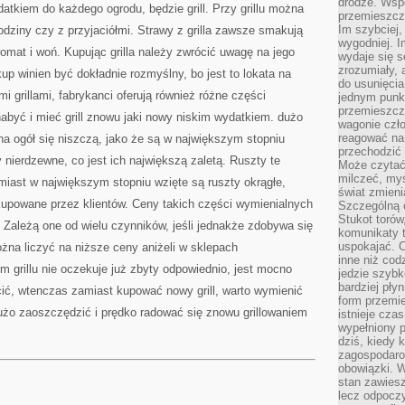
drodze. Wsp
tkiem do każdego ogrodu, będzie grill. Przy grillu można
przemieszcza
Im szybciej,
odziny czy z przyjaciółmi. Strawy z grilla zawsze smakują
wygodniej. I
romat i woń. Kupując grilla należy zwrócić uwagę na jego
wydaje się s
zrozumiały, 
up winien być dokładnie rozmyślny, bo jest to lokata na
do usunięci
i grillami, fabrykanci oferują również różne części
jednym punk
przemieszcz
nabyć i mieć grill znowu jaki nowy niskim wydatkiem. dużo
wagonie czło
reagować na
e na ogół się niszczą, jako że są w największym stopniu
przechodzić 
nierdzewne, co jest ich największą zaletą. Ruszty te
Może czytać
milczeć, myś
omiast w największym stopniu wzięte są ruszty okrągłe,
świat zmieni
ł kupowane przez klientów. Ceny takich części wymienialnych
Szczególną c
Stukot torów
. Zależą one od wielu czynników, jeśli jednakże zdobywa się
komunikaty t
uspokajać. 
żna liczyć na niższe ceny aniżeli w sklepach
inne niż cod
m grillu nie oczekuje już zbyty odpowiednio, jest mocno
jedzie szyb
bardziej pły
cić, wtenczas zamiast kupować nowy grill, warto wymienić
form przemi
użo zaoszczędzić i prędko radować się znowu grillowaniem
istnieje cza
wypełniony 
dziś, kiedy 
zagospodaro
obowiązki. W
stan zawiesz
lecz odpoczy