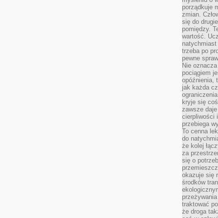
porządkuje m
zmian. Człow
się do drugi
pomiędzy. Te
wartość. Uc
natychmiast
trzeba po pr
pewne spraw
Nie oznacza 
pociągiem je
opóźnienia, t
jak każda c
ograniczenia
kryje się co
zawsze daje 
cierpliwości 
przebiega w
To cenna lek
do natychmi
że kolej łąc
za przestrze
się o potrze
przemieszcza
okazuje się 
środków tran
ekologiczny
przeżywania 
traktować p
że droga ta