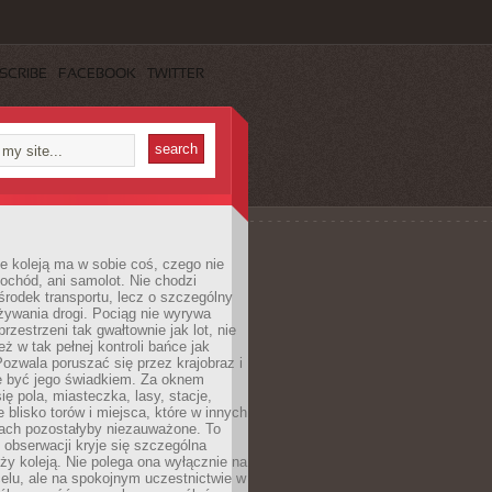
SCRIBE
FACEBOOK
TWITTER
e koleją ma w sobie coś, czego nie
ochód, ani samolot. Nie chodzi
środek transportu, lecz o szczególny
żywania drogi. Pociąg nie wyrywa
rzestrzeni tak gwałtownie jak lot, nie
ż w tak pełnej kontroli bańce jak
zwala poruszać się przez krajobraz i
e być jego świadkiem. Za oknem
ię pola, miasteczka, lasy, stacje,
 blisko torów i miejsca, które w innych
iach pozostałyby niezauważone. To
j obserwacji kryje się szczególna
ży koleją. Nie polega ona wyłącznie na
celu, ale na spokojnym uczestnictwie w