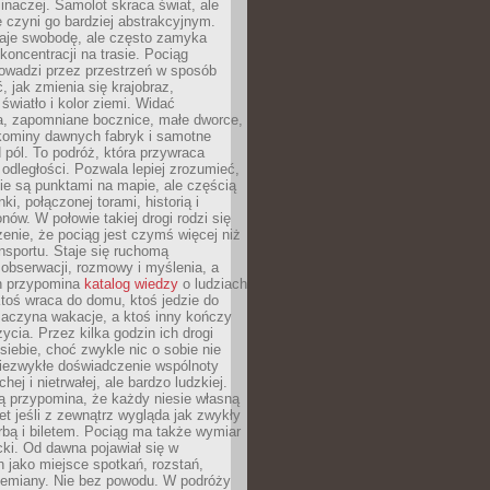
 inaczej. Samolot skraca świat, ale
 czyni go bardziej abstrakcyjnym.
je swobodę, ale często zamyka
koncentracji na trasie. Pociąg
rowadzi przez przestrzeń w sposób
, jak zmienia się krajobraz,
 światło i kolor ziemi. Widać
a, zapomniane bocznice, małe dworce,
 kominy dawnych fabryk i samotne
pól. To podróż, która przywraca
dległości. Pozwala lepiej zrozumieć,
ie są punktami na mapie, ale częścią
ki, połączonej torami, historią i
nów. W połowie takiej drogi rodzi się
nie, że pociąg jest czymś więcej niż
nsportu. Staje się ruchomą
 obserwacji, rozmowy i myślenia, a
n przypomina
katalog wiedzy
o ludziach
toś wraca do domu, ktoś jedzie do
zaczyna wakacje, a ktoś inny kończy
ycia. Przez kilka godzin ich drogi
siebie, choć zwykle nic o sobie nie
niezwykłe doświadczenie wspólnoty
chej i nietrwałej, ale bardzo ludzkiej.
ą przypomina, że każdy niesie własną
wet jeśli z zewnątrz wygląda jak zwykły
rbą i biletem. Pociąg ma także wymiar
acki. Od dawna pojawiał się w
 jako miejsce spotkań, rozstań,
przemiany. Nie bez powodu. W podróży