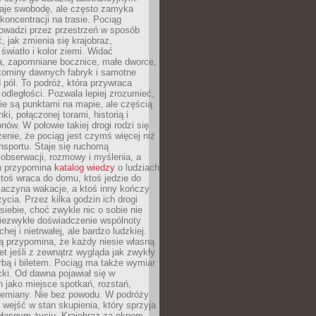
je swobodę, ale często zamyka
koncentracji na trasie. Pociąg
rowadzi przez przestrzeń w sposób
, jak zmienia się krajobraz,
 światło i kolor ziemi. Widać
a, zapomniane bocznice, małe dworce,
 kominy dawnych fabryk i samotne
pól. To podróż, która przywraca
dległości. Pozwala lepiej zrozumieć,
ie są punktami na mapie, ale częścią
ki, połączonej torami, historią i
nów. W połowie takiej drogi rodzi się
nie, że pociąg jest czymś więcej niż
nsportu. Staje się ruchomą
 obserwacji, rozmowy i myślenia, a
n przypomina
katalog wiedzy
o ludziach
toś wraca do domu, ktoś jedzie do
zaczyna wakacje, a ktoś inny kończy
ycia. Przez kilka godzin ich drogi
siebie, choć zwykle nic o sobie nie
niezwykłe doświadczenie wspólnoty
chej i nietrwałej, ale bardzo ludzkiej.
ą przypomina, że każdy niesie własną
wet jeśli z zewnątrz wygląda jak zwykły
rbą i biletem. Pociąg ma także wymiar
acki. Od dawna pojawiał się w
 jako miejsce spotkań, rozstań,
przemiany. Nie bez powodu. W podróży
j wejść w stan skupienia, który sprzyja
własnym życiu. Krajobraz za oknem