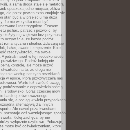
yśli, a sama droga staje się metaforą
iek opuszcza jedno miejsce, zbliża
ego, ale przez pewien czas znajduje się
n stan bycia w przejściu ma dużą
zy, że nie wszystko musi być
 nazwane i rozstrzygnięte. Czasem
ostu jechać, patrzeć i pozwolić, by
y ułożyły się w głowie bez przymusu.
to oczywiście, że każda podróż
st romantyczna i idealna. Zdarzają się
łok, hałas, awarie i zmęczenie. Kolej,
zęść rzeczywistości, ma swoje
. A jednak nawet w tej niedoskonałości
ś prawdziwego. Podróż koleją nie
pełną kontrolę, ale może uczyć
i otwartości na to, że droga nie
yłącznie według naszych oczekiwań.
cja w epoce, która przyzwyczaiła nas
astowości. Warto też zwrócić uwagę,
zy podróżowanie z odpowiedzialnością
ń i środowisko. Coraz częściej mówi
bie bardziej zrównoważonego
nia się, a pociąg w wielu przypadkach
rozsądną alternatywą dla innych
sportu. Ale nawet poza kwestiami
mi pozostaje coś ważniejszego: sposób
świata. Kolej zachęca, by nie
odróży wyłącznie użytkowo. Pokazuje,
kże może być doświadczeniem, które