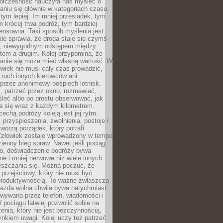
ółczesność nauczyła nas myśleć o
niu się głównie w kategoriach czasu.
 tym lepiej. Im mniej przesiadek, tym
m krócej trwa podróż, tym bardziej
ensowna. Taki sposób myślenia jest
ale sprawia, że droga staje się czymś
a, niewygodnym odstępem między
tem a drugim. Kolej przypomina, że
anie się może mieć własną wartość. W
wiek nie musi cały czas prowadzić,
 ruch innych kierowców ani
przez anonimowy pośpiech lotnisk.
, patrzeć przez okno, rozmawiać,
leć albo po prostu obserwować, jak
a się wraz z każdym kilometrem.
echą podróży koleją jest jej rytm.
, przyspieszenia, zwolnienia, postoje i
worzą porządek, który potrafi
Człowiek zostaje wprowadzony w tempo
zienny bieg spraw. Nawet jeśli pociąg
ko, doświadczenie podróży bywa
nne i mniej nerwowe niż wiele innych
eszczania się. Można poczuć, że
s przejściowy, który nie musi być
produktywnością. To ważne zwłaszcza
każda wolna chwila bywa natychmiast
wywana przez telefon, wiadomości i
 pociągu łatwiej pozwolić sobie na
enia, który nie jest bezczynnością,
nkiem uwagi. Kolej uczy też patrzeć