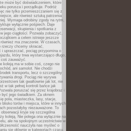
kże może być doświadczeniem, które
eku porusza i porządkuje. Podróż
więc nie tylko przemieszczaniem się z
iejsce, ale również sztuką patrzenia
niej. Wymaga odrobiny zgody na rytm,
dyktuje wyłącznie pośpiech. Daje
serwacji, skupienia i spotkania z
w jego ciągłości. Pozwala zobaczyć,
czątkiem a celem istnieje jeszcze
a również ma znaczenie. W czasach,
le rzeczy chcemy skracać,
 i upraszczać, pociąg przypomina o
ejazdu, który trwa wystarczająco długo,
 coś zauważyć.
e koleją ma w sobie coś, czego nie
ochód, ani samolot. Nie chodzi
środek transportu, lecz o szczególny
żywania drogi. Pociąg nie wyrywa
rzestrzeni tak gwałtownie jak lot, nie
ż w tak pełnej kontroli bańce jak
zwala poruszać się przez krajobraz i
e być jego świadkiem. Za oknem
ię pola, miasteczka, lasy, stacje,
 blisko torów i miejsca, które w innych
iach pozostałyby niezauważone. To
j obserwacji kryje się szczególna
ży koleją. Nie polega ona wyłącznie na
celu, ale na spokojnym uczestnictwie w
ółczesność nauczyła nas myśleć o
niu się głównie w kategoriach czasu.