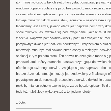
itp., mnóstwo osób z takich służb korzysta, posiadając prywatny 
wiadomo pojazdy zdołają się psuć bez powodu, mogą również u
czasie potrzebna będzie nam pomoc wykwalifikowanego i świet
Istnieje mnóstwo takich warsztatów, jednakże w najwyższym stop
legendarny jest serwis, jakiego ofertą jest naprawa pomp wtrysk
sobie równych, jeśli weźmie się pod uwagę cenę i jakość tej służb,
zlecenia. Naprawa pompowtryskiwaczy postuluje znajomości rze
pompowtryskiwacz jest całkiem powikłanym urządzeniem o złożon
renowacja musi być realizowana przez osoby o rozległym doświadc
scalonej z tym przedmiotem. Ten serwis na szczęście może się po
pracownikami, którzy starannie i rasowo przystępują do swoich o
ofercie tego świetnego serwisu, znajduje się też naprawa turbosprę
bardzo dużo ludzi stosuje i każdy jest zadowolony z finałowego e
przystąpieniem do renowacji, pracobiorca serwisu dokładnie spraw
robił, by miał on pełne widzenie tego, za co będzie opłacał. To dl
tedy też należałoby wykorzystać z tej jedynej oferty.
źródło:
———————————