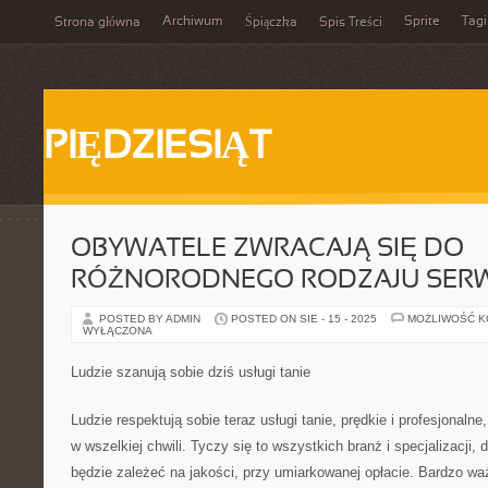
Archiwum
Sprite
Tagi
Strona główna
Śpiączka
Spis Treści
PIĘDZIESIĄT
OBYWATELE ZWRACAJĄ SIĘ DO
RÓŻNORODNEGO RODZAJU SER
POSTED BY ADMIN
POSTED ON SIE - 15 - 2025
MOŻLIWOŚĆ 
WYŁĄCZONA
Ludzie szanują sobie dziś usługi tanie
Ludzie respektują sobie teraz usługi tanie, prędkie i profesjonalne
w wszelkiej chwili. Tyczy się to wszystkich branż i specjalizacji, 
będzie zależeć na jakości, przy umiarkowanej opłacie. Bardzo wa