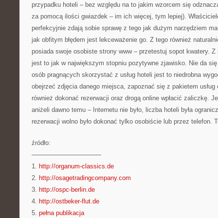
przypadku hoteli – bez względu na to jakim wzorcem się odznacza
za pomocą ilości gwiazdek – im ich więcej, tym lepiej). Właścicie
perfekcyjnie zdają sobie sprawę z tego jak dużym narzędziem mar
jak obfitym błędem jest lekceważenie go. Z tego również naturalni
posiada swoje osobiste strony www – przetestuj sopot kwatery. Z 
jest to jak w największym stopniu pozytywne zjawisko. Nie da si
osób pragnących skorzystać z usług hoteli jest to niedrobna wyg
obejrzeć zdjęcia danego miejsca, zapoznać się z pakietem usług 
również dokonać rezerwacji oraz drogą online wpłacić zaliczkę. Je
aniżeli dawno temu – Internetu nie było, liczba hoteli była ograni
rezerwacji wolno było dokonać tylko osobiście lub przez telefon. Te
źródło:
———————————
1.
http://organum-classics.de
2.
http://osagetradingcompany.com
3.
http://ospc-berlin.de
4.
http://ostbeker-flut.de
5.
pełna publikacja