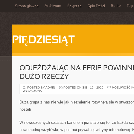
Archiwum
Sprite
Tagi
Strona główna
Śpiączka
Spis Treści
PIĘDZIESIĄT
ODJEŻDŻAJĄC NA FERIE POWINN
DUŻO RZECZY
POSTED BY ADMIN
POSTED ON SIE - 12 - 2025
MOŻLIWOŚĆ 
WYŁĄCZONA
Duża grupa z nas nie wie jak niezmiernie rozwinęła się w stworzo
hosteli
W nowoczesnych czasach kanonem już stało się to, że każda sza
nowomodną wizytówkę w postaci prywatnej witryny internetowej. N