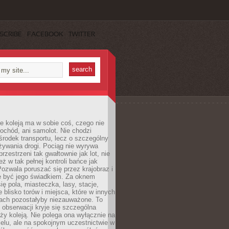
SCRIBE
FACEBOOK
TWITTER
e koleją ma w sobie coś, czego nie
ochód, ani samolot. Nie chodzi
środek transportu, lecz o szczególny
żywania drogi. Pociąg nie wyrywa
rzestrzeni tak gwałtownie jak lot, nie
ż w tak pełnej kontroli bańce jak
zwala poruszać się przez krajobraz i
e być jego świadkiem. Za oknem
ię pola, miasteczka, lasy, stacje,
 blisko torów i miejsca, które w innych
iach pozostałyby niezauważone. To
j obserwacji kryje się szczególna
ży koleją. Nie polega ona wyłącznie na
celu, ale na spokojnym uczestnictwie w