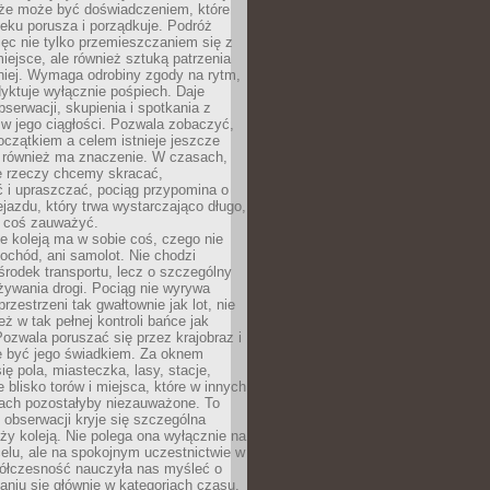
kże może być doświadczeniem, które
eku porusza i porządkuje. Podróż
więc nie tylko przemieszczaniem się z
iejsce, ale również sztuką patrzenia
niej. Wymaga odrobiny zgody na rytm,
dyktuje wyłącznie pośpiech. Daje
serwacji, skupienia i spotkania z
w jego ciągłości. Pozwala zobaczyć,
czątkiem a celem istnieje jeszcze
a również ma znaczenie. W czasach,
le rzeczy chcemy skracać,
 i upraszczać, pociąg przypomina o
ejazdu, który trwa wystarczająco długo,
 coś zauważyć.
e koleją ma w sobie coś, czego nie
ochód, ani samolot. Nie chodzi
środek transportu, lecz o szczególny
żywania drogi. Pociąg nie wyrywa
rzestrzeni tak gwałtownie jak lot, nie
ż w tak pełnej kontroli bańce jak
zwala poruszać się przez krajobraz i
e być jego świadkiem. Za oknem
ię pola, miasteczka, lasy, stacje,
 blisko torów i miejsca, które w innych
iach pozostałyby niezauważone. To
j obserwacji kryje się szczególna
ży koleją. Nie polega ona wyłącznie na
celu, ale na spokojnym uczestnictwie w
ółczesność nauczyła nas myśleć o
niu się głównie w kategoriach czasu.