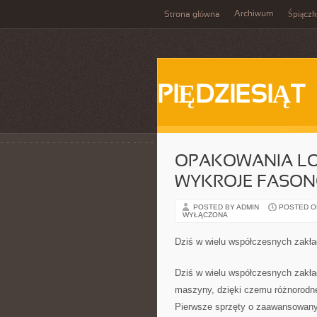
Archiwum
Strona główna
Śpiącz
PIĘDZIESIĄT
OPAKOWANIA LO
WYKROJE FASO
POSTED BY ADMIN
POSTED ON
WYŁĄCZONA
Dziś w wielu współczesnych zakła
Dziś w wielu współczesnych zakła
maszyny, dzięki czemu różnorodne
Pierwsze sprzęty o zaawansowany