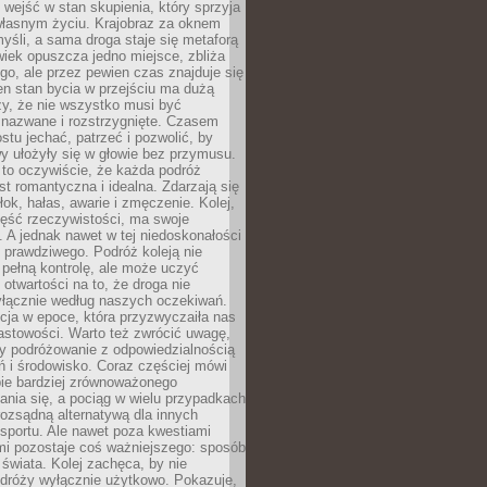
j wejść w stan skupienia, który sprzyja
własnym życiu. Krajobraz za oknem
yśli, a sama droga staje się metaforą
iek opuszcza jedno miejsce, zbliża
ego, ale przez pewien czas znajduje się
n stan bycia w przejściu ma dużą
zy, że nie wszystko musi być
 nazwane i rozstrzygnięte. Czasem
ostu jechać, patrzeć i pozwolić, by
y ułożyły się w głowie bez przymusu.
to oczywiście, że każda podróż
st romantyczna i idealna. Zdarzają się
łok, hałas, awarie i zmęczenie. Kolej,
zęść rzeczywistości, ma swoje
. A jednak nawet w tej niedoskonałości
ś prawdziwego. Podróż koleją nie
pełną kontrolę, ale może uczyć
i otwartości na to, że droga nie
yłącznie według naszych oczekiwań.
cja w epoce, która przyzwyczaiła nas
astowości. Warto też zwrócić uwagę,
zy podróżowanie z odpowiedzialnością
ń i środowisko. Coraz częściej mówi
bie bardziej zrównoważonego
nia się, a pociąg w wielu przypadkach
rozsądną alternatywą dla innych
sportu. Ale nawet poza kwestiami
mi pozostaje coś ważniejszego: sposób
świata. Kolej zachęca, by nie
odróży wyłącznie użytkowo. Pokazuje,