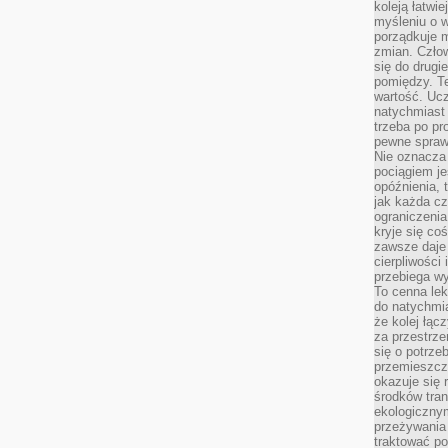
koleją łatwie
myśleniu o 
porządkuje m
zmian. Człow
się do drugi
pomiędzy. Te
wartość. Uc
natychmiast
trzeba po pr
pewne spraw
Nie oznacza 
pociągiem je
opóźnienia, t
jak każda c
ograniczenia
kryje się co
zawsze daje 
cierpliwości 
przebiega w
To cenna lek
do natychmi
że kolej łąc
za przestrze
się o potrze
przemieszcza
okazuje się 
środków tran
ekologiczny
przeżywania 
traktować p