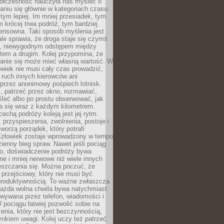
ółczesność nauczyła nas myśleć o
niu się głównie w kategoriach czasu.
 tym lepiej. Im mniej przesiadek, tym
m krócej trwa podróż, tym bardziej
ensowna. Taki sposób myślenia jest
ale sprawia, że droga staje się czymś
a, niewygodnym odstępem między
tem a drugim. Kolej przypomina, że
anie się może mieć własną wartość. W
wiek nie musi cały czas prowadzić,
 ruch innych kierowców ani
przez anonimowy pośpiech lotnisk.
, patrzeć przez okno, rozmawiać,
leć albo po prostu obserwować, jak
a się wraz z każdym kilometrem.
echą podróży koleją jest jej rytm.
, przyspieszenia, zwolnienia, postoje i
worzą porządek, który potrafi
Człowiek zostaje wprowadzony w tempo
zienny bieg spraw. Nawet jeśli pociąg
ko, doświadczenie podróży bywa
nne i mniej nerwowe niż wiele innych
eszczania się. Można poczuć, że
s przejściowy, który nie musi być
produktywnością. To ważne zwłaszcza
każda wolna chwila bywa natychmiast
wywana przez telefon, wiadomości i
 pociągu łatwiej pozwolić sobie na
enia, który nie jest bezczynnością,
nkiem uwagi. Kolej uczy też patrzeć