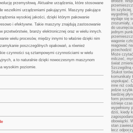
drodze. Wsp
ewolucję przemysłową. Aktualne urządzenia, które stosowane
przemieszcza
Im szybciej,
de wszelkimi urządzeniami pakującymi. Maszyny pakujące
wygodniej. I
rządzenia wysokiej jakości, dzięki którym pakowanie
wydaje się s
zrozumiały, 
esowo i efektywne. Takie maszyny znajdują zastosowanie
do usunięci
w przetwórstwie, branży elektronicznej oraz w wielu innych.
jednym punk
przemieszcz
anie wielu procesów, między innymi to właśnie dzięki nim
wagonie czło
reagować na
, zamykanie poszczególnych opakowań, a również
przechodzić 
akie czynności są sztampowymi czynnościami w wielu
Może czytać
milczeć, myś
yjnych, a to naturalnie dzięki nowoczesnym maszynom
świat zmieni
a wysokim poziomie.
Szczególną c
Stukot torów
komunikaty t
uspokajać. 
inne niż cod
jedzie szyb
bardziej pły
form przemi
istnieje cza
wypełniony 
dziś, kiedy 
zagospodaro
obowiązki. W
de
stan zawiesz
lecz odpoczy