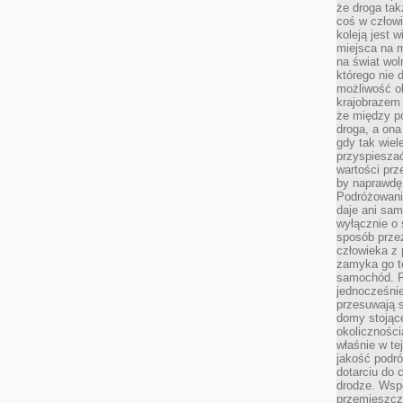
że droga ta
coś w człowi
koleją jest 
miejsca na m
na świat wol
którego nie 
możliwość ob
krajobrazem 
że między po
droga, a on
gdy tak wie
przyspieszać
wartości prz
by naprawdę
Podróżowani
daje ani sam
wyłącznie o 
sposób prze
człowieka z p
zamyka go te
samochód. Po
jednocześni
przesuwają s
domy stojące
okolicznośc
właśnie w te
jakość podró
dotarciu do 
drodze. Wsp
przemieszcza