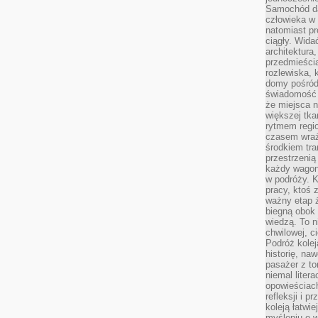
Samochód da
człowieka w 
natomiast p
ciągły. Widać
architektura,
przedmieści
rozlewiska,
domy pośród 
świadomość o
że miejsca n
większej tkan
rytmem regio
czasem wraże
środkiem tra
przestrzenią
każdy wago
w podróży. K
pracy, ktoś 
ważny etap ż
biegną obok 
wiedzą. To 
chwilowej, ci
Podróż kolej
historię, na
pasażer z to
niemal liter
opowieściach
refleksji i 
koleją łatwie
myśleniu o 