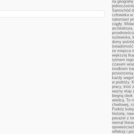
na geografię
jednocześnie
Samochód da
człowieka w 
natomiast p
ciągły. Widać
architektura,
przedmieści
rozlewiska,
domy pośród 
świadomość o
że miejsca n
większej tkan
rytmem regio
czasem wraże
środkiem tra
przestrzenią
każdy wago
w podróży. K
pracy, ktoś 
ważny etap ż
biegną obok 
wiedzą. To 
chwilowej, ci
Podróż kolej
historię, na
pasażer z to
niemal liter
opowieściach
refleksji i 