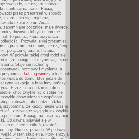
je swobodę, ale często zamyka
koncentracji na trasie. Pociąg
rowadzi przez przestrzeń w sposób
, jak zmienia się krajobraz,
 światło i kolor ziemi. Widać
a, zapomniane bocznice, małe dworce,
 kominy dawnych fabryk i samotne
pól. To podróż, która przywraca
dległości. Pozwala lepiej zrozumieć,
ie są punktami na mapie, ale częścią
ki, połączonej torami, historią i
nów. W połowie takiej drogi rodzi się
nie, że pociąg jest czymś więcej niż
nsportu. Staje się ruchomą
 obserwacji, rozmowy i myślenia, a
n przypomina
katalog wiedzy
o ludziach
toś wraca do domu, ktoś jedzie do
zaczyna wakacje, a ktoś inny kończy
ycia. Przez kilka godzin ich drogi
siebie, choć zwykle nic o sobie nie
niezwykłe doświadczenie wspólnoty
chej i nietrwałej, ale bardzo ludzkiej.
ą przypomina, że każdy niesie własną
wet jeśli z zewnątrz wygląda jak zwykły
rbą i biletem. Pociąg ma także wymiar
acki. Od dawna pojawiał się w
 jako miejsce spotkań, rozstań,
przemiany. Nie bez powodu. W podróży
j wejść w stan skupienia, który sprzyja
własnym życiu. Krajobraz za oknem