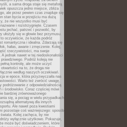
yśli, a sama droga staje się metaforą
iek opuszcza jedno miejsce, zbliża
ego, ale przez pewien czas znajduje się
n stan bycia w przejściu ma dużą
zy, że nie wszystko musi być
 nazwane i rozstrzygnięte. Czasem
ostu jechać, patrzeć i pozwolić, by
y ułożyły się w głowie bez przymusu.
to oczywiście, że każda podróż
st romantyczna i idealna. Zdarzają się
łok, hałas, awarie i zmęczenie. Kolej,
zęść rzeczywistości, ma swoje
. A jednak nawet w tej niedoskonałości
ś prawdziwego. Podróż koleją nie
pełną kontrolę, ale może uczyć
i otwartości na to, że droga nie
yłącznie według naszych oczekiwań.
cja w epoce, która przyzwyczaiła nas
astowości. Warto też zwrócić uwagę,
zy podróżowanie z odpowiedzialnością
ń i środowisko. Coraz częściej mówi
bie bardziej zrównoważonego
nia się, a pociąg w wielu przypadkach
rozsądną alternatywą dla innych
sportu. Ale nawet poza kwestiami
mi pozostaje coś ważniejszego: sposób
świata. Kolej zachęca, by nie
odróży wyłącznie użytkowo. Pokazuje,
kże może być doświadczeniem, które