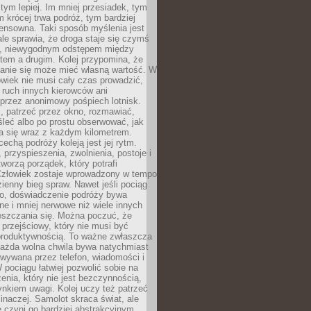
 tym lepiej. Im mniej przesiadek, tym
m krócej trwa podróż, tym bardziej
ensowna. Taki sposób myślenia jest
ale sprawia, że droga staje się czymś
a, niewygodnym odstępem między
tem a drugim. Kolej przypomina, że
anie się może mieć własną wartość. W
wiek nie musi cały czas prowadzić,
 ruch innych kierowców ani
przez anonimowy pośpiech lotnisk.
, patrzeć przez okno, rozmawiać,
leć albo po prostu obserwować, jak
a się wraz z każdym kilometrem.
echą podróży koleją jest jej rytm.
, przyspieszenia, zwolnienia, postoje i
worzą porządek, który potrafi
Człowiek zostaje wprowadzony w tempo
zienny bieg spraw. Nawet jeśli pociąg
ko, doświadczenie podróży bywa
nne i mniej nerwowe niż wiele innych
eszczania się. Można poczuć, że
s przejściowy, który nie musi być
produktywnością. To ważne zwłaszcza
każda wolna chwila bywa natychmiast
wywana przez telefon, wiadomości i
 pociągu łatwiej pozwolić sobie na
enia, który nie jest bezczynnością,
nkiem uwagi. Kolej uczy też patrzeć
 inaczej. Samolot skraca świat, ale
 czyni go bardziej abstrakcyjnym.