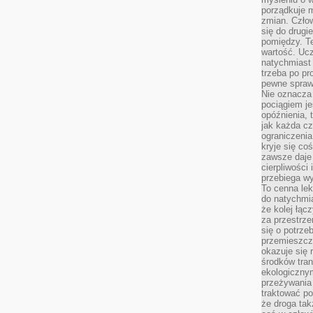
porządkuje m
zmian. Człow
się do drugi
pomiędzy. Te
wartość. Uc
natychmiast
trzeba po pr
pewne spraw
Nie oznacza 
pociągiem je
opóźnienia, t
jak każda c
ograniczenia
kryje się co
zawsze daje 
cierpliwości 
przebiega w
To cenna lek
do natychmi
że kolej łąc
za przestrze
się o potrze
przemieszcza
okazuje się 
środków tran
ekologiczny
przeżywania 
traktować p
że droga ta