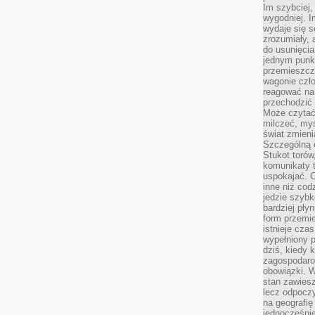
Im szybciej,
wygodniej. I
wydaje się s
zrozumiały, 
do usunięci
jednym punk
przemieszcz
wagonie czło
reagować na
przechodzić 
Może czytać
milczeć, myś
świat zmieni
Szczególną c
Stukot torów
komunikaty t
uspokajać. 
inne niż cod
jedzie szyb
bardziej pły
form przemi
istnieje cza
wypełniony 
dziś, kiedy 
zagospodaro
obowiązki. W
stan zawiesz
lecz odpoczy
na geografię
jednocześnie