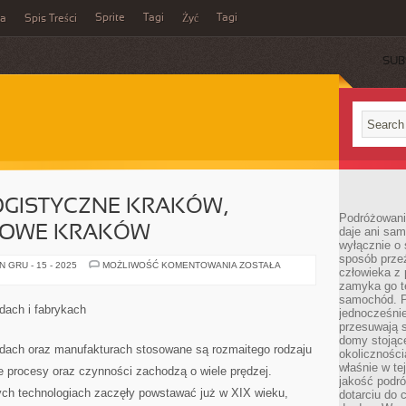
Sprite
Tagi
Tagi
ka
Spis Treści
Żyć
SUB
GISTYCZNE KRAKÓW,
Podróżowani
NOWE KRAKÓW
daje ani sam
wyłącznie o 
sposób prze
OPAKOWANIA
 GRU - 15 - 2025
MOŻLIWOŚĆ KOMENTOWANIA
ZOSTAŁA
człowieka z p
LOGISTYCZNE
KRAKÓW,
zamyka go te
WYKROJE
samochód. Po
FASONOWE
dach i fabrykach
jednocześni
KRAKÓW
przesuwają s
domy stojące
dach oraz manufakturach stosowane są rozmaitego rodzaju
okolicznośc
właśnie w te
 procesy oraz czynności zachodzą o wiele prędzej.
jakość podró
ch technologiach zaczęły powstawać już w XIX wieku,
dotarciu do 