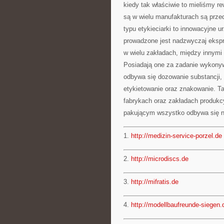
kiedy tak właściwie to mieliśmy r
są w wielu manufakturach są prze
typu etykieciarki to innowacyjne u
prowadzone jest nadzwyczaj ekspr
w wielu zakładach, między innymi 
Posiadają one za zadanie wykonyw
odbywa się dozowanie substancji
etykietowanie oraz znakowanie. T
fabrykach oraz zakładach produkc
pakującym wszystko odbywa się n
1.
http://medizin-service-porzel.de
2.
http://microdiscs.de
3.
http://mifratis.de
4.
http://modellbaufreunde-siegen.