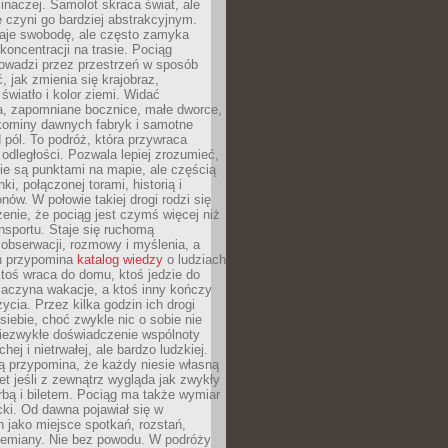
 inaczej. Samolot skraca świat, ale
 czyni go bardziej abstrakcyjnym.
je swobodę, ale często zamyka
koncentracji na trasie. Pociąg
rowadzi przez przestrzeń w sposób
, jak zmienia się krajobraz,
 światło i kolor ziemi. Widać
a, zapomniane bocznice, małe dworce,
 kominy dawnych fabryk i samotne
pól. To podróż, która przywraca
dległości. Pozwala lepiej zrozumieć,
ie są punktami na mapie, ale częścią
ki, połączonej torami, historią i
nów. W połowie takiej drogi rodzi się
nie, że pociąg jest czymś więcej niż
nsportu. Staje się ruchomą
 obserwacji, rozmowy i myślenia, a
n przypomina
katalog wiedzy
o ludziach
toś wraca do domu, ktoś jedzie do
zaczyna wakacje, a ktoś inny kończy
ycia. Przez kilka godzin ich drogi
siebie, choć zwykle nic o sobie nie
niezwykłe doświadczenie wspólnoty
chej i nietrwałej, ale bardzo ludzkiej.
ą przypomina, że każdy niesie własną
wet jeśli z zewnątrz wygląda jak zwykły
rbą i biletem. Pociąg ma także wymiar
acki. Od dawna pojawiał się w
 jako miejsce spotkań, rozstań,
przemiany. Nie bez powodu. W podróży