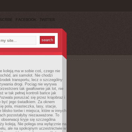
SCRIBE
FACEBOOK
TWITTER
e koleją ma w sobie coś, czego nie
ochód, ani samolot. Nie chodzi
środek transportu, lecz o szczególny
żywania drogi. Pociąg nie wyrywa
rzestrzeni tak gwałtownie jak lot, nie
ż w tak pełnej kontroli bańce jak
zwala poruszać się przez krajobraz i
e być jego świadkiem. Za oknem
ię pola, miasteczka, lasy, stacje,
 blisko torów i miejsca, które w innych
iach pozostałyby niezauważone. To
j obserwacji kryje się szczególna
ży koleją. Nie polega ona wyłącznie na
celu, ale na spokojnym uczestnictwie w