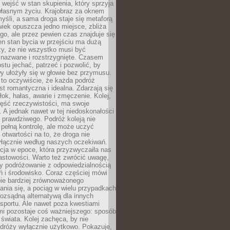
j wejść w stan skupienia, który sprzyja
własnym życiu. Krajobraz za oknem
yśli, a sama droga staje się metaforą
iek opuszcza jedno miejsce, zbliża
ego, ale przez pewien czas znajduje się
n stan bycia w przejściu ma dużą
zy, że nie wszystko musi być
 nazwane i rozstrzygnięte. Czasem
ostu jechać, patrzeć i pozwolić, by
y ułożyły się w głowie bez przymusu.
to oczywiście, że każda podróż
st romantyczna i idealna. Zdarzają się
łok, hałas, awarie i zmęczenie. Kolej,
zęść rzeczywistości, ma swoje
. A jednak nawet w tej niedoskonałości
ś prawdziwego. Podróż koleją nie
pełną kontrolę, ale może uczyć
i otwartości na to, że droga nie
yłącznie według naszych oczekiwań.
cja w epoce, która przyzwyczaiła nas
astowości. Warto też zwrócić uwagę,
zy podróżowanie z odpowiedzialnością
ń i środowisko. Coraz częściej mówi
bie bardziej zrównoważonego
nia się, a pociąg w wielu przypadkach
rozsądną alternatywą dla innych
sportu. Ale nawet poza kwestiami
mi pozostaje coś ważniejszego: sposób
świata. Kolej zachęca, by nie
odróży wyłącznie użytkowo. Pokazuje,