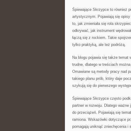
Śpiewające Skrzypce to również pr
artystycznym. Pojawiają się opisy
to, jak zmieniała się rola skrzyp
odkrywać, jak instrument wędrowa
łączą się z rockiem. Takie spojrze
tylko praktyką, ale też podróżą.
Na blogu pojawia się także temat 
trudne, dlatego w treściach możn
Omawiane są metody pracy nad pa
takiego planu prób, który daje poc
szykują się do pierwszego występu
Śpiewające Skrzypce często podkre
partner w rozwoju. Dlatego ważne 
do przeciążeń. Pojawiają się tema
ramiona. Wskazówki dotyczące pr
pomagają uniknąć zniechęcenia i s