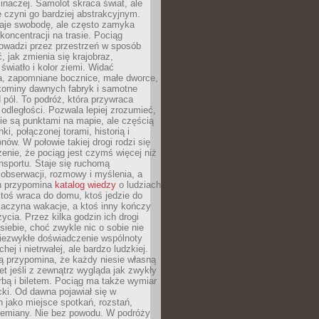
 inaczej. Samolot skraca świat, ale
 czyni go bardziej abstrakcyjnym.
je swobodę, ale często zamyka
koncentracji na trasie. Pociąg
rowadzi przez przestrzeń w sposób
, jak zmienia się krajobraz,
 światło i kolor ziemi. Widać
a, zapomniane bocznice, małe dworce,
 kominy dawnych fabryk i samotne
pól. To podróż, która przywraca
dległości. Pozwala lepiej zrozumieć,
ie są punktami na mapie, ale częścią
ki, połączonej torami, historią i
nów. W połowie takiej drogi rodzi się
nie, że pociąg jest czymś więcej niż
nsportu. Staje się ruchomą
 obserwacji, rozmowy i myślenia, a
n przypomina
katalog wiedzy
o ludziach
toś wraca do domu, ktoś jedzie do
zaczyna wakacje, a ktoś inny kończy
ycia. Przez kilka godzin ich drogi
siebie, choć zwykle nic o sobie nie
niezwykłe doświadczenie wspólnoty
chej i nietrwałej, ale bardzo ludzkiej.
ą przypomina, że każdy niesie własną
wet jeśli z zewnątrz wygląda jak zwykły
rbą i biletem. Pociąg ma także wymiar
acki. Od dawna pojawiał się w
 jako miejsce spotkań, rozstań,
przemiany. Nie bez powodu. W podróży