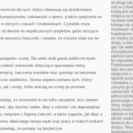
że droga ta
coś w człowi
zestrzeń dla tych, którzy interesują się dziedzictwem
koleją jest 
miejsca na m
 kompozytorów, ciekawostki o epoce, a także spojrzenia na
na świat wol
iec w różnych czasach i środowiskach. Czytelnik może
którego nie 
możliwość ob
ł od dworów do współczesnych projektów, gdzie skrzypce
krajobrazem 
nie poszerza horyzonty i sprawia, że muzyka staje się nie
że między po
droga, a on
gdy tak wie
przyspieszać
wartości prz
występów i sceny. Dla wielu osób granie publiczne bywa
by naprawdę
Podróżowani
a znaleźć wskazówki dotyczące opanowania tremy.
daje ani sam
mięcią, ćwiczenia mentalne oraz sposoby na tworzenie
wyłącznie o 
sposób prze
zucie stabilności. Strona wspiera zarówno tych, którzy
człowieka z p
, jak i osoby, które wracają na scenę po przerwie.
zamyka go te
samochód. Po
jednocześni
ślają, że instrument to nie tylko narzędzie, lecz również
przesuwają s
domy stojące
jest, aby słuchać siebie, dbać o zdrowie i nie doprowadzać
okolicznośc
właśnie w te
ty związane z higieną ćwiczeń, a także sugestie, jak dbać o
jakość podró
zerw, właściwego tempa nauki oraz pracy w małych krokach
dotarciu do 
drodze. Wsp
prawiają, że postępy są bezpieczne.
przemieszcza