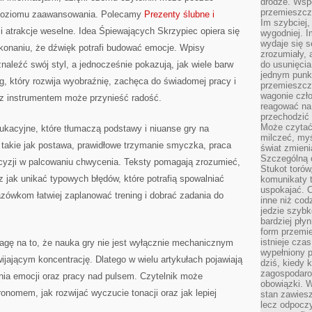
drodze. Wsp
przemieszcza
 poziomu zaawansowania. Polecamy
Prezenty ślubne i
Im szybciej,
i atrakcje weselne. Idea Śpiewających Skrzypiec opiera się
wygodniej. I
wydaje się s
ekonaniu, że dźwięk potrafi budować emocje. Wpisy
zrozumiały, 
naleźć swój styl, a jednocześnie pokazują, jak wiele barw
do usunięci
jednym punk
g, który rozwija wyobraźnię, zachęca do świadomej pracy i
przemieszcz
wagonie czło
 z instrumentem może przynieść radość.
reagować na
przechodzić 
Może czytać
dukacyjne, które tłumaczą podstawy i niuanse gry na
milczeć, myś
takie jak postawa, prawidłowe trzymanie smyczka, praca
świat zmieni
Szczególną c
ecyzji w palcowaniu chwycenia. Teksty pomagają zrozumieć,
Stukot torów
z jak unikać typowych błędów, które potrafią spowalniać
komunikaty t
uspokajać. 
zówkom łatwiej zaplanować trening i dobrać zadania do
inne niż cod
jedzie szyb
bardziej pły
form przemi
istnieje cza
gę na to, że nauka gry nie jest wyłącznie mechanicznym
wypełniony 
jającym koncentrację. Dlatego w wielu artykułach pojawiają
dziś, kiedy 
zagospodaro
nia emocji oraz pracy nad pulsem. Czytelnik może
obowiązki. W
onomem, jak rozwijać wyczucie tonacji oraz jak lepiej
stan zawiesz
lecz odpoczy