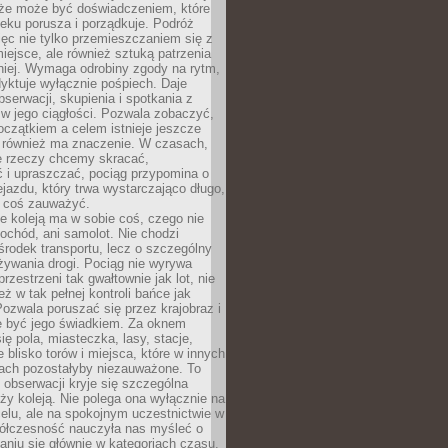
kże może być doświadczeniem, które
eku porusza i porządkuje. Podróż
więc nie tylko przemieszczaniem się z
iejsce, ale również sztuką patrzenia
niej. Wymaga odrobiny zgody na rytm,
dyktuje wyłącznie pośpiech. Daje
serwacji, skupienia i spotkania z
w jego ciągłości. Pozwala zobaczyć,
czątkiem a celem istnieje jeszcze
a również ma znaczenie. W czasach,
le rzeczy chcemy skracać,
 i upraszczać, pociąg przypomina o
ejazdu, który trwa wystarczająco długo,
 coś zauważyć.
e koleją ma w sobie coś, czego nie
ochód, ani samolot. Nie chodzi
środek transportu, lecz o szczególny
żywania drogi. Pociąg nie wyrywa
rzestrzeni tak gwałtownie jak lot, nie
ż w tak pełnej kontroli bańce jak
zwala poruszać się przez krajobraz i
e być jego świadkiem. Za oknem
ię pola, miasteczka, lasy, stacje,
 blisko torów i miejsca, które w innych
iach pozostałyby niezauważone. To
j obserwacji kryje się szczególna
ży koleją. Nie polega ona wyłącznie na
celu, ale na spokojnym uczestnictwie w
ółczesność nauczyła nas myśleć o
niu się głównie w kategoriach czasu.