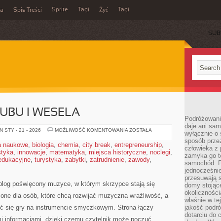
Sprite
Tagi
Tagi
ka
Spis Treści
Żyć
SUB
UBU I WESELA
Podróżowani
daje ani sam
ORGANIZACJA
 STY - 21 - 2026
MOŻLIWOŚĆ KOMENTOWANIA
ZOSTAŁA
wyłącznie o 
ŚLUBU
sposób prze
I
a naukowe
,
biologia
,
chemia
,
city break
,
entrepreneurship
,
WESELA
człowieka z p
styka
,
innowacje
,
matematyka
,
miejsca historyczne
,
noclegi
,
zamyka go te
 edukacyjne
,
turystyka
,
zabytki
,
zatrudnienie
,
zawody
,
samochód. Po
jednocześni
przesuwają s
blog poświęcony muzyce, w którym skrzypce stają się
domy stojące
okolicznośc
zone dla osób, które chcą rozwijać muzyczną wrażliwość, a
właśnie w te
zyć się gry na instrumencie smyczkowym. Strona łączy
jakość podró
dotarciu do 
i informacjami, dzięki czemu czytelnik może poczuć