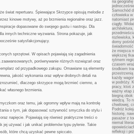
na geografię
jednocześnie
Samochód da
e świat repertuaru. Śpiewające Skrzypce opisują melodie z
człowieka w 
 przez kinowe motywy, aż po brzmienia regionalne oraz jazz.
natomiast p
ciągły. Widać
spiracje dopasowane do swojego gustu i nastroju. Dla
architektura,
przedmieści
 dla innych techniczne wyzwania. Strona pokazuje, jak
rozlewiska,
dnocześnie satysfakcjonujący.
domy pośród 
świadomość o
że miejsca n
ęconych sprzętowi. W opisach pojawiają się zagadnienia
większej tkan
rytmem regio
a zaawansowanych, porównywanie różnych rozwiązań oraz
czasem wraże
gzemplarz od przypadkowego zakupu. Omawiane są elementy
środkiem tra
przestrzenią
 drewna, jakość wykonania oraz wpływ drobnych detali na
każdy wago
w podróży. K
zrozumieć, dlaczego skrzypce mogą brzmieć ciemno, a
pracy, ktoś 
ukać własnego brzmienia.
ważny etap ż
biegną obok 
wiedzą. To 
myczkom oraz temu, jak ogromny wpływ mają na kontrolę
chwilowej, ci
Podróż kolej
ażania o tym, jak dopasować sztywność smyczka do stylu i
historię, na
 oraz napięcie. Pojawiają się również praktyczne treści o
pasażer z to
niemal liter
jak jej używać i jak unikać problemów typu pylenie. Takie
opowieściach
refleksji i 
osób, które chcą uzyskać pewne spiccato.