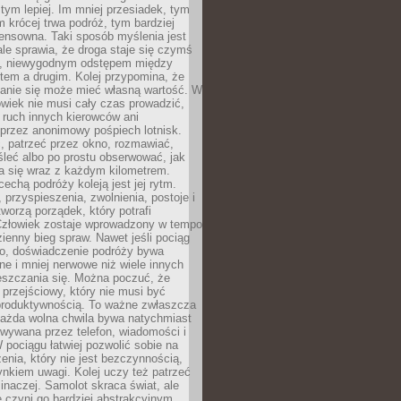
 tym lepiej. Im mniej przesiadek, tym
m krócej trwa podróż, tym bardziej
ensowna. Taki sposób myślenia jest
ale sprawia, że droga staje się czymś
a, niewygodnym odstępem między
tem a drugim. Kolej przypomina, że
anie się może mieć własną wartość. W
wiek nie musi cały czas prowadzić,
 ruch innych kierowców ani
przez anonimowy pośpiech lotnisk.
, patrzeć przez okno, rozmawiać,
leć albo po prostu obserwować, jak
a się wraz z każdym kilometrem.
echą podróży koleją jest jej rytm.
, przyspieszenia, zwolnienia, postoje i
worzą porządek, który potrafi
Człowiek zostaje wprowadzony w tempo
zienny bieg spraw. Nawet jeśli pociąg
ko, doświadczenie podróży bywa
nne i mniej nerwowe niż wiele innych
eszczania się. Można poczuć, że
s przejściowy, który nie musi być
produktywnością. To ważne zwłaszcza
każda wolna chwila bywa natychmiast
wywana przez telefon, wiadomości i
 pociągu łatwiej pozwolić sobie na
enia, który nie jest bezczynnością,
nkiem uwagi. Kolej uczy też patrzeć
 inaczej. Samolot skraca świat, ale
 czyni go bardziej abstrakcyjnym.