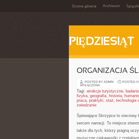
Archiwum
Strona główna
Śpiącz
PIĘDZIESIĄT
ORGANIZACJA ŚL
POSTED BY ADMIN
POSTED ON
WYŁĄCZONA
Tagi:
atrakcje turystyczne
,
badani
fizyka
,
geografia
,
historia
,
humani
praca
,
praktyki
,
staż
,
technologie
zwiedzanie
Śpiewające Skrzypce to sieciowy 
sercem narracji. To miejsce stwor
także dla tych, którzy pragną uc
muzyczne ciekawostki z rzetelnym