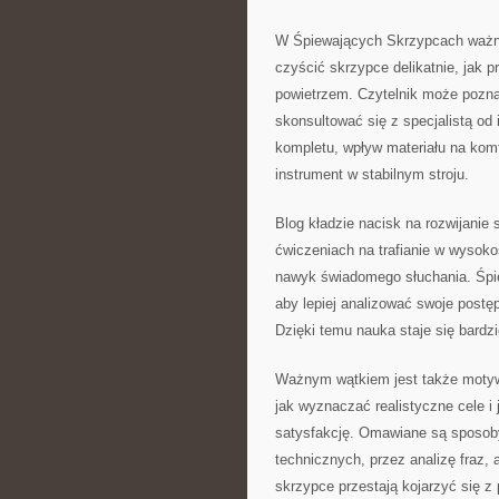
W Śpiewających Skrzypcach ważna 
czyścić skrzypce delikatnie, jak 
powietrzem. Czytelnik może pozna
skonsultować się z specjalistą od
kompletu, wpływ materiału na komf
instrument w stabilnym stroju.
Blog kładzie nacisk na rozwijanie
ćwiczeniach na trafianie w wysoko
nawyk świadomego słuchania. Śpi
aby lepiej analizować swoje postęp
Dzięki temu nauka staje się bardz
Ważnym wątkiem jest także motywac
jak wyznaczać realistyczne cele i
satysfakcję. Omawiane są sposoby
technicznych, przez analizę fraz,
skrzypce przestają kojarzyć się z 