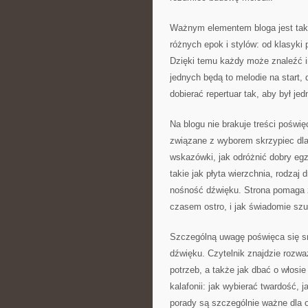
Ważnym elementem bloga jest takż
różnych epok i stylów: od klasyki
Dzięki temu każdy może znaleźć in
jednych będą to melodie na start,
dobierać repertuar tak, aby był je
Na blogu nie brakuje treści poświ
związane z wyborem skrzypiec dl
wskazówki, jak odróżnić dobry e
takie jak płyta wierzchnia, rodzaj
nośność dźwięku. Strona pomaga 
czasem ostro, i jak świadomie sz
Szczególną uwagę poświęca się s
dźwięku. Czytelnik znajdzie rozw
potrzeb, a także jak dbać o włosie
kalafonii: jak wybierać twardość, 
porady są szczególnie ważne dla 