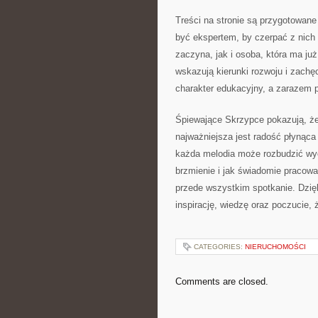
Treści na stronie są przygotowane
być ekspertem, by czerpać z nich 
zaczyna, jak i osoba, która ma j
wskazują kierunki rozwoju i zach
charakter edukacyjny, a zarazem p
Śpiewające Skrzypce pokazują, że
najważniejsza jest radość płynąca
każda melodia może rozbudzić wyo
brzmienie i jak świadomie pracow
przede wszystkim spotkanie. Dzięk
inspirację, wiedzę oraz poczucie
CATEGORIES:
NIERUCHOMOŚCI
Comments are closed.