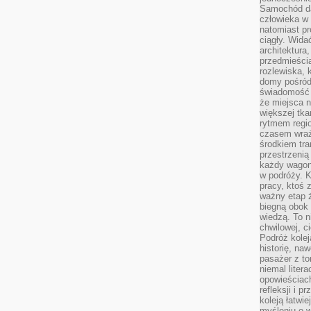
Samochód da
człowieka w 
natomiast p
ciągły. Widać
architektura,
przedmieści
rozlewiska,
domy pośród 
świadomość o
że miejsca n
większej tkan
rytmem regio
czasem wraże
środkiem tra
przestrzenią
każdy wago
w podróży. K
pracy, ktoś 
ważny etap ż
biegną obok 
wiedzą. To 
chwilowej, ci
Podróż kolej
historię, na
pasażer z to
niemal liter
opowieściach
refleksji i 
koleją łatwie
myśleniu o 