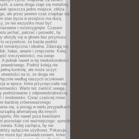
yśli, a sama droga staje się metaforą
iek opuszcza jedno miejsce, zbliża
ego, ale przez pewien czas znajduje się
n stan bycia w przejściu ma dużą
zy, że nie wszystko musi być
 nazwane i rozstrzygnięte. Czasem
ostu jechać, patrzeć i pozwolić, by
y ułożyły się w głowie bez przymusu.
to oczywiście, że każda podróż
st romantyczna i idealna. Zdarzają się
łok, hałas, awarie i zmęczenie. Kolej,
zęść rzeczywistości, ma swoje
. A jednak nawet w tej niedoskonałości
ś prawdziwego. Podróż koleją nie
pełną kontrolę, ale może uczyć
i otwartości na to, że droga nie
yłącznie według naszych oczekiwań.
cja w epoce, która przyzwyczaiła nas
astowości. Warto też zwrócić uwagę,
zy podróżowanie z odpowiedzialnością
ń i środowisko. Coraz częściej mówi
bie bardziej zrównoważonego
nia się, a pociąg w wielu przypadkach
rozsądną alternatywą dla innych
sportu. Ale nawet poza kwestiami
mi pozostaje coś ważniejszego: sposób
świata. Kolej zachęca, by nie
odróży wyłącznie użytkowo. Pokazuje,
kże może być doświadczeniem, które