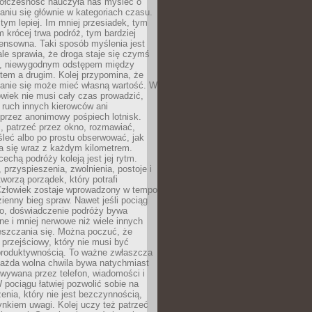
ółczesność nauczyła nas myśleć o
niu się głównie w kategoriach czasu.
 tym lepiej. Im mniej przesiadek, tym
m krócej trwa podróż, tym bardziej
ensowna. Taki sposób myślenia jest
ale sprawia, że droga staje się czymś
a, niewygodnym odstępem między
tem a drugim. Kolej przypomina, że
anie się może mieć własną wartość. W
wiek nie musi cały czas prowadzić,
 ruch innych kierowców ani
przez anonimowy pośpiech lotnisk.
, patrzeć przez okno, rozmawiać,
leć albo po prostu obserwować, jak
a się wraz z każdym kilometrem.
echą podróży koleją jest jej rytm.
, przyspieszenia, zwolnienia, postoje i
worzą porządek, który potrafi
Człowiek zostaje wprowadzony w tempo
zienny bieg spraw. Nawet jeśli pociąg
ko, doświadczenie podróży bywa
nne i mniej nerwowe niż wiele innych
eszczania się. Można poczuć, że
s przejściowy, który nie musi być
produktywnością. To ważne zwłaszcza
każda wolna chwila bywa natychmiast
wywana przez telefon, wiadomości i
 pociągu łatwiej pozwolić sobie na
enia, który nie jest bezczynnością,
nkiem uwagi. Kolej uczy też patrzeć