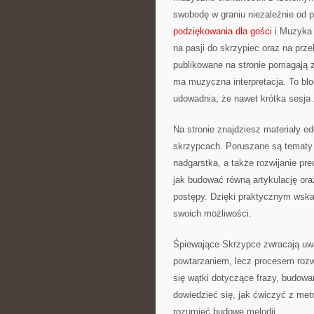
swobodę w graniu niezależnie od
podziękowania dla gości
i Muzyka 
na pasji do skrzypiec oraz na prz
publikowane na stronie pomagają z
ma muzyczna interpretacja. To blo
udowadnia, że nawet krótka sesja
Na stronie znajdziesz materiały e
skrzypcach. Poruszane są tematy 
nadgarstka, a także rozwijanie pr
jak budować równą artykulację ora
postępy. Dzięki praktycznym wska
swoich możliwości.
Śpiewające Skrzypce zwracają uwa
powtarzaniem, lecz procesem rozwi
się wątki dotyczące frazy, budowa
dowiedzieć się, jak ćwiczyć z metr
rozumieć budowę melodii.