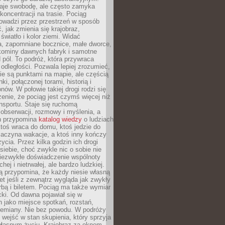
je swobodę, ale często zamyka
koncentracji na trasie. Pociąg
rowadzi przez przestrzeń w sposób
, jak zmienia się krajobraz,
 światło i kolor ziemi. Widać
a, zapomniane bocznice, małe dworce,
 kominy dawnych fabryk i samotne
pól. To podróż, która przywraca
dległości. Pozwala lepiej zrozumieć,
ie są punktami na mapie, ale częścią
ki, połączonej torami, historią i
nów. W połowie takiej drogi rodzi się
nie, że pociąg jest czymś więcej niż
nsportu. Staje się ruchomą
 obserwacji, rozmowy i myślenia, a
n przypomina
katalog wiedzy
o ludziach
toś wraca do domu, ktoś jedzie do
zaczyna wakacje, a ktoś inny kończy
ycia. Przez kilka godzin ich drogi
siebie, choć zwykle nic o sobie nie
niezwykłe doświadczenie wspólnoty
chej i nietrwałej, ale bardzo ludzkiej.
ą przypomina, że każdy niesie własną
wet jeśli z zewnątrz wygląda jak zwykły
rbą i biletem. Pociąg ma także wymiar
acki. Od dawna pojawiał się w
 jako miejsce spotkań, rozstań,
przemiany. Nie bez powodu. W podróży
j wejść w stan skupienia, który sprzyja
własnym życiu. Krajobraz za oknem