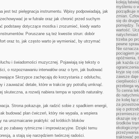
koleją łatwie
myśleniu o 
jest też pielęgnacja instrumentu. Wpisy podpowiadają, jak
porządkuje m
zmian. Człow
przechowywać je w futrale oraz jak chronić przed suchym
się do drugi
pomiędzy. Te
ć podstawy dotyczące mostka i zrozumieć, kiedy warto
wartość. Uc
 instrumentów. Poruszane są też kwestie strun: dobór
natychmiast
trzeba po pr
ort oraz to, jak często warto je wymieniać, by utrzymać
pewne spraw
Nie oznacza 
pociągiem je
opóźnienia, t
 słuchu i świadomości muzycznej. Pojawiają się teksty o
jak każda c
ograniczenia
ści, o rozpoznawaniu interwałów oraz o tym, jak budować
kryje się co
zawsze daje 
ewające Skrzypce zachęcają do korzystania z odsłuchu,
cierpliwości 
y i zauważać detale, które w trakcie gry potrafią umknąć.
przebiega w
To cenna lek
iej skuteczna, a rozwój nabiera tempa w sposób naturalny.
do natychmi
że kolej łąc
za przestrze
ja. Strona pokazuje, jak radzić sobie z spadkiem energii,
się o potrze
 jak budować plan ćwiczeń, który nie wypala, a wspiera
przemieszcza
okazuje się 
 na urozmaicanie praktyki: od krótkich bloków
środków tran
ekologiczny
 aż po zabawy rytmiczne i improwizacyjne. Dzięki temu
przeżywania 
presją, a stają się narzędziem twórczej radości.
traktować p