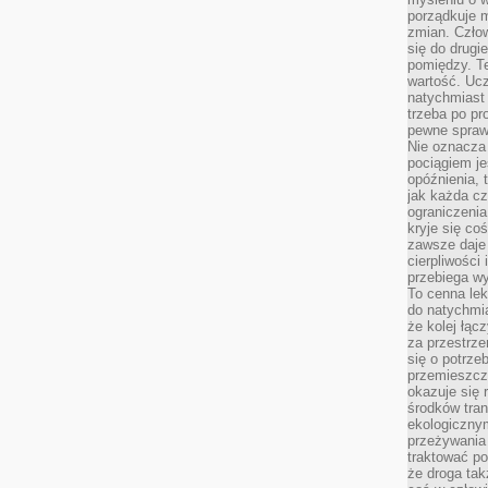
porządkuje m
zmian. Człow
się do drugi
pomiędzy. Te
wartość. Uc
natychmiast
trzeba po pr
pewne spraw
Nie oznacza 
pociągiem je
opóźnienia, t
jak każda c
ograniczenia
kryje się co
zawsze daje 
cierpliwości 
przebiega w
To cenna lek
do natychmi
że kolej łąc
za przestrze
się o potrze
przemieszcza
okazuje się 
środków tran
ekologiczny
przeżywania 
traktować p
że droga ta