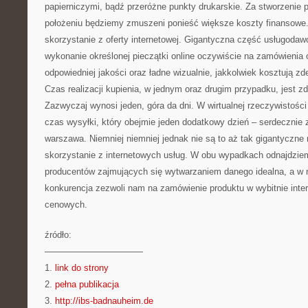
papierniczymi, bądź przeróżne punkty drukarskie. Za stworzenie p
położeniu będziemy zmuszeni ponieść większe koszty finansowe.
skorzystanie z oferty internetowej. Gigantyczna część usługodaw
wykonanie określonej pieczątki online oczywiście na zamówienia 
odpowiedniej jakości oraz ładne wizualnie, jakkolwiek kosztują z
Czas realizacji kupienia, w jednym oraz drugim przypadku, jest 
Zazwyczaj wynosi jeden, góra da dni. W wirtualnej rzeczywistośc
czas wysyłki, który obejmie jeden dodatkowy dzień – serdecznie
warszawa. Niemniej niemniej jednak nie są to aż tak gigantyczne 
skorzystanie z internetowych usług. W obu wypadkach odnajdzie
producentów zajmujących się wytwarzaniem danego idealna, a w 
konkurencja zezwoli nam na zamówienie produktu w wybitnie inte
cenowych.
źródło:
———————————
1.
link do strony
2.
pełna publikacja
3.
http://ibs-badnauheim.de