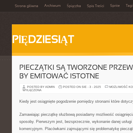
Archiwum
Sprite
Tagi
Strona główna
Śpiączka
Spis Treści
PIĘDZIESIĄT
PIECZĄTKI SĄ TWORZONE PRZEW
BY EMITOWAĆ ISTOTNE
POSTED BY ADMIN
POSTED ON SIE - 3 - 2025
MOŻLIWOŚĆ K
WYŁĄCZONA
Kiedy jest osiągnięte pogodzenie pomiędzy stronami które dotycz
Zamawiając pieczątkę służbową posiadamy możliwość osiągnięci
sposoby. Pierwszym jest, bezsprzecznie, wykonanie danej usług
komercyjnym. Placówkami zajmującymi się problematykę piecząte