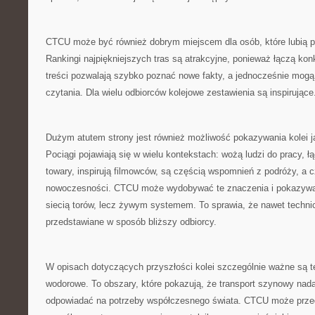
CTCU może być również dobrym miejscem dla osób, które lubią po
Rankingi najpiękniejszych tras są atrakcyjne, ponieważ łączą kon
treści pozwalają szybko poznać nowe fakty, a jednocześnie mog
czytania. Dla wielu odbiorców kolejowe zestawienia są inspirujące
Dużym atutem strony jest również możliwość pokazywania kolei ja
Pociągi pojawiają się w wielu kontekstach: wożą ludzi do pracy, 
towary, inspirują filmowców, są częścią wspomnień z podróży, a
nowoczesności. CTCU może wydobywać te znaczenia i pokazywać, 
siecią torów, lecz żywym systemem. To sprawia, że nawet techn
przedstawiane w sposób bliższy odbiorcy.
W opisach dotyczących przyszłości kolei szczególnie ważne są te
wodorowe. To obszary, które pokazują, że transport szynowy nadal
odpowiadać na potrzeby współczesnego świata. CTCU może przed