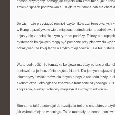
sposób przystępny, pomagając czytelnikom zrozumieć, jakie roz
zmienić sposób podróżowania. Dzięki temu strona nabiera chara
Serwis może przyciągać również czytelników zainteresowanych k
w Europie przeżywa w wielu miejscach odrodzenie, a podróżowani
kojarzy się z spokojniejszym rytmem podróży. Teksty o europejsk
systemach kolejowych mogą być pomocne przy planowaniu wyj
pokazywać, że kolej łączy nie tylko miejscowości, ale też historie
Warto podkreślić, że tematyka kolejowa ma duży potencjał dla ho
ponieważ są jednocześnie częścią historii. Dla jednych najważnie
lokomotywy i widok torów, dla innych precyzja rozkładu jazdy, a d
ekonomiczne i ekologiczne znaczenie transportu szynowego. CT
spojrzenia, tworząc kolejowy magazyn dla różnych odbiorców.
Strona ma także potencjał do rozwijania treści o charakterze uż
jak wybrać miejsce w pociągu. Takie materiały są cenne, poniewa