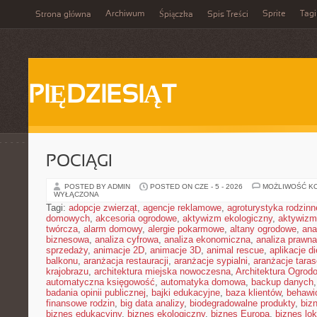
Archiwum
Sprite
Tagi
Strona główna
Śpiączka
Spis Treści
PIĘDZIESIĄT
POCIĄGI
POSTED BY ADMIN
POSTED ON CZE - 5 - 2026
MOŻLIWOŚĆ K
WYŁĄCZONA
Tagi:
adopcje zwierząt
,
agencje reklamowe
,
agroturystyka rodzinn
domowych
,
akcesoria ogrodowe
,
aktywizm ekologiczny
,
aktywizm
twórcza
,
alarm domowy
,
alergie pokarmowe
,
altany ogrodowe
,
ana
biznesowa
,
analiza cyfrowa
,
analiza ekonomiczna
,
analiza prawn
sprzedaży
,
animacje 2D
,
animacje 3D
,
animal rescue
,
aplikacje d
balkonu
,
aranżacja restauracji
,
aranżacje sypialni
,
aranżacje tara
krajobrazu
,
architektura miejska nowoczesna
,
Architektura Ogrod
automatyczna księgowość
,
automatyka domowa
,
backup danych
badania opinii publicznej
,
bajki edukacyjne
,
baza klientów
,
behawi
finansowe rodzin
,
big data analizy
,
biodegradowalne produkty
,
biz
biznes edukacyjny
,
biznes ekologiczny
,
biznes Europa
,
biznes lok