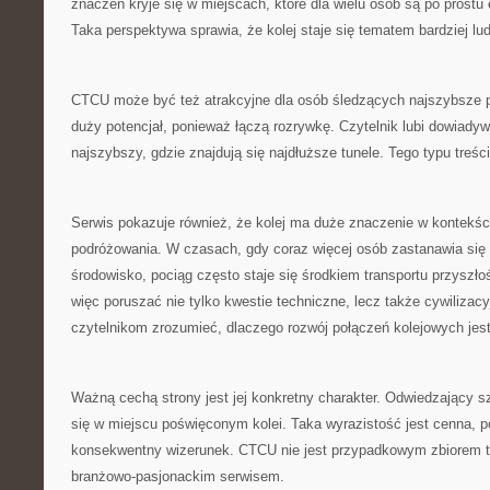
znaczeń kryje się w miejscach, które dla wielu osób są po prostu
Taka perspektywa sprawia, że kolej staje się tematem bardziej lu
CTCU może być też atrakcyjne dla osób śledzących najszybsze po
duży potencjał, ponieważ łączą rozrywkę. Czytelnik lubi dowiadywa
najszybszy, gdzie znajdują się najdłuższe tunele. Tego typu treśc
Serwis pokazuje również, że kolej ma duże znaczenie w kontekśc
podróżowania. W czasach, gdy coraz więcej osób zastanawia si
środowisko, pociąg często staje się środkiem transportu przyszłoś
więc poruszać nie tylko kwestie techniczne, lecz także cywiliz
czytelnikom zrozumieć, dlaczego rozwój połączeń kolejowych jest 
Ważną cechą strony jest jej konkretny charakter. Odwiedzający s
się w miejscu poświęconym kolei. Taka wyrazistość jest cenna,
konsekwentny wizerunek. CTCU nie jest przypadkowym zbiorem t
branżowo-pasjonackim serwisem.