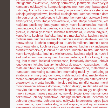
inteligentne oświetlenie
,
izolacje termiczne
,
jastrzębie inwestycyj
kampanie edukacyjne
,
kampanie społeczne
,
kampery
,
kawa speci
rodzinny
,
kiszonki domowe
,
klimatyzacja smart
,
kluby czytelnicze
kolacje jednogarnkowe
,
kominki ekologiczne
,
kompostowanie do
interpersonalna
,
konferencje kulinarne
,
konferencje naukowe żywi
artystyczne
,
konsultacje obywatelskie
,
konsultacje prawnicze
,
ko
krajobraz publiczny
,
kreatywne hobby
,
kuchnia bałkańska
,
kuchnia
campingowa
,
kuchnia czeska
,
kuchnia dla singli
,
kuchnia francus
grecka
,
kuchnia gruzińska
,
kuchnia hiszpańska
,
kuchnia indyjska
koreańska
,
kuchnia libańska
,
kuchnia marokańska
,
kuchnia mek
molekularna
,
kuchnia niemiecka
,
kuchnia niskobudżetowa
,
kuchni
peruwiańska
,
kuchnia portugalska
,
kuchnia roślinna
,
kuchnia sezo
sezonowa letnia
,
kuchnia sezonowa zimowa
,
kuchnia skandynaw
śródziemnomorska
,
kuchnia studencka
,
kuchnia tajska
,
kuchnia t
kuchnia węgierska
,
kuchnia wielkanocna
,
kuchnia wigilijna
,
kuchni
żydowska
,
kuchnie na wymiar
,
kultura herbaty
,
kultura kawy
,
kurs
tag
,
last minute
,
łazienki nowoczesne
,
lemoniady domowe
,
lobbyi
logo design
,
lokalne bazary
,
lunchbox do pracy
,
łyżwiarstwo
,
made
mała architektura ogrodowa
,
malarstwo abstrakcyjne
,
malarstwo o
numerach
,
marketing automation
,
marketing mobilny
,
marketing po
strategiczny
,
marynaty domowe
,
meble industrialne
,
meble klasy
meble skandynawskie
,
media tradycyjne
,
medycyna estetyczna z
prewencyjna
,
mental health
,
miejskie rośliny
,
mindful eating
,
moni
monitorowanie zdrowia domowe
,
motion design
,
multimedia eduka
muzyka elektroniczna
,
narciarstwo biegowe
,
nauka gry na gitarze
nauka śpiewu
,
nawozy naturalne
,
nawyki żywieniowe
,
niemarnowan
pokarmowe
,
obiady budżetowe
,
obsługa klienta online
,
ochrona po
ochrona systemów
,
ochrona wód
,
odżywianie seniorów
,
ogród japo
nowoczesny
,
ogród wertykalny
,
ogród wiejski
,
ogród wypoczynko
ogrzewanie ekologiczne
,
opieka nad seniorami
,
opieka nad zwier