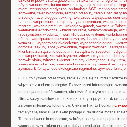
szkolenie psów
,
sztuka gotowania
,
sztuka kulinarna regionalna
,
s
użytkowa domowa
,
taniec nowoczesny
,
targi nieruchomości
,
targ
event
,
technologia medyczna
,
technologie AGD
,
technologie sma
zdrowotne
,
telepsychologia
,
tempeh przepisy
,
terapia par
,
testy 
przepisy
,
travel blogger
,
trekking
,
twórczość artystyczna
,
user exp
cateringowe premium
,
usługi turystyczne premium
,
wakacje egzo
morzem
,
wakacje premium
,
wakacje w górach
,
wakacje w Polsce
weterynaria egzotyczna
,
wideofilmowanie
,
wideokonferencje
,
wirtu
rzeczywistość w edukacji
,
work-life balance w domu
,
workshop su
górska
,
współpraca międzynarodowa
,
wydarzenia edukacyjne
,
wy
wynalazki
,
wypoczynek ekologiczny
,
wyposażenie ogrodu
,
wysta
ogrodzie
,
zakupy spożywcze online
,
zapasy żywności
,
zarządzani
klientami
,
zarządzanie odpadami
,
zarządzanie zespołem
,
zdjęcia
zdrowe przekąski
,
zdrowie fizyczne
,
zdrowie psychiczne dorosłyc
zdrowie skóry
,
zdrowie zwierząt
,
zmiany klimatyczne
,
zupy krem
zwierzęta egzotyczne
,
zwierzęta hodowlane
,
żywienie dzieci
,
żyw
żywność BIO
,
żywność ekologiczna regionalna
,
żywność funkcjo
CTCU to cyfrowa przestrzeń, które skupia się na infrastrukturze 
wiąże się z ruchem pociągów. To przestrzeń informacyjna tworzon
interesują się podróżowaniem, ale również o czytelnikach szukaj
Strona łączy zamiłowanie do kolei z prostym językiem, dzięki c
zarówno miłośników lokomotyw. Ciekawe linki to Pociągi i
Ciekawo
tematyczną serwisu jest świat pociągów. Na stronie można znale
To rozbudowane kompendium, w którym klasyczne spojrzenie na k
współczesnymi, takimi jak kolej dużych prędkości. Dzięki temu C