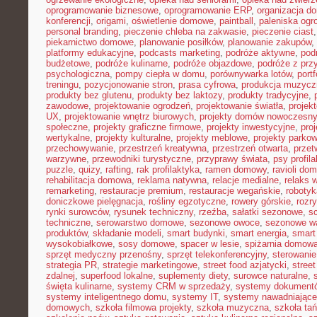
oprogramowanie biznesowe
,
oprogramowanie ERP
,
organizacja 
konferencji
,
origami
,
oświetlenie domowe
,
paintball
,
paleniska og
personal branding
,
pieczenie chleba na zakwasie
,
pieczenie ciast
piekarnictwo domowe
,
planowanie posiłków
,
planowanie zakupów
,
platformy edukacyjne
,
podcasts marketing
,
podróże aktywne
,
pod
budżetowe
,
podróże kulinarne
,
podróże objazdowe
,
podróże z prz
psychologiczna
,
pompy ciepła w domu
,
porównywarka lotów
,
portf
treningu
,
pozycjonowanie stron
,
prasa cyfrowa
,
produkcja muzycz
produkty bez glutenu
,
produkty bez laktozy
,
produkty tradycyjne
,
zawodowe
,
projektowanie ogrodzeń
,
projektowanie światła
,
projek
UX
,
projektowanie wnętrz biurowych
,
projekty domów nowoczesn
społeczne
,
projekty graficzne firmowe
,
projekty inwestycyjne
,
pro
wertykalne
,
projekty kulturalne
,
projekty meblowe
,
projekty parko
przechowywanie
,
przestrzeń kreatywna
,
przestrzeń otwarta
,
prze
warzywne
,
przewodniki turystyczne
,
przyprawy świata
,
psy profil
puzzle
,
quizy
,
rafting
,
rak profilaktyka
,
ramen domowy
,
ravioli do
rehabilitacja domowa
,
reklama natywna
,
relacje medialne
,
relaks 
remarketing
,
restauracje premium
,
restauracje wegańskie
,
roboty
doniczkowe pielęgnacja
,
rośliny egzotyczne
,
rowery górskie
,
rozr
rynki surowców
,
rysunek techniczny
,
rzeźba
,
sałatki sezonowe
,
s
techniczne
,
serowarstwo domowe
,
sezonowe owoce
,
sezonowe w
produktów
,
składanie modeli
,
smart budynki
,
smart energia
,
smart
wysokobiałkowe
,
sosy domowe
,
spacer w lesie
,
spiżarnia domow
sprzęt medyczny przenośny
,
sprzęt telekonferencyjny
,
sterowani
strategia PR
,
strategie marketingowe
,
street food azjatycki
,
stree
zdalnej
,
superfood lokalne
,
suplementy diety
,
surowce naturalne
,
święta kulinarne
,
systemy CRM w sprzedaży
,
systemy dokument
systemy inteligentnego domu
,
systemy IT
,
systemy nawadniające
domowych
,
szkoła filmowa projekty
,
szkoła muzyczna
,
szkoła ta