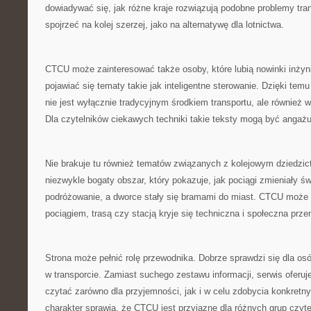
dowiadywać się, jak różne kraje rozwiązują podobne problemy tra
spojrzeć na kolej szerzej, jako na alternatywę dla lotnictwa.
CTCU może zainteresować także osoby, które lubią nowinki inżyn
pojawiać się tematy takie jak inteligentne sterowanie. Dzięki temu
nie jest wyłącznie tradycyjnym środkiem transportu, ale równie
Dla czytelników ciekawych techniki takie teksty mogą być angażu
Nie brakuje tu również tematów związanych z kolejowym dziedzict
niezwykle bogaty obszar, który pokazuje, jak pociągi zmieniały św
podróżowanie, a dworce stały się bramami do miast. CTCU może
pociągiem, trasą czy stacją kryje się techniczna i społeczna prze
Strona może pełnić rolę przewodnika. Dobrze sprawdzi się dla os
w transporcie. Zamiast suchego zestawu informacji, serwis oferu
czytać zarówno dla przyjemności, jak i w celu zdobycia konkretn
charakter sprawia, że CTCU jest przyjazne dla różnych grup czyte