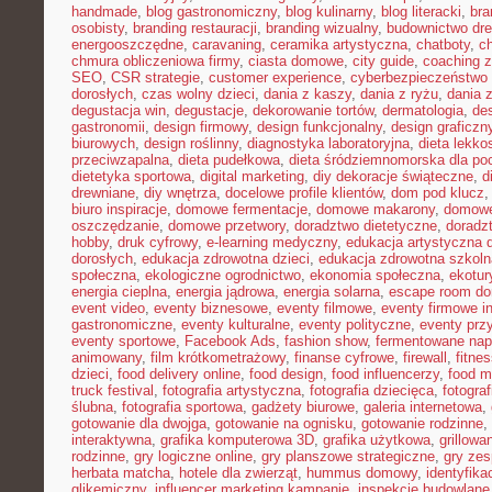
handmade
,
blog gastronomiczny
,
blog kulinarny
,
blog literacki
,
bra
osobisty
,
branding restauracji
,
branding wizualny
,
budownictwo dr
energooszczędne
,
caravaning
,
ceramika artystyczna
,
chatboty
,
ch
chmura obliczeniowa firmy
,
ciasta domowe
,
city guide
,
coaching z
SEO
,
CSR strategie
,
customer experience
,
cyberbezpieczeństwo 
dorosłych
,
czas wolny dzieci
,
dania z kaszy
,
dania z ryżu
,
dania 
degustacja win
,
degustacje
,
dekorowanie tortów
,
dermatologia
,
de
gastronomii
,
design firmowy
,
design funkcjonalny
,
design graficzn
biurowych
,
design roślinny
,
diagnostyka laboratoryjna
,
dieta lekko
przeciwzapalna
,
dieta pudełkowa
,
dieta śródziemnomorska dla po
dietetyka sportowa
,
digital marketing
,
diy dekoracje świąteczne
,
d
drewniane
,
diy wnętrza
,
docelowe profile klientów
,
dom pod klucz
biuro inspiracje
,
domowe fermentacje
,
domowe makarony
,
domowe
oszczędzanie
,
domowe przetwory
,
doradztwo dietetyczne
,
doradz
hobby
,
druk cyfrowy
,
e-learning medyczny
,
edukacja artystyczna d
dorosłych
,
edukacja zdrowotna dzieci
,
edukacja zdrowotna szkoln
społeczna
,
ekologiczne ogrodnictwo
,
ekonomia społeczna
,
ekotur
energia cieplna
,
energia jądrowa
,
energia solarna
,
escape room d
event video
,
eventy biznesowe
,
eventy filmowe
,
eventy firmowe i
gastronomiczne
,
eventy kulturalne
,
eventy polityczne
,
eventy prz
eventy sportowe
,
Facebook Ads
,
fashion show
,
fermentowane nap
animowany
,
film krótkometrażowy
,
finanse cyfrowe
,
firewall
,
fitne
dzieci
,
food delivery online
,
food design
,
food influencerzy
,
food m
truck festival
,
fotografia artystyczna
,
fotografia dziecięca
,
fotograf
ślubna
,
fotografia sportowa
,
gadżety biurowe
,
galeria internetowa
,
gotowanie dla dwojga
,
gotowanie na ognisku
,
gotowanie rodzinne
,
interaktywna
,
grafika komputerowa 3D
,
grafika użytkowa
,
grillow
rodzinne
,
gry logiczne online
,
gry planszowe strategiczne
,
gry ze
herbata matcha
,
hotele dla zwierząt
,
hummus domowy
,
identyfika
glikemiczny
,
influencer marketing kampanie
,
inspekcje budowlane