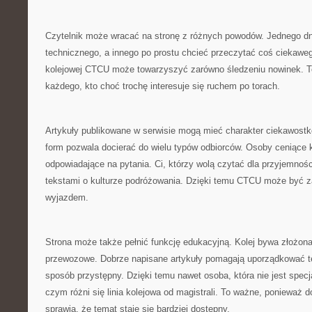
Czytelnik może wracać na stronę z różnych powodów. Jednego d
technicznego, a innego po prostu chcieć przeczytać coś ciekaweg
kolejowej CTCU może towarzyszyć zarówno śledzeniu nowinek. To
każdego, kto choć trochę interesuje się ruchem po torach.
Artykuły publikowane w serwisie mogą mieć charakter ciekawost
form pozwala docierać do wielu typów odbiorców. Osoby ceniące k
odpowiadające na pytania. Ci, którzy wolą czytać dla przyjemnoś
tekstami o kulturze podróżowania. Dzięki temu CTCU może być 
wyjazdem.
Strona może także pełnić funkcję edukacyjną. Kolej bywa złożon
przewozowe. Dobrze napisane artykuły pomagają uporządkować tę
sposób przystępny. Dzięki temu nawet osoba, która nie jest specj
czym różni się linia kolejowa od magistrali. To ważne, ponieważ 
sprawia, że temat staje się bardziej dostępny.