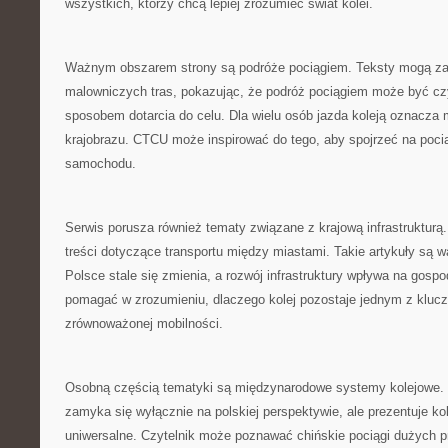
wszystkich, którzy chcą lepiej zrozumieć świat kolei.
Ważnym obszarem strony są podróże pociągiem. Teksty mogą z
malowniczych tras, pokazując, że podróż pociągiem może być czy
sposobem dotarcia do celu. Dla wielu osób jazda koleją oznacza
krajobrazu. CTCU może inspirować do tego, aby spojrzeć na pocią
samochodu.
Serwis porusza również tematy związane z krajową infrastrukturą
treści dotyczące transportu między miastami. Takie artykuły są 
Polsce stale się zmienia, a rozwój infrastruktury wpływa na gos
pomagać w zrozumieniu, dlaczego kolej pozostaje jednym z klu
zrównoważonej mobilności.
Osobną częścią tematyki są międzynarodowe systemy kolejowe. D
zamyka się wyłącznie na polskiej perspektywie, ale prezentuje kol
uniwersalne. Czytelnik może poznawać chińskie pociągi dużych p