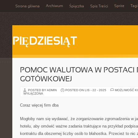
Archiwum
Sprite
Tagi
Strona główna
Śpiączka
Spis Treści
PIĘDZIESIĄT
POMOC WALUTOWA W POSTACI 
GOTÓWKOWEJ
POSTED BY ADMIN
POSTED ON LIS - 22 - 2025
MOŻLIWOŚĆ 
WYŁĄCZONA
Coraz więcej firm dba
Mogłoby nam się wydawać, że zorganizowanie zgromadzenia w jaki
hotelu, aby omówić ważne zadania traktujące na przykład podpis
kontraktu dla obszernej liczby osób to błahostka. Przecież to n