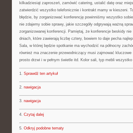
kilkadziesiąt zaproszeń, zamówić catering, ustalić datę oraz miej
zatwierdzić wszystko telefonicznie i kontrakt mamy w kieszeni. 
błędzie, by zorganizować konferencję powinniśmy wszystko sobie
nie zdajemy sobie sprawy, jakie szczegóły odgrywają ważną spr
zorganizowanej konferencji. Pamiętaj, że konferencje beskidy n
dniach, które zawierają liczbę cztery, bowiem to daje pecha najle
Sala, w której będzie spotkanie ma wychodzić na północny zachód
również ma znaczenie przewodniczący musi zajmować kluczowe m
prosto drzwi i w pełnym świetle itd. Kolor sali, typ mebli wszyst
1.
Sprawdź ten artykuł
2.
nawigacja
3.
nawigacja
4.
Czytaj dalej
5.
Odkryj podobne tematy