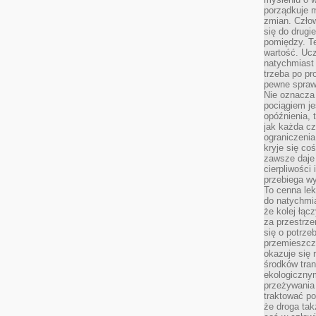
porządkuje m
zmian. Człow
się do drugi
pomiędzy. Te
wartość. Uc
natychmiast
trzeba po pr
pewne spraw
Nie oznacza 
pociągiem je
opóźnienia, t
jak każda c
ograniczenia
kryje się co
zawsze daje 
cierpliwości 
przebiega w
To cenna lek
do natychmi
że kolej łąc
za przestrze
się o potrze
przemieszcza
okazuje się 
środków tran
ekologiczny
przeżywania 
traktować p
że droga ta