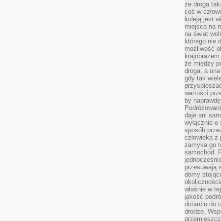
że droga ta
coś w człowi
koleją jest 
miejsca na m
na świat wol
którego nie 
możliwość ob
krajobrazem 
że między po
droga, a on
gdy tak wie
przyspieszać
wartości prz
by naprawdę
Podróżowani
daje ani sam
wyłącznie o 
sposób prze
człowieka z p
zamyka go te
samochód. Po
jednocześni
przesuwają s
domy stojące
okolicznośc
właśnie w te
jakość podró
dotarciu do 
drodze. Wsp
przemieszcza