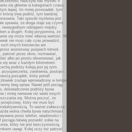
ółczesność nauczyła nas myśleć o
niu się głównie w kategoriach czasu.
 tym lepiej. Im mniej przesiadek, tym
m krócej trwa podróż, tym bardziej
ensowna. Taki sposób myślenia jest
ale sprawia, że droga staje się czymś
a, niewygodnym odstępem między
tem a drugim. Kolej przypomina, że
anie się może mieć własną wartość. W
wiek nie musi cały czas prowadzić,
 ruch innych kierowców ani
przez anonimowy pośpiech lotnisk.
, patrzeć przez okno, rozmawiać,
leć albo po prostu obserwować, jak
a się wraz z każdym kilometrem.
echą podróży koleją jest jej rytm.
, przyspieszenia, zwolnienia, postoje i
worzą porządek, który potrafi
Człowiek zostaje wprowadzony w tempo
zienny bieg spraw. Nawet jeśli pociąg
ko, doświadczenie podróży bywa
nne i mniej nerwowe niż wiele innych
eszczania się. Można poczuć, że
s przejściowy, który nie musi być
produktywnością. To ważne zwłaszcza
każda wolna chwila bywa natychmiast
wywana przez telefon, wiadomości i
 pociągu łatwiej pozwolić sobie na
enia, który nie jest bezczynnością,
nkiem uwagi. Kolej uczy też patrzeć