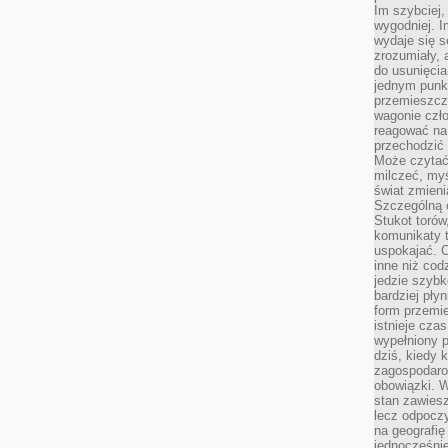
Im szybciej,
wygodniej. I
wydaje się s
zrozumiały, 
do usunięci
jednym punk
przemieszcz
wagonie czło
reagować na
przechodzić 
Może czytać
milczeć, myś
świat zmieni
Szczególną c
Stukot torów
komunikaty t
uspokajać. 
inne niż cod
jedzie szyb
bardziej pły
form przemi
istnieje cza
wypełniony 
dziś, kiedy 
zagospodaro
obowiązki. W
stan zawiesz
lecz odpoczy
na geografię
jednocześnie