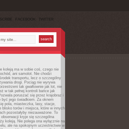
SCRIBE
FACEBOOK
TWITTER
e koleją ma w sobie coś, czego nie
ochód, ani samolot. Nie chodzi
środek transportu, lecz o szczególny
żywania drogi. Pociąg nie wyrywa
rzestrzeni tak gwałtownie jak lot, nie
ż w tak pełnej kontroli bańce jak
zwala poruszać się przez krajobraz i
e być jego świadkiem. Za oknem
ię pola, miasteczka, lasy, stacje,
 blisko torów i miejsca, które w innych
iach pozostałyby niezauważone. To
j obserwacji kryje się szczególna
ży koleją. Nie polega ona wyłącznie na
celu, ale na spokojnym uczestnictwie w