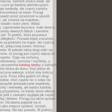
 inaczej. Samolot skraca świat, ale
 czyni go bardziej abstrakcyjnym.
je swobodę, ale często zamyka
koncentracji na trasie. Pociąg
rowadzi przez przestrzeń w sposób
, jak zmienia się krajobraz,
 światło i kolor ziemi. Widać
a, zapomniane bocznice, małe dworce,
 kominy dawnych fabryk i samotne
pól. To podróż, która przywraca
dległości. Pozwala lepiej zrozumieć,
ie są punktami na mapie, ale częścią
ki, połączonej torami, historią i
nów. W połowie takiej drogi rodzi się
nie, że pociąg jest czymś więcej niż
nsportu. Staje się ruchomą
 obserwacji, rozmowy i myślenia, a
n przypomina
katalog wiedzy
o ludziach
toś wraca do domu, ktoś jedzie do
zaczyna wakacje, a ktoś inny kończy
ycia. Przez kilka godzin ich drogi
siebie, choć zwykle nic o sobie nie
niezwykłe doświadczenie wspólnoty
chej i nietrwałej, ale bardzo ludzkiej.
ą przypomina, że każdy niesie własną
wet jeśli z zewnątrz wygląda jak zwykły
rbą i biletem. Pociąg ma także wymiar
acki. Od dawna pojawiał się w
 jako miejsce spotkań, rozstań,
przemiany. Nie bez powodu. W podróży