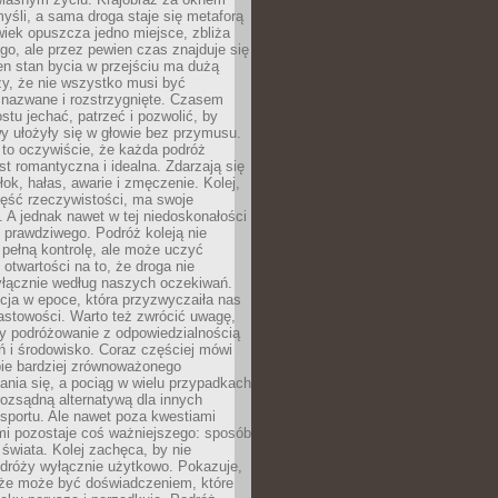
yśli, a sama droga staje się metaforą
iek opuszcza jedno miejsce, zbliża
ego, ale przez pewien czas znajduje się
n stan bycia w przejściu ma dużą
zy, że nie wszystko musi być
 nazwane i rozstrzygnięte. Czasem
ostu jechać, patrzeć i pozwolić, by
y ułożyły się w głowie bez przymusu.
to oczywiście, że każda podróż
st romantyczna i idealna. Zdarzają się
łok, hałas, awarie i zmęczenie. Kolej,
zęść rzeczywistości, ma swoje
. A jednak nawet w tej niedoskonałości
ś prawdziwego. Podróż koleją nie
pełną kontrolę, ale może uczyć
i otwartości na to, że droga nie
yłącznie według naszych oczekiwań.
cja w epoce, która przyzwyczaiła nas
astowości. Warto też zwrócić uwagę,
zy podróżowanie z odpowiedzialnością
ń i środowisko. Coraz częściej mówi
bie bardziej zrównoważonego
nia się, a pociąg w wielu przypadkach
rozsądną alternatywą dla innych
sportu. Ale nawet poza kwestiami
mi pozostaje coś ważniejszego: sposób
świata. Kolej zachęca, by nie
odróży wyłącznie użytkowo. Pokazuje,
kże może być doświadczeniem, które