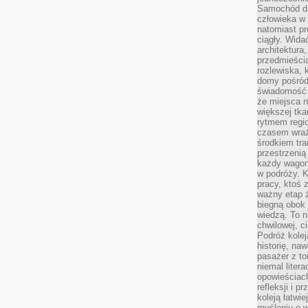
Samochód da
człowieka w 
natomiast p
ciągły. Widać
architektura,
przedmieści
rozlewiska,
domy pośród 
świadomość o
że miejsca n
większej tkan
rytmem regio
czasem wraże
środkiem tra
przestrzenią
każdy wago
w podróży. K
pracy, ktoś 
ważny etap ż
biegną obok 
wiedzą. To 
chwilowej, ci
Podróż kolej
historię, na
pasażer z to
niemal liter
opowieściach
refleksji i 
koleją łatwie
myśleniu o 