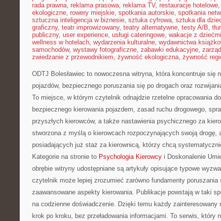
rada prawna
,
reklama prasowa
,
reklama TV
,
restauracje hotelowe
ekologiczne
,
rowery miejskie
,
spotkania autorskie
,
spotkania net
sztuczna inteligencja w biznesie
,
sztuka cyfrowa
,
sztuka dla dzie
graficzny
,
teatr improwizowany
,
teatry alternatywne
,
testy A/B
,
tł
publiczny
,
user experience
,
usługi cateringowe
,
wakacje z dziećm
wellness w hotelach
,
wydarzenia kulturalne
,
wydawnictwa książk
samochodów
,
wystawy fotograficzne
,
zabawki edukacyjne
,
zarzą
zwiedzanie z przewodnikiem
,
żywność ekologiczna
,
żywność regi
ODTJ Bolesławiec to nowoczesna witryna, która koncentruje się
pojazdów, bezpiecznego poruszania się po drogach oraz rozwijani
To miejsce, w którym czytelnik odnajdzie rzetelne opracowania d
bezpiecznego kierowania pojazdem, zasad ruchu drogowego, spra
przyszłych kierowców, a także nastawienia psychicznego za kiero
stworzona z myślą o kierowcach rozpoczynających swoją drogę, 
posiadających już staż za kierownicą, którzy chcą systematyczni
Kategorie na stronie to
Psychologia Kierowcy
i Doskonalenie Umie
obrębie witryny udostępniane są artykuły opisujące typowe wyzw
czytelnik może lepiej zrozumieć zarówno fundamenty poruszania si
zaawansowane aspekty kierowania. Publikacje powstają w taki s
na codzienne doświadczenie. Dzięki temu każdy zainteresowan
krok po kroku, bez przeładowania informacjami. To serwis, który 