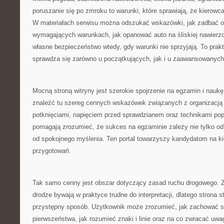
poruszanie się po zmroku to warunki, które sprawiają, że kierowca
W materiałach serwisu można odszukać wskazówki, jak zadbać o
wymagających warunkach, jak opanować auto na śliskiej nawierzc
własne bezpieczeństwo wtedy, gdy warunki nie sprzyjają. To prakt
sprawdza się zarówno u początkujących, jak i u zaawansowanych
Mocną stroną witryny jest szerokie spojrzenie na egzamin i nauk
znaleźć tu szereg cennych wskazówek związanych z organizacją
potknięciami, napięciem przed sprawdzianem oraz technikami po
pomagają zrozumieć, że sukces na egzaminie zależy nie tylko od 
od spokojnego myślenia. Ten portal towarzyszy kandydatom na k
przygotowań.
Tak samo cenny jest obszar dotyczący zasad ruchu drogowego. 
drodze bywają w praktyce trudne do interpretacji, dlatego strona 
przystępny sposób. Użytkownik może zrozumieć, jak zachować się
pierwszeństwa, jak rozumieć znaki i linie oraz na co zwracać u