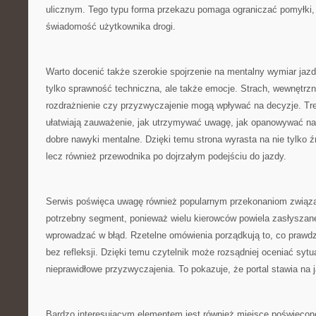
ulicznym. Tego typu forma przekazu pomaga ograniczać pomyłki
świadomość użytkownika drogi.
Warto docenić także szerokie spojrzenie na mentalny wymiar jazd
tylko sprawność techniczna, ale także emocje. Strach, wewnętrz
rozdrażnienie czy przyzwyczajenie mogą wpływać na decyzje. Tre
ułatwiają zauważenie, jak utrzymywać uwagę, jak opanowywać na
dobre nawyki mentalne. Dzięki temu strona wyrasta na nie tylko ź
lecz również przewodnika po dojrzałym podejściu do jazdy.
Serwis poświęca uwagę również popularnym przekonaniom związa
potrzebny segment, ponieważ wielu kierowców powiela zasłyszan
wprowadzać w błąd. Rzetelne omówienia porządkują to, co prawdz
bez refleksji. Dzięki temu czytelnik może rozsądniej oceniać sytu
nieprawidłowe przyzwyczajenia. To pokazuje, że portal stawia na j
Bardzo interesującym elementem jest również miejsce poświęco