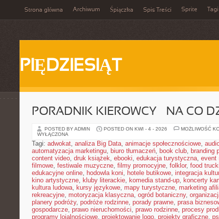
Archiwum
Sprite
Tagi
Strona główna
Śpiączka
Spis Treści
PIĘDZIESIĄT
PORADNIK KIEROWCY – NA CO D
POSTED BY ADMIN
POSTED ON KWI - 4 - 2026
MOŻLIWOŚĆ K
WYŁĄCZONA
Tagi:
adwokat
,
analiza Big Data
,
animacje społecznościowe
,
audi
automatyzacja marketingu
,
biuro tłumaczeń
,
book club
,
branding 
content video
,
druk książek
,
ebooki
,
edukacja turystyczna
,
event
filmowe
,
festiwale muzyczne
,
filmy promocyjne
,
folklor
,
food truck
edukacyjne online
,
hodowla koni
,
hotele butikowe
,
integracja kult
kino artystyczne
,
kluby literackie
,
komedia stand-up
,
koncerty ka
kultura ludowa
,
kursy językowe
,
mapy turystyczne
,
marketing afil
rekreacyjne
,
motoryzacja klasyczna
,
ogród botaniczny
,
organizac
planery podróży
,
podróże rodzinne
,
porady prawne
,
prasa bizneso
gospodarcze
,
prawo nieruchomości
,
prawo rodzinne
,
procesy prod
programy lojalnościowe
,
projektowanie logo
,
projekty graficzne
,
ps