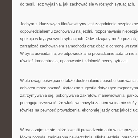
do teorii, lecz wyjaśnia, jak zachować się w różnych sytuacjach.
Jednym z kluczowych filarów witryny jest zagadnienie bezpiecznej
odpowiedzialnemu zachowaniu na jezdni, rozpoznawaniu niebezp
spokoju w kryzysowych sytuacjach. Odwiedzający może poznać, j
zarządzać zachowaniem samochodu oraz dbać o ochronę wszystk
Witryna uświadamia, że odpowiedzialne prowadzenie auta to nie 
również koncentracja, opanowanie i zdolność oceny sytuacji.
Wiele uwagi poświęcono także doskonaleniu sposobu kierowania a
odbiorca może poznać użyteczne sugestie dotyczące rozpoczynan
zatrzymywania się, pokonywania zakrętów, manewrowania, parkow
pomagają przyswoić, że właściwe nawyki za kierownicą nie służy
również na pewność prowadzenia, ekonomię jazdy oraz jakość uc
Witryna zajmuje się także kwestii prowadzenia auta w niesprzyjaj
Mokra pogoda, zaśnieżona nawierzchnia, śliska jezdnia, ogranic