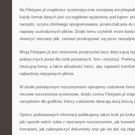
Na Filetypes.pl znajdziesz systematycznie rozwijanej encyklopedii
każdy format danych jest szczegółowo wyjaśniony pod kątem: pr
narzędzi, ryzyka złośliwego oprogramowania, przekształcania do 
naprawy uszkodzonych plików. Dzięki temu czytelnik może bardzo
otworzyć nieznany plik, zamiast przekopywać się przez niespójne
Misją Filetypes.pl jest stworzenie przejrzystej bazy dotyczącej t
praktycznych porad dla osób prywatnych, firm i instytucji. Prefe
intuicyjną formę, a także aktualność treści, aby zapewnić komfo
najbardziej nietypowych plików.
W dziale poświęconym rozszerzeniom opisujemy codzienne format
niszowe rozszerzenia systemowe, dzięki czemu Filetypes.pl staj
narzędziem dla grafików, którzy codziennie obracają dużą ilością
Oprócz podstawowych informacji publikujemy także krok po kroku
jaki sposób radzić sobie z nieznanym rozszerzeniem, jak konwe
formatami, jak zabezpieczyć dokumenty oraz jak nie dać się złap