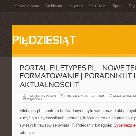
Archiwum
Sprite
Tagi
Strona główna
Śpiączka
Spis Treści
PIĘDZIESIĄT
PORTAL FILETYPES.PL – NOWE T
FORMATOWANIE | PORADNIKI IT I
AKTUALNOŚCI IT
POSTED BY ADMIN
POSTED ON LIS - 10 - 2025
MOŻLIWOŚĆ 
WYŁĄCZONA
Filetypes.pl – centrum typów danych cyfrowych oraz praktyczny
z myślą o użytkownikach internetu, którzy na co dzień pracują z 
świeżych newsów ze świata IT. Polecamy kategorie:
Cyberbezpie
tutoriale.