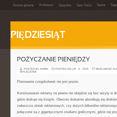
Archiwum
Sprite
Tagi
Strona główna
Śpiączka
Spis Treści
PIĘDZIESIĄT
POŻYCZANIE PIENIĘDZY
POSTED BY ADMIN
POSTED ON LIP - 6 - 2025
MOŻLIWOŚĆ K
WYŁĄCZONA
Planowanie czegokolwiek nie jest proste.
Konstruowanie reklamy na pewno nie obejdzie się bez wizyty w dru
gdzie drukuje się książki. Obecnie drukarnie absorbują się drukie
zwłaszcza ulotek reklamowych, czy dużych bilbordów reklamowyc
połączone są z gigantycznymi studiami graficznymi, gdzie się proj