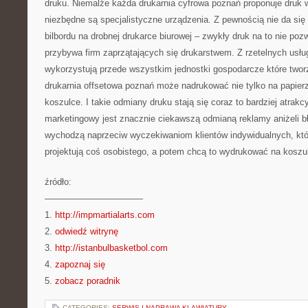
druku. Niemalże każda drukarnia cyfrowa poznań proponuje druk 
niezbędne są specjalistyczne urządzenia. Z pewnością nie da s
bilbordu na drobnej drukarce biurowej – zwykły druk na to nie poz
przybywa firm zaprzątających się drukarstwem. Z rzetelnych usług
wykorzystują przede wszystkim jednostki gospodarcze które tworz
drukarnia offsetowa poznań może nadrukować nie tylko na papier
koszulce. I takie odmiany druku stają się coraz to bardziej atrakc
marketingowy jest znacznie ciekawszą odmianą reklamy aniżeli bł
wychodzą naprzeciw wyczekiwaniom klientów indywidualnych, któ
projektują coś osobistego, a potem chcą to wydrukować na koszu
źródło:
———————————
1.
http://impmartialarts.com
2.
odwiedź witrynę
3.
http://istanbulbasketbol.com
4.
zapoznaj się
5.
zobacz poradnik
CATEGORIES:
SERWIS I NAPRAWA KLAWIATURY