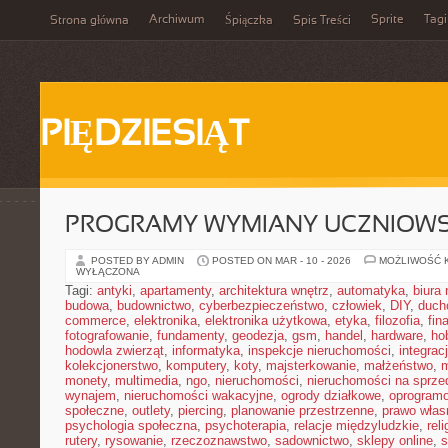
Archiwum
Sprite
Tagi
Strona główna
Śpiączka
Spis Treści
PIĘDZIESIĄT
PROGRAMY WYMIANY UCZNIOWS
POSTED BY ADMIN
POSTED ON MAR - 10 - 2026
MOŻLIWOŚĆ 
WYŁĄCZONA
Tagi:
antyki
,
apartamenty
,
architektura wnętrz
,
automatyka
,
biura
budowa
,
budownictwo
,
cyberbezpieczeństwo
,
człowiek
,
DIY
,
duch
commerce
,
elektronika
,
elektronika użytkowa
,
etyka
,
filozofia
,
fin
fotografowanie
,
fundamenty
,
geodezja
,
gsm
,
handel
,
hardware
,
ho
hodowla zwierząt
,
informatyka
,
inspekcje nieruchomości
,
integrac
kolekcjonerstwo
,
komputery
,
koty
,
majsterkowanie
,
małżeństwo
,
m
monety
,
multimedia
,
ngo
,
nieruchomości
,
nieruchomości na sprze
wynajem
,
nieruchomości wakacyjne
,
ogrody działkowe
,
oprogram
społeczne
,
outlety
,
piercing
,
planowanie przestrzenne
,
prawo włas
psychologia społeczna
,
psychoterapia
,
relacje międzyludzkie
,
reli
rutery
,
rysowanie
,
rzeczoznawstwo
,
sadownictwo
,
sklepy online
,
s