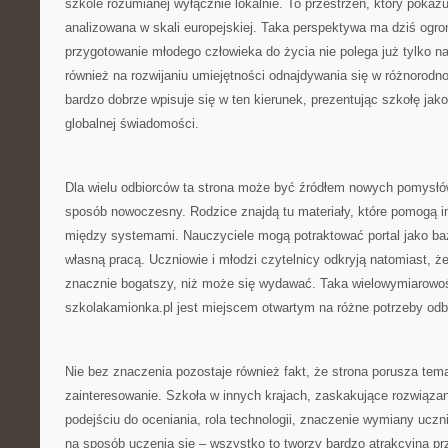
szkole rozumianej wyłącznie lokalnie. To przestrzeń, który poka
analizowana w skali europejskiej. Taka perspektywa ma dziś ogr
przygotowanie młodego człowieka do życia nie polega już tylko na
również na rozwijaniu umiejętności odnajdywania się w różnorodn
bardzo dobrze wpisuje się w ten kierunek, prezentując szkołę jak
globalnej świadomości.
Dla wielu odbiorców ta strona może być źródłem nowych pomysłó
sposób nowoczesny. Rodzice znajdą tu materiały, które pomogą im
między systemami. Nauczyciele mogą potraktować portal jako baz
własną pracą. Uczniowie i młodzi czytelnicy odkryją natomiast, że
znacznie bogatszy, niż może się wydawać. Taka wielowymiarowoś
szkolakamionka.pl jest miejscem otwartym na różne potrzeby odb
Nie bez znaczenia pozostaje również fakt, że strona porusza tem
zainteresowanie. Szkoła w innych krajach, zaskakujące rozwiązan
podejściu do oceniania, rola technologii, znaczenie wymiany uczn
na sposób uczenia się – wszystko to tworzy bardzo atrakcyjną prz