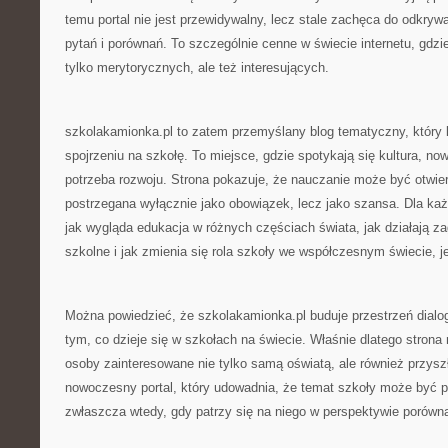
temu portal nie jest przewidywalny, lecz stale zachęca do odkryw
pytań i porównań. To szczególnie cenne w świecie internetu, gdzie
tylko merytorycznych, ale też interesujących.
szkolakamionka.pl to zatem przemyślany blog tematyczny, który 
spojrzeniu na szkołę. To miejsce, gdzie spotykają się kultura, n
potrzeba rozwoju. Strona pokazuje, że nauczanie może być otwier
postrzegana wyłącznie jako obowiązek, lecz jako szansa. Dla każd
jak wygląda edukacja w różnych częściach świata, jak działają z
szkolne i jak zmienia się rola szkoły we współczesnym świecie, j
Można powiedzieć, że szkolakamionka.pl buduje przestrzeń dialo
tym, co dzieje się w szkołach na świecie. Właśnie dlatego strona
osoby zainteresowane nie tylko samą oświatą, ale również przysz
nowoczesny portal, który udowadnia, że temat szkoły może być pe
zwłaszcza wtedy, gdy patrzy się na niego w perspektywie porówn