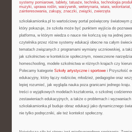
systemy pomiarowe
,
tablety
,
tatuaże
,
technika
,
technologia produk
muzyki
,
uprawa roślin
,
warzywnik
,
weterynaria
,
wiara
,
wolontariat
zainteresowania
,
zakupy
,
znaczki
,
związki
,
zwierzęta
szkolakamionka.pl to wartościowy portal poświęcony światowym
który pokazuje, że szkoła może być punktem wyjścia do poznawan
platforma, w którym wiedza o nauce nie kończą się na jednej per
czytelnika przez różne systemy edukacji obecne na całym świecie
tematach związanych z programami wymiany uczniowskiej, a takż
jak szkolnictwo w kontekście społecznym, nowoczesne narzędzia
homeschooling, modele szkolnictwa w różnych krajach czy kierun
Polecamy kategorie
Szkoły artystyczne i sportowe
i Przyszłość e
edukacyjny, który łączy rodziców, młodzież, pedagogów oraz wszy
lepiej rozumieć, jak wygląda nauka poza granicami jednego kraju. 
treści o wyjątkowych modelach kształcenia, o szkolnej codziennoś
zestawieniach edukacyjnych, a także o problemach i wyzwaniach 
szkolakamionka.pl buduje obraz edukacji jako dynamicznego świa
nie tylko podręczniki, ale też kontekst społeczny.
Największą siłą tej strony jest międzynarodowe spojrzenie. Zam