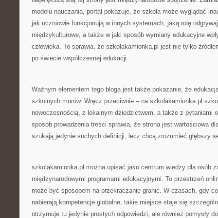
modelu nauczania, portal pokazuje, że szkoła może wyglądać inac
jak uczniowie funkcjonują w innych systemach, jaką rolę odgrywa
międzykulturowe, a także w jaki sposób wymiany edukacyjne wpł
człowieka. To sprawia, że szkolakamionka.pl jest nie tylko źródłe
po świecie współczesnej edukacji.
Ważnym elementem tego bloga jest także pokazanie, że edukacja 
szkolnych murów. Wręcz przeciwnie – na szkolakamionka.pl szkoła
nowoczesnością, z lokalnym dziedzictwem, a także z pytaniami o 
sposób prowadzenia treści sprawia, że strona jest wartościowa dla
szukają jedynie suchych definicji, lecz chcą zrozumieć głębszy 
szkolakamionka.pl można opisać jako centrum wiedzy dla osób z
międzynarodowymi programami edukacyjnymi. To przestrzeń onlin
może być sposobem na przekraczanie granic. W czasach, gdy co
nabierają kompetencje globalne, takie miejsce staje się szczególn
otrzymuje tu jedynie prostych odpowiedzi, ale również pomysły d