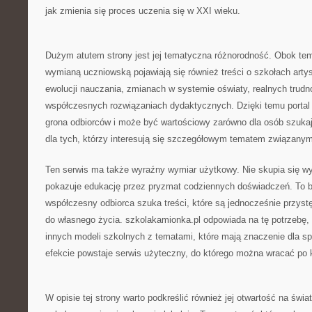
jak zmienia się proces uczenia się w XXI wieku.
Dużym atutem strony jest jej tematyczna różnorodność. Obok te
wymianą uczniowską pojawiają się również treści o szkołach arty
ewolucji nauczania, zmianach w systemie oświaty, realnych trud
współczesnych rozwiązaniach dydaktycznych. Dzięki temu portal t
grona odbiorców i może być wartościowy zarówno dla osób szukają
dla tych, którzy interesują się szczegółowym tematem związany
Ten serwis ma także wyraźny wymiar użytkowy. Nie skupia się wyłą
pokazuje edukację przez pryzmat codziennych doświadczeń. To 
współczesny odbiorca szuka treści, które są jednocześnie przystę
do własnego życia. szkolakamionka.pl odpowiada na tę potrzebę,
innych modeli szkolnych z tematami, które mają znaczenie dla s
efekcie powstaje serwis użyteczny, do którego można wracać po k
W opisie tej strony warto podkreślić również jej otwartość na świat