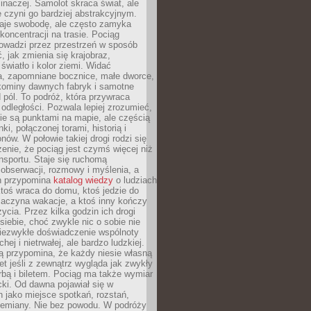
 inaczej. Samolot skraca świat, ale
 czyni go bardziej abstrakcyjnym.
je swobodę, ale często zamyka
koncentracji na trasie. Pociąg
rowadzi przez przestrzeń w sposób
, jak zmienia się krajobraz,
 światło i kolor ziemi. Widać
a, zapomniane bocznice, małe dworce,
 kominy dawnych fabryk i samotne
pól. To podróż, która przywraca
dległości. Pozwala lepiej zrozumieć,
ie są punktami na mapie, ale częścią
ki, połączonej torami, historią i
nów. W połowie takiej drogi rodzi się
nie, że pociąg jest czymś więcej niż
nsportu. Staje się ruchomą
 obserwacji, rozmowy i myślenia, a
n przypomina
katalog wiedzy
o ludziach
toś wraca do domu, ktoś jedzie do
zaczyna wakacje, a ktoś inny kończy
ycia. Przez kilka godzin ich drogi
siebie, choć zwykle nic o sobie nie
niezwykłe doświadczenie wspólnoty
chej i nietrwałej, ale bardzo ludzkiej.
ą przypomina, że każdy niesie własną
wet jeśli z zewnątrz wygląda jak zwykły
rbą i biletem. Pociąg ma także wymiar
acki. Od dawna pojawiał się w
 jako miejsce spotkań, rozstań,
przemiany. Nie bez powodu. W podróży