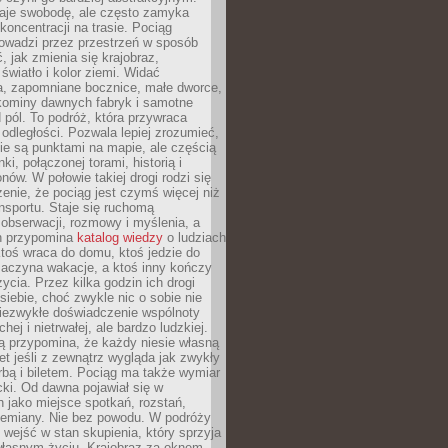
je swobodę, ale często zamyka
koncentracji na trasie. Pociąg
rowadzi przez przestrzeń w sposób
, jak zmienia się krajobraz,
 światło i kolor ziemi. Widać
a, zapomniane bocznice, małe dworce,
 kominy dawnych fabryk i samotne
pól. To podróż, która przywraca
dległości. Pozwala lepiej zrozumieć,
ie są punktami na mapie, ale częścią
ki, połączonej torami, historią i
nów. W połowie takiej drogi rodzi się
nie, że pociąg jest czymś więcej niż
nsportu. Staje się ruchomą
 obserwacji, rozmowy i myślenia, a
n przypomina
katalog wiedzy
o ludziach
toś wraca do domu, ktoś jedzie do
zaczyna wakacje, a ktoś inny kończy
ycia. Przez kilka godzin ich drogi
siebie, choć zwykle nic o sobie nie
niezwykłe doświadczenie wspólnoty
chej i nietrwałej, ale bardzo ludzkiej.
ą przypomina, że każdy niesie własną
wet jeśli z zewnątrz wygląda jak zwykły
rbą i biletem. Pociąg ma także wymiar
acki. Od dawna pojawiał się w
 jako miejsce spotkań, rozstań,
przemiany. Nie bez powodu. W podróży
j wejść w stan skupienia, który sprzyja
własnym życiu. Krajobraz za oknem