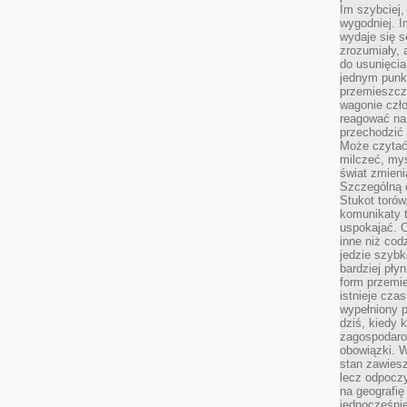
Im szybciej,
wygodniej. I
wydaje się s
zrozumiały, 
do usunięci
jednym punk
przemieszcz
wagonie czło
reagować na
przechodzić 
Może czytać
milczeć, myś
świat zmieni
Szczególną c
Stukot torów
komunikaty t
uspokajać. 
inne niż cod
jedzie szyb
bardziej pły
form przemi
istnieje cza
wypełniony 
dziś, kiedy 
zagospodaro
obowiązki. W
stan zawiesz
lecz odpoczy
na geografię
jednocześnie