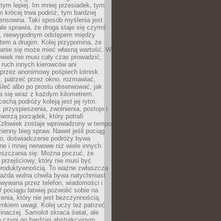
 tym lepiej. Im mniej przesiadek, tym
m krócej trwa podróż, tym bardziej
ensowna. Taki sposób myślenia jest
ale sprawia, że droga staje się czymś
a, niewygodnym odstępem między
tem a drugim. Kolej przypomina, że
anie się może mieć własną wartość. W
wiek nie musi cały czas prowadzić,
 ruch innych kierowców ani
przez anonimowy pośpiech lotnisk.
, patrzeć przez okno, rozmawiać,
leć albo po prostu obserwować, jak
a się wraz z każdym kilometrem.
echą podróży koleją jest jej rytm.
, przyspieszenia, zwolnienia, postoje i
worzą porządek, który potrafi
Człowiek zostaje wprowadzony w tempo
zienny bieg spraw. Nawet jeśli pociąg
ko, doświadczenie podróży bywa
nne i mniej nerwowe niż wiele innych
eszczania się. Można poczuć, że
s przejściowy, który nie musi być
produktywnością. To ważne zwłaszcza
każda wolna chwila bywa natychmiast
wywana przez telefon, wiadomości i
 pociągu łatwiej pozwolić sobie na
enia, który nie jest bezczynnością,
nkiem uwagi. Kolej uczy też patrzeć
 inaczej. Samolot skraca świat, ale
 czyni go bardziej abstrakcyjnym.