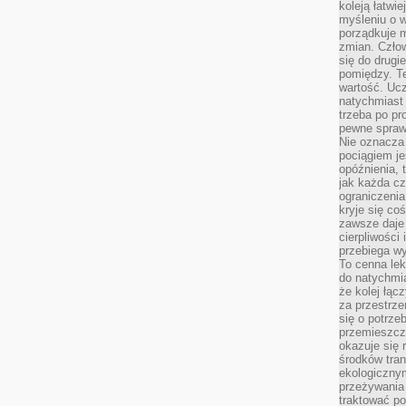
koleją łatwie
myśleniu o 
porządkuje m
zmian. Człow
się do drugi
pomiędzy. Te
wartość. Uc
natychmiast
trzeba po pr
pewne spraw
Nie oznacza 
pociągiem je
opóźnienia, t
jak każda c
ograniczenia
kryje się co
zawsze daje 
cierpliwości 
przebiega w
To cenna lek
do natychmi
że kolej łąc
za przestrze
się o potrze
przemieszcza
okazuje się 
środków tran
ekologiczny
przeżywania 
traktować p