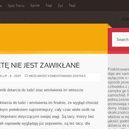
Sprite
Tagi
Tagi
ka
Spis Treści
Żyć
SUB
ETĘ NIE JEST ZAWIKŁANE
Podróżowani
daje ani sam
PRZEJŚCIE
LIP - 9 - 2025
MOŻLIWOŚĆ KOMENTOWANIA
ZOSTAŁA
wyłącznie o 
NA
sposób prze
DIETĘ
NIE
człowieka z p
JEST
ób dotarcia do ludzi oraz wmówienia im wreszcie
zamyka go te
ZAWIKŁANE
samochód. Po
jednocześni
tarcia do ludzi i wmówienia im finalnie, że wygląd chociaż
przesuwają s
domy stojące
dnym pretekstem najistotniejszy, cały czas wiele osób na
okolicznośc
kłopotami dotyczącymi swojej wagi. Są tacy, którzy bez
właśnie w te
jakość podró
li naprawdę wyglądają już poprawnie, są też tacy, dla
dotarciu do 