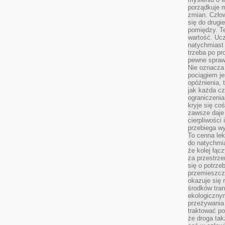
porządkuje m
zmian. Człow
się do drugi
pomiędzy. Te
wartość. Uc
natychmiast
trzeba po pr
pewne spraw
Nie oznacza 
pociągiem je
opóźnienia, t
jak każda c
ograniczenia
kryje się co
zawsze daje 
cierpliwości 
przebiega w
To cenna lek
do natychmi
że kolej łąc
za przestrze
się o potrze
przemieszcza
okazuje się 
środków tran
ekologiczny
przeżywania 
traktować p
że droga ta