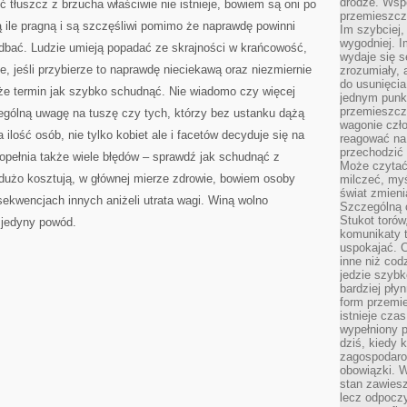
drodze. Wsp
ć tłuszcz z brzucha właściwie nie istnieje, bowiem są oni po
przemieszcza
ą ile pragną i są szczęśliwi pomimo że naprawdę powinni
Im szybciej,
wygodniej. I
adbać. Ludzie umieją popadać ze skrajności w krańcowość,
wydaje się s
, jeśli przybierze to naprawdę nieciekawą oraz niezmiernie
zrozumiały, 
do usunięci
e termin jak szybko schudnąć. Nie wiadomo czy więcej
jednym punk
przemieszcz
zególną uwagę na tuszę czy tych, którzy bez ustanku dążą
wagonie czło
 ilość osób, nie tylko kobiet ale i facetów decyduje się na
reagować na
przechodzić 
opełnia także wiele błędów – sprawdź jak schudnąć z
Może czytać
 dużo kosztują, w głównej mierze zdrowie, bowiem osoby
milczeć, myś
świat zmieni
ekwencjach innych aniżeli utrata wagi. Winą wolno
Szczególną c
Stukot torów
 jedyny powód.
komunikaty t
uspokajać. 
inne niż cod
jedzie szyb
bardziej pły
form przemi
istnieje cza
wypełniony 
dziś, kiedy 
zagospodaro
obowiązki. W
stan zawiesz
lecz odpoczy