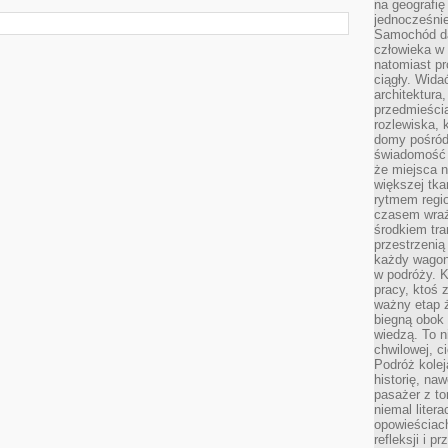
na geografię
jednocześnie
Samochód da
człowieka w 
natomiast p
ciągły. Widać
architektura,
przedmieści
rozlewiska,
domy pośród 
świadomość o
że miejsca n
większej tkan
rytmem regio
czasem wraże
środkiem tra
przestrzenią
każdy wago
w podróży. K
pracy, ktoś 
ważny etap ż
biegną obok 
wiedzą. To 
chwilowej, ci
Podróż kolej
historię, na
pasażer z to
niemal liter
opowieściach
refleksji i 