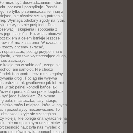
kże może być doświadczeniem, które
eku porusza i porządkuje. Podróż
więc nie tylko przemieszczaniem się z
iejsce, ale również sztuką patrzenia
niej. Wymaga odrobiny zgody na rytm,
dyktuje wyłącznie pośpiech. Daje
serwacji, skupienia i spotkania z
w jego ciągłości. Pozwala zobaczyć,
czątkiem a celem istnieje jeszcze
a również ma znaczenie. W czasach,
le rzeczy chcemy skracać,
 i upraszczać, pociąg przypomina o
ejazdu, który trwa wystarczająco długo,
 coś zauważyć.
e koleją ma w sobie coś, czego nie
ochód, ani samolot. Nie chodzi
środek transportu, lecz o szczególny
żywania drogi. Pociąg nie wyrywa
rzestrzeni tak gwałtownie jak lot, nie
ż w tak pełnej kontroli bańce jak
zwala poruszać się przez krajobraz i
e być jego świadkiem. Za oknem
ię pola, miasteczka, lasy, stacje,
 blisko torów i miejsca, które w innych
iach pozostałyby niezauważone. To
j obserwacji kryje się szczególna
ży koleją. Nie polega ona wyłącznie na
celu, ale na spokojnym uczestnictwie w
ółczesność nauczyła nas myśleć o
niu się głównie w kategoriach czasu.