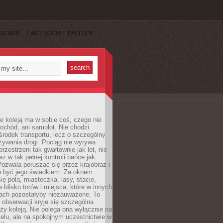
SCRIBE
FACEBOOK
TWITTER
e koleją ma w sobie coś, czego nie
ochód, ani samolot. Nie chodzi
środek transportu, lecz o szczególny
żywania drogi. Pociąg nie wyrywa
rzestrzeni tak gwałtownie jak lot, nie
ż w tak pełnej kontroli bańce jak
zwala poruszać się przez krajobraz i
e być jego świadkiem. Za oknem
ię pola, miasteczka, lasy, stacje,
 blisko torów i miejsca, które w innych
iach pozostałyby niezauważone. To
j obserwacji kryje się szczególna
ży koleją. Nie polega ona wyłącznie na
celu, ale na spokojnym uczestnictwie w