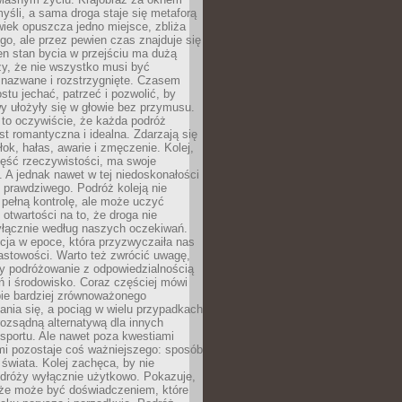
yśli, a sama droga staje się metaforą
iek opuszcza jedno miejsce, zbliża
ego, ale przez pewien czas znajduje się
n stan bycia w przejściu ma dużą
zy, że nie wszystko musi być
 nazwane i rozstrzygnięte. Czasem
ostu jechać, patrzeć i pozwolić, by
y ułożyły się w głowie bez przymusu.
to oczywiście, że każda podróż
st romantyczna i idealna. Zdarzają się
łok, hałas, awarie i zmęczenie. Kolej,
zęść rzeczywistości, ma swoje
. A jednak nawet w tej niedoskonałości
ś prawdziwego. Podróż koleją nie
pełną kontrolę, ale może uczyć
i otwartości na to, że droga nie
yłącznie według naszych oczekiwań.
cja w epoce, która przyzwyczaiła nas
astowości. Warto też zwrócić uwagę,
zy podróżowanie z odpowiedzialnością
ń i środowisko. Coraz częściej mówi
bie bardziej zrównoważonego
nia się, a pociąg w wielu przypadkach
rozsądną alternatywą dla innych
sportu. Ale nawet poza kwestiami
mi pozostaje coś ważniejszego: sposób
świata. Kolej zachęca, by nie
odróży wyłącznie użytkowo. Pokazuje,
kże może być doświadczeniem, które