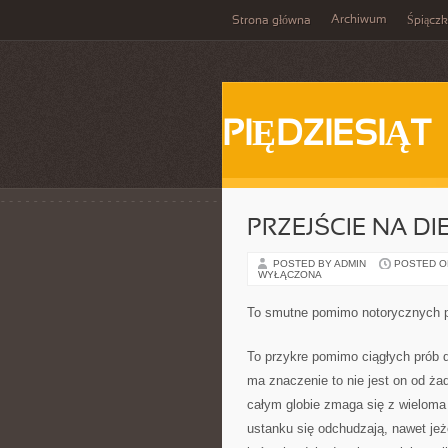
Archiwum
Strona główna
Śpiącz
PIĘDZIESIĄT
PRZEJŚCIE NA DI
POSTED BY ADMIN
POSTED ON 
WYŁĄCZONA
To smutne pomimo notorycznych pr
To przykre pomimo ciągłych prób do
ma znaczenie to nie jest on od ża
całym globie zmaga się z wieloma 
ustanku się odchudzają, nawet jeże