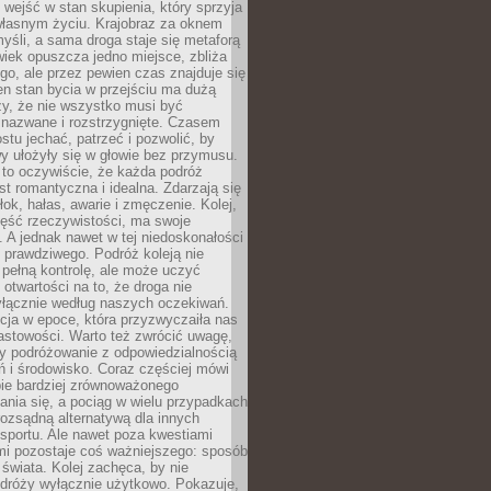
j wejść w stan skupienia, który sprzyja
własnym życiu. Krajobraz za oknem
yśli, a sama droga staje się metaforą
iek opuszcza jedno miejsce, zbliża
ego, ale przez pewien czas znajduje się
n stan bycia w przejściu ma dużą
zy, że nie wszystko musi być
 nazwane i rozstrzygnięte. Czasem
ostu jechać, patrzeć i pozwolić, by
y ułożyły się w głowie bez przymusu.
to oczywiście, że każda podróż
st romantyczna i idealna. Zdarzają się
łok, hałas, awarie i zmęczenie. Kolej,
zęść rzeczywistości, ma swoje
. A jednak nawet w tej niedoskonałości
ś prawdziwego. Podróż koleją nie
pełną kontrolę, ale może uczyć
i otwartości na to, że droga nie
yłącznie według naszych oczekiwań.
cja w epoce, która przyzwyczaiła nas
astowości. Warto też zwrócić uwagę,
zy podróżowanie z odpowiedzialnością
ń i środowisko. Coraz częściej mówi
bie bardziej zrównoważonego
nia się, a pociąg w wielu przypadkach
rozsądną alternatywą dla innych
sportu. Ale nawet poza kwestiami
mi pozostaje coś ważniejszego: sposób
świata. Kolej zachęca, by nie
odróży wyłącznie użytkowo. Pokazuje,