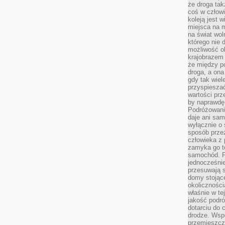
że droga ta
coś w człowi
koleją jest 
miejsca na m
na świat wol
którego nie 
możliwość ob
krajobrazem 
że między po
droga, a on
gdy tak wie
przyspieszać
wartości prz
by naprawdę
Podróżowani
daje ani sam
wyłącznie o 
sposób prze
człowieka z p
zamyka go te
samochód. Po
jednocześni
przesuwają s
domy stojące
okolicznośc
właśnie w te
jakość podró
dotarciu do 
drodze. Wsp
przemieszcza