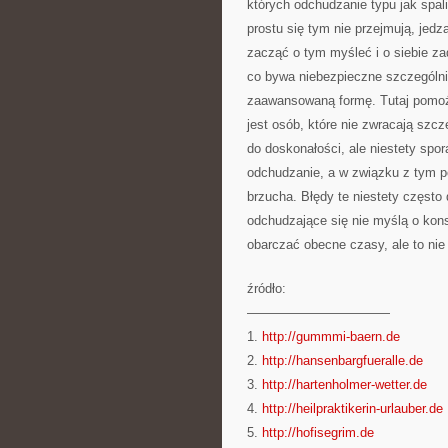
których odchudzanie typu jak spali
prostu się tym nie przejmują, jedz
zacząć o tym myśleć i o siebie z
co bywa niebezpieczne szczególnie
zaawansowaną formę. Tutaj pomoż
jest osób, które nie zwracają szc
do doskonałości, ale niestety spora
odchudzanie, a w związku z tym p
brzucha. Błędy te niestety często
odchudzające się nie myślą o kons
obarczać obecne czasy, ale to nie
źródło:
———————————
1.
http://gummmi-baern.de
2.
http://hansenbargfueralle.de
3.
http://hartenholmer-wetter.de
4.
http://heilpraktikerin-urlauber.de
5.
http://hofisegrim.de