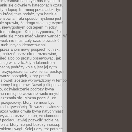
ółczesność nauczyła nas myśleć o
niu się głównie w kategoriach czasu.
 tym lepiej. Im mniej przesiadek, tym
m krócej trwa podróż, tym bardziej
ensowna. Taki sposób myślenia jest
ale sprawia, że droga staje się czymś
a, niewygodnym odstępem między
tem a drugim. Kolej przypomina, że
anie się może mieć własną wartość. W
wiek nie musi cały czas prowadzić,
 ruch innych kierowców ani
przez anonimowy pośpiech lotnisk.
, patrzeć przez okno, rozmawiać,
leć albo po prostu obserwować, jak
a się wraz z każdym kilometrem.
echą podróży koleją jest jej rytm.
, przyspieszenia, zwolnienia, postoje i
worzą porządek, który potrafi
Człowiek zostaje wprowadzony w tempo
zienny bieg spraw. Nawet jeśli pociąg
ko, doświadczenie podróży bywa
nne i mniej nerwowe niż wiele innych
eszczania się. Można poczuć, że
s przejściowy, który nie musi być
produktywnością. To ważne zwłaszcza
każda wolna chwila bywa natychmiast
wywana przez telefon, wiadomości i
 pociągu łatwiej pozwolić sobie na
enia, który nie jest bezczynnością,
nkiem uwagi. Kolej uczy też patrzeć