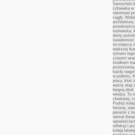
Samochód da
człowieka w 
natomiast p
ciągły. Widać
architektura,
przedmieści
rozlewiska,
domy pośród 
świadomość o
że miejsca n
większej tkan
rytmem regio
czasem wraże
środkiem tra
przestrzenią
każdy wago
w podróży. K
pracy, ktoś 
ważny etap ż
biegną obok 
wiedzą. To 
chwilowej, ci
Podróż kolej
historię, na
pasażer z to
niemal liter
opowieściach
refleksji i 
koleją łatwie
myśleniu o 