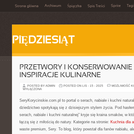
Archiwum
Sprite
Tagi
Strona główna
Śpiączka
Spis Treści
PIĘDZIESIĄT
PRZETWORY I KONSERWOWANIE
INSPIRACJE KULINARNE
POSTED BY ADMIN
POSTED ON LIS - 15 - 2025
MOŻLIWOŚĆ 
WYŁĄCZONA
SeryKorycinskie.com.pl to portal o serach, nabiale i kuchni natura
dziedzictwo spotykają się z dzisiejszym stylem życia. Pod hasłem
serach, nabiale i kuchni naturalnej” kryje się kraina smaków, w k
łączą się z miłością do natury. Kategorie na stronie:
Kuchnia dla 
waste premium, Sery. To blog, który powstał dla fanów nabiału, ale