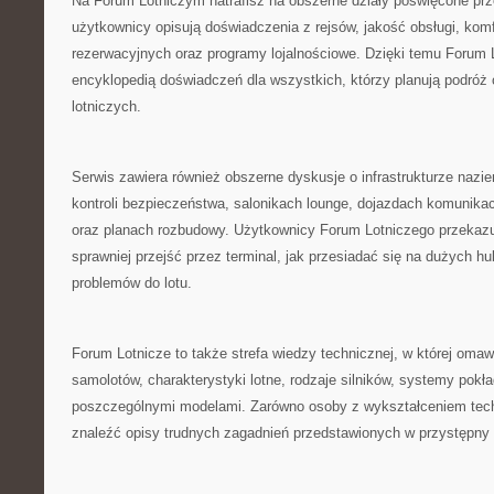
Na Forum Lotniczym natrafisz na obszerne działy poświęcone pr
użytkownicy opisują doświadczenia z rejsów, jakość obsługi, komfo
rezerwacyjnych oraz programy lojalnościowe. Dzięki temu Forum L
encyklopedią doświadczeń dla wszystkich, którzy planują podróż 
lotniczych.
Serwis zawiera również obszerne dyskusje o infrastrukturze nazie
kontroli bezpieczeństwa, salonikach lounge, dojazdach komunikac
oraz planach rozbudowy. Użytkownicy Forum Lotniczego przekaz
sprawniej przejść przez terminal, jak przesiadać się na dużych h
problemów do lotu.
Forum Lotnicze to także strefa wiedzy technicznej, w której om
samolotów, charakterystyki lotne, rodzaje silników, systemy pok
poszczególnymi modelami. Zarówno osoby z wykształceniem techn
znaleźć opisy trudnych zagadnień przedstawionych w przystępny