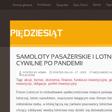
Archiwum
Sprite
Tagi
Strona główna
Śpiączka
Spis Treści
PIĘDZIESIĄT
SAMOLOTY PASAŻERSKIE I LOT
CYWILNE PO PANDEMII
POSTED BY ADMIN
POSTED ON LIS - 27 - 2025
MOŻLIWOŚĆ 
WYŁĄCZONA
Tagi:
akcje
,
biznes
,
ekonomia
,
finanse
,
fundusze inwestycyjne
,
gi
inwestycje
,
obligacje
,
portfel inwestycyjny
Forum Lotnicze to rozbudowane społecznościowe miejsce poświę
lotniczej, lotom samolotem, maszynom latającym oraz firmom lotn
miłośników nieba, w której łączą się zarówno pracownicy lotnictwa
chcący zdobywać wiedzę lotnictwa oraz dzielić się doświadczen