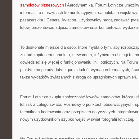
samolotów biznesowych
i Aerodynamika. Forum Lotnicze umożli
informacji o maszynach komunikacyjnych, samolotach wojskowych
pasażerskim i General Aviation. Użytkownicy mogą zadawać pytan
lotów, prezentować zdjęcia samolotów oraz komentować wydarzen
To doskonałe miejsce dla osób, które myślą o tym, aby rozpoczą
zostać kapitanem samolotu, stewardem, inżynierem obsługi techn
dowiedzieć się więcej o funkcjonowaniu linii lotniczych. Na Foru
praktyczne porady dotyczące szkoleń, wymagań formalnych, ści
także wydatków związanych z drogą do upragnionych uprawnień.
Forum Lotnicze skupia społeczność łowców samolotów, którzy udo
lotnisk z całego świata. Rozmowy o punktach obserwacyjnych, sp
technikach kadrowania oraz przepisach dotyczących fotografowa
nowym użytkownikom szybko wejść w świat fotografii lotniczej.