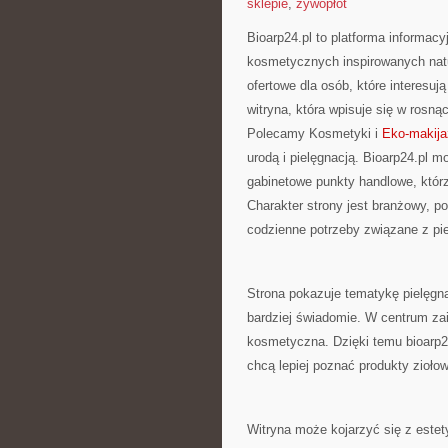
sklepie
,
żywopłot
Bioarp24.pl to platforma informacy
kosmetycznych inspirowanych nat
ofertowe dla osób, które interesuj
witryna, która wpisuje się w rosn
Polecamy Kosmetyki i
Eko-makija
urodą i pielęgnacją. Bioarp24.pl 
gabinetowe punkty handlowe, któr
Charakter strony jest branżowy, p
codzienne potrzeby związane z pie
Strona pokazuje tematykę pielęgna
bardziej świadomie. W centrum zai
kosmetyczna. Dzięki temu bioarp24
chcą lepiej poznać produkty zioło
Witryna może kojarzyć się z estet