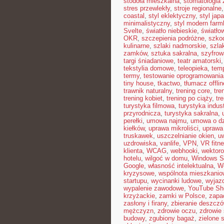
stodoła mieszkalna
,
stomatologia
stres przewlekły
,
stroje regionalne
coastal
,
styl eklektyczny
,
styl jap
minimalistyczny
,
styl modern far
Svelte
,
światło niebieskie
,
światło
OKR
,
szczepienia podróżne
,
szkod
kulinarne
,
szlaki nadmorskie
,
szla
zamków
,
sztuka sakralna
,
szyfrow
targi śniadaniowe
,
teatr amatorski
tekstylia domowe
,
teleopieka
,
tem
termy
,
testowanie oprogramowania
tiny house
,
tkactwo
,
tłumacz offlin
trawnik naturalny
,
trening core
,
tre
trening kobiet
,
trening po ciąży
,
tr
turystyka filmowa
,
turystyka indust
przyrodnicza
,
turystyka sakralna
,
perełki
,
umowa najmu
,
umowa o dz
kiełków
,
uprawa mikroliści
,
uprawa
truskawek
,
uszczelnianie okien
,
u
uzdrowiska
,
vanlife
,
VPN
,
VR fitn
klienta
,
WCAG
,
webhooki
,
wektor
hotelu
,
wilgoć w domu
,
Windows S
Google
,
własność intelektualna
,
W
kryzysowe
,
wspólnota mieszkanio
startupu
,
wycinanki ludowe
,
wyjazd
wypalenie zawodowe
,
YouTube Sh
krzyżackie
,
zamki w Polsce
,
zapa
zasłony i firany
,
zbieranie deszczó
mężczyzn
,
zdrowie oczu
,
zdrowie
budowy
,
zgubiony bagaż
,
zielone 