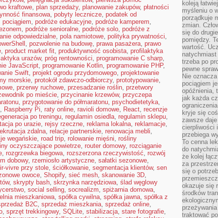
koleją łatwie
wo kraftowe
,
plan sprzedaży
,
planowanie zakupów
,
płatności
myśleniu o 
łynność finansowa
,
pobyty lecznicze
,
podatek od
porządkuje m
ż pociągiem
,
podróże edukacyjne
,
podróże kamperem
,
zmian. Człow
sezonem
,
podróże senioralne
,
podróże solo
,
podróże z
się do drugi
anie odpowiedzialne
,
pola namiotowe
,
polityka prywatności
,
pomiędzy. Te
werShell
,
pozwolenie na budowę
,
prawa pasażera
,
prawo
wartość. Uc
e
,
product market fit
,
produktywność osobista
,
profilaktyka
natychmiast
ilaktyka urazów
,
próg rentowności
,
programowanie C sharp
,
trzeba po pr
ie JavaScript
,
programowanie Kotlin
,
programowanie PHP
,
pewne spraw
anie Swift
,
projekt ogrodu przydomowego
,
projektowanie
Nie oznacza 
my morskie
,
protokół zdawczo-odbiorczy
,
prototypowanie
,
pociągiem je
mowe
,
przerwy ruchowe
,
przesadzanie roślin
,
przetwory
opóźnienia, t
zewodnik po mieście
,
przycinanie krzewów
,
przyczepa
jak każda c
ratonu
,
przygotowanie do półmaratonu
,
psychodietetyka
,
ograniczenia
,
Raspberry Pi
,
raty online
,
ravioli domowe
,
React
,
recenzje
kryje się co
egeneracja po treningu
,
regulamin osiedla
,
regulamin sklepu
,
zawsze daje 
itacja po urazie
,
rejsy rzeczne
,
reklama lokalna
,
reklamacje
,
cierpliwości 
rekrutacja zdalna
,
relacje partnerskie
,
renowacja mebli
,
przebiega w
cje wegańskie
,
road trip
,
rolowanie mięśni
,
rośliny
To cenna lek
liny oczyszczające powietrze
,
router domowy
,
rozciąganie
do natychmi
e
,
rozgrzewka biegowa
,
rozszerzona rzeczywistość
,
rozwój
że kolej łąc
tm dobowy
,
rzemiosło artystyczne
,
sałatki sezonowe
,
za przestrze
r-vivre przy stole
,
ściółkowanie
,
segmentacja klientów
,
sen
się o potrze
zonowe owoce
,
Shopify
,
sieć mesh
,
skanowanie 3D
,
przemieszcza
któw
,
skrypty bash
,
skrzynka narzędziowa
,
ślad węglowy
okazuje się 
ycerstwo
,
social selling
,
socrealizm
,
spiżarnia domowa
,
środków tran
ielnia mieszkaniowa
,
spółka cywilna
,
spółka jawna
,
spółka z
ekologiczny
sprzedaż B2C
,
sprzedaż mieszkania
,
sprzedaż online
,
przeżywania 
o
,
sprzęt trekkingowy
,
SQLite
,
stabilizacja
,
stare fotografie
,
traktować p