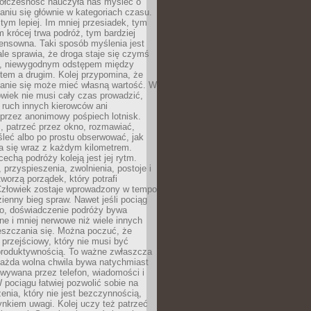
ółczesność nauczyła nas myśleć o
niu się głównie w kategoriach czasu.
 tym lepiej. Im mniej przesiadek, tym
m krócej trwa podróż, tym bardziej
ensowna. Taki sposób myślenia jest
ale sprawia, że droga staje się czymś
a, niewygodnym odstępem między
tem a drugim. Kolej przypomina, że
anie się może mieć własną wartość. W
wiek nie musi cały czas prowadzić,
 ruch innych kierowców ani
przez anonimowy pośpiech lotnisk.
, patrzeć przez okno, rozmawiać,
leć albo po prostu obserwować, jak
a się wraz z każdym kilometrem.
echą podróży koleją jest jej rytm.
, przyspieszenia, zwolnienia, postoje i
worzą porządek, który potrafi
Człowiek zostaje wprowadzony w tempo
zienny bieg spraw. Nawet jeśli pociąg
ko, doświadczenie podróży bywa
nne i mniej nerwowe niż wiele innych
eszczania się. Można poczuć, że
s przejściowy, który nie musi być
produktywnością. To ważne zwłaszcza
każda wolna chwila bywa natychmiast
wywana przez telefon, wiadomości i
 pociągu łatwiej pozwolić sobie na
enia, który nie jest bezczynnością,
nkiem uwagi. Kolej uczy też patrzeć