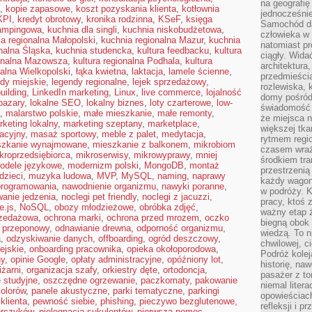
na geografię
,
kopie zapasowe
,
koszt pozyskania klienta
,
kotłownia
jednocześnie
KPI
,
kredyt obrotowy
,
kronika rodzinna
,
KSeF
,
księga
Samochód da
ampingowa
,
kuchnia dla singli
,
kuchnia niskobudżetowa
,
człowieka w 
a regionalna Małopolski
,
kuchnia regionalna Mazur
,
kuchnia
natomiast p
nalna Śląska
,
kuchnia studencka
,
kultura feedbacku
,
kultura
ciągły. Widać
ionalna Mazowsza
,
kultura regionalna Podhala
,
kultura
architektura,
nalna Wielkopolski
,
łąka kwietna
,
laktacja
,
lamele ścienne
,
przedmieści
dy miejskie
,
legendy regionalne
,
lejek sprzedażowy
,
rozlewiska,
building
,
LinkedIn marketing
,
Linux
,
live commerce
,
lojalność
domy pośród 
bazary
,
lokalne SEO
,
lokalny biznes
,
loty czarterowe
,
low-
świadomość o
,
malarstwo polskie
,
małe mieszkanie
,
małe remonty
,
że miejsca n
keting lokalny
,
marketing szeptany
,
marketplace
,
większej tkan
acyjny
,
masaż sportowy
,
meble z palet
,
medytacja
,
rytmem regio
szkanie wynajmowane
,
mieszkanie z balkonem
,
mikrobiom
czasem wraże
kroprzedsiębiorca
,
mikroserwisy
,
mikrowyprawy
,
mniej
środkiem tra
odele językowe
,
modernizm polski
,
MongoDB
,
montaż
przestrzenią
dzieci
,
muzyka ludowa
,
MVP
,
MySQL
,
naming
,
naprawy
każdy wago
programowania
,
nawodnienie organizmu
,
nawyki poranne
,
w podróży. K
anie jedzenia
,
noclegi pet friendly
,
noclegi z jacuzzi
,
pracy, ktoś 
e.js
,
NoSQL
,
obozy młodzieżowe
,
obróbka zdjęć
,
ważny etap ż
rzedażowa
,
ochrona marki
,
ochrona przed mrozem
,
oczko
biegną obok 
 przeponowy
,
odnawianie drewna
,
odporność organizmu
,
wiedzą. To 
a
,
odzyskiwanie danych
,
offboarding
,
ogród deszczowy
,
chwilowej, ci
ejskie
,
onboarding pracownika
,
opieka okołoporodowa
,
Podróż kolej
ny
,
opinie Google
,
opłaty administracyjne
,
opóźniony lot
,
historię, na
iżarni
,
organizacja szafy
,
orkiestry dęte
,
ortodoncja
,
pasażer z to
e studyjne
,
oszczędne ogrzewanie
,
paczkomaty
,
pakowanie
niemal liter
kolorów
,
panele akustyczne
,
parki tematyczne
,
parkingi
opowieściach
klienta
,
pewność siebie
,
phishing
,
pieczywo bezglutenowe
,
refleksji i 
orczyków
,
pielęgnacja sukulentów
,
pierwsza pomoc