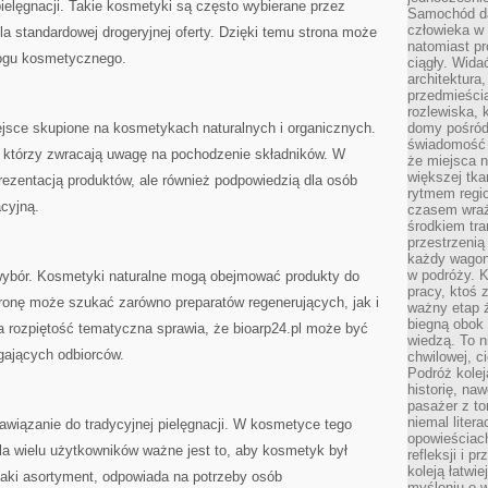
lęgnacji. Takie kosmetyki są często wybierane przez
Samochód da
człowieka w 
la standardowej drogeryjnej oferty. Dzięki temu strona może
natomiast p
alogu kosmetycznego.
ciągły. Widać
architektura,
przedmieści
rozlewiska,
ejsce skupione na kosmetykach naturalnych i organicznych.
domy pośród 
świadomość o
w, którzy zwracają uwagę na pochodzenie składników. W
że miejsca n
większej tkan
 prezentacją produktów, ale również podpowiedzią dla osób
rytmem regio
cyjną.
czasem wraże
środkiem tra
przestrzenią
każdy wago
w podróży. K
wybór. Kosmetyki naturalne mogą obejmować produkty do
pracy, ktoś 
tronę może szukać zarówno preparatów regenerujących, jak i
ważny etap ż
biegną obok 
a rozpiętość tematyczna sprawia, że bioarp24.pl może być
wiedzą. To 
gających odbiorców.
chwilowej, ci
Podróż kolej
historię, na
pasażer z to
niemal liter
nawiązanie do tradycyjnej pielęgnacji. W kosmetyce tego
opowieściach
Dla wielu użytkowników ważne jest to, aby kosmetyk był
refleksji i 
koleją łatwie
 taki asortyment, odpowiada na potrzeby osób
myśleniu o 