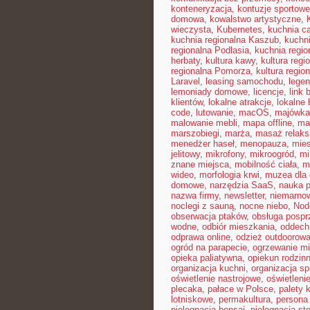
konteneryzacja
,
kontuzje sportowe
domowa
,
kowalstwo artystyczne
,
wieczysta
,
Kubernetes
,
kuchnia c
kuchnia regionalna Kaszub
,
kuchni
regionalna Podlasia
,
kuchnia regio
herbaty
,
kultura kawy
,
kultura reg
regionalna Pomorza
,
kultura regio
Laravel
,
leasing samochodu
,
legen
lemoniady domowe
,
licencje
,
link 
klientów
,
lokalne atrakcje
,
lokalne 
code
,
lutowanie
,
macOS
,
majówka
malowanie mebli
,
mapa offline
,
mar
marszobiegi
,
marża
,
masaż relaks
menedżer haseł
,
menopauza
,
mie
jelitowy
,
mikrofony
,
mikroogród
,
mi
znane miejsca
,
mobilność ciała
,
m
wideo
,
morfologia krwi
,
muzea dla 
domowe
,
narzędzia SaaS
,
nauka 
nazwa firmy
,
newsletter
,
niemarnow
noclegi z sauną
,
nocne niebo
,
Nod
obserwacja ptaków
,
obsługa posp
wodne
,
odbiór mieszkania
,
oddech
odprawa online
,
odzież outdoorow
ogród na parapecie
,
ogrzewanie mi
opieka paliatywna
,
opiekun rodzin
organizacja kuchni
,
organizacja sp
oświetlenie nastrojowe
,
oświetleni
plecaka
,
pałace w Polsce
,
palety 
lotniskowe
,
permakultura
,
persona 
pielęgnacja bonsai
,
pielęgnacja st