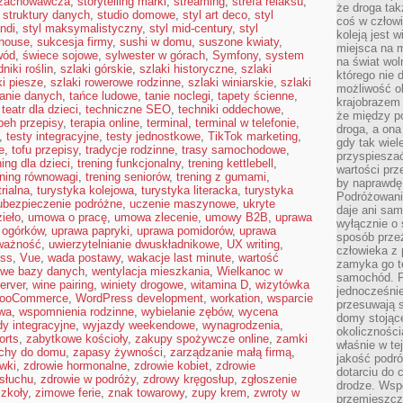
 zachowawcza
,
storytelling marki
,
streaming
,
strefa relaksu
,
że droga ta
,
struktury danych
,
studio domowe
,
styl art deco
,
styl
coś w człowi
andi
,
styl maksymalistyczny
,
styl mid-century
,
styl
koleją jest 
mhouse
,
sukcesja firmy
,
sushi w domu
,
suszone kwiaty
,
miejsca na m
wód
,
świece sojowe
,
sylwester w górach
,
Symfony
,
system
na świat wol
niki roślin
,
szlaki górskie
,
szlaki historyczne
,
szlaki
którego nie 
ki piesze
,
szlaki rowerowe rodzinne
,
szlaki winiarskie
,
szlaki
możliwość ob
anie danych
,
tańce ludowe
,
tanie noclegi
,
tapety ścienne
,
krajobrazem 
,
teatr dla dzieci
,
techniczne SEO
,
techniki oddechowe
,
że między po
peh przepisy
,
terapia online
,
terminal
,
terminal w telefonie
,
droga, a on
,
testy integracyjne
,
testy jednostkowe
,
TikTok marketing
,
gdy tak wie
e
,
tofu przepisy
,
tradycje rodzinne
,
trasy samochodowe
,
przyspieszać
ning dla dzieci
,
trening funkcjonalny
,
trening kettlebell
,
wartości prz
ening równowagi
,
trening seniorów
,
trening z gumami
,
by naprawdę
rialna
,
turystyka kolejowa
,
turystyka literacka
,
turystyka
Podróżowani
ubezpieczenie podróżne
,
uczenie maszynowe
,
ukryte
daje ani sam
ieło
,
umowa o pracę
,
umowa zlecenie
,
umowy B2B
,
uprawa
wyłącznie o 
 ogórków
,
uprawa papryki
,
uprawa pomidorów
,
uprawa
sposób prze
ważność
,
uwierzytelnianie dwuskładnikowe
,
UX writing
,
człowieka z p
ess
,
Vue
,
wada postawy
,
wakacje last minute
,
wartość
zamyka go te
owe bazy danych
,
wentylacja mieszkania
,
Wielkanoc w
samochód. Po
erver
,
wine pairing
,
winiety drogowe
,
witamina D
,
wizytówka
jednocześni
ooCommerce
,
WordPress development
,
workation
,
wsparcie
przesuwają s
wa
,
wspomnienia rodzinne
,
wybielanie zębów
,
wycena
domy stojące
y integracyjne
,
wyjazdy weekendowe
,
wynagrodzenia
,
okolicznośc
orts
,
zabytkowe kościoły
,
zakupy spożywcze online
,
zamki
właśnie w te
chy do domu
,
zapasy żywności
,
zarządzanie małą firmą
,
jakość podró
wki
,
zdrowie hormonalne
,
zdrowie kobiet
,
zdrowie
dotarciu do 
 słuchu
,
zdrowie w podróży
,
zdrowy kręgosłup
,
zgłoszenie
drodze. Wsp
szkoły
,
zimowe ferie
,
znak towarowy
,
zupy krem
,
zwroty w
przemieszcza