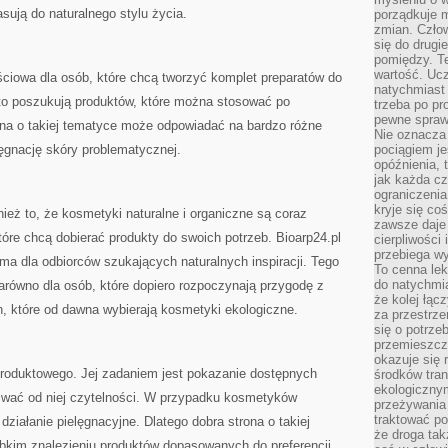
sują do naturalnego stylu życia.
porządkuje m
zmian. Człow
się do drugi
pomiędzy. Te
wartość. Uc
ściowa dla osób, które chcą tworzyć komplet preparatów do
natychmiast
to poszukują produktów, które można stosować po
trzeba po pr
pewne spraw
ona o takiej tematyce może odpowiadać na bardzo różne
Nie oznacza 
ęgnację skóry problematycznej.
pociągiem je
opóźnienia, t
jak każda c
ograniczenia
kryje się co
nież to, że kosmetyki naturalne i organiczne są coraz
zawsze daje 
tóre chcą dobierać produkty do swoich potrzeb. Bioarp24.pl
cierpliwości 
przebiega w
orma dla odbiorców szukających naturalnych inspiracji. Tego
To cenna lek
do natychmi
arówno dla osób, które dopiero rozpoczynają przygodę z
że kolej łąc
ych, które od dawna wybierają kosmetyki ekologiczne.
za przestrze
się o potrze
przemieszcza
okazuje się 
 produktowego. Jej zadaniem jest pokazanie dostępnych
środków tran
ekologiczny
iwać od niej czytelności. W przypadku kosmetyków
przeżywania 
traktować p
ziałanie pielęgnacyjne. Dlatego dobra strona o takiej
że droga ta
kim znalezieniu produktów dopasowanych do preferencji