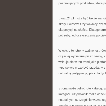
poszukujących produktów, które pa
Bioarp24.pl może być także warto
skóry i włosów. Użytkownicy częs
ekspozycji na słońce. Dlatego str
potrzeby: od oczyszczenia po piel
W opisie tej strony ważne jest rów
częściej wybierane przez osoby, k
wpisuje się w ten trend jako platf
typu serwis może być przydatny z
naturalną pielęgnacją, jak i dla t
Strona może pełnić rolę katalogu
kategorii. Użytkownik może oczek
naturalnych szczególnie ważne są d
tematyce powinna pomagać w szyb