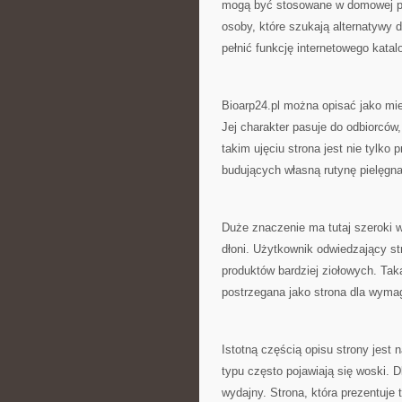
mogą być stosowane w domowej pie
osoby, które szukają alternatywy d
pełnić funkcję internetowego kat
Bioarp24.pl można opisać jako mi
Jej charakter pasuje do odbiorcó
takim ujęciu strona jest nie tylko
budujących własną rutynę pielęgna
Duże znaczenie ma tutaj szeroki 
dłoni. Użytkownik odwiedzający s
produktów bardziej ziołowych. Tak
postrzegana jako strona dla wyma
Istotną częścią opisu strony jest 
typu często pojawiają się woski. 
wydajny. Strona, która prezentuje