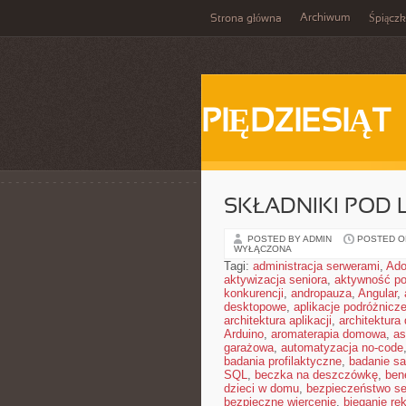
Archiwum
Strona główna
Śpiącz
PIĘDZIESIĄT
SKŁADNIKI POD 
POSTED BY ADMIN
POSTED ON
WYŁĄCZONA
Tagi:
administracja serwerami
,
Ad
aktywizacja seniora
,
aktywność po
konkurencji
,
andropauza
,
Angular
,
desktopowe
,
aplikacje podróżnicz
architektura aplikacji
,
architektura
Arduino
,
aromaterapia domowa
,
as
garażowa
,
automatyzacja no-code
badania profilaktyczne
,
badanie sa
SQL
,
beczka na deszczówkę
,
ben
dzieci w domu
,
bezpieczeństwo se
bezpieczne wiercenie
,
bieganie re