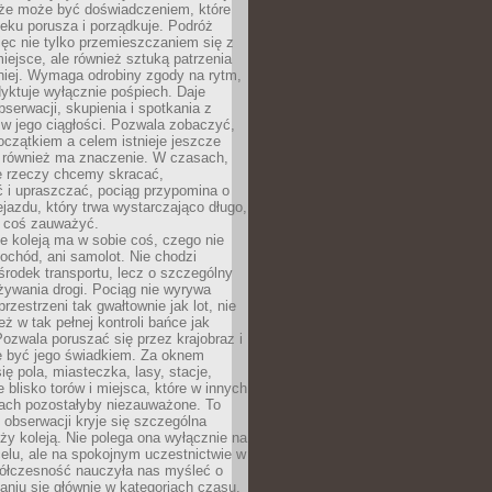
kże może być doświadczeniem, które
eku porusza i porządkuje. Podróż
więc nie tylko przemieszczaniem się z
iejsce, ale również sztuką patrzenia
niej. Wymaga odrobiny zgody na rytm,
dyktuje wyłącznie pośpiech. Daje
serwacji, skupienia i spotkania z
w jego ciągłości. Pozwala zobaczyć,
czątkiem a celem istnieje jeszcze
a również ma znaczenie. W czasach,
le rzeczy chcemy skracać,
 i upraszczać, pociąg przypomina o
ejazdu, który trwa wystarczająco długo,
 coś zauważyć.
e koleją ma w sobie coś, czego nie
ochód, ani samolot. Nie chodzi
środek transportu, lecz o szczególny
żywania drogi. Pociąg nie wyrywa
rzestrzeni tak gwałtownie jak lot, nie
ż w tak pełnej kontroli bańce jak
zwala poruszać się przez krajobraz i
e być jego świadkiem. Za oknem
ię pola, miasteczka, lasy, stacje,
 blisko torów i miejsca, które w innych
iach pozostałyby niezauważone. To
j obserwacji kryje się szczególna
ży koleją. Nie polega ona wyłącznie na
celu, ale na spokojnym uczestnictwie w
ółczesność nauczyła nas myśleć o
niu się głównie w kategoriach czasu.