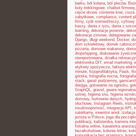
barku
,
ból kolana
,
ból pleców
,
Boż
buty trekkingowe
,
chatbot firmowy
cięcie drzew
,
ciśnienie krwi
,
cisza
zabytkowe
,
compliance
,
content p
firmy
,
cydr rzemieślniczy
,
cyfrowy
kaszy
,
dania z ryżu
,
dania z socz
learning
,
dekoracje jesienne
,
dekor
dekoracje zimowe
,
delegowanie z
Django
,
długi weekend
,
Docker
,
do
dom szkieletowy
,
domek całorocz
pizzeria
,
domowe makarony
,
domo
dropshipping
,
drukowanie żywiczn
nierejestrowana
,
działka rekreacyj
elektronika DIY
,
email marketing
,
etykiety spożywcze
,
faktura elekt
minute
,
fizjoprofilaktyka
,
Flask
,
fl
górska
,
fotografia nocna
,
fotografi
stack
,
garaż podziemny
,
garncars
dwojga
,
gotowanie na ognisku
,
got
GraphQL
,
gravel
,
gwara regionalna
ustnej
,
higiena snu
,
higiena wzrok
domowy
,
hurtownie danych
,
hydro
słuchowe
,
Instagram Reels
,
instr
insulinooporność
,
integracje API
,
i
satelitarny
,
inwestor anioł
,
izolacj
jeziora w Polsce
,
joga dla początk
publikacji
,
kalistenika
,
kamera int
fiskalna online
,
kawalerka aranżac
bezalkoholowe
,
kolonie letnie
,
kolo
komunikacja bez przemocy
,
konce