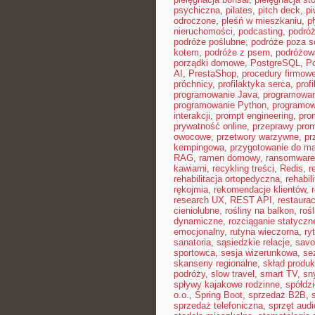
psychiczna
,
pilates
,
pitch deck
,
pi
odroczone
,
pleśń w mieszkaniu
,
p
nieruchomości
,
podcasting
,
podró
podróże poślubne
,
podróże poza 
kotem
,
podróże z psem
,
podróżow
porządki domowe
,
PostgreSQL
,
Po
AI
,
PrestaShop
,
procedury firmow
próchnicy
,
profilaktyka serca
,
prof
programowanie Java
,
programowan
programowanie Python
,
programow
interakcji
,
prompt engineering
,
pro
prywatność online
,
przeprawy pro
owocowe
,
przetwory warzywne
,
pr
kempingowa
,
przygotowanie do ma
RAG
,
ramen domowy
,
ransomware
kawiarni
,
recykling treści
,
Redis
,
r
rehabilitacja ortopedyczna
,
rehabil
rękojmia
,
rekomendacje klientów
,
research UX
,
REST API
,
restaura
cieniolubne
,
rośliny na balkon
,
roś
dynamiczne
,
rozciąganie statyczn
emocjonalny
,
rutyna wieczorna
,
ry
sanatoria
,
sąsiedzkie relacje
,
savoi
sportowca
,
sesja wizerunkowa
,
se
skanseny regionalne
,
skład produ
podróży
,
slow travel
,
smart TV
,
sn
spływy kajakowe rodzinne
,
spółdz
o.o.
,
Spring Boot
,
sprzedaż B2B
,
sprzedaż telefoniczna
,
sprzęt audi