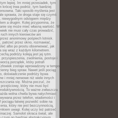
 tym lepiej. Im mniej przesiadek, tym
m krócej trwa podróż, tym bardziej
ensowna. Taki sposób myślenia jest
ale sprawia, że droga staje się czymś
a, niewygodnym odstępem między
tem a drugim. Kolej przypomina, że
anie się może mieć własną wartość. W
wiek nie musi cały czas prowadzić,
 ruch innych kierowców ani
przez anonimowy pośpiech lotnisk.
, patrzeć przez okno, rozmawiać,
leć albo po prostu obserwować, jak
a się wraz z każdym kilometrem.
echą podróży koleją jest jej rytm.
, przyspieszenia, zwolnienia, postoje i
worzą porządek, który potrafi
Człowiek zostaje wprowadzony w tempo
zienny bieg spraw. Nawet jeśli pociąg
ko, doświadczenie podróży bywa
nne i mniej nerwowe niż wiele innych
eszczania się. Można poczuć, że
s przejściowy, który nie musi być
produktywnością. To ważne zwłaszcza
każda wolna chwila bywa natychmiast
wywana przez telefon, wiadomości i
 pociągu łatwiej pozwolić sobie na
enia, który nie jest bezczynnością,
nkiem uwagi. Kolej uczy też patrzeć
 inaczej. Samolot skraca świat, ale
 czyni go bardziej abstrakcyjnym.