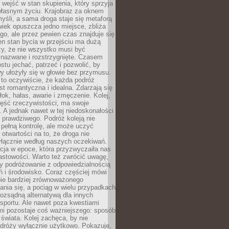
j wejść w stan skupienia, który sprzyja
własnym życiu. Krajobraz za oknem
yśli, a sama droga staje się metaforą
iek opuszcza jedno miejsce, zbliża
ego, ale przez pewien czas znajduje się
n stan bycia w przejściu ma dużą
zy, że nie wszystko musi być
 nazwane i rozstrzygnięte. Czasem
ostu jechać, patrzeć i pozwolić, by
y ułożyły się w głowie bez przymusu.
to oczywiście, że każda podróż
st romantyczna i idealna. Zdarzają się
łok, hałas, awarie i zmęczenie. Kolej,
zęść rzeczywistości, ma swoje
. A jednak nawet w tej niedoskonałości
ś prawdziwego. Podróż koleją nie
pełną kontrolę, ale może uczyć
i otwartości na to, że droga nie
yłącznie według naszych oczekiwań.
cja w epoce, która przyzwyczaiła nas
astowości. Warto też zwrócić uwagę,
zy podróżowanie z odpowiedzialnością
ń i środowisko. Coraz częściej mówi
bie bardziej zrównoważonego
nia się, a pociąg w wielu przypadkach
rozsądną alternatywą dla innych
sportu. Ale nawet poza kwestiami
mi pozostaje coś ważniejszego: sposób
świata. Kolej zachęca, by nie
odróży wyłącznie użytkowo. Pokazuje,