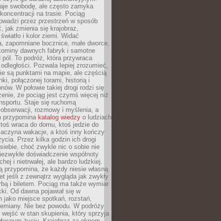
je swobodę, ale często zamyka
koncentracji na trasie. Pociąg
rowadzi przez przestrzeń w sposób
, jak zmienia się krajobraz,
 światło i kolor ziemi. Widać
a, zapomniane bocznice, małe dworce,
 kominy dawnych fabryk i samotne
pól. To podróż, która przywraca
dległości. Pozwala lepiej zrozumieć,
ie są punktami na mapie, ale częścią
ki, połączonej torami, historią i
nów. W połowie takiej drogi rodzi się
nie, że pociąg jest czymś więcej niż
nsportu. Staje się ruchomą
 obserwacji, rozmowy i myślenia, a
n przypomina
katalog wiedzy
o ludziach
toś wraca do domu, ktoś jedzie do
zaczyna wakacje, a ktoś inny kończy
ycia. Przez kilka godzin ich drogi
siebie, choć zwykle nic o sobie nie
niezwykłe doświadczenie wspólnoty
chej i nietrwałej, ale bardzo ludzkiej.
ą przypomina, że każdy niesie własną
wet jeśli z zewnątrz wygląda jak zwykły
rbą i biletem. Pociąg ma także wymiar
acki. Od dawna pojawiał się w
 jako miejsce spotkań, rozstań,
przemiany. Nie bez powodu. W podróży
j wejść w stan skupienia, który sprzyja
własnym życiu. Krajobraz za oknem