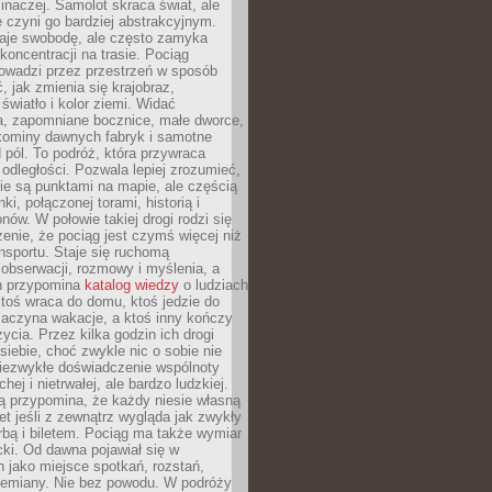
 inaczej. Samolot skraca świat, ale
 czyni go bardziej abstrakcyjnym.
je swobodę, ale często zamyka
koncentracji na trasie. Pociąg
rowadzi przez przestrzeń w sposób
, jak zmienia się krajobraz,
 światło i kolor ziemi. Widać
a, zapomniane bocznice, małe dworce,
 kominy dawnych fabryk i samotne
pól. To podróż, która przywraca
dległości. Pozwala lepiej zrozumieć,
ie są punktami na mapie, ale częścią
ki, połączonej torami, historią i
nów. W połowie takiej drogi rodzi się
nie, że pociąg jest czymś więcej niż
nsportu. Staje się ruchomą
 obserwacji, rozmowy i myślenia, a
n przypomina
katalog wiedzy
o ludziach
toś wraca do domu, ktoś jedzie do
zaczyna wakacje, a ktoś inny kończy
ycia. Przez kilka godzin ich drogi
siebie, choć zwykle nic o sobie nie
niezwykłe doświadczenie wspólnoty
chej i nietrwałej, ale bardzo ludzkiej.
ą przypomina, że każdy niesie własną
wet jeśli z zewnątrz wygląda jak zwykły
rbą i biletem. Pociąg ma także wymiar
acki. Od dawna pojawiał się w
 jako miejsce spotkań, rozstań,
przemiany. Nie bez powodu. W podróży