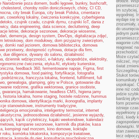
drodze. Wsp
e Narodzenie poza domem
,
budki lęgowe
,
bunkry
,
bushcraft
,
przemieszcza
,
cholesterol
,
choroby roślin doniczkowych
,
chóry
,
CI CD
,
Im szybciej,
 nocna
,
city break Europa
,
city break Polska
,
cmentarze
wygodniej. I
lan
,
coworking lokalny
,
ćwiczenia korekcyjne
,
cyberhigiena
wydaje się s
 detoks
,
czujnik czadu
,
czujnik dymu
,
czujniki IoT
,
dania z
zrozumiały, 
ewicy
,
data engineering
,
data science
,
decluttering
,
deep
do usunięci
acje letnie
,
dekoracje sezonowe
,
dekoracje wiosenne
,
jednym punk
adań
,
demencja
,
design system
,
DevOps
,
digitalizacja zdjęć
,
przemieszcz
m letniskowy
,
dom modułowy
,
dom przyjazny zwierzętom
,
wagonie czło
ny
,
domki nad jeziorem
,
domowa biblioteczka
,
domowa
reagować na
we przetwory
,
dostępność cyfrowa
,
dotacje dla firm
,
przechodzić 
e
,
due diligence
,
dywany do salonu
,
działalność
Może czytać
na
,
dziennik wdzięczności
,
e-faktury
,
ekopodróże
,
elektrolity
,
milczeć, myś
ergonomiczne ćwiczenia
,
etyka AI
,
etykiety kurierskie
,
świat zmieni
roniczna
,
feedback 360
,
fermentowane napoje
,
Figma
,
first
Szczególną c
orystyka domowa
,
food pairing
,
fortyfikacje
,
fotografia
Stukot torów
a podróżnicza
,
franczyza lokalna
,
frontend
,
fulfillment
,
full
komunikaty t
two
,
genealogia
,
glamping
,
góry w Polsce
,
gotowanie dla
uspokajać. 
owanie rodzinne
,
grafika wektorowa
,
granice osobiste
,
inne niż cod
,
gwarancja
,
hamakowanie
,
headless CMS
,
higiena jamy
jedzie szyb
u
,
historia lokalna
,
home staging
,
hostele rodzinne
,
hummus
bardziej pły
ponika domowa
,
identyfikacja marki
,
ikonografia
,
implanty
form przemi
ukcje stanowiskowe
,
instrumenty tradycyjne
,
istnieje cza
nteligencja emocjonalna
,
inteligentny termostat
,
internet
wypełniony 
a akustyczna
,
jednoosobowa działalność
,
jesienne wyjazdy
,
dziś, kiedy 
ujących
,
kącik czytelniczy
,
kajaki weekendowe
,
kalendarz
zagospodaro
ernetowa
,
kampanie sezonowe
,
karmnik dla ptaków
,
kasa
obowiązki. W
ja
,
kempingi nad morzem
,
kino domowe
,
koktajle
stan zawiesz
r roku
,
komórka lokatorska
,
kompozycje kwiatowe
,
lecz odpoczy
ntracja
,
konsole do gier
,
konsultacja psychologiczna
,