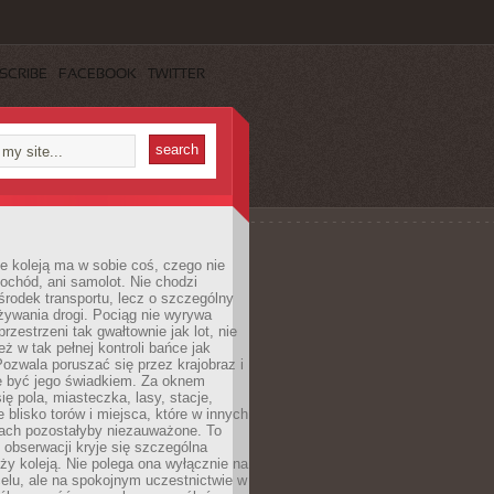
SCRIBE
FACEBOOK
TWITTER
e koleją ma w sobie coś, czego nie
ochód, ani samolot. Nie chodzi
środek transportu, lecz o szczególny
żywania drogi. Pociąg nie wyrywa
rzestrzeni tak gwałtownie jak lot, nie
ż w tak pełnej kontroli bańce jak
zwala poruszać się przez krajobraz i
e być jego świadkiem. Za oknem
ię pola, miasteczka, lasy, stacje,
 blisko torów i miejsca, które w innych
iach pozostałyby niezauważone. To
j obserwacji kryje się szczególna
ży koleją. Nie polega ona wyłącznie na
celu, ale na spokojnym uczestnictwie w