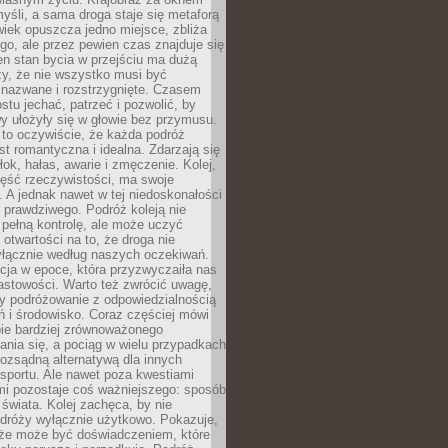
yśli, a sama droga staje się metaforą
iek opuszcza jedno miejsce, zbliża
ego, ale przez pewien czas znajduje się
n stan bycia w przejściu ma dużą
zy, że nie wszystko musi być
 nazwane i rozstrzygnięte. Czasem
ostu jechać, patrzeć i pozwolić, by
y ułożyły się w głowie bez przymusu.
to oczywiście, że każda podróż
st romantyczna i idealna. Zdarzają się
łok, hałas, awarie i zmęczenie. Kolej,
zęść rzeczywistości, ma swoje
. A jednak nawet w tej niedoskonałości
ś prawdziwego. Podróż koleją nie
pełną kontrolę, ale może uczyć
i otwartości na to, że droga nie
yłącznie według naszych oczekiwań.
cja w epoce, która przyzwyczaiła nas
astowości. Warto też zwrócić uwagę,
zy podróżowanie z odpowiedzialnością
ń i środowisko. Coraz częściej mówi
bie bardziej zrównoważonego
nia się, a pociąg w wielu przypadkach
rozsądną alternatywą dla innych
sportu. Ale nawet poza kwestiami
mi pozostaje coś ważniejszego: sposób
świata. Kolej zachęca, by nie
odróży wyłącznie użytkowo. Pokazuje,
kże może być doświadczeniem, które