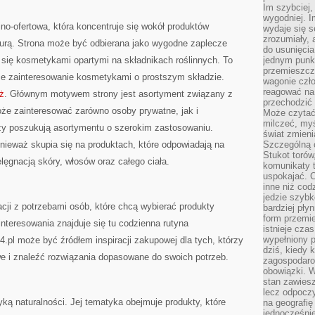
Im szybciej,
wygodniej. I
jno-ofertowa, która koncentruje się wokół produktów
wydaje się s
zrozumiały, 
urą. Strona może być odbierana jako wygodne zaplecze
do usunięci
ą się kosmetykami opartymi na składnikach roślinnych. To
jednym punk
przemieszcz
ące zainteresowanie kosmetykami o prostszym składzie.
wagonie czło
reagować na
ż
. Głównym motywem strony jest asortyment związany z
przechodzić 
może zainteresować zarówno osoby prywatne, jak i
Może czytać
milczeć, myś
zy poszukują asortymentu o szerokim zastosowaniu.
świat zmieni
onieważ skupia się na produktach, które odpowiadają na
Szczególną c
Stukot torów
lęgnacją skóry, włosów oraz całego ciała.
komunikaty t
uspokajać. 
inne niż cod
jedzie szyb
cji z potrzebami osób, które chcą wybierać produkty
bardziej pły
form przemi
nteresowania znajduje się tu codzienna rutyna
istnieje cza
wypełniony 
.pl może być źródłem inspiracji zakupowej dla tych, którzy
dziś, kiedy 
we i znaleźć rozwiązania dopasowane do swoich potrzeb.
zagospodaro
obowiązki. W
stan zawiesz
lecz odpoczy
yką naturalności. Jej tematyka obejmuje produkty, które
na geografię
jednocześnie