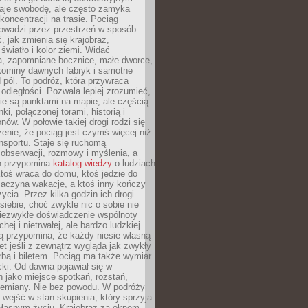
je swobodę, ale często zamyka
koncentracji na trasie. Pociąg
rowadzi przez przestrzeń w sposób
, jak zmienia się krajobraz,
 światło i kolor ziemi. Widać
a, zapomniane bocznice, małe dworce,
 kominy dawnych fabryk i samotne
pól. To podróż, która przywraca
dległości. Pozwala lepiej zrozumieć,
ie są punktami na mapie, ale częścią
ki, połączonej torami, historią i
nów. W połowie takiej drogi rodzi się
nie, że pociąg jest czymś więcej niż
nsportu. Staje się ruchomą
 obserwacji, rozmowy i myślenia, a
n przypomina
katalog wiedzy
o ludziach
toś wraca do domu, ktoś jedzie do
zaczyna wakacje, a ktoś inny kończy
ycia. Przez kilka godzin ich drogi
siebie, choć zwykle nic o sobie nie
niezwykłe doświadczenie wspólnoty
chej i nietrwałej, ale bardzo ludzkiej.
ą przypomina, że każdy niesie własną
wet jeśli z zewnątrz wygląda jak zwykły
rbą i biletem. Pociąg ma także wymiar
acki. Od dawna pojawiał się w
 jako miejsce spotkań, rozstań,
przemiany. Nie bez powodu. W podróży
j wejść w stan skupienia, który sprzyja
własnym życiu. Krajobraz za oknem