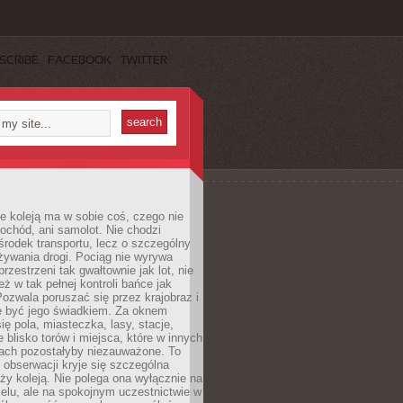
SCRIBE
FACEBOOK
TWITTER
e koleją ma w sobie coś, czego nie
ochód, ani samolot. Nie chodzi
środek transportu, lecz o szczególny
żywania drogi. Pociąg nie wyrywa
rzestrzeni tak gwałtownie jak lot, nie
ż w tak pełnej kontroli bańce jak
zwala poruszać się przez krajobraz i
e być jego świadkiem. Za oknem
ię pola, miasteczka, lasy, stacje,
 blisko torów i miejsca, które w innych
iach pozostałyby niezauważone. To
j obserwacji kryje się szczególna
ży koleją. Nie polega ona wyłącznie na
celu, ale na spokojnym uczestnictwie w