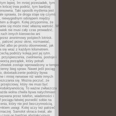
 tym lepiej. Im mniej przesiadek, tym
m krócej trwa podróż, tym bardziej
ensowna. Taki sposób myślenia jest
ale sprawia, że droga staje się czymś
a, niewygodnym odstępem między
tem a drugim. Kolej przypomina, że
anie się może mieć własną wartość. W
wiek nie musi cały czas prowadzić,
 ruch innych kierowców ani
przez anonimowy pośpiech lotnisk.
, patrzeć przez okno, rozmawiać,
leć albo po prostu obserwować, jak
a się wraz z każdym kilometrem.
echą podróży koleją jest jej rytm.
, przyspieszenia, zwolnienia, postoje i
worzą porządek, który potrafi
Człowiek zostaje wprowadzony w tempo
zienny bieg spraw. Nawet jeśli pociąg
ko, doświadczenie podróży bywa
nne i mniej nerwowe niż wiele innych
eszczania się. Można poczuć, że
s przejściowy, który nie musi być
produktywnością. To ważne zwłaszcza
każda wolna chwila bywa natychmiast
wywana przez telefon, wiadomości i
 pociągu łatwiej pozwolić sobie na
enia, który nie jest bezczynnością,
nkiem uwagi. Kolej uczy też patrzeć
 inaczej. Samolot skraca świat, ale
 czyni go bardziej abstrakcyjnym.