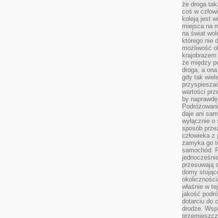
że droga ta
coś w człowi
koleją jest 
miejsca na m
na świat wol
którego nie 
możliwość ob
krajobrazem 
że między po
droga, a on
gdy tak wie
przyspieszać
wartości prz
by naprawdę
Podróżowani
daje ani sam
wyłącznie o 
sposób prze
człowieka z p
zamyka go te
samochód. Po
jednocześni
przesuwają s
domy stojące
okolicznośc
właśnie w te
jakość podró
dotarciu do 
drodze. Wsp
przemieszcza