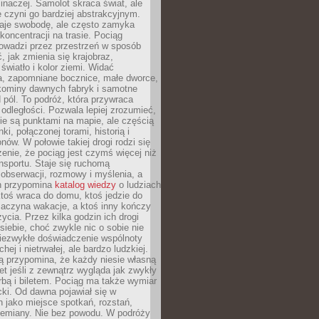
 inaczej. Samolot skraca świat, ale
 czyni go bardziej abstrakcyjnym.
je swobodę, ale często zamyka
koncentracji na trasie. Pociąg
rowadzi przez przestrzeń w sposób
, jak zmienia się krajobraz,
 światło i kolor ziemi. Widać
a, zapomniane bocznice, małe dworce,
 kominy dawnych fabryk i samotne
pól. To podróż, która przywraca
dległości. Pozwala lepiej zrozumieć,
ie są punktami na mapie, ale częścią
ki, połączonej torami, historią i
nów. W połowie takiej drogi rodzi się
nie, że pociąg jest czymś więcej niż
nsportu. Staje się ruchomą
 obserwacji, rozmowy i myślenia, a
n przypomina
katalog wiedzy
o ludziach
toś wraca do domu, ktoś jedzie do
zaczyna wakacje, a ktoś inny kończy
ycia. Przez kilka godzin ich drogi
siebie, choć zwykle nic o sobie nie
niezwykłe doświadczenie wspólnoty
chej i nietrwałej, ale bardzo ludzkiej.
ą przypomina, że każdy niesie własną
wet jeśli z zewnątrz wygląda jak zwykły
rbą i biletem. Pociąg ma także wymiar
acki. Od dawna pojawiał się w
 jako miejsce spotkań, rozstań,
przemiany. Nie bez powodu. W podróży