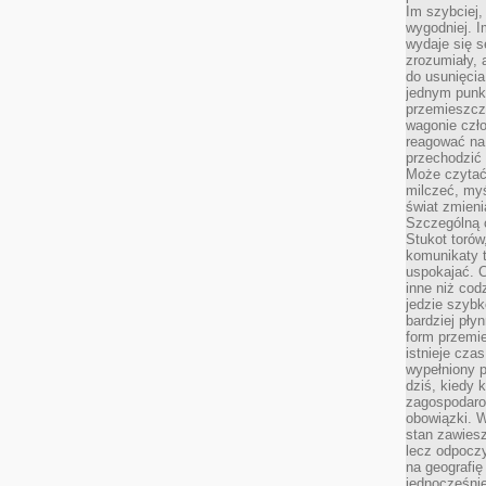
Im szybciej,
wygodniej. I
wydaje się s
zrozumiały, 
do usunięci
jednym punk
przemieszcz
wagonie czło
reagować na
przechodzić 
Może czytać
milczeć, myś
świat zmieni
Szczególną c
Stukot torów
komunikaty t
uspokajać. 
inne niż cod
jedzie szyb
bardziej pły
form przemi
istnieje cza
wypełniony 
dziś, kiedy 
zagospodaro
obowiązki. W
stan zawiesz
lecz odpoczy
na geografię
jednocześnie