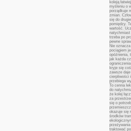
koleją łatwie
myśleniu o 
porządkuje m
zmian. Człow
się do drugi
pomiędzy. Te
wartość. Uc
natychmiast
trzeba po pr
pewne spraw
Nie oznacza 
pociągiem je
opóźnienia, t
jak każda c
ograniczenia
kryje się co
zawsze daje 
cierpliwości 
przebiega w
To cenna lek
do natychmi
że kolej łąc
za przestrze
się o potrze
przemieszcza
okazuje się 
środków tran
ekologiczny
przeżywania 
traktować p