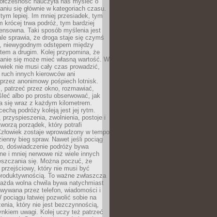
ółczesność nauczyła nas myśleć o
niu się głównie w kategoriach czasu.
 tym lepiej. Im mniej przesiadek, tym
m krócej trwa podróż, tym bardziej
ensowna. Taki sposób myślenia jest
ale sprawia, że droga staje się czymś
a, niewygodnym odstępem między
tem a drugim. Kolej przypomina, że
anie się może mieć własną wartość. W
wiek nie musi cały czas prowadzić,
 ruch innych kierowców ani
przez anonimowy pośpiech lotnisk.
, patrzeć przez okno, rozmawiać,
leć albo po prostu obserwować, jak
a się wraz z każdym kilometrem.
echą podróży koleją jest jej rytm.
, przyspieszenia, zwolnienia, postoje i
worzą porządek, który potrafi
Człowiek zostaje wprowadzony w tempo
zienny bieg spraw. Nawet jeśli pociąg
ko, doświadczenie podróży bywa
nne i mniej nerwowe niż wiele innych
eszczania się. Można poczuć, że
s przejściowy, który nie musi być
produktywnością. To ważne zwłaszcza
każda wolna chwila bywa natychmiast
wywana przez telefon, wiadomości i
 pociągu łatwiej pozwolić sobie na
enia, który nie jest bezczynnością,
nkiem uwagi. Kolej uczy też patrzeć