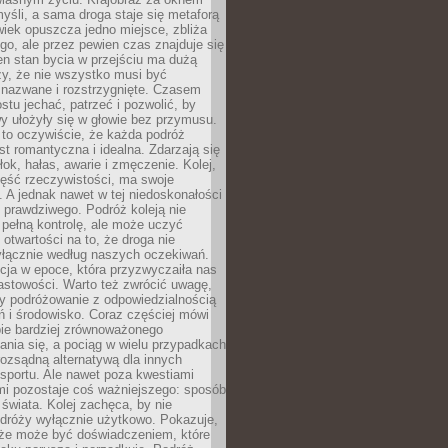
yśli, a sama droga staje się metaforą
iek opuszcza jedno miejsce, zbliża
ego, ale przez pewien czas znajduje się
n stan bycia w przejściu ma dużą
zy, że nie wszystko musi być
 nazwane i rozstrzygnięte. Czasem
ostu jechać, patrzeć i pozwolić, by
y ułożyły się w głowie bez przymusu.
to oczywiście, że każda podróż
st romantyczna i idealna. Zdarzają się
łok, hałas, awarie i zmęczenie. Kolej,
zęść rzeczywistości, ma swoje
. A jednak nawet w tej niedoskonałości
ś prawdziwego. Podróż koleją nie
pełną kontrolę, ale może uczyć
i otwartości na to, że droga nie
yłącznie według naszych oczekiwań.
cja w epoce, która przyzwyczaiła nas
astowości. Warto też zwrócić uwagę,
zy podróżowanie z odpowiedzialnością
ń i środowisko. Coraz częściej mówi
bie bardziej zrównoważonego
nia się, a pociąg w wielu przypadkach
rozsądną alternatywą dla innych
sportu. Ale nawet poza kwestiami
mi pozostaje coś ważniejszego: sposób
świata. Kolej zachęca, by nie
odróży wyłącznie użytkowo. Pokazuje,
kże może być doświadczeniem, które