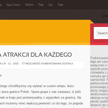
Sprite
Tagi
Tagi
ka
Spis Treści
Żyć
SUB
 ATRAKCJI DLA KAŻDEGO
Podróżowani
daje ani sam
SŁOWENIA
LIP - 11 - 2025
MOŻLIWOŚĆ KOMENTOWANIA
ZOSTAŁA
wyłącznie o 
PEŁNA
sposób prze
ATRAKCJI
DLA
człowieka z p
KAŻDEGO
go
zamyka go te
samochód. Po
jednocześni
órego chcielibyśmy się wybrać w czasie urlopu, dużo
przesuwają s
domy stojące
 poza granice Polski. Spora grupa z nas zauważa, iż jeśli
okolicznośc
ek w kraju jest porównywalny z wyjazdem za granicę. Na
właśnie w te
jakość podró
cach możemy mieć większą pewność co do tego, że pogoda
dotarciu do 