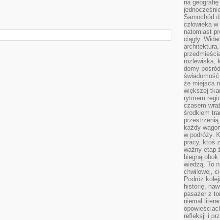
na geografię
jednocześnie
Samochód da
człowieka w 
natomiast p
ciągły. Widać
architektura,
przedmieści
rozlewiska,
domy pośród 
świadomość o
że miejsca n
większej tkan
rytmem regio
czasem wraże
środkiem tra
przestrzenią
każdy wago
w podróży. K
pracy, ktoś 
ważny etap ż
biegną obok 
wiedzą. To 
chwilowej, ci
Podróż kolej
historię, na
pasażer z to
niemal liter
opowieściach
refleksji i 