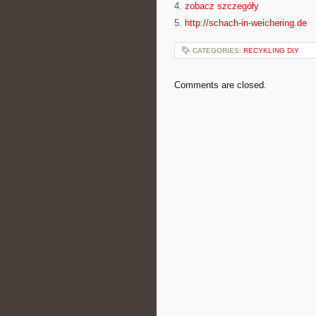
4.
zobacz szczegóły
5.
http://schach-in-weichering.de
CATEGORIES:
RECYKLING DIY
Comments are closed.