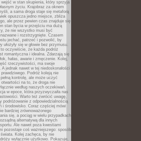
j wejść w stan skupienia, który sprzyja
własnym życiu. Krajobraz za oknem
yśli, a sama droga staje się metaforą
iek opuszcza jedno miejsce, zbliża
ego, ale przez pewien czas znajduje się
n stan bycia w przejściu ma dużą
zy, że nie wszystko musi być
 nazwane i rozstrzygnięte. Czasem
ostu jechać, patrzeć i pozwolić, by
y ułożyły się w głowie bez przymusu.
to oczywiście, że każda podróż
st romantyczna i idealna. Zdarzają się
łok, hałas, awarie i zmęczenie. Kolej,
zęść rzeczywistości, ma swoje
. A jednak nawet w tej niedoskonałości
ś prawdziwego. Podróż koleją nie
pełną kontrolę, ale może uczyć
i otwartości na to, że droga nie
yłącznie według naszych oczekiwań.
cja w epoce, która przyzwyczaiła nas
astowości. Warto też zwrócić uwagę,
zy podróżowanie z odpowiedzialnością
ń i środowisko. Coraz częściej mówi
bie bardziej zrównoważonego
nia się, a pociąg w wielu przypadkach
rozsądną alternatywą dla innych
sportu. Ale nawet poza kwestiami
mi pozostaje coś ważniejszego: sposób
świata. Kolej zachęca, by nie
odróży wyłącznie użytkowo. Pokazuje,