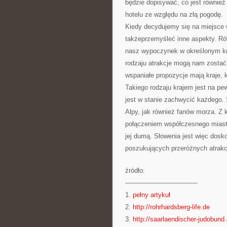
będzie dopisywać, co jest również
hotelu ze względu na złą pogodę.
Kiedy decydujemy się na miejsce 
takżeprzemyśleć inne aspekty. Równ
nasz wypoczynek w określonym kraj
rodzaju atrakcje mogą nam zostać
wspaniałe propozycje mają kraje, k
Takiego rodzaju krajem jest na p
jest w stanie zachwycić każdego. 
Alpy, jak również fanów morza. Z k
połączeniem współczesnego miasta
jej dumą. Słowenia jest więc dos
poszukujących przeróżnych atrakcj
źródło:
———————————
1.
pełny artykuł
2.
http://rohrhardsberg-life.de
3.
http://saarlaendischer-judobund