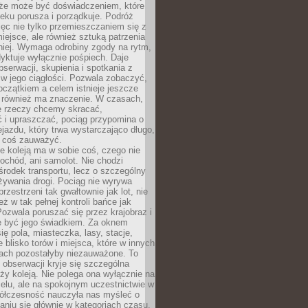
kże może być doświadczeniem, które
eku porusza i porządkuje. Podróż
więc nie tylko przemieszczaniem się z
iejsce, ale również sztuką patrzenia
niej. Wymaga odrobiny zgody na rytm,
dyktuje wyłącznie pośpiech. Daje
serwacji, skupienia i spotkania z
w jego ciągłości. Pozwala zobaczyć,
czątkiem a celem istnieje jeszcze
a również ma znaczenie. W czasach,
le rzeczy chcemy skracać,
 i upraszczać, pociąg przypomina o
ejazdu, który trwa wystarczająco długo,
 coś zauważyć.
e koleją ma w sobie coś, czego nie
ochód, ani samolot. Nie chodzi
środek transportu, lecz o szczególny
żywania drogi. Pociąg nie wyrywa
rzestrzeni tak gwałtownie jak lot, nie
ż w tak pełnej kontroli bańce jak
zwala poruszać się przez krajobraz i
e być jego świadkiem. Za oknem
ię pola, miasteczka, lasy, stacje,
 blisko torów i miejsca, które w innych
iach pozostałyby niezauważone. To
j obserwacji kryje się szczególna
ży koleją. Nie polega ona wyłącznie na
celu, ale na spokojnym uczestnictwie w
ółczesność nauczyła nas myśleć o
niu się głównie w kategoriach czasu.