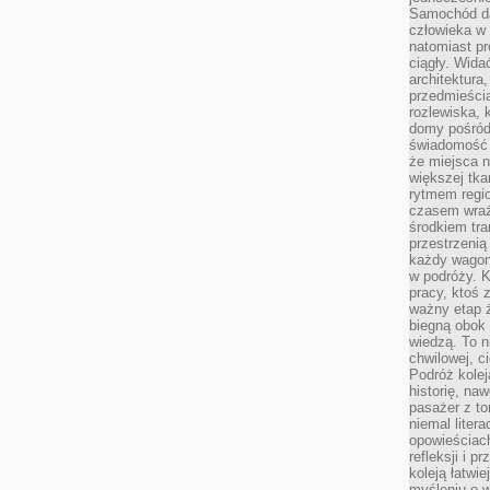
Samochód da
człowieka w 
natomiast p
ciągły. Widać
architektura,
przedmieści
rozlewiska,
domy pośród 
świadomość o
że miejsca n
większej tkan
rytmem regio
czasem wraże
środkiem tra
przestrzenią
każdy wago
w podróży. K
pracy, ktoś 
ważny etap ż
biegną obok 
wiedzą. To 
chwilowej, ci
Podróż kolej
historię, na
pasażer z to
niemal liter
opowieściach
refleksji i 
koleją łatwie
myśleniu o 