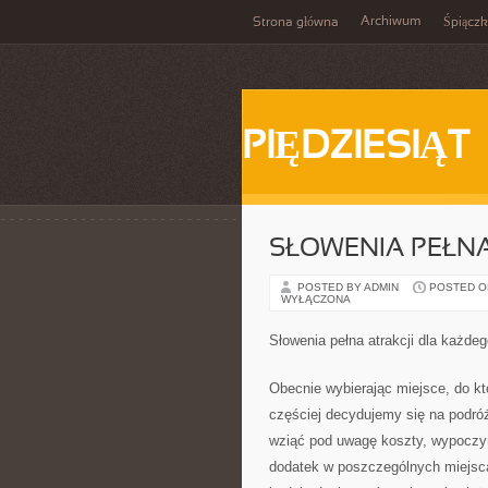
Archiwum
Strona główna
Śpiącz
PIĘDZIESIĄT
SŁOWENIA PEŁNA
POSTED BY ADMIN
POSTED ON 
WYŁĄCZONA
Słowenia pełna atrakcji dla każde
Obecnie wybierając miejsce, do kt
częściej decydujemy się na podróż
wziąć pod uwagę koszty, wypoczyn
dodatek w poszczególnych miejs