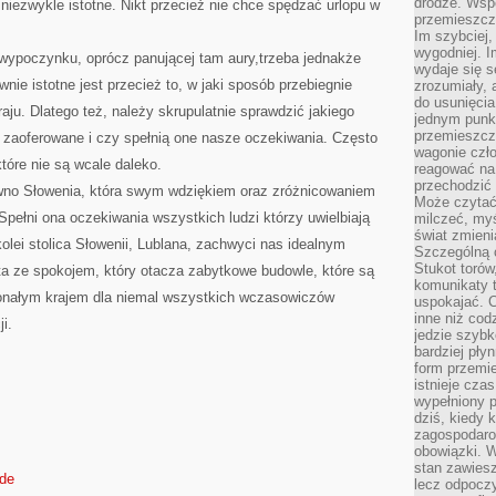
drodze. Wsp
 niezwykle istotne. Nikt przecież nie chce spędzać urlopu w
przemieszcza
Im szybciej,
wygodniej. I
wypoczynku, oprócz panującej tam aury,trzeba jednakże
wydaje się s
ie istotne jest przecież to, w jaki sposób przebiegnie
zrozumiały, 
do usunięci
u. Dlatego też, należy skrupulatnie sprawdzić jakiego
jednym punk
przemieszcz
 zaoferowane i czy spełnią one nasze oczekiwania. Często
wagonie czło
tóre nie są wcale daleko.
reagować na
przechodzić 
ewno Słowenia, która swym wdziękiem oraz zróżnicowaniem
Może czytać
Spełni ona oczekiwania wszystkich ludzi którzy uwielbiają
milczeć, myś
świat zmieni
olei stolica Słowenii, Lublana, zachwyci nas idealnym
Szczególną c
Stukot torów
 ze spokojem, który otacza zabytkowe budowle, które są
komunikaty t
konałym krajem dla niemal wszystkich wczasowiczów
uspokajać. 
inne niż cod
i.
jedzie szyb
bardziej pły
form przemi
istnieje cza
wypełniony 
dziś, kiedy 
zagospodaro
obowiązki. W
stan zawiesz
.de
lecz odpoczy