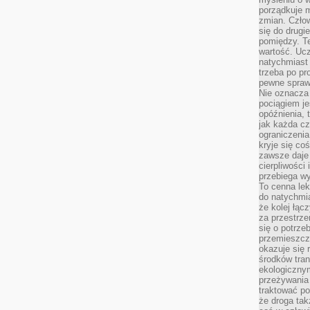
porządkuje m
zmian. Człow
się do drugi
pomiędzy. Te
wartość. Uc
natychmiast
trzeba po pr
pewne spraw
Nie oznacza 
pociągiem je
opóźnienia, t
jak każda c
ograniczenia
kryje się co
zawsze daje 
cierpliwości 
przebiega w
To cenna lek
do natychmi
że kolej łąc
za przestrze
się o potrze
przemieszcza
okazuje się 
środków tran
ekologiczny
przeżywania 
traktować p
że droga ta