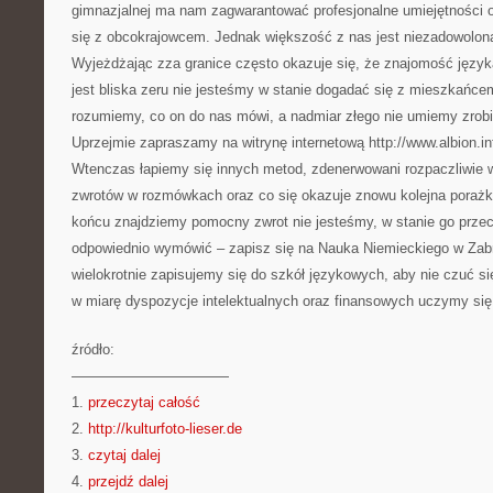
gimnazjalnej ma nam zagwarantować profesjonalne umiejętności o
się z obcokrajowcem. Jednak większość z nas jest niezadowolona
Wyjeżdżając zza granice często okazuje się, że znajomość języ
jest bliska zeru nie jesteśmy w stanie dogadać się z mieszkańcem
rozumiemy, co on do nas mówi, a nadmiar złego nie umiemy zrob
Uprzejmie zapraszamy na witrynę internetową http://www.albion.in
Wtenczas łapiemy się innych metod, zdenerwowani rozpaczliwie
zwrotów w rozmówkach oraz co się okazuje znowu kolejna porażka n
końcu znajdziemy pomocny zwrot nie jesteśmy, w stanie go przec
odpowiednio wymówić – zapisz się na Nauka Niemieckiego w Zab
wielokrotnie zapisujemy się do szkół językowych, aby nie czuć si
w miarę dyspozycje intelektualnych oraz finansowych uczymy si
źródło:
———————————
1.
przeczytaj całość
2.
http://kulturfoto-lieser.de
3.
czytaj dalej
4.
przejdź dalej