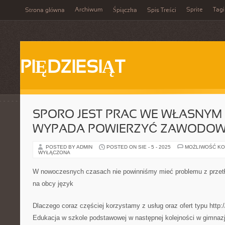
Archiwum
Sprite
Tagi
Strona główna
Śpiączka
Spis Treści
PIĘDZIESIĄT
SPORO JEST PRAC WE WŁASNYM 
WYPADA POWIERZYĆ ZAWODO
POSTED BY ADMIN
POSTED ON SIE - 5 - 2025
MOŻLIWOŚĆ K
WYŁĄCZONA
W nowoczesnych czasach nie powinniśmy mieć problemu z prze
na obcy język
Dlaczego coraz częściej korzystamy z usług oraz ofert typu http:/
Edukacja w szkole podstawowej w następnej kolejności w gimnaz