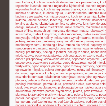
marokańska
,
kuchnia niskobudżetowa
,
kuchnia peruwiańska
,
kuch
regionalna Kaszub
,
kuchnia regionalna Małopolski
,
kuchnia region
regionalna Podlasia
,
kuchnia regionalna Śląska
,
kuchnia roślinna
,
kuchnia studencka
,
kuchnia tajska
,
kuchnia turecka
,
kuchnia ukr
kuchnia zero waste
,
kuchnia żydowska
,
kuchnie na wymiar
,
kultu
kwietna
,
lamele ścienne
,
laser tag
,
last minute
,
łazienki nowocze
lokalne atrakcje
,
lokalne bazary
,
loty czarterowe
,
lunchbox do pra
energii
,
majówka
,
małe mieszkanie
,
małe remonty
,
malowanie meb
mapa offline
,
marszobiegi
,
marynaty domowe
,
masaż relaksacyjn
industrialne
,
meble klasyczne
,
meble modułowe
,
meble skandyna
medytacja
,
miejskie rośliny
,
mieszkanie wynajmowane
,
mieszkani
jelitowy
,
mikroogród
,
mikrowyprawy
,
mindful eating
,
mniej znane m
monitoring w domu
,
morfologia krwi
,
muzea dla dzieci
,
naprawy d
nawodnienie organizmu
,
nawyki poranne
,
niemarnowanie jedzenia
noclegi pet friendly
,
noclegi z jacuzzi
,
noclegi z sauną
,
nocne nie
młodzieżowe
,
obserwacja ptaków
,
ochrona przed mrozem
,
oczko 
oddech przeponowy
,
odnawianie drewna
,
odporność organizmu
,
o
outdoorowa
,
odżywianie seniorów
,
ogród deszczowy
,
ogród miejsk
wertykalny
,
ogród wypoczynkowy
,
ogród zimowy pomysły
,
ogrzew
ogrzewanie miejskie
,
opieka okołoporodowa
,
opłaty administracyj
domowa
,
organizacja kuchni
,
organizacja spiżarni
,
organizacja sz
oświetlenie domowe
,
oświetlenie nastrojowe
,
oszczędne ogrzewan
plecaka
,
pałace w Polsce
,
palety kolorów
,
panele akustyczne
,
par
parkingi lotniskowe
,
permakultura
,
pewność siebie
,
pieczenie chl
ciast
,
pieczywo bezglutenowe
,
pielęgnacja bonsai
,
pielęgnacja st
sukulentów
,
pierwsza pomoc psychiczna
,
pilates
,
piwo kraftowe
,
planowanie zakupów
,
pleśń w mieszkaniu
,
pobyty lecznicze
,
poda
podróż pociągiem
,
podróże aktywne
,
podróże budżetowe
,
podróże
kamperem
,
podróże kulinarne
,
podróże objazdowe
,
podróże poślu
podróże senioralne
,
podróże solo
,
podróże z kotem
,
podróże z pr