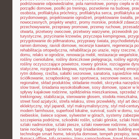
podróżowanie odpowiedzialne
,
pola namiotowe
,
pompy ciepła w 
porządki domowe
,
posiłki po treningu
,
pozwolenie na budowę
,
pra
osobista
,
profilaktyka próchnicy
,
profilaktyka serca
,
profilaktyka 
przydomowego
,
projektowanie ogrodzeń
,
projektowanie światła
,
pr
nowoczesnych
,
projekty wnętrz
,
promy morskie
,
protokół zdawczo
przechowywanie
,
przeprawy promowe
,
przerwy ruchowe
,
przesadz
otwarta
,
przetwory owocowe
,
przetwory warzywne
,
przewodnik po
turystyczne
,
przycinanie krzewów
,
przyczepa kempingowa
,
przyg
przygotowanie do półmaratonu
,
przyprawy świata
,
psychodietetyk
ramen domowy
,
ravioli domowe
,
recenzje kawiarni
,
regeneracja po
rehabilitacja ortopedyczna
,
rehabilitacja po urazie
,
rejsy rzeczne
,
domu
,
relaks w ogrodzie
,
renowacja mebli
,
restauracje wegańskie
rośliny cieniolubne
,
rośliny doniczkowe pielęgnacja
,
rośliny egzot
rośliny oczyszczające powietrze
,
rowery górskie
,
rozciąganie dy
statyczne
,
rozgrzewka biegowa
,
rozrywka domowa
,
rozwój emocj
rytm dobowy
,
rzeźba
,
sałatki sezonowe
,
sanatoria
,
sąsiedzkie rel
ściółkowanie
,
scrapbooking
,
sen sportowca
,
sezonowe owoce
,
se
regionalne
,
skład produktów
,
składanie modeli
,
skrzynka narzędzi
slow travel
,
śniadania wysokobiałkowe
,
sosy domowe
,
spacer w l
spływy kajakowe rodzinne
,
spółdzielnia mieszkaniowa
,
sprzedaż 
trekkingowy
,
stabilizacja
,
sterowanie głosem
,
stodoła mieszkalna
street food azjatycki
,
strefa relaksu
,
stres przewlekły
,
styl art dec
eklektyczny
,
styl japandi
,
styl maksymalistyczny
,
styl mid-centur
modern farmhouse
,
superfood lokalne
,
survival
,
sushi w domu
,
su
niebieskie
,
świece sojowe
,
sylwester w górach
,
systemy zabezpi
szczepienia podróżne
,
szkodniki roślin
,
szlaki górskie
,
szlaki his
szlaki nadmorskie
,
szlaki piesze
,
szlaki rowerowe rodzinne
,
szlak
tanie noclegi
,
tapety ścienne
,
targi śniadaniowe
,
team building ev
technologie smart home
,
tekstylia domowe
,
tempeh przepisy
,
tera
tłumacz offline
,
tofu przepisy
,
trasy samochodowe
,
travel blogger