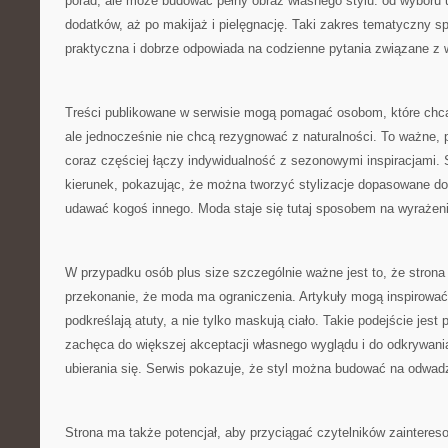
porad, ale może budować pełny obraz własnego stylu: od wyboru 
dodatków, aż po makijaż i pielęgnację. Taki zakres tematyczny sp
praktyczna i dobrze odpowiada na codzienne pytania związane z
Treści publikowane w serwisie mogą pomagać osobom, które chcą
ale jednocześnie nie chcą rezygnować z naturalności. To ważne
coraz częściej łączy indywidualność z sezonowymi inspiracjami. S
kierunek, pokazując, że można tworzyć stylizacje dopasowane do 
udawać kogoś innego. Moda staje się tutaj sposobem na wyrażen
W przypadku osób plus size szczególnie ważne jest to, że stro
przekonanie, że moda ma ograniczenia. Artykuły mogą inspirować 
podkreślają atuty, a nie tylko maskują ciało. Takie podejście jes
zachęca do większej akceptacji własnego wyglądu i do odkrywani
ubierania się. Serwis pokazuje, że styl można budować na odwa
Strona ma także potencjał, aby przyciągać czytelników zainter