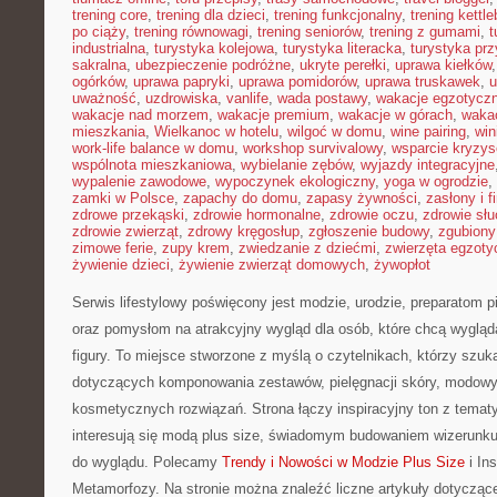
trening core
,
trening dla dzieci
,
trening funkcjonalny
,
trening kettle
po ciąży
,
trening równowagi
,
trening seniorów
,
trening z gumami
,
t
industrialna
,
turystyka kolejowa
,
turystyka literacka
,
turystyka prz
sakralna
,
ubezpieczenie podróżne
,
ukryte perełki
,
uprawa kiełków
ogórków
,
uprawa papryki
,
uprawa pomidorów
,
uprawa truskawek
,
u
uważność
,
uzdrowiska
,
vanlife
,
wada postawy
,
wakacje egzotycz
wakacje nad morzem
,
wakacje premium
,
wakacje w górach
,
waka
mieszkania
,
Wielkanoc w hotelu
,
wilgoć w domu
,
wine pairing
,
win
work-life balance w domu
,
workshop survivalowy
,
wsparcie kryzy
wspólnota mieszkaniowa
,
wybielanie zębów
,
wyjazdy integracyjne
wypalenie zawodowe
,
wypoczynek ekologiczny
,
yoga w ogrodzie
,
zamki w Polsce
,
zapachy do domu
,
zapasy żywności
,
zasłony i f
zdrowe przekąski
,
zdrowie hormonalne
,
zdrowie oczu
,
zdrowie sł
zdrowie zwierząt
,
zdrowy kręgosłup
,
zgłoszenie budowy
,
zgubiony
zimowe ferie
,
zupy krem
,
zwiedzanie z dziećmi
,
zwierzęta egzoty
żywienie dzieci
,
żywienie zwierząt domowych
,
żywopłot
Serwis lifestylowy poświęcony jest modzie, urodzie, preparatom 
oraz pomysłom na atrakcyjny wygląd dla osób, które chcą wygląd
figury. To miejsce stworzone z myślą o czytelnikach, którzy szuk
dotyczących komponowania zestawów, pielęgnacji skóry, modowy
kosmetycznych rozwiązań. Strona łączy inspiracyjny ton z temat
interesują się modą plus size, świadomym budowaniem wizerunku
do wyglądu. Polecamy
Trendy i Nowości w Modzie Plus Size
i Ins
Metamorfozy. Na stronie można znaleźć liczne artykuły dotycząc