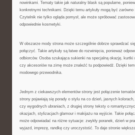
nowinkami. Tematy takie jak naturalny blask są popularne, poniew
konkretnymi technikami. Dzięki temu artykuły mogą być zarówno in
Czytelnik nie tylko ogląda pomysł, ale może spróbować zastosowa
odpowiednie kosmetyki.
W obszarze mody strona może szczególnie dobrze sprawdzać się 
połączyć. Takie artykuły są łatwe do rozwinięcia, ponieważ odpow
odbiorców. Osoba szukająca sukienki na specjalną okazję, kurtki n
czy akcesoriów na zimę może znaleźć tu podpowiedź. Dzięki tem
modowego przewodnika.
Jednym z ciekawszych elementów strony jest połączenie temató
strony pojawiają się porady o stylu na co dzień, jasnych kolorac
czy wygodnych ubraniach, z drugiej strony teksty o romantyczny
okazjach, stylizacjach glamour i makijażu na wyjście. Takie połąc
może odpowiadać na różne sytuacje: zwykły poranek, dzień w pra
wyjazd, imprezę, randkę czy uroczystość. To daje stronie większ