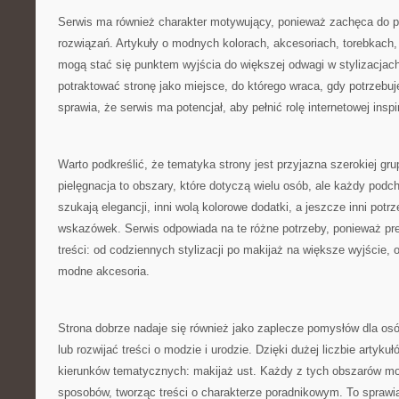
Serwis ma również charakter motywujący, ponieważ zachęca do 
rozwiązań. Artykuły o modnych kolorach, akcesoriach, torebkach,
mogą stać się punktem wyjścia do większej odwagi w stylizacjac
potraktować stronę jako miejsce, do którego wraca, gdy potrzebu
sprawia, że serwis ma potencjał, aby pełnić rolę internetowej inspir
Warto podkreślić, że tematyka strony jest przyjazna szerokiej gru
pielęgnacja to obszary, które dotyczą wielu osób, ale każdy podch
szukają elegancji, inni wolą kolorowe dodatki, a jeszcze inni potr
wskazówek. Serwis odpowiada na te różne potrzeby, ponieważ pre
treści: od codziennych stylizacji po makijaż na większe wyjście, o
modne akcesoria.
Strona dobrze nadaje się również jako zaplecze pomysłów dla osó
lub rozwijać treści o modzie i urodzie. Dzięki dużej liczbie artyk
kierunków tematycznych: makijaż ust. Każdy z tych obszarów mo
sposobów, tworząc treści o charakterze poradnikowym. To sprawi