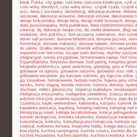
break Polska
,
city guide
,
cold brew
,
ćwiczenia korekcyjne
,
cydr r
czas wolny dorosłych
,
czas wolny dzieci
,
czujnik czadu
,
czujnik
ryżu
,
dania z soczewicy
,
decluttering
,
dekoracje jesienne
,
dekorac
sezonowe
,
dekoracje wiosenne
,
dekoracje zimowe
,
dekorowanie t
design funkcjonalny
,
design lamp
,
design mebli biurowych
,
design
dieta przeciwzapalna
,
dieta pudełkowa
,
dieta śródziemnomorska d
zwierząt
,
diy dekoracje świąteczne
,
diy meble drewniane
,
długi w
modułowy
,
dom pod klucz
,
dom przyjazny zwierzętom
,
dom szkie
domki nad jeziorem
,
domowa biblioteczka
,
domowa pizzeria
,
domo
fermentacje
,
domowe makarony
,
domowe nalewki
,
domowe przetw
do salonu
,
działka rekreacyjna
,
dziennik wdzięczności
,
ekopodróż
ergonomiczne ćwiczenia
,
escape room domowy
,
etykiety spożyw
integracyjne
,
eventy przygodowe
,
fermentowane napoje
,
first min
fizjoprofilaktyka
,
florystyka domowa
,
food pairing
,
fotografia górsk
fotografia podróżnicza
,
garaż podziemny
,
glamping
,
góry w Polsc
gotowanie na ognisku
,
gotowanie rodzinne
,
gotowanie sous vide
,
grillowanie sezonowe
,
gry karciane rodzinne
,
gry logiczne online
,
gry zespołowe
,
hamakowanie
,
herbata matcha
,
higiena jamy ustne
wzroku
,
home staging
,
hostele rodzinne
,
hummus domowy
,
hydro
słuchowe
,
indeks glikemiczny
,
inspekcje budowlane
,
insulinoopor
inteligencja emocjonalna
,
inteligentne oświetlenie
,
izolacja akusty
jedzenie intuicyjne
,
jesienne wyjazdy
,
jeziora w Polsce
,
joga dla 
czytelniczy
,
kajaki weekendowe
,
kalistenika
,
kampery
,
karmnik dl
kawalerka aranżacja
,
kayaking
,
kemping rodzinny
,
kempingi nad 
klimatyzacja smart
,
koktajle bezalkoholowe
,
kolacje jednogarnko
kominki ekologiczne
,
komórka lokatorska
,
kompozycje kwiatowe
,
koncentracja
,
konkursy
,
konsultacja psychologiczna
,
kontuzje sp
zwierząt
,
kotłownia domowa
,
kreatywne hobby
,
księga wieczysta
,
brazylijska
,
kuchnia campingowa
,
kuchnia czeska
,
kuchnia dla sin
kuchnia hiszpańska
,
kuchnia japońska
,
kuchnia koreańska
,
kuchn