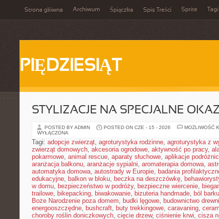
Archiwum
Sprite
Tagi
Strona główna
Śpiączka
Spis Treści
PIĘDZIESIĄT
STYLIZACJE NA SPECJALNE OKAZ
POSTED BY ADMIN
POSTED ON CZE - 15 - 2026
MOŻLIWOŚĆ 
WYŁĄCZONA
Tagi:
adopcje zwierząt
,
agroturystyka rodzinne
,
agroturystyka z 
zwierząt domowych
,
akcesoria ogrodowe
,
aktywność po pracy
,
al
pokarmowe
,
animal rescue
,
aparaty słuchowe
,
aplikacje podróżni
aranżacja balkonu
,
aranżacje sypialni
,
aromaterapia domowa
,
ast
automatyka domowa
,
autostrady w Europie
,
badania profilaktyczn
edukacyjne
,
balkon w bloku
,
beczka na deszczówkę
,
behawioryst
w domu
,
bezpieczeństwo w podróży
,
bezpieczne wiercenie
,
biega
trailowe
,
bikepacking
,
biwakowanie
,
bizuteria handmade
,
ból bark
Boże Narodzenie poza domem
,
budki lęgowe
,
budownictwo drewn
energooszczędne
,
bushcraft
,
buty trekkingowe
,
caravaning
,
ceram
choroby roślin doniczkowych
,
cięcie drzew
,
ciśnienie krwi
,
cisza 