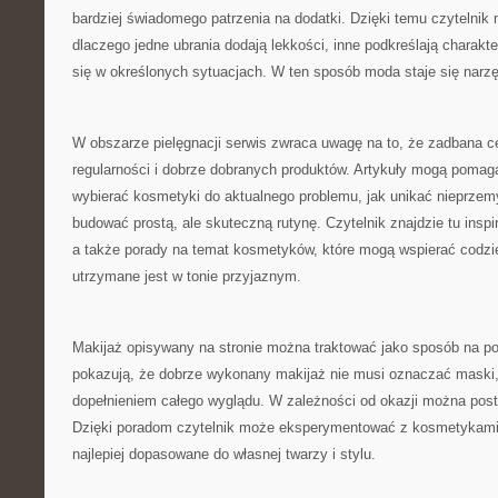
bardziej świadomego patrzenia na dodatki. Dzięki temu czytelnik 
dlaczego jedne ubrania dodają lekkości, inne podkreślają charakte
się w określonych sytuacjach. W ten sposób moda staje się narz
W obszarze pielęgnacji serwis zwraca uwagę na to, że zadbana c
regularności i dobrze dobranych produktów. Artykuły mogą pomag
wybierać kosmetyki do aktualnego problemu, jak unikać nieprzem
budować prostą, ale skuteczną rutynę. Czytelnik znajdzie tu inspi
a także porady na temat kosmetyków, które mogą wspierać codzi
utrzymane jest w tonie przyjaznym.
Makijaż opisywany na stronie można traktować jako sposób na po
pokazują, że dobrze wykonany makijaż nie musi oznaczać maski
dopełnieniem całego wyglądu. W zależności od okazji można post
Dzięki poradom czytelnik może eksperymentować z kosmetykami,
najlepiej dopasowane do własnej twarzy i stylu.