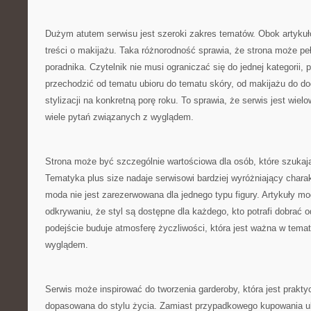
Dużym atutem serwisu jest szeroki zakres tematów. Obok artykułó
treści o makijażu. Taka różnorodność sprawia, że strona może pe
poradnika. Czytelnik nie musi ograniczać się do jednej kategorii
przechodzić od tematu ubioru do tematu skóry, od makijażu do do
stylizacji na konkretną porę roku. To sprawia, że serwis jest wie
wiele pytań związanych z wyglądem.
Strona może być szczególnie wartościowa dla osób, które szukają
Tematyka plus size nadaje serwisowi bardziej wyróżniający chara
moda nie jest zarezerwowana dla jednego typu figury. Artykuły m
odkrywaniu, że styl są dostępne dla każdego, kto potrafi dobrać 
podejście buduje atmosferę życzliwości, która jest ważna w tem
wyglądem.
Serwis może inspirować do tworzenia garderoby, która jest prakty
dopasowana do stylu życia. Zamiast przypadkowego kupowania u